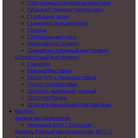
Плиткорезы,стеклорезы,крестики
Рубанки,Стамески,Напильники
Струбцина,тиски
Съемники подшипников
Топоры
Труборезы,метчики
Ударный инструмент
Шарнирно-губцевый инструмент
Штукатурный инструмент
Гладилки
Кельма/Мастерки
Терки П/У и Пенопластовые
Терки с покрытиями
Шпатель малярный Черный
Шпателя Профи
Шпателя резиновые/пластиковые
Крепеж
Анкера металлические
Анкерный болт с кольцом
Дюбель Рамный металлический, MOLLY