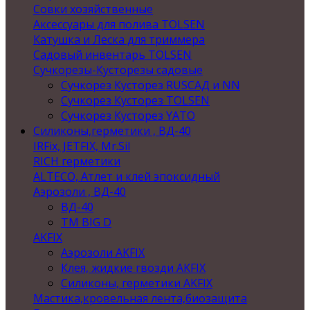
Совки хозяйственные
Аксессуары для полива TOLSEN
Катушка и Леска для триммера
Садовый инвентарь TOLSEN
Сучкорезы-Кусторезы садовые
Сучкорез Кусторез RUSСАД и NN
Сучкорез Кусторез TOLSEN
Сучкорез Кусторез YATO
Силиконы,герметики , ВД-40
IRFix, JETFIX, Mr.Sil
RICH герметики
ALTECO, Атлет и клей эпоксидный
Аэрозоли , ВД-40
ВД-40
TM BIG D
AKFIX
Аэрозоли AKFIX
Клея, жидкие гвозди AKFIX
Силиконы, герметики AKFIX
Мастика,кровельная лента,биозащита