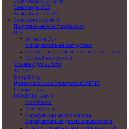
Электроды МОНОЛИТ
Электроды МЭЗ
Электроды СТАСВА
Электроинструмент
Портативные электростанции
DCK
Запчасти DCK
Аккумуляторный инструмент
Батареи, зарядные устройства, аксессуары
Сетевой инструмент
Фонари-Удлинители
TOLSEN
DongCheng
Цепи для Бензо и Электропил VERTEX
Компрессоры
PROCRAFT, SMART
Мотоблоки
Автотовары
Аккумуляторные гайковерты
Аккумуляторные дрели\шуруповерты
Аппараты для сварки пластиковых труб