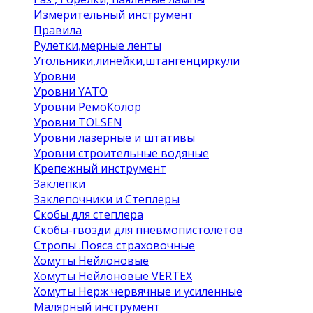
Измерительный инструмент
Правила
Рулетки,мерные ленты
Угольники,линейки,штангенциркули
Уровни
Уровни YATO
Уровни РемоКолор
Уровни TOLSEN
Уровни лазерные и штативы
Уровни строительные водяные
Крепежный инструмент
Заклепки
Заклепочники и Степлеры
Скобы для степлера
Скобы-гвозди для пневмопистолетов
Стропы .Пояса страховочные
Хомуты Нейлоновые
Хомуты Нейлоновые VERTEX
Хомуты Нерж червячные и усиленные
Малярный инструмент