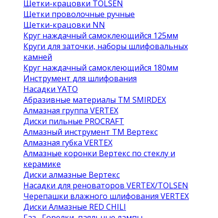
Щетки-крацовки TOLSEN
Щетки проволочные ручные
Щетки-крацовки NN
Круг наждачный самоклеющийся 125мм
Круги для заточки, наборы шлифовальных
камней
Круг наждачный самоклеющийся 180мм
Инструмент для шлифования
Насадки YATO
Абразивные материалы ТМ SMIRDEX
Алмазная группа VERTEX
Диски пильные PROCRAFT
Алмазный инструмент ТМ Вертекс
Алмазная губка VERTEX
Алмазные коронки Вертекс по стеклу и
керамике
Диски алмазные Вертекс
Насадки для реноваторов VERTEX/TOLSEN
Черепашки влажного шлифования VERTEX
Диски Алмазные RED CHILI
Газ , Горелки, паяльные лампы