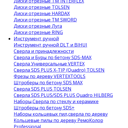
Диски отрезные ТМ INTERFLEX
Диски отрезные TOLSEN
Диски отрезные HARDAX
Диски отрезные ТМ SWORD
Диски отрезные Луга
Диски отрезные RING
Инструмент ручной
Инструмент ручной DLT и BIHUI
Сверла и принадлежности
Сверла и Буры по бетону SDS-MAX
Сверла Универсальные VERTEX
Сверла SDS PLUS X-TIP (Quadro) TOLSEN
Фрезы по дереву VERTEXTOOLS
Штроберы по бетону SDS MAX
Сверла SDS PLUS TOLSEN
Сверла SDS PLUS/SDS PLUS Quadro HILBERG
Наборы,Сверла по стеклу и керамике
Штроберы по бетону SDS+
Наборы кольцевых пил,сверла по дереву
Кольцевые пилы по дереву РемоКолор
Professional