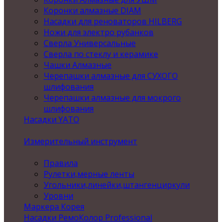
Коронки алмазные DIAM
Насадки для реноваторов HILBERG
Ножи для электро рубанков
Сверла Универсальные
Сверла по стеклу и керамике
Чашки Алмазные
Черепашки алмазные для СУХОГО
шлифования
Черепашки алмазные для мокрого
шлифования
Насадки YATO
Измерительный инструмент
Правила
Рулетки,мерные ленты
Угольники,линейки,штангенциркули
Уровни
Маркера Корея
Насадки РемоКолор Professional