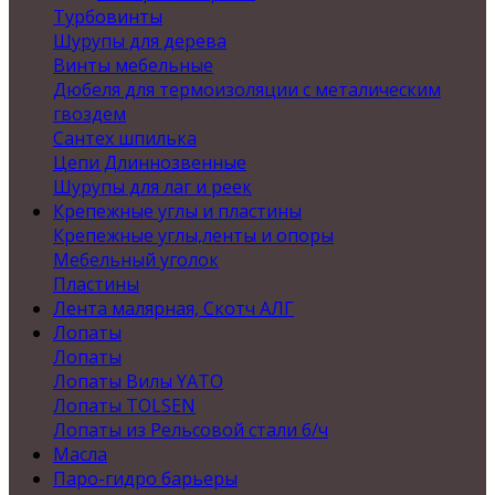
Турбовинты
Шурупы для дерева
Винты мебельные
Дюбеля для термоизоляции с металическим
гвоздем
Сантех шпилька
Цепи Длиннозвенные
Шурупы для лаг и реек
Крепежные углы и пластины
Крепежные углы,ленты и опоры
Мебельный уголок
Пластины
Лента малярная, Скотч АЛГ
Лопаты
Лопаты
Лопаты Вилы YATO
Лопаты TOLSEN
Лопаты из Рельсовой стали б/ч
Масла
Паро-гидро барьеры