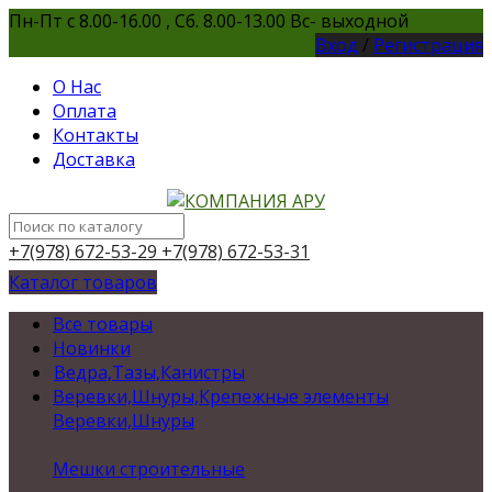
Пн-Пт с 8.00-16.00 , Сб. 8.00-13.00 Вс- выходной
Вход
/
Регистрация
О Нас
Оплата
Контакты
Доставка
+7(978) 672-53-29
+7(978) 672-53-31
Каталог товаров
Все товары
Новинки
Ведра,Тазы,Канистры
Веревки,Шнуры,Крепежные элементы
Веревки,Шнуры
Мешки строительные