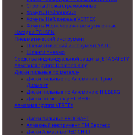
Стропы .Пояса страховочные
Хомуты Нейлоновые
Хомуты Нейлоновые VERTEX
Хомуты Нерж червячные и усиленные
Насадки TOLSEN
Пневматический инструмент
Пневматический инструмент YATO
Шланги пневмо
Средства индивидуальной защиты JETA SAFETY
Алмазная группа Diamond King
Диски пильные по металлу
Диски пильные по Алюминию Трио
Диамант
Диски пильные по Алюминию HILBERG
Диски по металлу HILBERG
Алмазная группа VERTEX
Диски пильные PROCRAFT
Алмазный инструмент ТМ Вертекс
Диски Алмазные RED CHILI