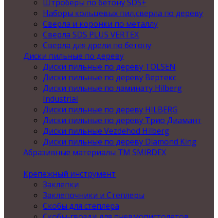
Штроберы по бетону SDS+
Наборы кольцевых пил,сверла по дереву
Сверла и коронки по металлу
Сверла SDS PLUS VERTEX
Сверла для дрели по бетону
Диски пильные по дереву
Диски пильные по дереву TOLSEN
Диски пильные по дереву Вертекс
Диски пильные по ламинату Hilberg
Industrial
Диски пильные по дереву HILBERG
Диски пильные по дереву Трио Диамант
Диски пильные Vezdehod Hilberg
Диски пильные по дереву Diamond King
Абразивные материалы ТМ SMIRDEX
Крепежный инструмент
Заклепки
Заклепочники и Степлеры
Скобы для степлера
Скобы-гвозди для пневмопистолетов