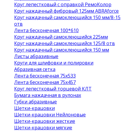
Круг лепестковый с оправкой РемоКолор
Круг наждачный фибровый 125мм ABRAforce
Круг наждачный самоклеющийся 150 мм/8-15
отв
Лента бесконечная 100*610
Круг наждачный самоклеющийся 225мм
Круг наждачный самоклеющийся 125/8 отв
Круг наждачный самоклеющийся 150 мм
Листы абразивные
Круги для шлифовки и полировки
Абразивная сетка
Лента бесконечная 75х533
Лента бесконечная 75х457
Круг лепестковый торцевой КЛТ
Бумага наждачная в рулонах
Губки абразивные
Щетки-крацовки
Щетки-крацовки Нейлоновые
Щетки-крацовки жесткие
Щетки-крацовки мягкие