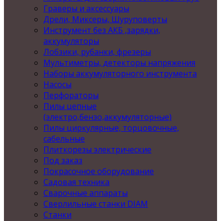
Граверы и аксессуары
Дрели, Миксеры, Шуруповерты
Инструмент без АКБ ,зарядки,
аккумуляторы
Лобзики, рубанки, фрезеры
Мультиметры, детекторы напряжения
Наборы аккумуляторного инструмента
Насосы
Перфораторы
Пилы цепные
(электро,бензо,аккумуляторные)
Пилы циркулярные, торцовочные,
сабельные
Плиткорезы электрические
Под заказ
Покрасочное оборудование
Садовая техника
Сварочные аппараты
Сверлильные станки DIAM
Станки