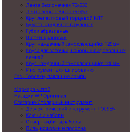
Лента бесконечная 75х533
Лента бесконечная 75х457
Круг лепестковый торцевой КЛТ
Бумага наждачная в рулонах
Губки абразивные
Щетки-крацовки
Круг наждачный самоклеющийся 125мм
Круги для заточки, наборы шлифовальных
камней
Круг наждачный самоклеющийся 180мм
Инструмент для шлифования
Газ , Горелки, паяльные лампы
Маркера Китай
Насадки WP Оригинал
Слесарно-Столярный инструмент
Диэлектрический инструмент TOLSEN
Ключи и наборы
Отвертки,биты,наборы
Пилы,ножовки и полотна