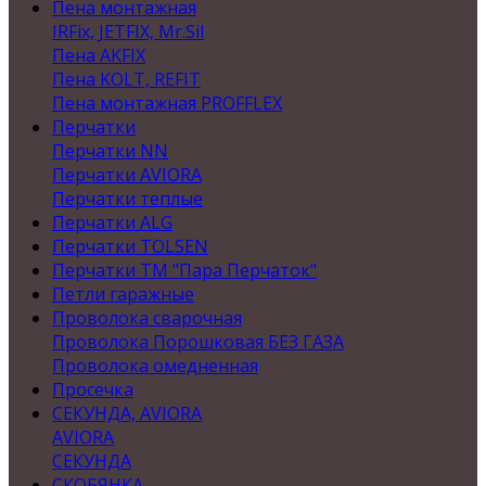
Пена монтажная
IRFix, JETFIX, Mr.Sil
Пена AKFIX
Пена KOLT, REFIT
Пена монтажная PROFFLEX
Перчатки
Перчатки NN
Перчатки AVIORA
Перчатки теплые
Перчатки ALG
Перчатки TOLSEN
Перчатки ТМ "Пара Перчаток"
Петли гаражные
Проволока сварочная
Проволока Порошковая БЕЗ ГАЗА
Проволока омедненная
Просечка
СЕКУНДА, AVIORA
AVIORA
СЕКУНДА
СКОБЯНКА