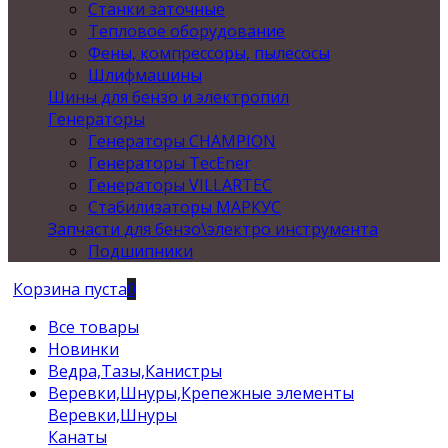
Станки заточные
Тепловое оборудование
Фены, компрессоры, пылесосы
Шлифмашины
Шины для бензо и электропил
Генераторы
Генераторы CHAMPION
Генераторы TecEner
Генераторы VILLARTEC
Стабилизаторы МАРКУС
Запчасти для бензо\электро инструмента
Подшипники
Корзина пуста
0
Все товары
Новинки
Ведра,Тазы,Канистры
Веревки,Шнуры,Крепежные элементы
Веревки,Шнуры
Канаты