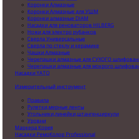
Коронки Алмазные
Коронки Алмазные для УШМ
Коронки алмазные DIAM
Насадки для реноваторов HILBERG
Ножи для электро рубанков
Сверла Универсальные
Сверла по стеклу и керамике
Чашки Алмазные
Черепашки алмазные для СУХОГО шлифован
Черепашки алмазные для мокрого шлифова
Насадки YATO
Измерительный инструмент
Правила
Рулетки,мерные ленты
Угольники,линейки,штангенциркули
Уровни
Маркера Корея
Насадки РемоКолор Professional