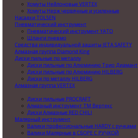
Хомуты Нейлоновые VERTEX
Хомуты Нерж червячные и усиленные
Насадки TOLSEN
Пневматический инструмент
Пневматический инструмент YATO
Шланги пневмо
Средства индивидуальной защиты JETA SAFETY
Алмазная группа Diamond King
Диски пильные по металлу
Диски пильные по Алюминию Трио Диамант
Диски пильные по Алюминию HILBERG
Диски по металлу HILBERG
Алмазная группа VERTEX
Диски пильные PROCRAFT
Алмазный инструмент ТМ Вертекс
Диски Алмазные RED CHILI
Малярный инструмент
Валики профессиональные HARDY с ручками
Валики Малярные в СБОРЕ С РУЧКОЙ