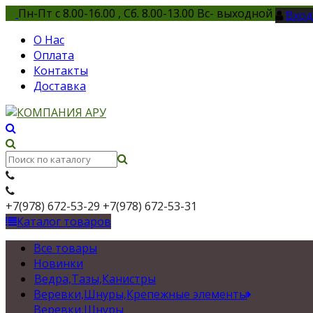
Пн-Пт с 8.00-16.00 , Сб. 8.00-13.00 Вс- выходной
Вход
О Нас
Оплата
Контакты
Доставка
+7(978) 672-53-29
+7(978) 672-53-31
Каталог товаров
Все товары
Новинки
Ведра,Тазы,Канистры
Веревки,Шнуры,Крепежные элементы
Веревки,Шнуры