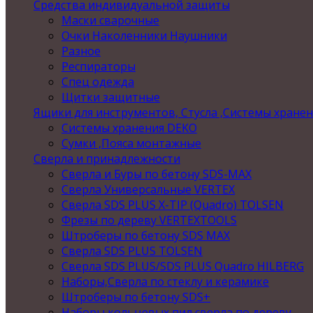
Средства индивидуальной защиты
Маски сварочные
Очки Наколенники Наушники
Разное
Респираторы
Спец одежда
Щитки защитные
Ящики для инструментов, Стусла ,Системы хране
Системы хранения DEKO
Сумки ,Пояса монтажные
Сверла и принадлежности
Сверла и Буры по бетону SDS-MAX
Сверла Универсальные VERTEX
Сверла SDS PLUS X-TIP (Quadro) TOLSEN
Фрезы по дереву VERTEXTOOLS
Штроберы по бетону SDS MAX
Сверла SDS PLUS TOLSEN
Сверла SDS PLUS/SDS PLUS Quadro HILBERG
Наборы,Сверла по стеклу и керамике
Штроберы по бетону SDS+
Наборы кольцевых пил,сверла по дереву