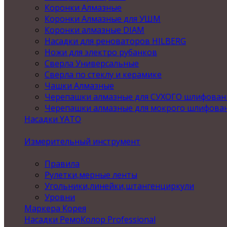
Коронки Алмазные
Коронки Алмазные для УШМ
Коронки алмазные DIAM
Насадки для реноваторов HILBERG
Ножи для электро рубанков
Сверла Универсальные
Сверла по стеклу и керамике
Чашки Алмазные
Черепашки алмазные для СУХОГО шлифован
Черепашки алмазные для мокрого шлифова
Насадки YATO
Измерительный инструмент
Правила
Рулетки,мерные ленты
Угольники,линейки,штангенциркули
Уровни
Маркера Корея
Насадки РемоКолор Professional