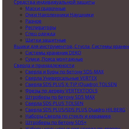
Средства индивидуальной защиты
Маски сварочные
Очки Наколенники Наушники
Разное
Респираторы
Спец одежда
Щитки защитные
Ящики для инструментов, Стусла ,Системы хране
Системы хранения DEKO
Сумки ,Пояса монтажные
Сверла и принадлежности
Сверла и Буры по бетону SDS-MAX
Сверла Универсальные VERTEX
Сверла SDS PLUS X-TIP (Quadro) TOLSEN
Фрезы по дереву VERTEXTOOLS
Штроберы по бетону SDS MAX
Сверла SDS PLUS TOLSEN
Сверла SDS PLUS/SDS PLUS Quadro HILBERG
Наборы,Сверла по стеклу и керамике
Штроберы по бетону SDS+
Наборы кольцевых пил,сверла по дереву