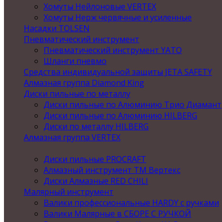
Хомуты Нейлоновые VERTEX
Хомуты Нерж червячные и усиленные
Насадки TOLSEN
Пневматический инструмент
Пневматический инструмент YATO
Шланги пневмо
Средства индивидуальной защиты JETA SAFETY
Алмазная группа Diamond King
Диски пильные по металлу
Диски пильные по Алюминию Трио Диамант
Диски пильные по Алюминию HILBERG
Диски по металлу HILBERG
Алмазная группа VERTEX
Диски пильные PROCRAFT
Алмазный инструмент ТМ Вертекс
Диски Алмазные RED CHILI
Малярный инструмент
Валики профессиональные HARDY с ручками
Валики Малярные в СБОРЕ С РУЧКОЙ