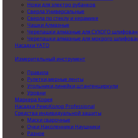
Ножи для электро рубанков
Сверла Универсальные
Сверла по стеклу и керамике
Чашки Алмазные
Черепашки алмазные для СУХОГО шлифован
Черепашки алмазные для мокрого шлифова
Насадки YATO
Измерительный инструмент
Правила
Рулетки,мерные ленты
Угольники,линейки,штангенциркули
Уровни
Маркера Корея
Насадки РемоКолор Professional
Средства индивидуальной защиты
Маски сварочные
Очки Наколенники Наушники
Разное