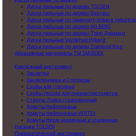
Диски пильные по дереву TOLSEN
Диски пильные по дереву Вертекс
Диски пильные по ламинату Hilberg Industria
Диски пильные по дереву HILBERG
Диски пильные по дереву Трио Диамант
Диски пильные Vezdehod Hilberg
Диски пильные по дереву Diamond King
Абразивные материалы ТМ SMIRDEX
Крепежный инструмент
Заклепки
Заклепочники и Степлеры
Скобы для степлера
Скобы-гвозди для пневмопистолетов
Стропы .Пояса страховочные
Хомуты Нейлоновые
Хомуты Нейлоновые VERTEX
Хомуты Нерж червячные и усиленные
Насадки TOLSEN
Пневматический инструмент