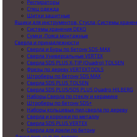
Респираторы
Спец одежда
Щитки защитные
Ящики для инструментов, Стусла ,Системы хране
Системы хранения DEKO
Сумки ,Пояса монтажные
Сверла и принадлежности
Сверла и Буры по бетону SDS-MAX
Сверла Универсальные VERTEX
Сверла SDS PLUS X-TIP (Quadro) TOLSEN
Фрезы по дереву VERTEXTOOLS
Штроберы по бетону SDS MAX
Сверла SDS PLUS TOLSEN
Сверла SDS PLUS/SDS PLUS Quadro HILBERG
Наборы,Сверла по стеклу и керамике
Штроберы по бетону SDS+
Наборы кольцевых пил,сверла по дереву
Сверла и коронки по металлу
Сверла SDS PLUS VERTEX
Сверла для дрели по бетону
Диски пильные по дереву