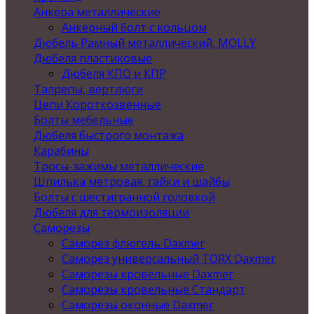
Анкера металлические
Анкерный болт с кольцом
Дюбель Рамный металлический, MOLLY
Дюбеля пластиковые
Дюбеля КПО и КПР
Талрепы, вертлюги
Цепи Короткозвенные
Болты мебельные
Дюбеля быстрого монтажа
Карабины
Тросы-зажимы металлические
Шпилька метровая, гайки и шайбы
Болты с шестигранной головкой
Дюбеля для термоизоляции
Саморезы
Саморез флюгель Daxmer
Саморез универсальный TORX Daxmer
Саморезы кровельные Daxmer
Саморезы кровельные Стандарт
Саморезы оконные Daxmer