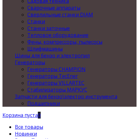
Садовая техника
Сварочные аппараты
Сверлильные станки DIAM
Станки
Станки заточные
Тепловое оборудование
Фены, компрессоры, пылесосы
Шлифмашины
Шины для бензо и электропил
Генераторы
Генераторы CHAMPION
Генераторы TecEner
Генераторы VILLARTEC
Стабилизаторы МАРКУС
Запчасти для бензо\электро инструмента
Подшипники
Корзина пуста
0
Все товары
Новинки