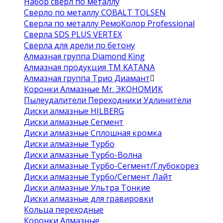
Набор сверл по металлу
Сверло по металлу COBALT TOLSEN
Сверла по металлу РемоКолор Professional
Сверла SDS PLUS VERTEX
Сверла для дрели по бетону
Алмазная группа Diamond King
Алмазная продукция ТМ KATANA
Алмазная группа Трио Диамант
Коронки Алмазные Mr. ЭКОНОМИК
Пылеудалители Переходники Удлинители
Диски алмазные HILBERG
Диски алмазные Сегмент
Диски алмазные Сплошная кромка
Диски алмазные Турбо
Диски алмазные Турбо-Волна
Диски алмазные Турбо-Сегмент/Глубокорез
Диски алмазные Турбо/Сегмент Лайт
Диски алмазные Ультра Тонкие
Диски алмазные для гравировки
Кольца переходные
Коронки Алмазные