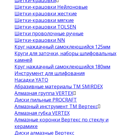
Щетки-крацовки
Щетки-крацовки Нейлоновые
Щетки-крацовки жесткие
Щетки-крацовки мягкие
Щетки-крацовки TOLSEN
Щетки проволочные ручные
Щетки-крацовки NN
Круг наждачный самоклеющийся 125мм
Круги для заточки, наборы шлифовальных
камней
Круг наждачный самоклеющийся 180мм
Инструмент для шлифования
Насадки YATO
Абразивные материалы ТМ SMIRDEX
Алмазная группа VERTEX
Диски пильные PROCRAFT
Алмазный инструмент ТМ Вертекс
Алмазная губка VERTEX
Алмазные коронки Вертекс по стеклу и
керамике
Диски алмазные Вертекс