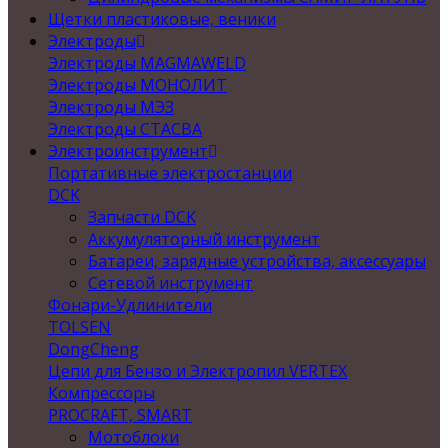
Щетки пластиковые, веники
Электроды
Электроды MAGMAWELD
Электроды МОНОЛИТ
Электроды МЭЗ
Электроды СТАСВА
Электроинструмент
Портативные электростанции
DCK
Запчасти DCK
Аккумуляторный инструмент
Батареи, зарядные устройства, аксессуары
Сетевой инструмент
Фонари-Удлинители
TOLSEN
DongCheng
Цепи для Бензо и Электропил VERTEX
Компрессоры
PROCRAFT, SMART
Мотоблоки