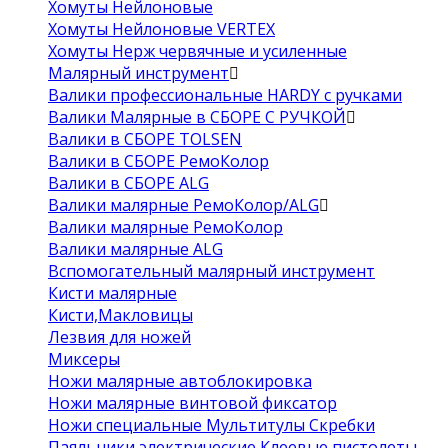
Хомуты Нейлоновые
Хомуты Нейлоновые VERTEX
Хомуты Нерж червячные и усиленные
Малярный инструмент
Валики профессиональные HARDY с ручками
Валики Малярные в СБОРЕ С РУЧКОЙ
Валики в СБОРЕ TOLSEN
Валики в СБОРЕ РемоКолор
Валики в СБОРЕ ALG
Валики малярные РемоКолор/ALG
Валики малярные РемоКолор
Валики малярные ALG
Вспомогательный малярный инструмент
Кисти малярные
Кисти,Макловицы
Лезвия для ножей
Миксеры
Ножи малярные автоблокировка
Ножи малярные винтовой фиксатор
Ножи специальные Мультитулы Скребки
Паяльники электрические Клеевые пистолеты