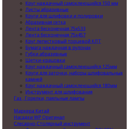
Круг наждачный самоклеющийся 150 мм
Листы абразивные
Круги для шлифовки и полировки
Абразивная сетка
Лента бесконечная 75х533
Лента бесконечная 75х457
Круг лепестковый торцевой КЛТ
Бумага наждачная в рулонах
Губки абразивные
Щетки-крацовки
Круг наждачный самоклеющийся 125мм
Круги для заточки, наборы шлифовальных
камней
Круг наждачный самоклеющийся 180мм
Инструмент для шлифования
Газ , Горелки, паяльные лампы
Маркера Китай
Насадки WP Оригинал
Слесарно-Столярный инструмент