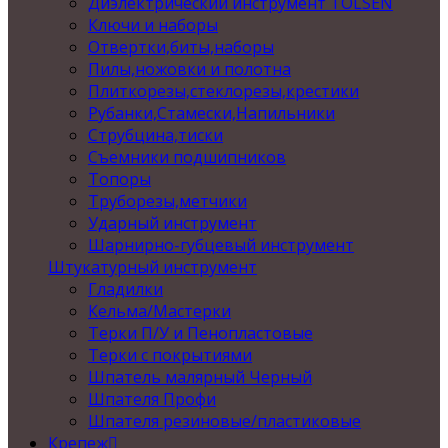
Диэлектрический инструмент TOLSEN
Ключи и наборы
Отвертки,биты,наборы
Пилы,ножовки и полотна
Плиткорезы,стеклорезы,крестики
Рубанки,Стамески,Напильники
Струбцина,тиски
Съемники подшипников
Топоры
Труборезы,метчики
Ударный инструмент
Шарнирно-губцевый инструмент
Штукатурный инструмент
Гладилки
Кельма/Мастерки
Терки П/У и Пенопластовые
Терки с покрытиями
Шпатель малярный Черный
Шпателя Профи
Шпателя резиновые/пластиковые
Крепеж