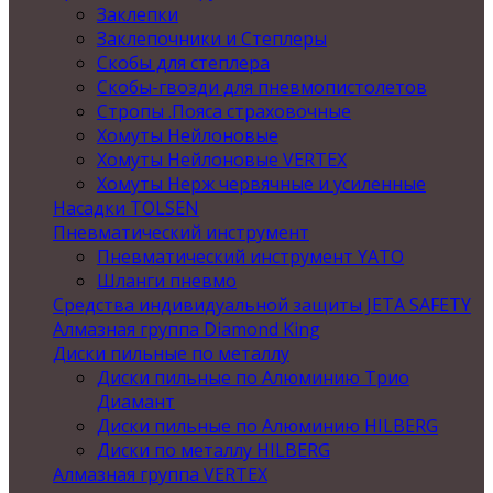
Заклепки
Заклепочники и Степлеры
Скобы для степлера
Скобы-гвозди для пневмопистолетов
Стропы .Пояса страховочные
Хомуты Нейлоновые
Хомуты Нейлоновые VERTEX
Хомуты Нерж червячные и усиленные
Насадки TOLSEN
Пневматический инструмент
Пневматический инструмент YATO
Шланги пневмо
Средства индивидуальной защиты JETA SAFETY
Алмазная группа Diamond King
Диски пильные по металлу
Диски пильные по Алюминию Трио
Диамант
Диски пильные по Алюминию HILBERG
Диски по металлу HILBERG
Алмазная группа VERTEX