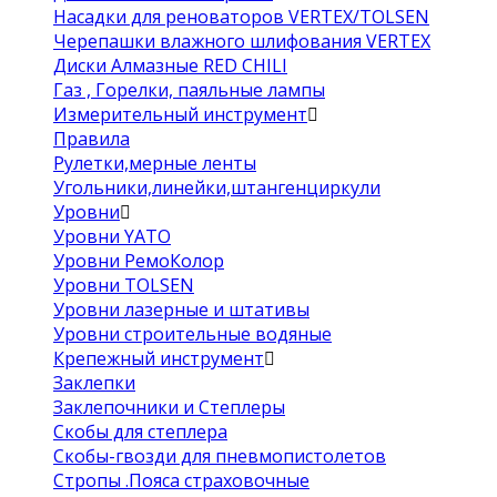
Насадки для реноваторов VERTEX/TOLSEN
Черепашки влажного шлифования VERTEX
Диски Алмазные RED CHILI
Газ , Горелки, паяльные лампы
Измерительный инструмент
Правила
Рулетки,мерные ленты
Угольники,линейки,штангенциркули
Уровни
Уровни YATO
Уровни РемоКолор
Уровни TOLSEN
Уровни лазерные и штативы
Уровни строительные водяные
Крепежный инструмент
Заклепки
Заклепочники и Степлеры
Скобы для степлера
Скобы-гвозди для пневмопистолетов
Стропы .Пояса страховочные