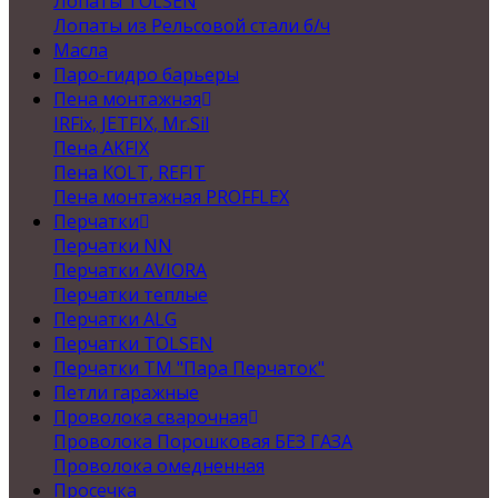
Лопаты TOLSEN
Лопаты из Рельсовой стали б/ч
Масла
Паро-гидро барьеры
Пена монтажная
IRFix, JETFIX, Mr.Sil
Пена AKFIX
Пена KOLT, REFIT
Пена монтажная PROFFLEX
Перчатки
Перчатки NN
Перчатки AVIORA
Перчатки теплые
Перчатки ALG
Перчатки TOLSEN
Перчатки ТМ "Пара Перчаток"
Петли гаражные
Проволока сварочная
Проволока Порошковая БЕЗ ГАЗА
Проволока омедненная
Просечка