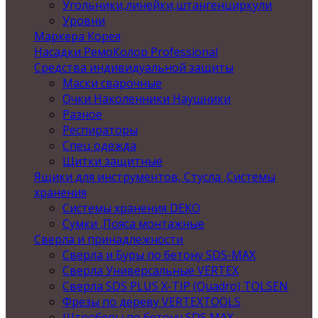
Угольники,линейки,штангенциркули
Уровни
Маркера Корея
Насадки РемоКолор Professional
Средства индивидуальной защиты
Маски сварочные
Очки Наколенники Наушники
Разное
Респираторы
Спец одежда
Щитки защитные
Ящики для инструментов, Стусла ,Системы
хранения
Системы хранения DEKO
Сумки ,Пояса монтажные
Сверла и принадлежности
Сверла и Буры по бетону SDS-MAX
Сверла Универсальные VERTEX
Сверла SDS PLUS X-TIP (Quadro) TOLSEN
Фрезы по дереву VERTEXTOOLS
Штроберы по бетону SDS MAX