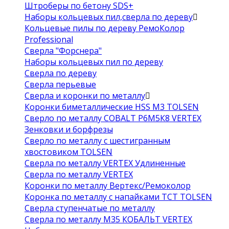
Штроберы по бетону SDS+
Наборы кольцевых пил,сверла по дереву
Кольцевые пилы по дереву РемоКолор
Professional
Сверла "Форснера"
Наборы кольцевых пил по дереву
Сверла по дереву
Сверла перьевые
Сверла и коронки по металлу
Коронки биметаллические HSS M3 TOLSEN
Сверло по металлу COBALT Р6М5К8 VERTEX
Зенковки и борфрезы
Сверло по металлу с шестигранным
хвостовиком TOLSEN
Сверла по металлу VERTEX Удлиненные
Сверла по металлу VERTEX
Коронки по металлу Вертекс/Ремоколор
Коронка по металлу с напайками TCT TOLSEN
Сверла ступенчатые по металлу
Сверла по металлу М35 КОБАЛЬТ VERTEX