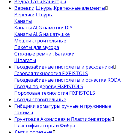
Ведра,Тазы,Канистры
Веревки,Шнуры,Крепежные элементы
Веревки,Шнуры
Канаты
Канаты ALG намотки DIY
Канаты ALG на катушке
Мешки строительные
Пакеты для мусора
Стяжные ремни , Багажки
Шпагаты
Гвоздезабивные пистолеты и расходники
Газовая технология FIXPISTOLS
Гвоздезабивные пистолеты и оснастка RODA
Гвозди по дереву FIXPISTOLS
Пороховая технология FIXPISTOLS
Гвозди строительные
Гибщики арматуры ручные и пружинные
зажимы
Грунтовка Акриловая и Пластификаторы
Пластификаторы и Фибра
Диски отрезные