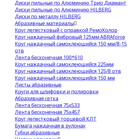
Диски пильные по Алюминию Трио Диамант
Диски пильные по Алюминию HILBERG
Диски по металлу HILBERG
Абразивные материалы
Круг лепестковый с оправкой РемоКолор
Круг наждачный фибровый 125мм ABRAforce
Круг наждачный самоклеющийся 150 мм/8-15
отв
Лента бесконечная 100*610
Круг наждачный самоклеющийся 225мм
Круг наждачный самоклеющийся 125/8 отв
Круг наждачный самоклеющийся 150 мм
Листы абразивные
Круги для шлифовки и полировки
Абразивная сетка
Лента бесконечная 75х533
Лента бесконечная 75х457
Круг лепестковый торцевой КЛТ
Бумага наждачная в рулонах
Губки абразивные