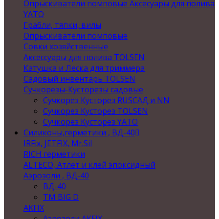
Опрыскиватели помповые Аксесуары для полива
YATO
Грабли, тяпки, вилы
Опрыскиватели помповые
Совки хозяйственные
Аксессуары для полива TOLSEN
Катушка и Леска для триммера
Садовый инвентарь TOLSEN
Сучкорезы-Кусторезы садовые
Сучкорез Кусторез RUSСАД и NN
Сучкорез Кусторез TOLSEN
Сучкорез Кусторез YATO
Силиконы,герметики , ВД-40
IRFix, JETFIX, Mr.Sil
RICH герметики
ALTECO, Атлет и клей эпоксидный
Аэрозоли , ВД-40
ВД-40
TM BIG D
AKFIX
Аэрозоли AKFIX