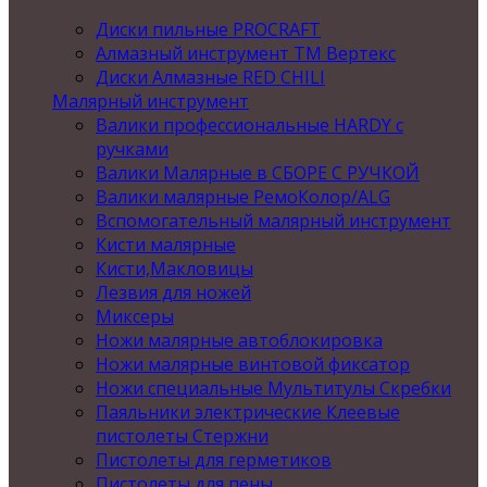
Диски пильные PROCRAFT
Алмазный инструмент ТМ Вертекс
Диски Алмазные RED CHILI
Малярный инструмент
Валики профессиональные HARDY с
ручками
Валики Малярные в СБОРЕ С РУЧКОЙ
Валики малярные РемоКолор/ALG
Вспомогательный малярный инструмент
Кисти малярные
Кисти,Макловицы
Лезвия для ножей
Миксеры
Ножи малярные автоблокировка
Ножи малярные винтовой фиксатор
Ножи специальные Мультитулы Скребки
Паяльники электрические Клеевые
пистолеты Стержни
Пистолеты для герметиков
Пистолеты для пены