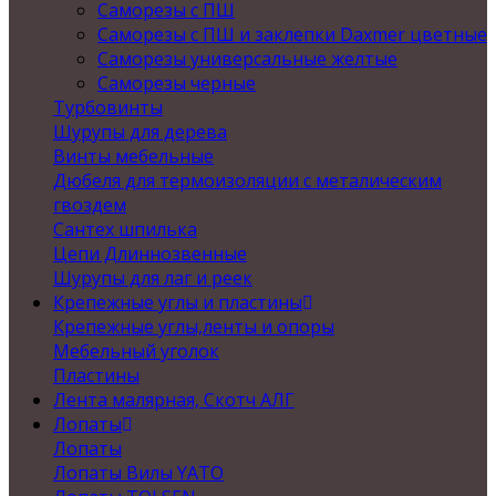
Саморезы с ПШ
Саморезы с ПШ и заклепки Daxmer цветные
Саморезы универсальные желтые
Саморезы черные
Турбовинты
Шурупы для дерева
Винты мебельные
Дюбеля для термоизоляции с металическим
гвоздем
Сантех шпилька
Цепи Длиннозвенные
Шурупы для лаг и реек
Крепежные углы и пластины
Крепежные углы,ленты и опоры
Мебельный уголок
Пластины
Лента малярная, Скотч АЛГ
Лопаты
Лопаты
Лопаты Вилы YATO