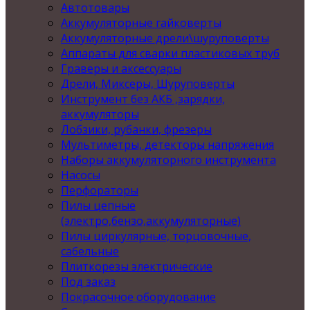
Автотовары
Аккумуляторные гайковерты
Аккумуляторные дрели\шуруповерты
Аппараты для сварки пластиковых труб
Граверы и аксессуары
Дрели, Миксеры, Шуруповерты
Инструмент без АКБ ,зарядки,
аккумуляторы
Лобзики, рубанки, фрезеры
Мультиметры, детекторы напряжения
Наборы аккумуляторного инструмента
Насосы
Перфораторы
Пилы цепные
(электро,бензо,аккумуляторные)
Пилы циркулярные, торцовочные,
сабельные
Плиткорезы электрические
Под заказ
Покрасочное оборудование