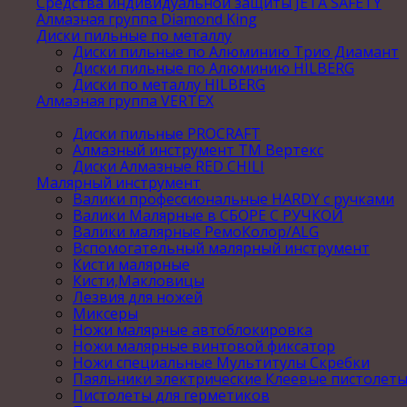
Средства индивидуальной защиты JETA SAFETY
Алмазная группа Diamond King
Диски пильные по металлу
Диски пильные по Алюминию Трио Диамант
Диски пильные по Алюминию HILBERG
Диски по металлу HILBERG
Алмазная группа VERTEX
Диски пильные PROCRAFT
Алмазный инструмент ТМ Вертекс
Диски Алмазные RED CHILI
Малярный инструмент
Валики профессиональные HARDY с ручками
Валики Малярные в СБОРЕ С РУЧКОЙ
Валики малярные РемоКолор/ALG
Вспомогательный малярный инструмент
Кисти малярные
Кисти,Макловицы
Лезвия для ножей
Миксеры
Ножи малярные автоблокировка
Ножи малярные винтовой фиксатор
Ножи специальные Мультитулы Скребки
Паяльники электрические Клеевые пистолет
Пистолеты для герметиков