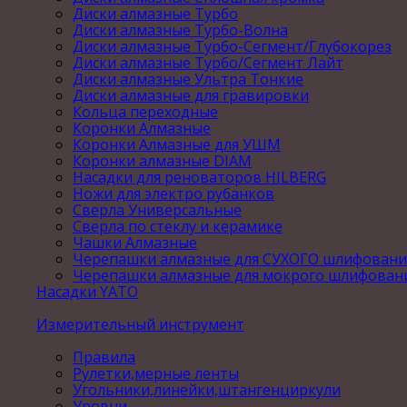
Диски алмазные Турбо
Диски алмазные Турбо-Волна
Диски алмазные Турбо-Сегмент/Глубокорез
Диски алмазные Турбо/Сегмент Лайт
Диски алмазные Ультра Тонкие
Диски алмазные для гравировки
Кольца переходные
Коронки Алмазные
Коронки Алмазные для УШМ
Коронки алмазные DIAM
Насадки для реноваторов HILBERG
Ножи для электро рубанков
Сверла Универсальные
Сверла по стеклу и керамике
Чашки Алмазные
Черепашки алмазные для СУХОГО шлифовани
Черепашки алмазные для мокрого шлифован
Насадки YATO
Измерительный инструмент
Правила
Рулетки,мерные ленты
Угольники,линейки,штангенциркули
Уровни