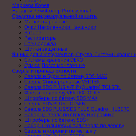
Маркера Корея
Насадки РемоКолор Professional
Средства индивидуальной защиты
Маски сварочные
Очки Наколенники Наушники
Разное
Респираторы
Спец одежда
Щитки защитные
Ящики для инструментов, Стусла ,Системы хранен
Системы хранения DEKO
Сумки ,Пояса монтажные
Сверла и принадлежности
Сверла и Буры по бетону SDS-MAX
Сверла Универсальные VERTEX
Сверла SDS PLUS X-TIP (Quadro) TOLSEN
Фрезы по дереву VERTEXTOOLS
Штроберы по бетону SDS MAX
Сверла SDS PLUS TOLSEN
Сверла SDS PLUS/SDS PLUS Quadro HILBERG
Наборы,Сверла по стеклу и керамике
Штроберы по бетону SDS+
Наборы кольцевых пил,сверла по дереву
Сверла и коронки по металлу