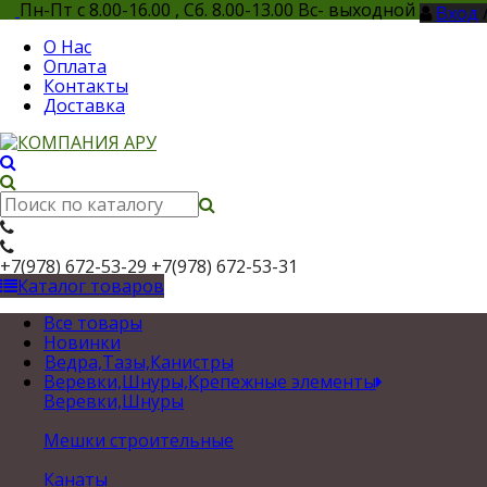
Пн-Пт с 8.00-16.00 , Сб. 8.00-13.00 Вс- выходной
Вход
О Нас
Оплата
Контакты
Доставка
+7(978) 672-53-29
+7(978) 672-53-31
Каталог товаров
Все товары
Новинки
Ведра,Тазы,Канистры
Веревки,Шнуры,Крепежные элементы
Веревки,Шнуры
Мешки строительные
Канаты