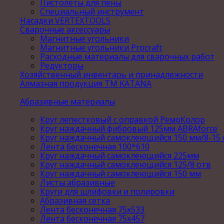
Пистолеты для пены
Специальный инструмент
Насадки VERTEXTOOLS
Сварочные аксессуары
Магнитные угольники
Магнитные угольники Procraft
Расходные материалы для сварочных работ
Редукторы
Хозяйственный инвентарь и принадлежности
Алмазная продукция ТМ KATANA
Абразивные материалы
Круг лепестковый с оправкой РемоКолор
Круг наждачный фибровый 125мм ABRAforce
Круг наждачный самоклеющийся 150 мм/8-15 
Лента бесконечная 100*610
Круг наждачный самоклеющийся 225мм
Круг наждачный самоклеющийся 125/8 отв
Круг наждачный самоклеющийся 150 мм
Листы абразивные
Круги для шлифовки и полировки
Абразивная сетка
Лента бесконечная 75х533
Лента бесконечная 75х457