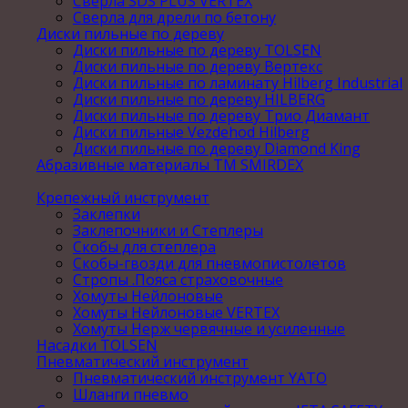
Сверла SDS PLUS VERTEX
Сверла для дрели по бетону
Диски пильные по дереву
Диски пильные по дереву TOLSEN
Диски пильные по дереву Вертекс
Диски пильные по ламинату Hilberg Industrial
Диски пильные по дереву HILBERG
Диски пильные по дереву Трио Диамант
Диски пильные Vezdehod Hilberg
Диски пильные по дереву Diamond King
Абразивные материалы ТМ SMIRDEX
Крепежный инструмент
Заклепки
Заклепочники и Степлеры
Скобы для степлера
Скобы-гвозди для пневмопистолетов
Стропы .Пояса страховочные
Хомуты Нейлоновые
Хомуты Нейлоновые VERTEX
Хомуты Нерж червячные и усиленные
Насадки TOLSEN
Пневматический инструмент
Пневматический инструмент YATO
Шланги пневмо