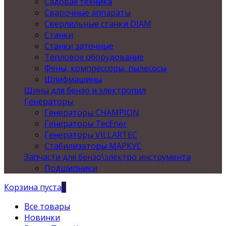
Садовая техника
Сварочные аппараты
Сверлильные станки DIAM
Станки
Станки заточные
Тепловое оборудование
Фены, компрессоры, пылесосы
Шлифмашины
Шины для бензо и электропил
Генераторы
Генераторы CHAMPION
Генераторы TecEner
Генераторы VILLARTEC
Стабилизаторы МАРКУС
Запчасти для бензо\электро инструмента
Подшипники
Корзина пуста
0
Все товары
Новинки