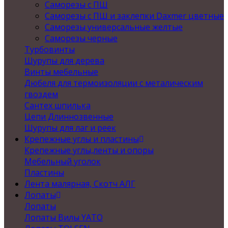
Саморезы с ПШ
Саморезы с ПШ и заклепки Daxmer цветные
Саморезы универсальные желтые
Саморезы черные
Турбовинты
Шурупы для дерева
Винты мебельные
Дюбеля для термоизоляции с металическим
гвоздем
Сантех шпилька
Цепи Длиннозвенные
Шурупы для лаг и реек
Крепежные углы и пластины
Крепежные углы,ленты и опоры
Мебельный уголок
Пластины
Лента малярная, Скотч АЛГ
Лопаты
Лопаты
Лопаты Вилы YATO