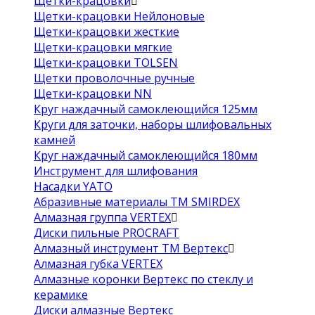
Щетки-крацовки
Щетки-крацовки Нейлоновые
Щетки-крацовки жесткие
Щетки-крацовки мягкие
Щетки-крацовки TOLSEN
Щетки проволочные ручные
Щетки-крацовки NN
Круг наждачный самоклеющийся 125мм
Круги для заточки, наборы шлифовальных
камней
Круг наждачный самоклеющийся 180мм
Инструмент для шлифования
Насадки YATO
Абразивные материалы ТМ SMIRDEX
Алмазная группа VERTEX
Диски пильные PROCRAFT
Алмазный инструмент ТМ Вертекс
Алмазная губка VERTEX
Алмазные коронки Вертекс по стеклу и
керамике
Диски алмазные Вертекс