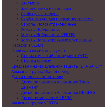
Заклепки
Заклепочники и Степлеры
Скобы для степлера
Скобы-гвозди для пневмопистолетов
Стропы .Пояса страховочные
Хомуты Нейлоновые
Хомуты Нейлоновые VERTEX
Хомуты Нерж червячные и усиленные
Насадки TOLSEN
Пневматический инструмент
Пневматический инструмент YATO
Шланги пневмо
Средства индивидуальной защиты JETA SAFETY
Алмазная группа Diamond King
Диски пильные по металлу
Диски пильные по Алюминию Трио
Диамант
Диски пильные по Алюминию HILBERG
Диски по металлу HILBERG
Алмазная группа VERTEX