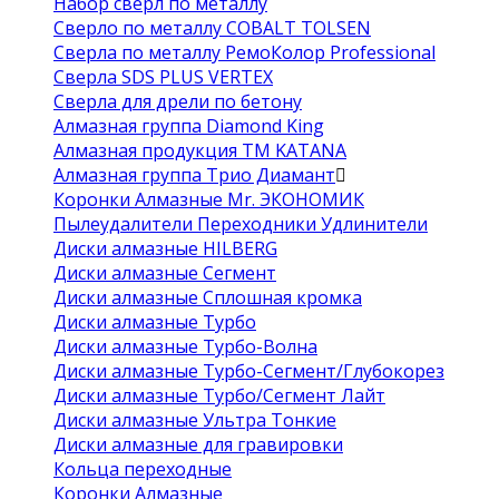
Набор сверл по металлу
Сверло по металлу COBALT TOLSEN
Сверла по металлу РемоКолор Professional
Сверла SDS PLUS VERTEX
Сверла для дрели по бетону
Алмазная группа Diamond King
Алмазная продукция ТМ KATANA
Алмазная группа Трио Диамант
Коронки Алмазные Mr. ЭКОНОМИК
Пылеудалители Переходники Удлинители
Диски алмазные HILBERG
Диски алмазные Сегмент
Диски алмазные Сплошная кромка
Диски алмазные Турбо
Диски алмазные Турбо-Волна
Диски алмазные Турбо-Сегмент/Глубокорез
Диски алмазные Турбо/Сегмент Лайт
Диски алмазные Ультра Тонкие
Диски алмазные для гравировки
Кольца переходные
Коронки Алмазные