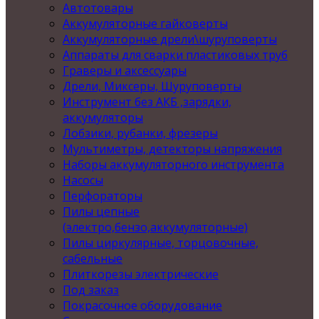
Автотовары
Аккумуляторные гайковерты
Аккумуляторные дрели\шуруповерты
Аппараты для сварки пластиковых труб
Граверы и аксессуары
Дрели, Миксеры, Шуруповерты
Инструмент без АКБ ,зарядки,
аккумуляторы
Лобзики, рубанки, фрезеры
Мультиметры, детекторы напряжения
Наборы аккумуляторного инструмента
Насосы
Перфораторы
Пилы цепные
(электро,бензо,аккумуляторные)
Пилы циркулярные, торцовочные,
сабельные
Плиткорезы электрические
Под заказ
Покрасочное оборудование