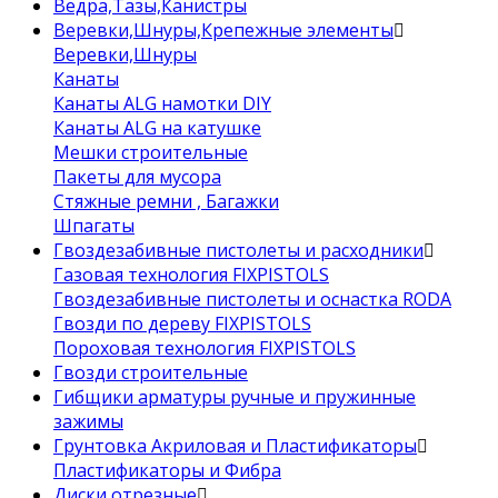
Ведра,Тазы,Канистры
Веревки,Шнуры,Крепежные элементы
Веревки,Шнуры
Канаты
Канаты ALG намотки DIY
Канаты ALG на катушке
Мешки строительные
Пакеты для мусора
Стяжные ремни , Багажки
Шпагаты
Гвоздезабивные пистолеты и расходники
Газовая технология FIXPISTOLS
Гвоздезабивные пистолеты и оснастка RODA
Гвозди по дереву FIXPISTOLS
Пороховая технология FIXPISTOLS
Гвозди строительные
Гибщики арматуры ручные и пружинные
зажимы
Грунтовка Акриловая и Пластификаторы
Пластификаторы и Фибра
Диски отрезные