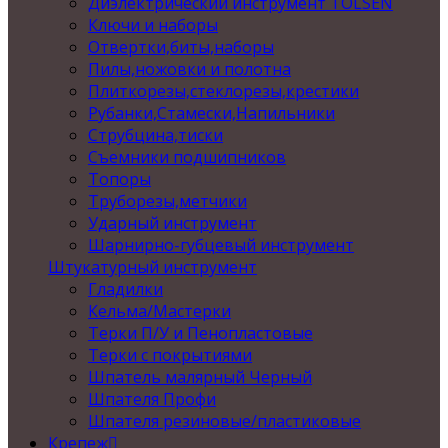
Диэлектрический инструмент TOLSEN
Ключи и наборы
Отвертки,биты,наборы
Пилы,ножовки и полотна
Плиткорезы,стеклорезы,крестики
Рубанки,Стамески,Напильники
Струбцина,тиски
Съемники подшипников
Топоры
Труборезы,метчики
Ударный инструмент
Шарнирно-губцевый инструмент
Штукатурный инструмент
Гладилки
Кельма/Мастерки
Терки П/У и Пенопластовые
Терки с покрытиями
Шпатель малярный Черный
Шпателя Профи
Шпателя резиновые/пластиковые
Крепеж