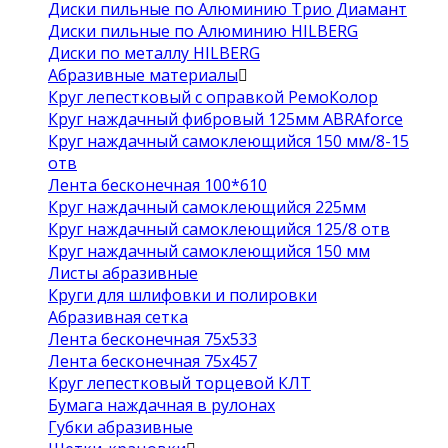
Диски пильные по Алюминию Трио Диамант
Диски пильные по Алюминию HILBERG
Диски по металлу HILBERG
Абразивные материалы
Круг лепестковый с оправкой РемоКолор
Круг наждачный фибровый 125мм ABRAforce
Круг наждачный самоклеющийся 150 мм/8-15
отв
Лента бесконечная 100*610
Круг наждачный самоклеющийся 225мм
Круг наждачный самоклеющийся 125/8 отв
Круг наждачный самоклеющийся 150 мм
Листы абразивные
Круги для шлифовки и полировки
Абразивная сетка
Лента бесконечная 75х533
Лента бесконечная 75х457
Круг лепестковый торцевой КЛТ
Бумага наждачная в рулонах
Губки абразивные