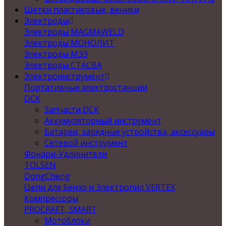
Щетки пластиковые, веники
Электроды
Электроды MAGMAWELD
Электроды МОНОЛИТ
Электроды МЭЗ
Электроды СТАСВА
Электроинструмент
Портативные электростанции
DCK
Запчасти DCK
Аккумуляторный инструмент
Батареи, зарядные устройства, аксессуары
Сетевой инструмент
Фонари-Удлинители
TOLSEN
DongCheng
Цепи для Бензо и Электропил VERTEX
Компрессоры
PROCRAFT, SMART
Мотоблоки