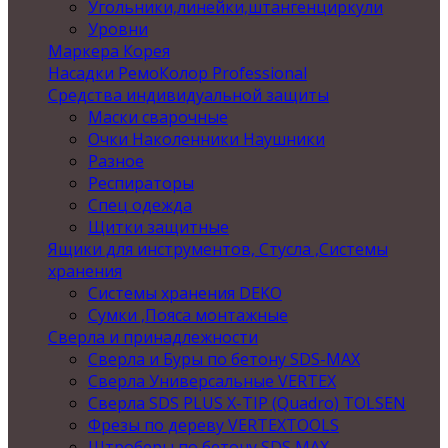
Угольники,линейки,штангенциркули
Уровни
Маркера Корея
Насадки РемоКолор Professional
Средства индивидуальной защиты
Маски сварочные
Очки Наколенники Наушники
Разное
Респираторы
Спец одежда
Щитки защитные
Ящики для инструментов, Стусла ,Системы
хранения
Системы хранения DEKO
Сумки ,Пояса монтажные
Сверла и принадлежности
Сверла и Буры по бетону SDS-MAX
Сверла Универсальные VERTEX
Сверла SDS PLUS X-TIP (Quadro) TOLSEN
Фрезы по дереву VERTEXTOOLS
Штроберы по бетону SDS MAX