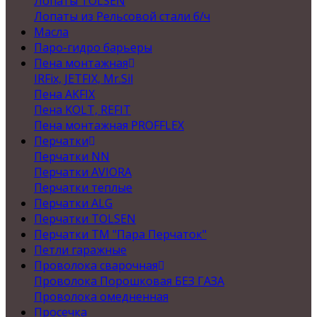
Лопаты TOLSEN
Лопаты из Рельсовой стали б/ч
Масла
Паро-гидро барьеры
Пена монтажная
IRFix, JETFIX, Mr.Sil
Пена AKFIX
Пена KOLT, REFIT
Пена монтажная PROFFLEX
Перчатки
Перчатки NN
Перчатки AVIORA
Перчатки теплые
Перчатки ALG
Перчатки TOLSEN
Перчатки ТМ "Пара Перчаток"
Петли гаражные
Проволока сварочная
Проволока Порошковая БЕЗ ГАЗА
Проволока омедненная
Просечка