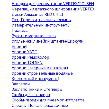
Насадки для реноваторов VERTEX/TOLSEN
Черепашки влажного шлифования VERTEX
Диски Алмазные RED CHILI
Газ , Горелки, паяльные лампы
Измерительный инструмент
Правила
Рулетки,мерные ленты
Угольники,линейки,штангенциркули
Уровни
Уровни YATO
Уровни РемоКолор
Уровни TOLSEN
Уровни лазерные и штативы
Уровни строительные водяные
Крепежный инструмент
Заклепки
Заклепочники и Степлеры
Скобы для степлера
Скобы-гвозди для пневмопистолетов
Стропы .Пояса страховочные