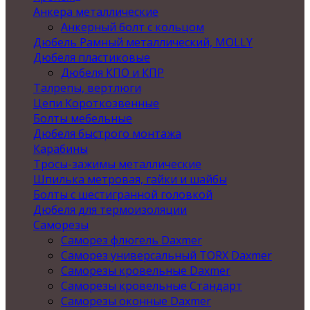
Анкера металлические
Анкерный болт с кольцом
Дюбель Рамный металлический, MOLLY
Дюбеля пластиковые
Дюбеля КПО и КПР
Талрепы, вертлюги
Цепи Короткозвенные
Болты мебельные
Дюбеля быстрого монтажа
Карабины
Тросы-зажимы металлические
Шпилька метровая, гайки и шайбы
Болты с шестигранной головкой
Дюбеля для термоизоляции
Саморезы
Саморез флюгель Daxmer
Саморез универсальный TORX Daxmer
Саморезы кровельные Daxmer
Саморезы кровельные Стандарт
Саморезы оконные Daxmer