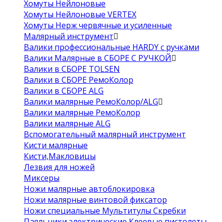
Хомуты Нейлоновые
Хомуты Нейлоновые VERTEX
Хомуты Нерж червячные и усиленные
Малярный инструмент
Валики профессиональные HARDY с ручками
Валики Малярные в СБОРЕ С РУЧКОЙ
Валики в СБОРЕ TOLSEN
Валики в СБОРЕ РемоКолор
Валики в СБОРЕ ALG
Валики малярные РемоКолор/ALG
Валики малярные РемоКолор
Валики малярные ALG
Вспомогательный малярный инструмент
Кисти малярные
Кисти,Макловицы
Лезвия для ножей
Миксеры
Ножи малярные автоблокировка
Ножи малярные винтовой фиксатор
Ножи специальные Мультитулы Скребки
Паяльники электрические Клеевые пистолеты