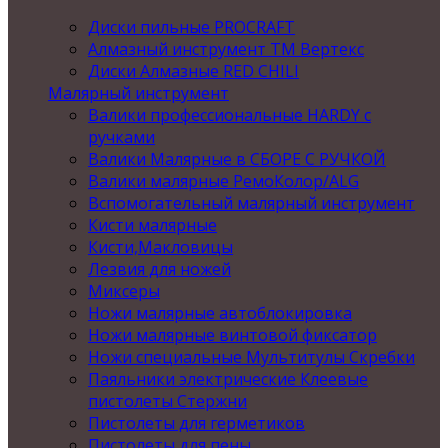
Диски пильные PROCRAFT
Алмазный инструмент ТМ Вертекс
Диски Алмазные RED CHILI
Малярный инструмент
Валики профессиональные HARDY с
ручками
Валики Малярные в СБОРЕ С РУЧКОЙ
Валики малярные РемоКолор/ALG
Вспомогательный малярный инструмент
Кисти малярные
Кисти,Макловицы
Лезвия для ножей
Миксеры
Ножи малярные автоблокировка
Ножи малярные винтовой фиксатор
Ножи специальные Мультитулы Скребки
Паяльники электрические Клеевые
пистолеты Стержни
Пистолеты для герметиков
Пистолеты для пены