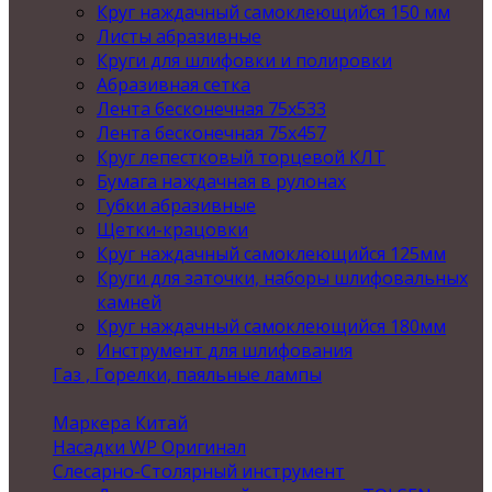
Круг наждачный самоклеющийся 150 мм
Листы абразивные
Круги для шлифовки и полировки
Абразивная сетка
Лента бесконечная 75х533
Лента бесконечная 75х457
Круг лепестковый торцевой КЛТ
Бумага наждачная в рулонах
Губки абразивные
Щетки-крацовки
Круг наждачный самоклеющийся 125мм
Круги для заточки, наборы шлифовальных
камней
Круг наждачный самоклеющийся 180мм
Инструмент для шлифования
Газ , Горелки, паяльные лампы
Маркера Китай
Насадки WP Оригинал
Слесарно-Столярный инструмент