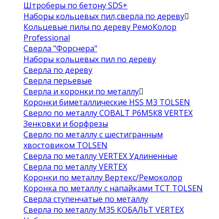
Штроберы по бетону SDS+
Наборы кольцевых пил,сверла по дереву
Кольцевые пилы по дереву РемоКолор
Professional
Сверла "Форснера"
Наборы кольцевых пил по дереву
Сверла по дереву
Сверла перьевые
Сверла и коронки по металлу
Коронки биметаллические HSS M3 TOLSEN
Сверло по металлу COBALT Р6М5К8 VERTEX
Зенковки и борфрезы
Сверло по металлу с шестигранным
хвостовиком TOLSEN
Сверла по металлу VERTEX Удлиненные
Сверла по металлу VERTEX
Коронки по металлу Вертекс/Ремоколор
Коронка по металлу с напайками TCT TOLSEN
Сверла ступенчатые по металлу
Сверла по металлу М35 КОБАЛЬТ VERTEX