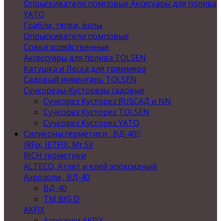
Опрыскиватели помповые Аксесуары для полива
YATO
Грабли, тяпки, вилы
Опрыскиватели помповые
Совки хозяйственные
Аксессуары для полива TOLSEN
Катушка и Леска для триммера
Садовый инвентарь TOLSEN
Сучкорезы-Кусторезы садовые
Сучкорез Кусторез RUSСАД и NN
Сучкорез Кусторез TOLSEN
Сучкорез Кусторез YATO
Силиконы,герметики , ВД-40
IRFix, JETFIX, Mr.Sil
RICH герметики
ALTECO, Атлет и клей эпоксидный
Аэрозоли , ВД-40
ВД-40
TM BIG D
AKFIX
Аэрозоли AKFIX