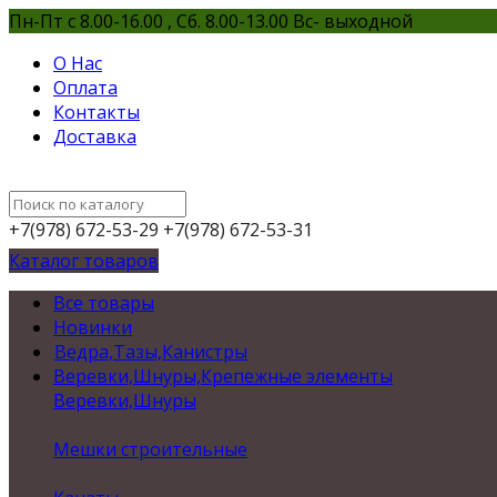
Пн-Пт с 8.00-16.00 , Сб. 8.00-13.00 Вс- выходной
О Нас
Оплата
Контакты
Доставка
+7(978) 672-53-29
+7(978) 672-53-31
Каталог товаров
Все товары
Новинки
Ведра,Тазы,Канистры
Веревки,Шнуры,Крепежные элементы
Веревки,Шнуры
Мешки строительные