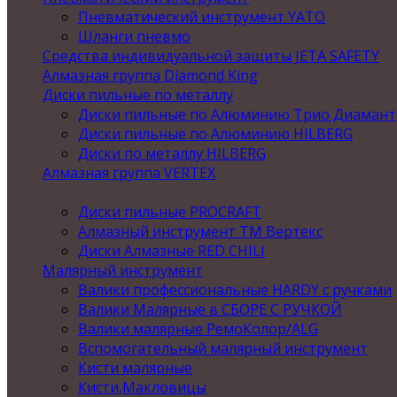
Пневматический инструмент YATO
Шланги пневмо
Средства индивидуальной защиты JETA SAFETY
Алмазная группа Diamond King
Диски пильные по металлу
Диски пильные по Алюминию Трио Диамант
Диски пильные по Алюминию HILBERG
Диски по металлу HILBERG
Алмазная группа VERTEX
Диски пильные PROCRAFT
Алмазный инструмент ТМ Вертекс
Диски Алмазные RED CHILI
Малярный инструмент
Валики профессиональные HARDY с ручками
Валики Малярные в СБОРЕ С РУЧКОЙ
Валики малярные РемоКолор/ALG
Вспомогательный малярный инструмент
Кисти малярные
Кисти,Макловицы