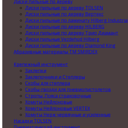
Диски пильные по дереву
Диски пильные по дереву TOLSEN
Диски пильные по дереву Вертекс
Диски пильные по ламинату Hilberg Industria
Диски пильные по дереву HILBERG
Диски пильные по дереву Трио Диамант
Диски пильные Vezdehod Hilberg
Диски пильные по дереву Diamond King
Абразивные материалы ТМ SMIRDEX
Крепежный инструмент
Заклепки
Заклепочники и Степлеры
Скобы для степлера
Скобы-гвозди для пневмопистолетов
Стропы .Пояса страховочные
Хомуты Нейлоновые
Хомуты Нейлоновые VERTEX
Хомуты Нерж червячные и усиленные
Насадки TOLSEN
Пневматический инструмент