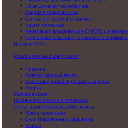
Ножи для электро рубанков
Сверла Универсальные
Сверла по стеклу и керамике
Чашки Алмазные
Черепашки алмазные для СУХОГО шлифован
Черепашки алмазные для мокрого шлифова
Насадки YATO
Измерительный инструмент
Правила
Рулетки,мерные ленты
Угольники,линейки,штангенциркули
Уровни
Маркера Корея
Насадки РемоКолор Professional
Средства индивидуальной защиты
Маски сварочные
Очки Наколенники Наушники
Разное