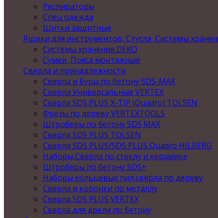
Респираторы
Спец одежда
Щитки защитные
Ящики для инструментов, Стусла ,Системы хране
Системы хранения DEKO
Сумки ,Пояса монтажные
Сверла и принадлежности
Сверла и Буры по бетону SDS-MAX
Сверла Универсальные VERTEX
Сверла SDS PLUS X-TIP (Quadro) TOLSEN
Фрезы по дереву VERTEXTOOLS
Штроберы по бетону SDS MAX
Сверла SDS PLUS TOLSEN
Сверла SDS PLUS/SDS PLUS Quadro HILBERG
Наборы,Сверла по стеклу и керамике
Штроберы по бетону SDS+
Наборы кольцевых пил,сверла по дереву
Сверла и коронки по металлу
Сверла SDS PLUS VERTEX
Сверла для дрели по бетону