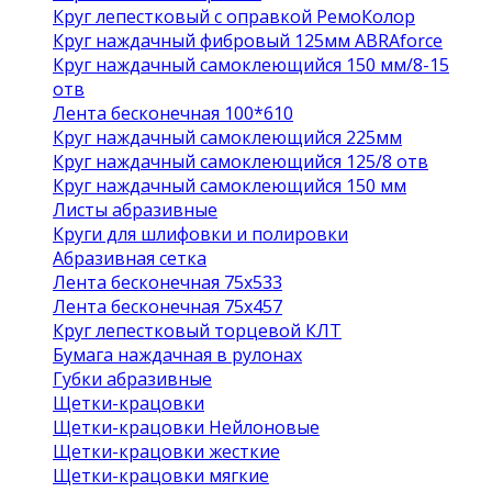
Круг лепестковый с оправкой РемоКолор
Круг наждачный фибровый 125мм ABRAforce
Круг наждачный самоклеющийся 150 мм/8-15
отв
Лента бесконечная 100*610
Круг наждачный самоклеющийся 225мм
Круг наждачный самоклеющийся 125/8 отв
Круг наждачный самоклеющийся 150 мм
Листы абразивные
Круги для шлифовки и полировки
Абразивная сетка
Лента бесконечная 75х533
Лента бесконечная 75х457
Круг лепестковый торцевой КЛТ
Бумага наждачная в рулонах
Губки абразивные
Щетки-крацовки
Щетки-крацовки Нейлоновые
Щетки-крацовки жесткие
Щетки-крацовки мягкие