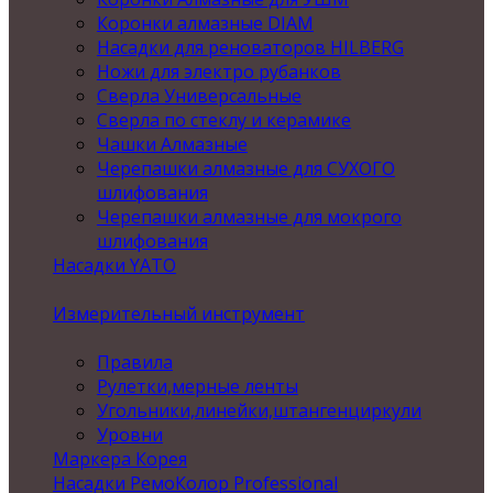
Коронки алмазные DIAM
Насадки для реноваторов HILBERG
Ножи для электро рубанков
Сверла Универсальные
Сверла по стеклу и керамике
Чашки Алмазные
Черепашки алмазные для СУХОГО
шлифования
Черепашки алмазные для мокрого
шлифования
Насадки YATO
Измерительный инструмент
Правила
Рулетки,мерные ленты
Угольники,линейки,штангенциркули
Уровни
Маркера Корея
Насадки РемоКолор Professional