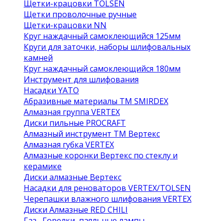
Щетки-крацовки TOLSEN
Щетки проволочные ручные
Щетки-крацовки NN
Круг наждачный самоклеющийся 125мм
Круги для заточки, наборы шлифовальных
камней
Круг наждачный самоклеющийся 180мм
Инструмент для шлифования
Насадки YATO
Абразивные материалы ТМ SMIRDEX
Алмазная группа VERTEX
Диски пильные PROCRAFT
Алмазный инструмент ТМ Вертекс
Алмазная губка VERTEX
Алмазные коронки Вертекс по стеклу и
керамике
Диски алмазные Вертекс
Насадки для реноваторов VERTEX/TOLSEN
Черепашки влажного шлифования VERTEX
Диски Алмазные RED CHILI
Газ , Горелки, паяльные лампы