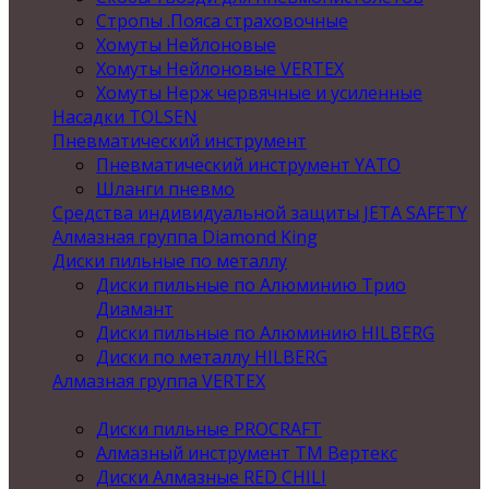
Стропы .Пояса страховочные
Хомуты Нейлоновые
Хомуты Нейлоновые VERTEX
Хомуты Нерж червячные и усиленные
Насадки TOLSEN
Пневматический инструмент
Пневматический инструмент YATO
Шланги пневмо
Средства индивидуальной защиты JETA SAFETY
Алмазная группа Diamond King
Диски пильные по металлу
Диски пильные по Алюминию Трио
Диамант
Диски пильные по Алюминию HILBERG
Диски по металлу HILBERG
Алмазная группа VERTEX
Диски пильные PROCRAFT
Алмазный инструмент ТМ Вертекс
Диски Алмазные RED CHILI