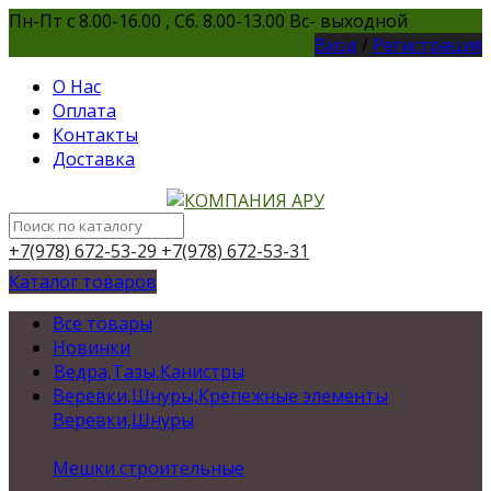
Пн-Пт с 8.00-16.00 , Сб. 8.00-13.00 Вс- выходной
Вход
/
Регистрация
О Нас
Оплата
Контакты
Доставка
+7(978) 672-53-29
+7(978) 672-53-31
Каталог товаров
Все товары
Новинки
Ведра,Тазы,Канистры
Веревки,Шнуры,Крепежные элементы
Веревки,Шнуры
Мешки строительные