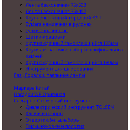
Лента бесконечная 75х533
Лента бесконечная 75х457
Круг лепестковый торцевой КЛТ
Бумага наждачная в рулонах
Губки абразивные
Щетки-крацовки
Круг наждачный самоклеющийся 125мм
Круги для заточки, наборы шлифовальных
камней
Круг наждачный самоклеющийся 180мм
Инструмент для шлифования
Газ , Горелки, паяльные лампы
Маркера Китай
Насадки WP Оригинал
Слесарно-Столярный инструмент
Диэлектрический инструмент TOLSEN
Ключи и наборы
Отвертки,биты,наборы
Пилы,ножовки и полотна