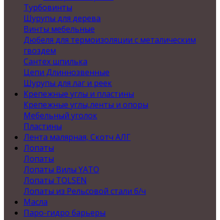
Турбовинты
Шурупы для дерева
Винты мебельные
Дюбеля для термоизоляции с металическим
гвоздем
Сантех шпилька
Цепи Длиннозвенные
Шурупы для лаг и реек
Крепежные углы и пластины
Крепежные углы,ленты и опоры
Мебельный уголок
Пластины
Лента малярная, Скотч АЛГ
Лопаты
Лопаты
Лопаты Вилы YATO
Лопаты TOLSEN
Лопаты из Рельсовой стали б/ч
Масла
Паро-гидро барьеры