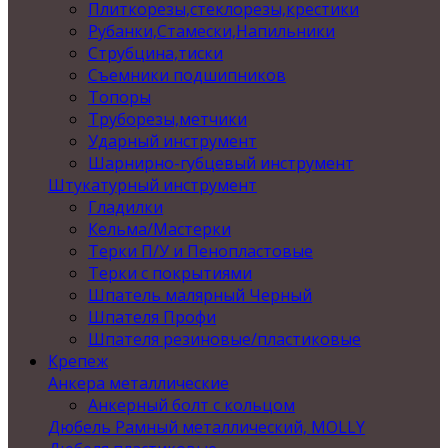
Плиткорезы,стеклорезы,крестики
Рубанки,Стамески,Напильники
Струбцина,тиски
Съемники подшипников
Топоры
Труборезы,метчики
Ударный инструмент
Шарнирно-губцевый инструмент
Штукатурный инструмент
Гладилки
Кельма/Мастерки
Терки П/У и Пенопластовые
Терки с покрытиями
Шпатель малярный Черный
Шпателя Профи
Шпателя резиновые/пластиковые
Крепеж
Анкера металлические
Анкерный болт с кольцом
Дюбель Рамный металлический, MOLLY