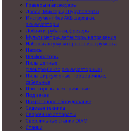
Граверы и аксессуары
Дрели, Миксеры, Шуруповерты
Инструмент без АКБ ,зарядки,
аккумуляторы
Лобзики, рубанки, фрезеры
Мультиметры, детекторы напряжения
Наборы аккумуляторного инструмента
Насосы
Перфораторы
Пилы цепные
(электро,бензо,аккумуляторные)
Пилы циркулярные, торцовочные,
сабельные
Плиткорезы электрические
Под заказ
Покрасочное оборудование
Садовая техника
Сварочные аппараты
Сверлильные станки DIAM
Станки