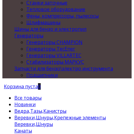
Станки заточные
Тепловое оборудование
Фены, компрессоры, пылесосы
Шлифмашины
Шины для бензо и электропил
Генераторы
Генераторы CHAMPION
Генераторы TecEner
Генераторы VILLARTEC
Стабилизаторы МАРКУС
Запчасти для бензо\электро инструмента
Подшипники
Корзина пуста
0
Все товары
Новинки
Ведра,Тазы,Канистры
Веревки,Шнуры,Крепежные элементы
Веревки,Шнуры
Канаты