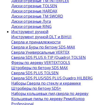
Диски отрезные ТМ INTERFLEX
Диски отрезные TOLSEN
Диски отрезные HARDAX
Диски отрезные ТМ SWORD
Диски отрезные Луга
Диски отрезные RING
Инструмент ручной
Инструмент ручной DLT и BIHUI
Сверла и принадлежности
Сверла и Буры по бетону SDS-MAX
Сверла Универсальные VERTEX
Сверла SDS PLUS X-TIP (Quadro) TOLSEN
Фрезы по дереву VERTEXTOOLS
Штроберы по бетону SDS MAX
Сверла SDS PLUS TOLSEN
Сверла SDS PLUS/SDS PLUS Quadro HILBERG
Наборы,Сверла по стеклу и керамике
Штроберы по бетону SDS+
Наборы кольцевых пил,сверла по дереву
Кольцевые пилы по дереву РемоКолор
Professional