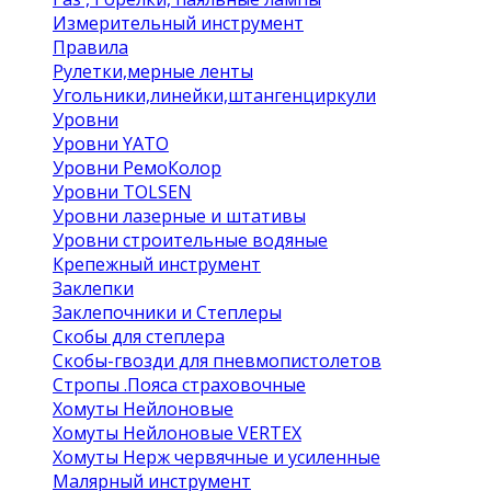
Измерительный инструмент
Правила
Рулетки,мерные ленты
Угольники,линейки,штангенциркули
Уровни
Уровни YATO
Уровни РемоКолор
Уровни TOLSEN
Уровни лазерные и штативы
Уровни строительные водяные
Крепежный инструмент
Заклепки
Заклепочники и Степлеры
Скобы для степлера
Скобы-гвозди для пневмопистолетов
Стропы .Пояса страховочные
Хомуты Нейлоновые
Хомуты Нейлоновые VERTEX
Хомуты Нерж червячные и усиленные
Малярный инструмент