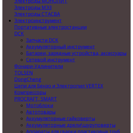
Электроды МОНОЛИТ
Электроды МЭЗ
Электроды СТАСВА
Электроинструмент
Портативные электростанции
DCK
Запчасти DCK
Аккумуляторный инструмент
Батареи, зарядные устройства, аксессуары
Сетевой инструмент
Фонари-Удлинители
TOLSEN
DongCheng
Цепи для Бензо и Электропил VERTEX
Компрессоры
PROCRAFT, SMART
Мотоблоки
Автотовары
Аккумуляторные гайковерты
Аккумуляторные дрели\шуруповерты
Аппараты для сварки пластиковых труб