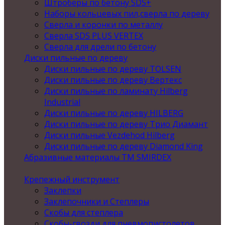
Штроберы по бетону SDS+
Наборы кольцевых пил,сверла по дереву
Сверла и коронки по металлу
Сверла SDS PLUS VERTEX
Сверла для дрели по бетону
Диски пильные по дереву
Диски пильные по дереву TOLSEN
Диски пильные по дереву Вертекс
Диски пильные по ламинату Hilberg
Industrial
Диски пильные по дереву HILBERG
Диски пильные по дереву Трио Диамант
Диски пильные Vezdehod Hilberg
Диски пильные по дереву Diamond King
Абразивные материалы ТМ SMIRDEX
Крепежный инструмент
Заклепки
Заклепочники и Степлеры
Скобы для степлера
Скобы-гвозди для пневмопистолетов