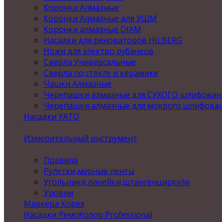
Коронки Алмазные
Коронки Алмазные для УШМ
Коронки алмазные DIAM
Насадки для реноваторов HILBERG
Ножи для электро рубанков
Сверла Универсальные
Сверла по стеклу и керамике
Чашки Алмазные
Черепашки алмазные для СУХОГО шлифован
Черепашки алмазные для мокрого шлифова
Насадки YATO
Измерительный инструмент
Правила
Рулетки,мерные ленты
Угольники,линейки,штангенциркули
Уровни
Маркера Корея
Насадки РемоКолор Professional