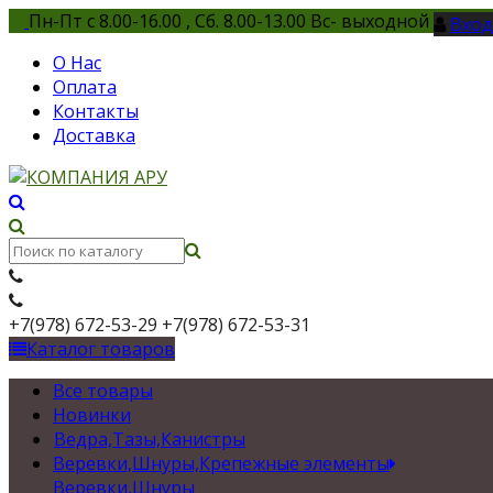
Пн-Пт с 8.00-16.00 , Сб. 8.00-13.00 Вс- выходной
Вход
О Нас
Оплата
Контакты
Доставка
+7(978) 672-53-29
+7(978) 672-53-31
Каталог товаров
Все товары
Новинки
Ведра,Тазы,Канистры
Веревки,Шнуры,Крепежные элементы
Веревки,Шнуры