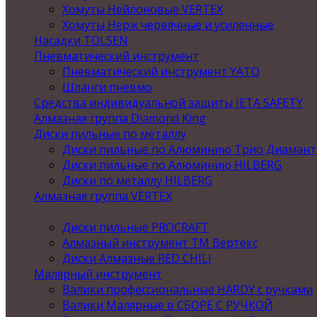
Хомуты Нейлоновые VERTEX
Хомуты Нерж червячные и усиленные
Насадки TOLSEN
Пневматический инструмент
Пневматический инструмент YATO
Шланги пневмо
Средства индивидуальной защиты JETA SAFETY
Алмазная группа Diamond King
Диски пильные по металлу
Диски пильные по Алюминию Трио Диамант
Диски пильные по Алюминию HILBERG
Диски по металлу HILBERG
Алмазная группа VERTEX
Диски пильные PROCRAFT
Алмазный инструмент ТМ Вертекс
Диски Алмазные RED CHILI
Малярный инструмент
Валики профессиональные HARDY с ручками
Валики Малярные в СБОРЕ С РУЧКОЙ