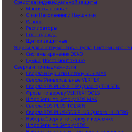
Средства индивидуальной защиты
Маски сварочные
Очки Наколенники Наушники
Разное
Респираторы
Спец одежда
Щитки защитные
Ящики для инструментов, Стусла ,Системы хране
Системы хранения DEKO
Сумки ,Пояса монтажные
Сверла и принадлежности
Сверла и Буры по бетону SDS-MAX
Сверла Универсальные VERTEX
Сверла SDS PLUS X-TIP (Quadro) TOLSEN
Фрезы по дереву VERTEXTOOLS
Штроберы по бетону SDS MAX
Сверла SDS PLUS TOLSEN
Сверла SDS PLUS/SDS PLUS Quadro HILBERG
Наборы,Сверла по стеклу и керамике
Штроберы по бетону SDS+
Наборы кольцевых пил,сверла по дереву