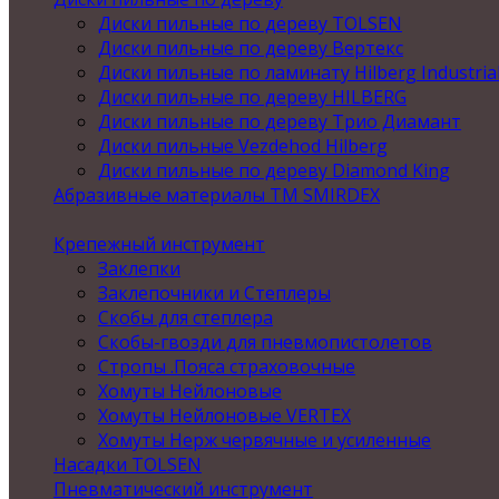
Диски пильные по дереву TOLSEN
Диски пильные по дереву Вертекс
Диски пильные по ламинату Hilberg Industria
Диски пильные по дереву HILBERG
Диски пильные по дереву Трио Диамант
Диски пильные Vezdehod Hilberg
Диски пильные по дереву Diamond King
Абразивные материалы ТМ SMIRDEX
Крепежный инструмент
Заклепки
Заклепочники и Степлеры
Скобы для степлера
Скобы-гвозди для пневмопистолетов
Стропы .Пояса страховочные
Хомуты Нейлоновые
Хомуты Нейлоновые VERTEX
Хомуты Нерж червячные и усиленные
Насадки TOLSEN
Пневматический инструмент