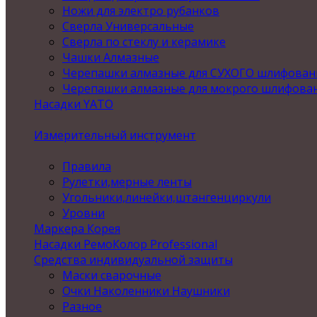
Ножи для электро рубанков
Сверла Универсальные
Сверла по стеклу и керамике
Чашки Алмазные
Черепашки алмазные для СУХОГО шлифован
Черепашки алмазные для мокрого шлифова
Насадки YATO
Измерительный инструмент
Правила
Рулетки,мерные ленты
Угольники,линейки,штангенциркули
Уровни
Маркера Корея
Насадки РемоКолор Professional
Средства индивидуальной защиты
Маски сварочные
Очки Наколенники Наушники
Разное