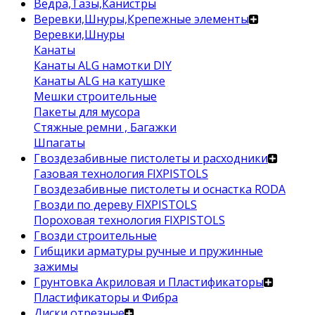
Ведра,Тазы,Канистры
Веревки,Шнуры,Крепежные элементы
Веревки,Шнуры
Канаты
Канаты ALG намотки DIY
Канаты ALG на катушке
Мешки строительные
Пакеты для мусора
Стяжные ремни , Багажки
Шпагаты
Гвоздезабивные пистолеты и расходники
Газовая технология FIXPISTOLS
Гвоздезабивные пистолеты и оснастка RODA
Гвозди по дереву FIXPISTOLS
Пороховая технология FIXPISTOLS
Гвозди строительные
Гибщики арматуры ручные и пружинные
зажимы
Грунтовка Акриловая и Пластификаторы
Пластификаторы и Фибра
Диски отрезные