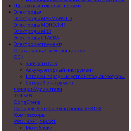
Щетки пластиковые, веники
Электроды
Электроды MAGMAWELD
Электроды МОНОЛИТ
Электроды МЭЗ
Электроды СТАСВА
Электроинструмент
Портативные электростанции
DCK
Запчасти DCK
Аккумуляторный инструмент
Батареи, зарядные устройства, аксессуары
Сетевой инструмент
Фонари-Удлинители
TOLSEN
DongCheng
Цепи для Бензо и Электропил VERTEX
Компрессоры
PROCRAFT, SMART
Мотоблоки