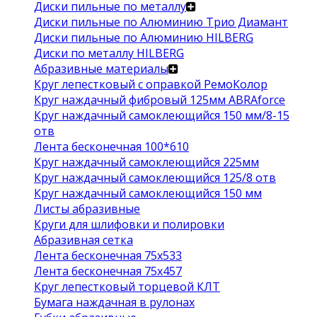
Диски пильные по металлу
Диски пильные по Алюминию Трио Диамант
Диски пильные по Алюминию HILBERG
Диски по металлу HILBERG
Абразивные материалы
Круг лепестковый с оправкой РемоКолор
Круг наждачный фибровый 125мм ABRAforce
Круг наждачный самоклеющийся 150 мм/8-15
отв
Лента бесконечная 100*610
Круг наждачный самоклеющийся 225мм
Круг наждачный самоклеющийся 125/8 отв
Круг наждачный самоклеющийся 150 мм
Листы абразивные
Круги для шлифовки и полировки
Абразивная сетка
Лента бесконечная 75х533
Лента бесконечная 75х457
Круг лепестковый торцевой КЛТ
Бумага наждачная в рулонах