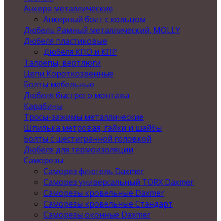
Анкера металлические
Анкерный болт с кольцом
Дюбель Рамный металлический, MOLLY
Дюбеля пластиковые
Дюбеля КПО и КПР
Талрепы, вертлюги
Цепи Короткозвенные
Болты мебельные
Дюбеля быстрого монтажа
Карабины
Тросы-зажимы металлические
Шпилька метровая, гайки и шайбы
Болты с шестигранной головкой
Дюбеля для термоизоляции
Саморезы
Саморез флюгель Daxmer
Саморез универсальный TORX Daxmer
Саморезы кровельные Daxmer
Саморезы кровельные Стандарт
Саморезы оконные Daxmer