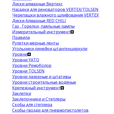
Диски алмазные Вертекс
Насадки для реноваторов VERTEX/TOLSEN
Черепашки влажного шлифования VERTEX
Диски Алмазные RED CHILI
Газ , Горелки, паяльные лампы
Измерительный инструмент
Правила
Рулетки,мерные ленты
Угольники,линейки,штангенциркули
Уровни
Уровни YATO
Уровни РемоКолор
Уровни TOLSEN
Уровни лазерные и штативы
Уровни строительные водяные
Крепежный инструмент
Заклепки
Заклепочники и Степлеры
Скобы для степлера
Скобы-гвозди для пневмопистолетов