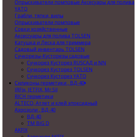
Опрыскиватели помповые Аксесуары для полива
YATO
Грабли, тяпки, вилы
Опрыскиватели помповые
Совки хозяйственные
Аксессуары для полива TOLSEN
Катушка и Леска для триммера
Садовый инвентарь TOLSEN
Сучкорезы-Кусторезы садовые
Сучкорез Кусторез RUSСАД и NN
Сучкорез Кусторез TOLSEN
Сучкорез Кусторез YATO
Силиконы,герметики , ВД-40
IRFix, JETFIX, Mr.Sil
RICH герметики
ALTECO, Атлет и клей эпоксидный
Аэрозоли , ВД-40
ВД-40
TM BIG D
AKFIX
Аэрозоли AKFIX