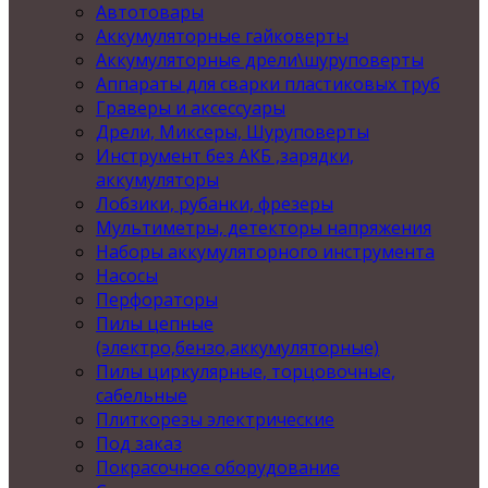
Автотовары
Аккумуляторные гайковерты
Аккумуляторные дрели\шуруповерты
Аппараты для сварки пластиковых труб
Граверы и аксессуары
Дрели, Миксеры, Шуруповерты
Инструмент без АКБ ,зарядки,
аккумуляторы
Лобзики, рубанки, фрезеры
Мультиметры, детекторы напряжения
Наборы аккумуляторного инструмента
Насосы
Перфораторы
Пилы цепные
(электро,бензо,аккумуляторные)
Пилы циркулярные, торцовочные,
сабельные
Плиткорезы электрические
Под заказ
Покрасочное оборудование