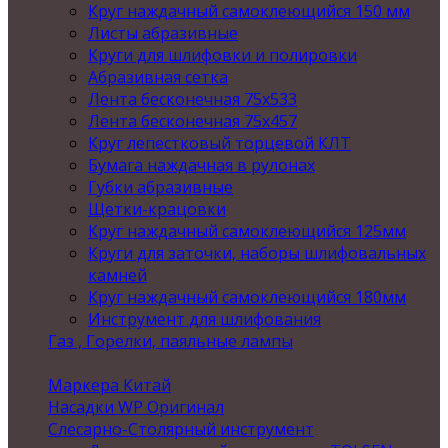
Круг наждачный самоклеющийся 150 мм
Листы абразивные
Круги для шлифовки и полировки
Абразивная сетка
Лента бесконечная 75х533
Лента бесконечная 75х457
Круг лепестковый торцевой КЛТ
Бумага наждачная в рулонах
Губки абразивные
Щетки-крацовки
Круг наждачный самоклеющийся 125мм
Круги для заточки, наборы шлифовальных
камней
Круг наждачный самоклеющийся 180мм
Инструмент для шлифования
Газ , Горелки, паяльные лампы
Маркера Китай
Насадки WP Оригинал
Слесарно-Столярный инструмент