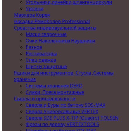
Угольники,линейки,штангенциркули
Уровни
Маркера Корея
Насадки РемоКолор Professional
Средства индивидуальной защиты
Маски сварочные
Очки Наколенники Наушники
Разное
Респираторы
Спец одежда
Щитки защитные
Ящики для инструментов, Стусла ,Системы
хранения
Системы хранения DEKO
Сумки ,Пояса монтажные
Сверла и принадлежности
Сверла и Буры по бетону SDS-MAX
Сверла Универсальные VERTEX
Сверла SDS PLUS X-TIP (Quadro) TOLSEN
Фрезы по дереву VERTEXTOOLS
Штроберы по бетону SDS MAX