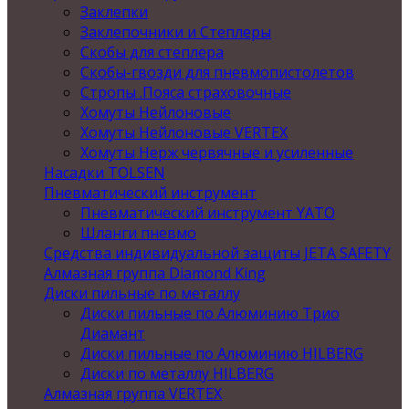
Заклепки
Заклепочники и Степлеры
Скобы для степлера
Скобы-гвозди для пневмопистолетов
Стропы .Пояса страховочные
Хомуты Нейлоновые
Хомуты Нейлоновые VERTEX
Хомуты Нерж червячные и усиленные
Насадки TOLSEN
Пневматический инструмент
Пневматический инструмент YATO
Шланги пневмо
Средства индивидуальной защиты JETA SAFETY
Алмазная группа Diamond King
Диски пильные по металлу
Диски пильные по Алюминию Трио
Диамант
Диски пильные по Алюминию HILBERG
Диски по металлу HILBERG
Алмазная группа VERTEX