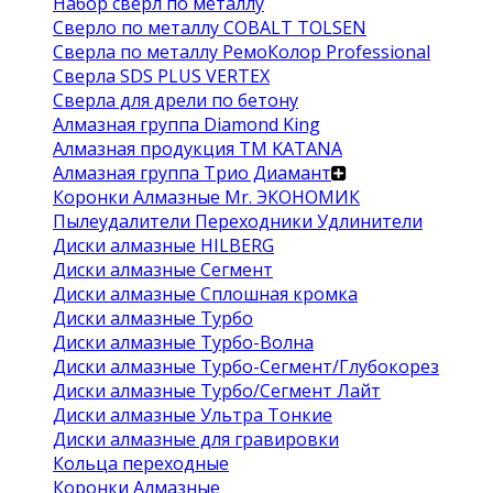
Набор сверл по металлу
Сверло по металлу COBALT TOLSEN
Сверла по металлу РемоКолор Professional
Сверла SDS PLUS VERTEX
Сверла для дрели по бетону
Алмазная группа Diamond King
Алмазная продукция ТМ KATANA
Алмазная группа Трио Диамант
Коронки Алмазные Mr. ЭКОНОМИК
Пылеудалители Переходники Удлинители
Диски алмазные HILBERG
Диски алмазные Сегмент
Диски алмазные Сплошная кромка
Диски алмазные Турбо
Диски алмазные Турбо-Волна
Диски алмазные Турбо-Сегмент/Глубокорез
Диски алмазные Турбо/Сегмент Лайт
Диски алмазные Ультра Тонкие
Диски алмазные для гравировки
Кольца переходные
Коронки Алмазные