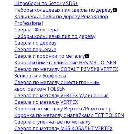
Штроберы по бетону SDS+
Наборы кольцевых пил,сверла по дереву
Кольцевые пилы по дереву РемоКолор
Professional
Сверла "Форснера"
Наборы кольцевых пил по дереву
Сверла по дереву
Сверла перьевые
Сверла и коронки по металлу
Коронки биметаллические HSS M3 TOLSEN
Сверло по металлу COBALT Р6М5К8 VERTEX
Зенковки и борфрезы
Сверло по металлу с шестигранным
хвостовиком TOLSEN
Сверла по металлу VERTEX Удлиненные
Сверла по металлу VERTEX
Коронки по металлу Вертекс/Ремоколор
Коронка по металлу с напайками TCT TOLSEN
Сверла ступенчатые по металлу
Сверла по металлу М35 КОБАЛЬТ VERTEX