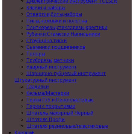
Диэлектрический инструмент TOLSEN
Ключи и наборы
Отвертки,биты,наборы
Пилы,ножовки и полотна
Плиткорезы,стеклорезы,крестики
Рубанки,Стамески,Напильники
Струбцина,тиски
Съемники подшипников
Топоры
Труборезы,метчики
Ударный инструмент
Шарнирно-губцевый инструмент
Штукатурный инструмент
Гладилки
Кельма/Мастерки
Терки П/У и Пенопластовые
Терки с покрытиями
Шпатель малярный Черный
Шпателя Профи
Шпателя резиновые/пластиковые
Крепеж