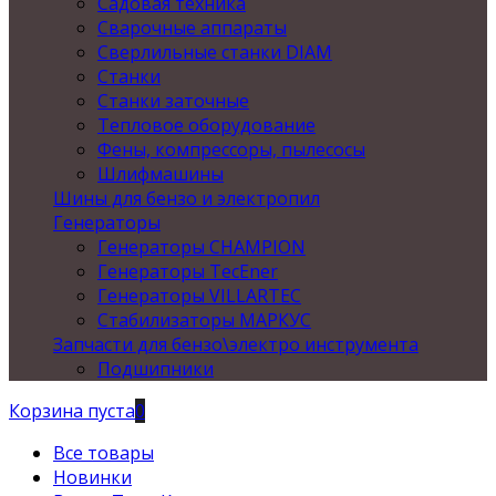
Садовая техника
Сварочные аппараты
Сверлильные станки DIAM
Станки
Станки заточные
Тепловое оборудование
Фены, компрессоры, пылесосы
Шлифмашины
Шины для бензо и электропил
Генераторы
Генераторы CHAMPION
Генераторы TecEner
Генераторы VILLARTEC
Стабилизаторы МАРКУС
Запчасти для бензо\электро инструмента
Подшипники
Корзина пуста
0
Все товары
Новинки