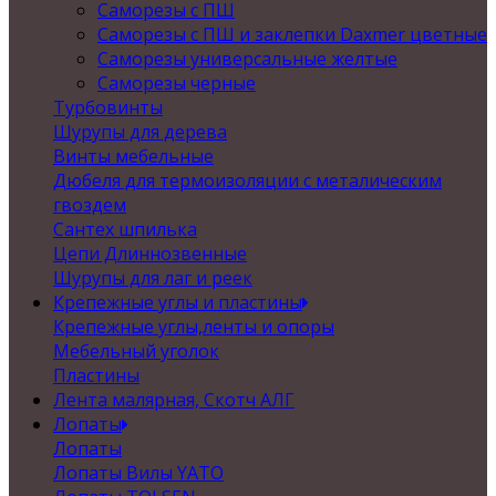
Саморезы с ПШ
Саморезы с ПШ и заклепки Daxmer цветные
Саморезы универсальные желтые
Саморезы черные
Турбовинты
Шурупы для дерева
Винты мебельные
Дюбеля для термоизоляции с металическим
гвоздем
Сантех шпилька
Цепи Длиннозвенные
Шурупы для лаг и реек
Крепежные углы и пластины
Крепежные углы,ленты и опоры
Мебельный уголок
Пластины
Лента малярная, Скотч АЛГ
Лопаты
Лопаты
Лопаты Вилы YATO