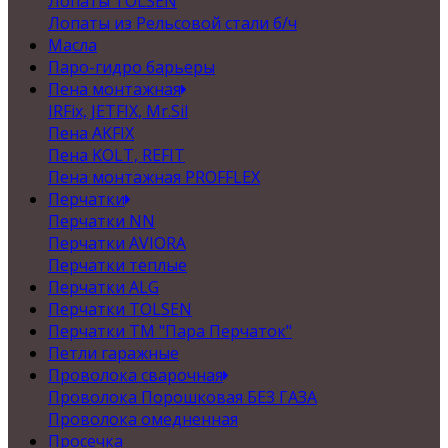
Лопаты TOLSEN
Лопаты из Рельсовой стали б/ч
Масла
Паро-гидро барьеры
Пена монтажная
IRFix, JETFIX, Mr.Sil
Пена AKFIX
Пена KOLT, REFIT
Пена монтажная PROFFLEX
Перчатки
Перчатки NN
Перчатки AVIORA
Перчатки теплые
Перчатки ALG
Перчатки TOLSEN
Перчатки ТМ "Пара Перчаток"
Петли гаражные
Проволока сварочная
Проволока Порошковая БЕЗ ГАЗА
Проволока омедненная
Просечка