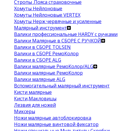
Стропы .Пояса страховочные
Хомуты Нейлоновые
Хомуты Нейлоновые VERTEX
Хомуты Нерж червячные и усиленные
Малярный инструмент
Валики профессиональные HARDY с ручками
Валики Малярные в СБОРЕ С РУЧКОЙ
Валики в СБОРЕ TOLSEN
Валики в СБОРЕ РемоКолор
Валики в СБОРЕ ALG
Валики малярные РемоКолор/ALG
Валики малярные РемоКолор
Валики малярные ALG
Вспомогательный малярный инструмент
Кисти малярные
Кисти,Макловицы
Лезвия для ножей
Миксеры
Ножи малярные автоблокировка
Ножи малярные винтовой фиксатор
Ножи специальные Мультитулы Скребки