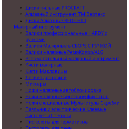
Диски пильные PROCRAFT
Алмазный инструмент ТМ Вертекс
Диски Алмазные RED CHILI
Малярный инструмент
Валики профессиональные HARDY с
ручками
Валики Малярные в СБОРЕ С РУЧКОЙ
Валики малярные РемоКолор/ALG
Вспомогательный малярный инструмент
Кисти малярные
Кисти,Макловицы
Лезвия для ножей
Миксеры
Ножи малярные автоблокировка
Ножи малярные винтовой фиксатор
Ножи специальные Мультитулы Скребки
Паяльники электрические Клеевые
пистолеты Стержни
Пистолеты для герметиков
Пистолеты для пены