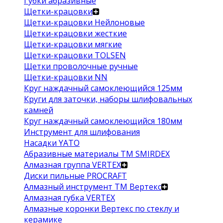
Губки абразивные
Щетки-крацовки
Щетки-крацовки Нейлоновые
Щетки-крацовки жесткие
Щетки-крацовки мягкие
Щетки-крацовки TOLSEN
Щетки проволочные ручные
Щетки-крацовки NN
Круг наждачный самоклеющийся 125мм
Круги для заточки, наборы шлифовальных
камней
Круг наждачный самоклеющийся 180мм
Инструмент для шлифования
Насадки YATO
Абразивные материалы ТМ SMIRDEX
Алмазная группа VERTEX
Диски пильные PROCRAFT
Алмазный инструмент ТМ Вертекс
Алмазная губка VERTEX
Алмазные коронки Вертекс по стеклу и
керамике