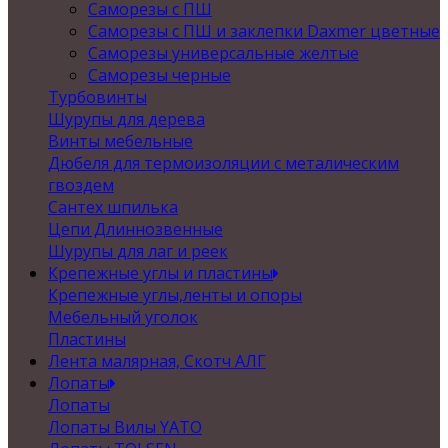
Саморезы с ПШ
Саморезы с ПШ и заклепки Daxmer цветные
Саморезы универсальные желтые
Саморезы черные
Турбовинты
Шурупы для дерева
Винты мебельные
Дюбеля для термоизоляции с металическим
гвоздем
Сантех шпилька
Цепи Длиннозвенные
Шурупы для лаг и реек
Крепежные углы и пластины
Крепежные углы,ленты и опоры
Мебельный уголок
Пластины
Лента малярная, Скотч АЛГ
Лопаты
Лопаты
Лопаты Вилы YATO