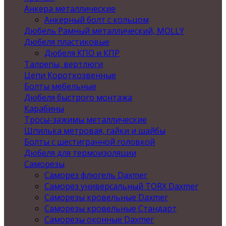
Анкера металлические
Анкерный болт с кольцом
Дюбель Рамный металлический, MOLLY
Дюбеля пластиковые
Дюбеля КПО и КПР
Талрепы, вертлюги
Цепи Короткозвенные
Болты мебельные
Дюбеля быстрого монтажа
Карабины
Тросы-зажимы металлические
Шпилька метровая, гайки и шайбы
Болты с шестигранной головкой
Дюбеля для термоизоляции
Саморезы
Саморез флюгель Daxmer
Саморез универсальный TORX Daxmer
Саморезы кровельные Daxmer
Саморезы кровельные Стандарт
Саморезы оконные Daxmer