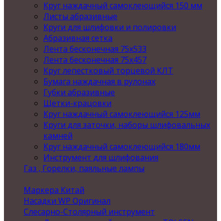
Круг наждачный самоклеющийся 150 мм
Листы абразивные
Круги для шлифовки и полировки
Абразивная сетка
Лента бесконечная 75х533
Лента бесконечная 75х457
Круг лепестковый торцевой КЛТ
Бумага наждачная в рулонах
Губки абразивные
Щетки-крацовки
Круг наждачный самоклеющийся 125мм
Круги для заточки, наборы шлифовальных
камней
Круг наждачный самоклеющийся 180мм
Инструмент для шлифования
Газ , Горелки, паяльные лампы
Маркера Китай
Насадки WP Оригинал
Слесарно-Столярный инструмент