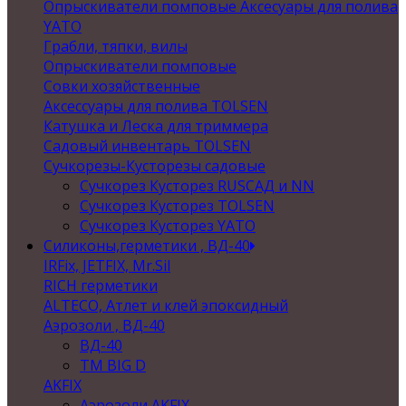
Опрыскиватели помповые Аксесуары для полива
YATO
Грабли, тяпки, вилы
Опрыскиватели помповые
Совки хозяйственные
Аксессуары для полива TOLSEN
Катушка и Леска для триммера
Садовый инвентарь TOLSEN
Сучкорезы-Кусторезы садовые
Сучкорез Кусторез RUSСАД и NN
Сучкорез Кусторез TOLSEN
Сучкорез Кусторез YATO
Силиконы,герметики , ВД-40
IRFix, JETFIX, Mr.Sil
RICH герметики
ALTECO, Атлет и клей эпоксидный
Аэрозоли , ВД-40
ВД-40
TM BIG D
AKFIX
Аэрозоли AKFIX