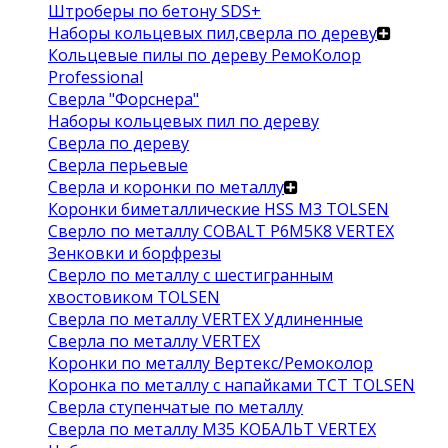
Штроберы по бетону SDS+
Наборы кольцевых пил,сверла по дереву
Кольцевые пилы по дереву РемоКолор
Professional
Сверла "Форснера"
Наборы кольцевых пил по дереву
Сверла по дереву
Сверла перьевые
Сверла и коронки по металлу
Коронки биметаллические HSS M3 TOLSEN
Сверло по металлу COBALT Р6М5К8 VERTEX
Зенковки и борфрезы
Сверло по металлу с шестигранным
хвостовиком TOLSEN
Сверла по металлу VERTEX Удлиненные
Сверла по металлу VERTEX
Коронки по металлу Вертекс/Ремоколор
Коронка по металлу с напайками TCT TOLSEN
Сверла ступенчатые по металлу
Сверла по металлу М35 КОБАЛЬТ VERTEX