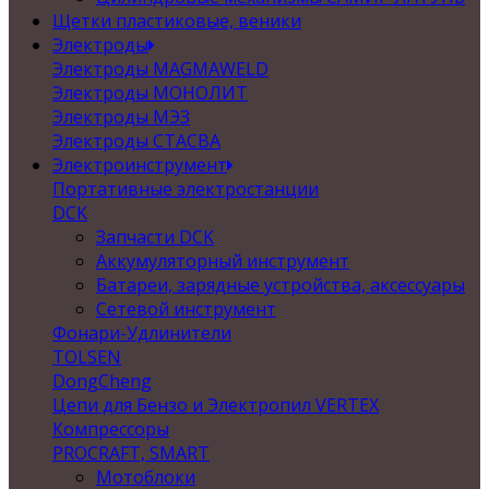
Щетки пластиковые, веники
Электроды
Электроды MAGMAWELD
Электроды МОНОЛИТ
Электроды МЭЗ
Электроды СТАСВА
Электроинструмент
Портативные электростанции
DCK
Запчасти DCK
Аккумуляторный инструмент
Батареи, зарядные устройства, аксессуары
Сетевой инструмент
Фонари-Удлинители
TOLSEN
DongCheng
Цепи для Бензо и Электропил VERTEX
Компрессоры
PROCRAFT, SMART
Мотоблоки