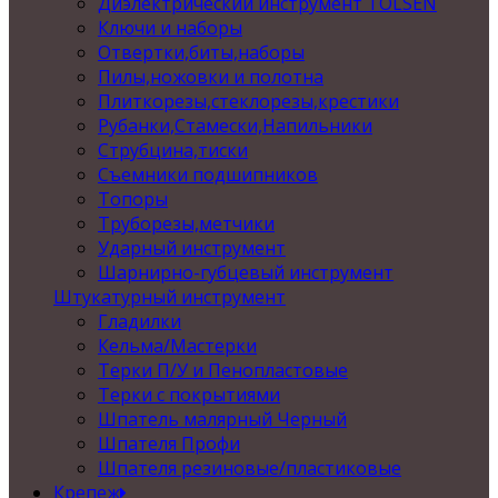
Диэлектрический инструмент TOLSEN
Ключи и наборы
Отвертки,биты,наборы
Пилы,ножовки и полотна
Плиткорезы,стеклорезы,крестики
Рубанки,Стамески,Напильники
Струбцина,тиски
Съемники подшипников
Топоры
Труборезы,метчики
Ударный инструмент
Шарнирно-губцевый инструмент
Штукатурный инструмент
Гладилки
Кельма/Мастерки
Терки П/У и Пенопластовые
Терки с покрытиями
Шпатель малярный Черный
Шпателя Профи
Шпателя резиновые/пластиковые
Крепеж