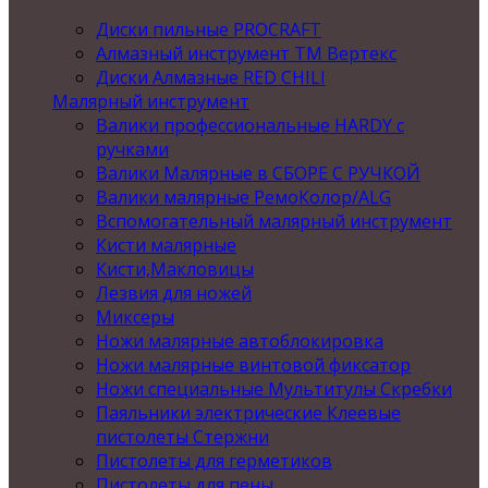
Диски пильные PROCRAFT
Алмазный инструмент ТМ Вертекс
Диски Алмазные RED CHILI
Малярный инструмент
Валики профессиональные HARDY с
ручками
Валики Малярные в СБОРЕ С РУЧКОЙ
Валики малярные РемоКолор/ALG
Вспомогательный малярный инструмент
Кисти малярные
Кисти,Макловицы
Лезвия для ножей
Миксеры
Ножи малярные автоблокировка
Ножи малярные винтовой фиксатор
Ножи специальные Мультитулы Скребки
Паяльники электрические Клеевые
пистолеты Стержни
Пистолеты для герметиков
Пистолеты для пены