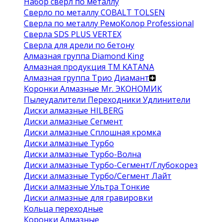
Набор сверл по металлу
Сверло по металлу COBALT TOLSEN
Сверла по металлу РемоКолор Professional
Сверла SDS PLUS VERTEX
Сверла для дрели по бетону
Алмазная группа Diamond King
Алмазная продукция ТМ KATANA
Алмазная группа Трио Диамант
Коронки Алмазные Mr. ЭКОНОМИК
Пылеудалители Переходники Удлинители
Диски алмазные HILBERG
Диски алмазные Сегмент
Диски алмазные Сплошная кромка
Диски алмазные Турбо
Диски алмазные Турбо-Волна
Диски алмазные Турбо-Сегмент/Глубокорез
Диски алмазные Турбо/Сегмент Лайт
Диски алмазные Ультра Тонкие
Диски алмазные для гравировки
Кольца переходные
Коронки Алмазные