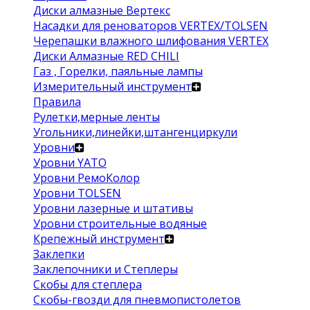
Диски алмазные Вертекс
Насадки для реноваторов VERTEX/TOLSEN
Черепашки влажного шлифования VERTEX
Диски Алмазные RED CHILI
Газ , Горелки, паяльные лампы
Измерительный инструмент
Правила
Рулетки,мерные ленты
Угольники,линейки,штангенциркули
Уровни
Уровни YATO
Уровни РемоКолор
Уровни TOLSEN
Уровни лазерные и штативы
Уровни строительные водяные
Крепежный инструмент
Заклепки
Заклепочники и Степлеры
Скобы для степлера
Скобы-гвозди для пневмопистолетов