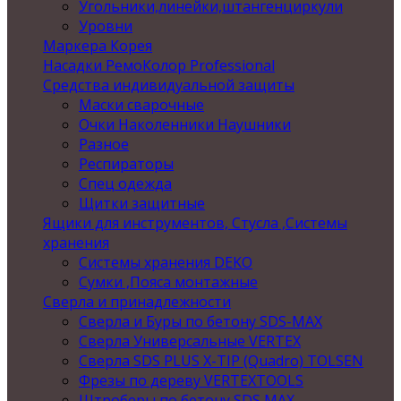
Угольники,линейки,штангенциркули
Уровни
Маркера Корея
Насадки РемоКолор Professional
Средства индивидуальной защиты
Маски сварочные
Очки Наколенники Наушники
Разное
Респираторы
Спец одежда
Щитки защитные
Ящики для инструментов, Стусла ,Системы
хранения
Системы хранения DEKO
Сумки ,Пояса монтажные
Сверла и принадлежности
Сверла и Буры по бетону SDS-MAX
Сверла Универсальные VERTEX
Сверла SDS PLUS X-TIP (Quadro) TOLSEN
Фрезы по дереву VERTEXTOOLS
Штроберы по бетону SDS MAX