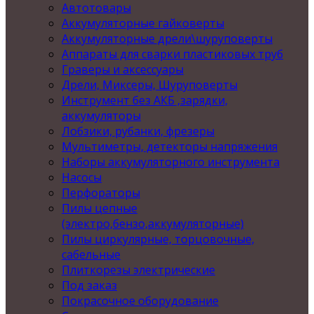
Автотовары
Аккумуляторные гайковерты
Аккумуляторные дрели\шуруповерты
Аппараты для сварки пластиковых труб
Граверы и аксессуары
Дрели, Миксеры, Шуруповерты
Инструмент без АКБ ,зарядки,
аккумуляторы
Лобзики, рубанки, фрезеры
Мультиметры, детекторы напряжения
Наборы аккумуляторного инструмента
Насосы
Перфораторы
Пилы цепные
(электро,бензо,аккумуляторные)
Пилы циркулярные, торцовочные,
сабельные
Плиткорезы электрические
Под заказ
Покрасочное оборудование