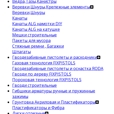
Ведра,Тазы,Канистры
Веревки,Шнуры,Крепежные элементы
Веревки,Шнуры
Канаты
Канаты ALG намотки DIY
Канаты ALG на катушке
Мешки строительные
Пакеты для мусора
Стяжные ремни , Багажки
Шпагаты
Гвоздезабивные пистолеты и расходники
Газовая технология FIXPISTOLS
Гвоздезабивные пистолеты и оснастка RODA
Гвозди по дереву FIXPISTOLS
Пороховая технология FIXPISTOLS
Гвозди строительные
Гибщики арматуры ручные и пружинные
зажимы
Грунтовка Акриловая и Пластификаторы
Пластификаторы и Фибра
Диски отрезные