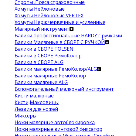
Стропы .Пояса страховочные
Хомуты Нейлоновые
Хомуты Нейлоновые VERTEX
Хомуты Нерж червячные и усиленные
Малярный инструмент
Валики профессиональные HARDY с ручками
Валики Малярные в СБОРЕ С РУЧКОЙ
Валики в СБОРЕ TOLSEN
Валики в СБОРЕ РемоКолор
Валики в СБОРЕ ALG
Валики малярные РемоКолор/ALG
Валики малярные РемоКолор
Валики малярные ALG
Вспомогательный малярный инструмент
Кисти малярные
Кисти,Макловицы
Лезвия для ножей
Миксеры
Ножи малярные автоблокировка
Ножи малярные винтовой фиксатор
Ножи специальные Мультитулы Скребки