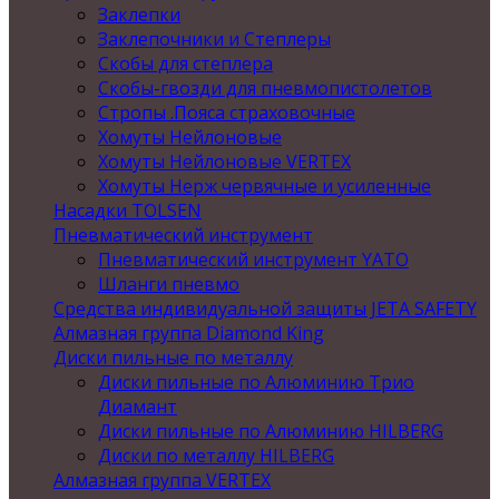
Заклепки
Заклепочники и Степлеры
Скобы для степлера
Скобы-гвозди для пневмопистолетов
Стропы .Пояса страховочные
Хомуты Нейлоновые
Хомуты Нейлоновые VERTEX
Хомуты Нерж червячные и усиленные
Насадки TOLSEN
Пневматический инструмент
Пневматический инструмент YATO
Шланги пневмо
Средства индивидуальной защиты JETA SAFETY
Алмазная группа Diamond King
Диски пильные по металлу
Диски пильные по Алюминию Трио
Диамант
Диски пильные по Алюминию HILBERG
Диски по металлу HILBERG
Алмазная группа VERTEX