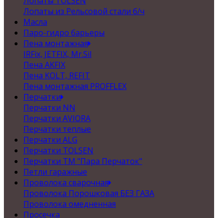
Лопаты TOLSEN
Лопаты из Рельсовой стали б/ч
Масла
Паро-гидро барьеры
Пена монтажная
IRFix, JETFIX, Mr.Sil
Пена AKFIX
Пена KOLT, REFIT
Пена монтажная PROFFLEX
Перчатки
Перчатки NN
Перчатки AVIORA
Перчатки теплые
Перчатки ALG
Перчатки TOLSEN
Перчатки ТМ "Пара Перчаток"
Петли гаражные
Проволока сварочная
Проволока Порошковая БЕЗ ГАЗА
Проволока омедненная
Просечка