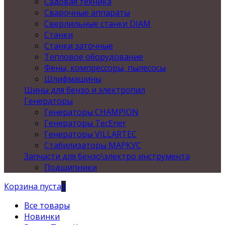
Садовая техника
Сварочные аппараты
Сверлильные станки DIAM
Станки
Станки заточные
Тепловое оборудование
Фены, компрессоры, пылесосы
Шлифмашины
Шины для бензо и электропил
Генераторы
Генераторы CHAMPION
Генераторы TecEner
Генераторы VILLARTEC
Стабилизаторы МАРКУС
Запчасти для бензо\электро инструмента
Подшипники
Корзина пуста
0
Все товары
Новинки