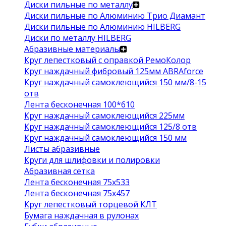
Диски пильные по металлу
Диски пильные по Алюминию Трио Диамант
Диски пильные по Алюминию HILBERG
Диски по металлу HILBERG
Абразивные материалы
Круг лепестковый с оправкой РемоКолор
Круг наждачный фибровый 125мм ABRAforce
Круг наждачный самоклеющийся 150 мм/8-15
отв
Лента бесконечная 100*610
Круг наждачный самоклеющийся 225мм
Круг наждачный самоклеющийся 125/8 отв
Круг наждачный самоклеющийся 150 мм
Листы абразивные
Круги для шлифовки и полировки
Абразивная сетка
Лента бесконечная 75х533
Лента бесконечная 75х457
Круг лепестковый торцевой КЛТ
Бумага наждачная в рулонах