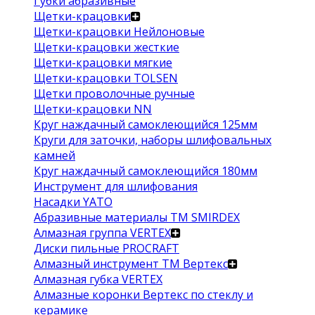
Губки абразивные
Щетки-крацовки
Щетки-крацовки Нейлоновые
Щетки-крацовки жесткие
Щетки-крацовки мягкие
Щетки-крацовки TOLSEN
Щетки проволочные ручные
Щетки-крацовки NN
Круг наждачный самоклеющийся 125мм
Круги для заточки, наборы шлифовальных
камней
Круг наждачный самоклеющийся 180мм
Инструмент для шлифования
Насадки YATO
Абразивные материалы ТМ SMIRDEX
Алмазная группа VERTEX
Диски пильные PROCRAFT
Алмазный инструмент ТМ Вертекс
Алмазная губка VERTEX
Алмазные коронки Вертекс по стеклу и
керамике