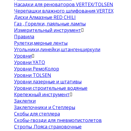
Насадки для реноваторов VERTEX/TOLSEN
Черепашки влажного шлифования VERTEX
Диски Алмазные RED CHILI
Газ , Горелки, паяльные лампы
Измерительный инструмент
Правила
Рулетки,мерные ленты
Угольники,линейки,штангенциркули
Уровни
Уровни YATO
Уровни РемоКолор
Уровни TOLSEN
Уровни лазерные и штативы
Уровни строительные водяные
Крепежный инструмент
Заклепки
Заклепочники и Степлеры
Скобы для степлера
Скобы-гвозди для пневмопистолетов
Стропы .Пояса страховочные