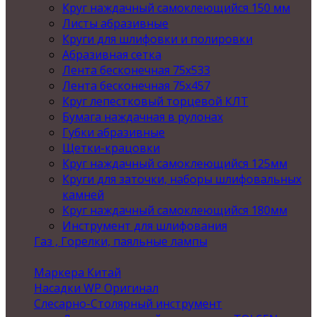
Круг наждачный самоклеющийся 150 мм
Листы абразивные
Круги для шлифовки и полировки
Абразивная сетка
Лента бесконечная 75х533
Лента бесконечная 75х457
Круг лепестковый торцевой КЛТ
Бумага наждачная в рулонах
Губки абразивные
Щетки-крацовки
Круг наждачный самоклеющийся 125мм
Круги для заточки, наборы шлифовальных
камней
Круг наждачный самоклеющийся 180мм
Инструмент для шлифования
Газ , Горелки, паяльные лампы
Маркера Китай
Насадки WP Оригинал
Слесарно-Столярный инструмент