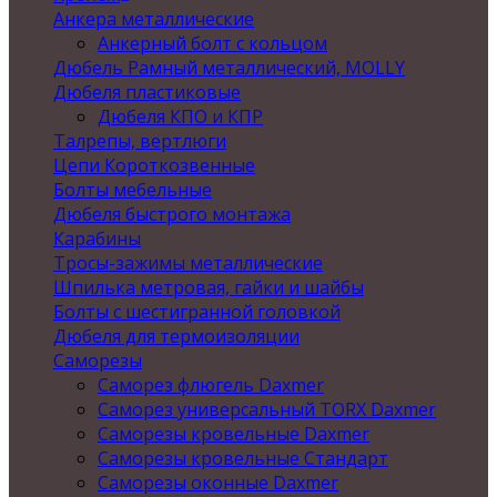
Анкера металлические
Анкерный болт с кольцом
Дюбель Рамный металлический, MOLLY
Дюбеля пластиковые
Дюбеля КПО и КПР
Талрепы, вертлюги
Цепи Короткозвенные
Болты мебельные
Дюбеля быстрого монтажа
Карабины
Тросы-зажимы металлические
Шпилька метровая, гайки и шайбы
Болты с шестигранной головкой
Дюбеля для термоизоляции
Саморезы
Саморез флюгель Daxmer
Саморез универсальный TORX Daxmer
Саморезы кровельные Daxmer
Саморезы кровельные Стандарт
Саморезы оконные Daxmer