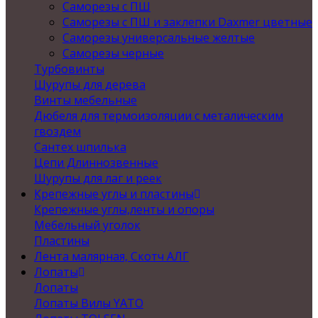
Саморезы с ПШ
Саморезы с ПШ и заклепки Daxmer цветные
Саморезы универсальные желтые
Саморезы черные
Турбовинты
Шурупы для дерева
Винты мебельные
Дюбеля для термоизоляции с металическим
гвоздем
Сантех шпилька
Цепи Длиннозвенные
Шурупы для лаг и реек
Крепежные углы и пластины
Крепежные углы,ленты и опоры
Мебельный уголок
Пластины
Лента малярная, Скотч АЛГ
Лопаты
Лопаты
Лопаты Вилы YATO