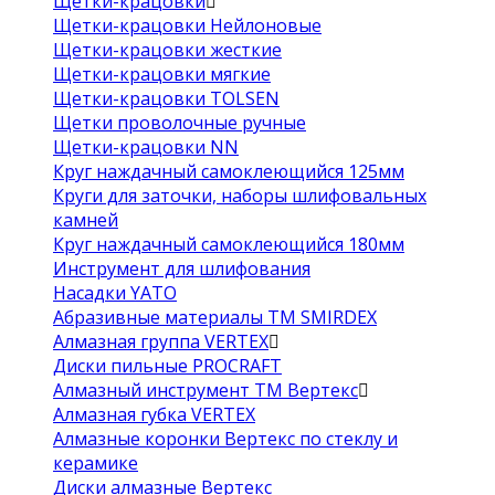
Щетки-крацовки
Щетки-крацовки Нейлоновые
Щетки-крацовки жесткие
Щетки-крацовки мягкие
Щетки-крацовки TOLSEN
Щетки проволочные ручные
Щетки-крацовки NN
Круг наждачный самоклеющийся 125мм
Круги для заточки, наборы шлифовальных
камней
Круг наждачный самоклеющийся 180мм
Инструмент для шлифования
Насадки YATO
Абразивные материалы ТМ SMIRDEX
Алмазная группа VERTEX
Диски пильные PROCRAFT
Алмазный инструмент ТМ Вертекс
Алмазная губка VERTEX
Алмазные коронки Вертекс по стеклу и
керамике
Диски алмазные Вертекс