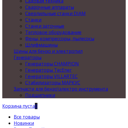
Садовая техника
Сварочные аппараты
Сверлильные станки DIAM
Станки
Станки заточные
Тепловое оборудование
Фены, компрессоры, пылесосы
Шлифмашины
Шины для бензо и электропил
Генераторы
Генераторы CHAMPION
Генераторы TecEner
Генераторы VILLARTEC
Стабилизаторы МАРКУС
Запчасти для бензо\электро инструмента
Подшипники
Корзина пуста
0
Все товары
Новинки