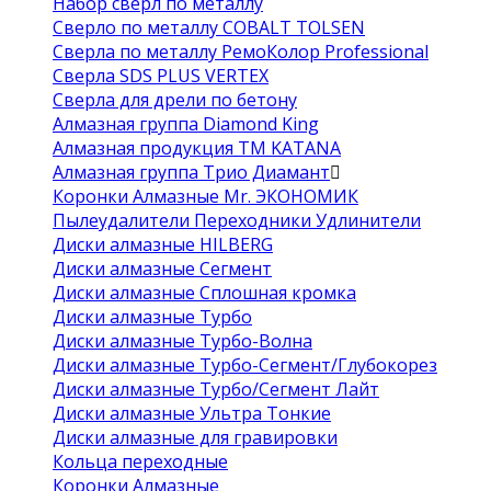
Набор сверл по металлу
Сверло по металлу COBALT TOLSEN
Сверла по металлу РемоКолор Professional
Сверла SDS PLUS VERTEX
Сверла для дрели по бетону
Алмазная группа Diamond King
Алмазная продукция ТМ KATANA
Алмазная группа Трио Диамант
Коронки Алмазные Mr. ЭКОНОМИК
Пылеудалители Переходники Удлинители
Диски алмазные HILBERG
Диски алмазные Сегмент
Диски алмазные Сплошная кромка
Диски алмазные Турбо
Диски алмазные Турбо-Волна
Диски алмазные Турбо-Сегмент/Глубокорез
Диски алмазные Турбо/Сегмент Лайт
Диски алмазные Ультра Тонкие
Диски алмазные для гравировки
Кольца переходные
Коронки Алмазные