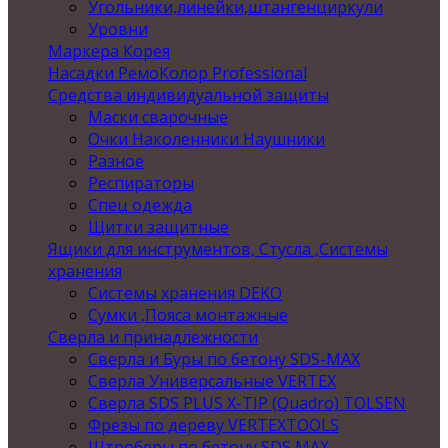
Угольники,линейки,штангенциркули
Уровни
Маркера Корея
Насадки РемоКолор Professional
Средства индивидуальной защиты
Маски сварочные
Очки Наколенники Наушники
Разное
Респираторы
Спец одежда
Щитки защитные
Ящики для инструментов, Стусла ,Системы
хранения
Системы хранения DEKO
Сумки ,Пояса монтажные
Сверла и принадлежности
Сверла и Буры по бетону SDS-MAX
Сверла Универсальные VERTEX
Сверла SDS PLUS X-TIP (Quadro) TOLSEN
Фрезы по дереву VERTEXTOOLS
Штроберы по бетону SDS MAX