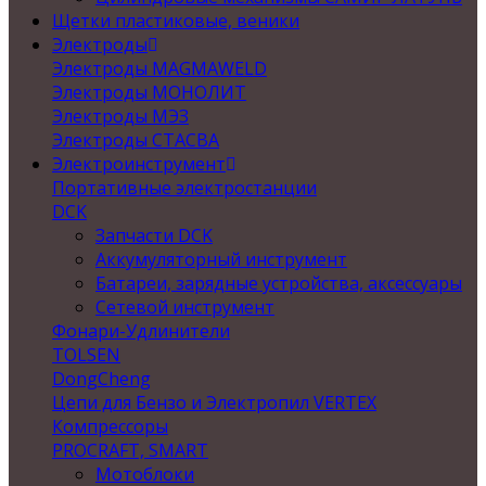
Щетки пластиковые, веники
Электроды
Электроды MAGMAWELD
Электроды МОНОЛИТ
Электроды МЭЗ
Электроды СТАСВА
Электроинструмент
Портативные электростанции
DCK
Запчасти DCK
Аккумуляторный инструмент
Батареи, зарядные устройства, аксессуары
Сетевой инструмент
Фонари-Удлинители
TOLSEN
DongCheng
Цепи для Бензо и Электропил VERTEX
Компрессоры
PROCRAFT, SMART
Мотоблоки