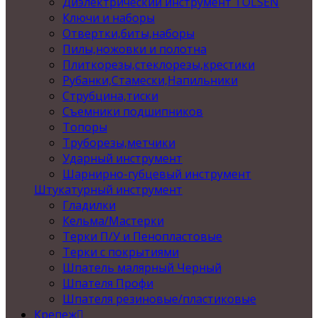
Диэлектрический инструмент TOLSEN
Ключи и наборы
Отвертки,биты,наборы
Пилы,ножовки и полотна
Плиткорезы,стеклорезы,крестики
Рубанки,Стамески,Напильники
Струбцина,тиски
Съемники подшипников
Топоры
Труборезы,метчики
Ударный инструмент
Шарнирно-губцевый инструмент
Штукатурный инструмент
Гладилки
Кельма/Мастерки
Терки П/У и Пенопластовые
Терки с покрытиями
Шпатель малярный Черный
Шпателя Профи
Шпателя резиновые/пластиковые
Крепеж