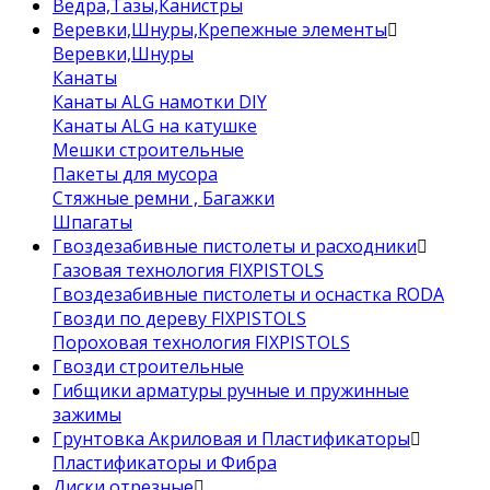
Ведра,Тазы,Канистры
Веревки,Шнуры,Крепежные элементы
Веревки,Шнуры
Канаты
Канаты ALG намотки DIY
Канаты ALG на катушке
Мешки строительные
Пакеты для мусора
Стяжные ремни , Багажки
Шпагаты
Гвоздезабивные пистолеты и расходники
Газовая технология FIXPISTOLS
Гвоздезабивные пистолеты и оснастка RODA
Гвозди по дереву FIXPISTOLS
Пороховая технология FIXPISTOLS
Гвозди строительные
Гибщики арматуры ручные и пружинные
зажимы
Грунтовка Акриловая и Пластификаторы
Пластификаторы и Фибра
Диски отрезные