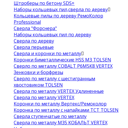
Штроберы по бетону SDS+
Наборы кольцевых пил,сверла по дереву
Кольцевые пилы по дереву РемоКолор
Professional
Сверла "Форснера"
Наборы кольцевых пил по дереву
Сверла по дереву
Сверла перьевые
Сверла и коронки по металлу
Коронки биметаллические HSS M3 TOLSEN
Сверло по металлу COBALT Р6М5К8 VERTEX
Зенковки и борфрезы
Сверло по металлу с шестигранным
хвостовиком TOLSEN
Сверла по металлу VERTEX Удлиненные
Сверла по металлу VERTEX
Коронки по металлу Вертекс/Ремоколор
Коронка по металлу с напайками TCT TOLSEN
Сверла ступенчатые по металлу
Сверла по металлу М35 КОБАЛЬТ VERTEX