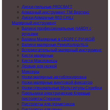
Диски пильные PROCRAFT
Алмазный инструмент ТМ Вертекс
Диски Алмазные RED CHILI
Малярный инструмент
Валики профессиональные HARDY с
ручками
Валики Малярные в СБОРЕ С РУЧКОЙ
Валики малярные РемоКолор/ALG
Вспомогательный малярный инструмент
Кисти малярные
Кисти,Макловицы
Лезвия для ножей
Миксеры
Ножи малярные автоблокировка
Ножи малярные винтовой фиксатор
Ножи специальные Мультитулы Скребки
Паяльники электрические Клеевые
пистолеты Стержни
Пистолеты для герметиков
Пистолеты для пены