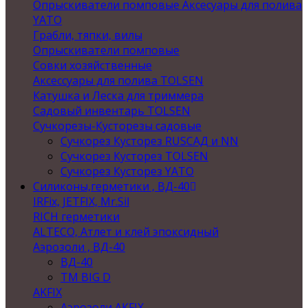
Опрыскиватели помповые Аксесуары для полива
YATO
Грабли, тяпки, вилы
Опрыскиватели помповые
Совки хозяйственные
Аксессуары для полива TOLSEN
Катушка и Леска для триммера
Садовый инвентарь TOLSEN
Сучкорезы-Кусторезы садовые
Сучкорез Кусторез RUSСАД и NN
Сучкорез Кусторез TOLSEN
Сучкорез Кусторез YATO
Силиконы,герметики , ВД-40
IRFix, JETFIX, Mr.Sil
RICH герметики
ALTECO, Атлет и клей эпоксидный
Аэрозоли , ВД-40
ВД-40
TM BIG D
AKFIX
Аэрозоли AKFIX