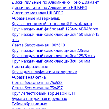
Диски пильные по Алюминию Трио Диамант
Диски пильные по Алюминию HILBERG
Диски по металлу HILBERG
Абразивные материалы
Круг лепестковый с оправкой РемоКолор
Круг наждачный фибровый 125мм ABRAforce
Круг наждачный самоклеющийся 150 мм/8-15
отв
Лента бесконечная 100*610
Круг наждачный самоклеющийся 225мм
Круг наждачный самоклеющийся 125/8 отв
Круг наждачный самоклеющийся 150 мм
Листы абразивные
Круги для шлифовки и полировки
Абразивная сетка
Лента бесконечная 75х533
Лента бесконечная 75х457
Круг лепестковый торцевой КЛТ
Бумага наждачная в рулонах
Губки абразивные