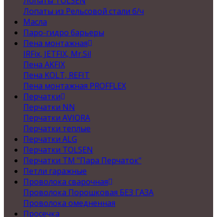
Лопаты TOLSEN
Лопаты из Рельсовой стали б/ч
Масла
Паро-гидро барьеры
Пена монтажная
IRFix, JETFIX, Mr.Sil
Пена AKFIX
Пена KOLT, REFIT
Пена монтажная PROFFLEX
Перчатки
Перчатки NN
Перчатки AVIORA
Перчатки теплые
Перчатки ALG
Перчатки TOLSEN
Перчатки ТМ "Пара Перчаток"
Петли гаражные
Проволока сварочная
Проволока Порошковая БЕЗ ГАЗА
Проволока омедненная
Просечка