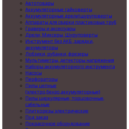
Автотовары
Аккумуляторные гайковерты
Аккумуляторные дрели\шуруповерты
Аппараты для сварки пластиковых труб
Граверы и аксессуары
Дрели, Миксеры, Шуруповерты
Инструмент без АКБ ,зарядки,
аккумуляторы
Лобзики, рубанки, фрезеры
Мультиметры, детекторы напряжения
Наборы аккумуляторного инструмента
Насосы
Перфораторы
Пилы цепные
(электро,бензо,аккумуляторные)
Пилы циркулярные, торцовочные,
сабельные
Плиткорезы электрические
Под заказ
Покрасочное оборудование