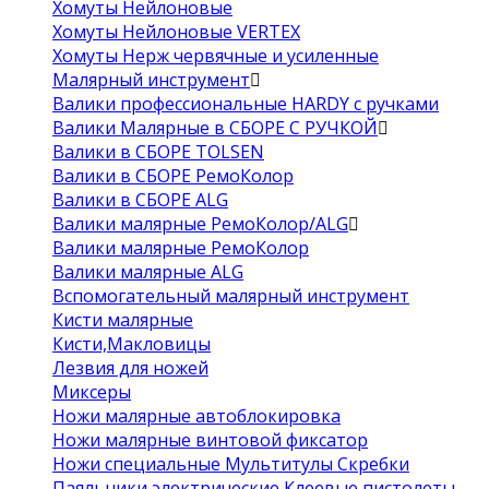
Хомуты Нейлоновые
Хомуты Нейлоновые VERTEX
Хомуты Нерж червячные и усиленные
Малярный инструмент
Валики профессиональные HARDY с ручками
Валики Малярные в СБОРЕ С РУЧКОЙ
Валики в СБОРЕ TOLSEN
Валики в СБОРЕ РемоКолор
Валики в СБОРЕ ALG
Валики малярные РемоКолор/ALG
Валики малярные РемоКолор
Валики малярные ALG
Вспомогательный малярный инструмент
Кисти малярные
Кисти,Макловицы
Лезвия для ножей
Миксеры
Ножи малярные автоблокировка
Ножи малярные винтовой фиксатор
Ножи специальные Мультитулы Скребки
Паяльники электрические Клеевые пистолеты