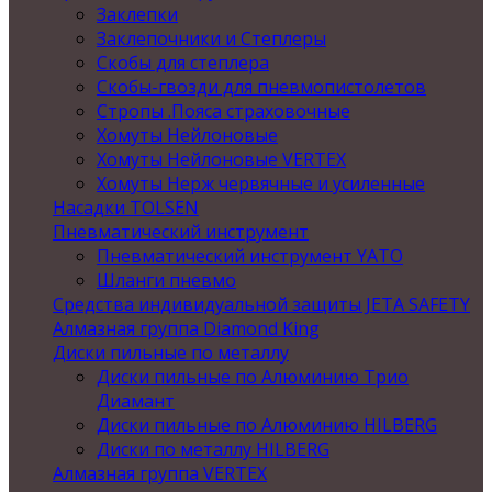
Заклепки
Заклепочники и Степлеры
Скобы для степлера
Скобы-гвозди для пневмопистолетов
Стропы .Пояса страховочные
Хомуты Нейлоновые
Хомуты Нейлоновые VERTEX
Хомуты Нерж червячные и усиленные
Насадки TOLSEN
Пневматический инструмент
Пневматический инструмент YATO
Шланги пневмо
Средства индивидуальной защиты JETA SAFETY
Алмазная группа Diamond King
Диски пильные по металлу
Диски пильные по Алюминию Трио
Диамант
Диски пильные по Алюминию HILBERG
Диски по металлу HILBERG
Алмазная группа VERTEX