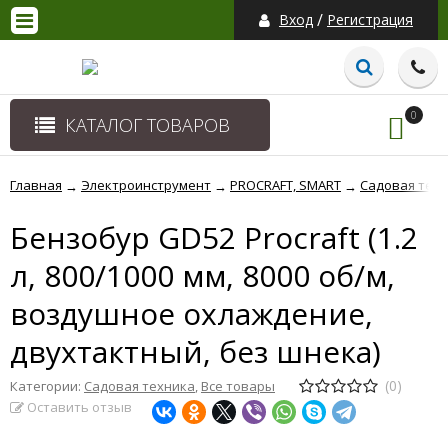
/
Вход
Регистрация
0
КАТАЛОГ ТОВАРОВ
Главная
Электроинструмент
PROCRAFT, SMART
Садовая тех
→
→
→
Бензобур GD52 Procraft (1.2
л, 800/1000 мм, 8000 об/м,
воздушное охлаждение,
двухтактный, без шнека)
(0)
Категории:
Садовая техника
,
Все товары
Оставить отзыв