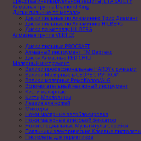
Средства индивидуальной защиты JETA SAFETY
Алмазная группа Diamond King
Диски пильные по металлу
Диски пильные по Алюминию Трио Диамант
Диски пильные по Алюминию HILBERG
Диски по металлу HILBERG
Алмазная группа VERTEX
Диски пильные PROCRAFT
Алмазный инструмент ТМ Вертекс
Диски Алмазные RED CHILI
Малярный инструмент
Валики профессиональные HARDY с ручками
Валики Малярные в СБОРЕ С РУЧКОЙ
Валики малярные РемоКолор/ALG
Вспомогательный малярный инструмент
Кисти малярные
Кисти,Макловицы
Лезвия для ножей
Миксеры
Ножи малярные автоблокировка
Ножи малярные винтовой фиксатор
Ножи специальные Мультитулы Скребки
Паяльники электрические Клеевые пистолет
Пистолеты для герметиков