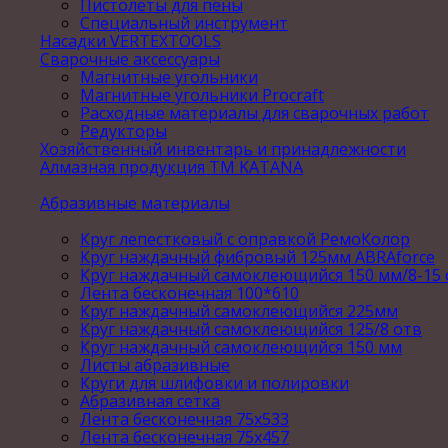
Пистолеты для пены
Специальный инструмент
Насадки VERTEXTOOLS
Сварочные аксессуары
Магнитные угольники
Магнитные угольники Procraft
Расходные материалы для сварочных работ
Редукторы
Хозяйственный инвентарь и принадлежности
Алмазная продукция ТМ KATANA
Абразивные материалы
Круг лепестковый с оправкой РемоКолор
Круг наждачный фибровый 125мм ABRAforce
Круг наждачный самоклеющийся 150 мм/8-15 
Лента бесконечная 100*610
Круг наждачный самоклеющийся 225мм
Круг наждачный самоклеющийся 125/8 отв
Круг наждачный самоклеющийся 150 мм
Листы абразивные
Круги для шлифовки и полировки
Абразивная сетка
Лента бесконечная 75х533
Лента бесконечная 75х457