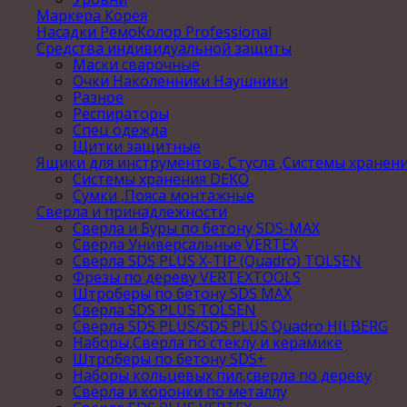
Маркера Корея
Насадки РемоКолор Professional
Средства индивидуальной защиты
Маски сварочные
Очки Наколенники Наушники
Разное
Респираторы
Спец одежда
Щитки защитные
Ящики для инструментов, Стусла ,Системы хранен
Системы хранения DEKO
Сумки ,Пояса монтажные
Сверла и принадлежности
Сверла и Буры по бетону SDS-MAX
Сверла Универсальные VERTEX
Сверла SDS PLUS X-TIP (Quadro) TOLSEN
Фрезы по дереву VERTEXTOOLS
Штроберы по бетону SDS MAX
Сверла SDS PLUS TOLSEN
Сверла SDS PLUS/SDS PLUS Quadro HILBERG
Наборы,Сверла по стеклу и керамике
Штроберы по бетону SDS+
Наборы кольцевых пил,сверла по дереву
Сверла и коронки по металлу