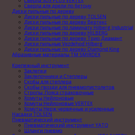
Сверла SDS PLUS VERTEX
Сверла для дрели по бетону
Диски пильные по дереву
Диски пильные по дереву TOLSEN
Диски пильные по дереву Вертекс
Диски пильные по ламинату Hilberg Industrial
Диски пильные по дереву HILBERG
Диски пильные по дереву Трио Диамант
Диски пильные Vezdehod Hilberg
Диски пильные по дереву Diamond King
Абразивные материалы ТМ SMIRDEX
Крепежный инструмент
Заклепки
Заклепочники и Степлеры
Скобы для степлера
Скобы-гвозди для пневмопистолетов
Стропы .Пояса страховочные
Хомуты Нейлоновые
Хомуты Нейлоновые VERTEX
Хомуты Нерж червячные и усиленные
Насадки TOLSEN
Пневматический инструмент
Пневматический инструмент YATO
Шланги пневмо