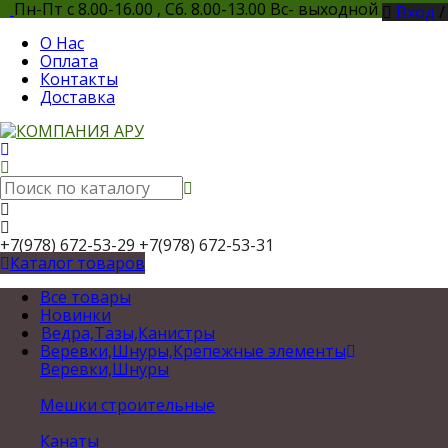
Пн-Пт с 8.00-16.00 , Сб. 8.00-13.00 Вс- выходной
Вход
О Нас
Оплата
Контакты
Доставка
+7(978) 672-53-29
+7(978) 672-53-31
Каталог товаров
Все товары
Новинки
Ведра,Тазы,Канистры
Веревки,Шнуры,Крепежные элементы
Веревки,Шнуры
Мешки строительные
Канаты