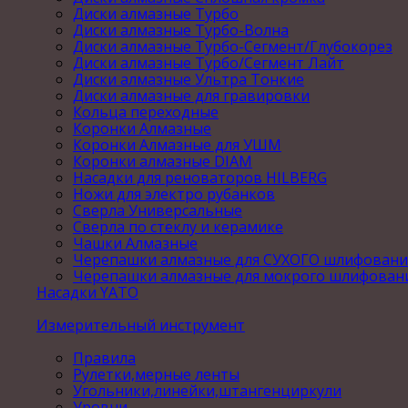
Диски алмазные Турбо
Диски алмазные Турбо-Волна
Диски алмазные Турбо-Сегмент/Глубокорез
Диски алмазные Турбо/Сегмент Лайт
Диски алмазные Ультра Тонкие
Диски алмазные для гравировки
Кольца переходные
Коронки Алмазные
Коронки Алмазные для УШМ
Коронки алмазные DIAM
Насадки для реноваторов HILBERG
Ножи для электро рубанков
Сверла Универсальные
Сверла по стеклу и керамике
Чашки Алмазные
Черепашки алмазные для СУХОГО шлифовани
Черепашки алмазные для мокрого шлифован
Насадки YATO
Измерительный инструмент
Правила
Рулетки,мерные ленты
Угольники,линейки,штангенциркули
Уровни