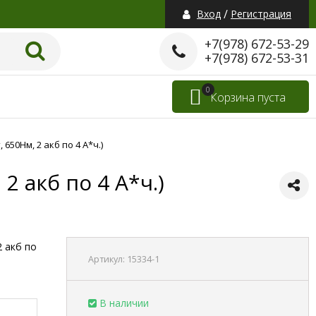
/
Вход
Регистрация
+7(978) 672-53-29
+7(978) 672-53-31
0
Корзина пуста
650Нм, 2 акб по 4 А*ч.)
2 акб по 4 А*ч.)
2 акб по
Артикул:
15334-1
В наличии