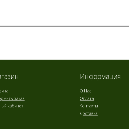
газин
Информация
зина
О Нас
рмить заказ
Оплата
ный кабинет
Контакты
Доставка