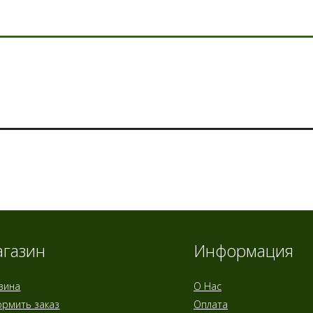
газин
Информация
зина
О Нас
рмить заказ
Оплата