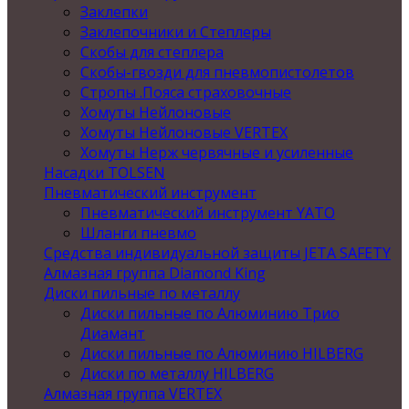
Заклепки
Заклепочники и Степлеры
Скобы для степлера
Скобы-гвозди для пневмопистолетов
Стропы .Пояса страховочные
Хомуты Нейлоновые
Хомуты Нейлоновые VERTEX
Хомуты Нерж червячные и усиленные
Насадки TOLSEN
Пневматический инструмент
Пневматический инструмент YATO
Шланги пневмо
Средства индивидуальной защиты JETA SAFETY
Алмазная группа Diamond King
Диски пильные по металлу
Диски пильные по Алюминию Трио
Диамант
Диски пильные по Алюминию HILBERG
Диски по металлу HILBERG
Алмазная группа VERTEX