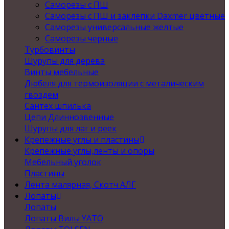
Саморезы с ПШ
Саморезы с ПШ и заклепки Daxmer цветные
Саморезы универсальные желтые
Саморезы черные
Турбовинты
Шурупы для дерева
Винты мебельные
Дюбеля для термоизоляции с металическим
гвоздем
Сантех шпилька
Цепи Длиннозвенные
Шурупы для лаг и реек
Крепежные углы и пластины
Крепежные углы,ленты и опоры
Мебельный уголок
Пластины
Лента малярная, Скотч АЛГ
Лопаты
Лопаты
Лопаты Вилы YATO