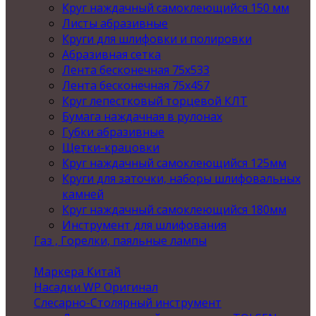
Круг наждачный самоклеющийся 150 мм
Листы абразивные
Круги для шлифовки и полировки
Абразивная сетка
Лента бесконечная 75х533
Лента бесконечная 75х457
Круг лепестковый торцевой КЛТ
Бумага наждачная в рулонах
Губки абразивные
Щетки-крацовки
Круг наждачный самоклеющийся 125мм
Круги для заточки, наборы шлифовальных
камней
Круг наждачный самоклеющийся 180мм
Инструмент для шлифования
Газ , Горелки, паяльные лампы
Маркера Китай
Насадки WP Оригинал
Слесарно-Столярный инструмент