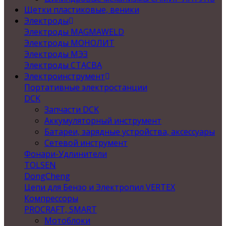
Щетки пластиковые, веники
Электроды
Электроды MAGMAWELD
Электроды МОНОЛИТ
Электроды МЭЗ
Электроды СТАСВА
Электроинструмент
Портативные электростанции
DCK
Запчасти DCK
Аккумуляторный инструмент
Батареи, зарядные устройства, аксессуары
Сетевой инструмент
Фонари-Удлинители
TOLSEN
DongCheng
Цепи для Бензо и Электропил VERTEX
Компрессоры
PROCRAFT, SMART
Мотоблоки