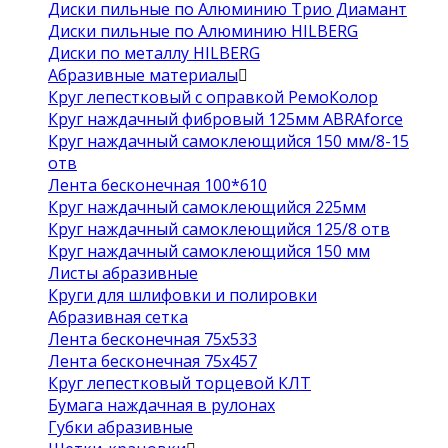
Диски пильные по Алюминию Трио Диамант
Диски пильные по Алюминию HILBERG
Диски по металлу HILBERG
Абразивные материалы
Круг лепестковый с оправкой РемоКолор
Круг наждачный фибровый 125мм ABRAforce
Круг наждачный самоклеющийся 150 мм/8-15
отв
Лента бесконечная 100*610
Круг наждачный самоклеющийся 225мм
Круг наждачный самоклеющийся 125/8 отв
Круг наждачный самоклеющийся 150 мм
Листы абразивные
Круги для шлифовки и полировки
Абразивная сетка
Лента бесконечная 75х533
Лента бесконечная 75х457
Круг лепестковый торцевой КЛТ
Бумага наждачная в рулонах
Губки абразивные