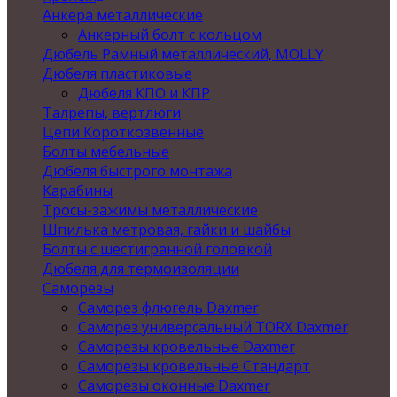
Анкера металлические
Анкерный болт с кольцом
Дюбель Рамный металлический, MOLLY
Дюбеля пластиковые
Дюбеля КПО и КПР
Талрепы, вертлюги
Цепи Короткозвенные
Болты мебельные
Дюбеля быстрого монтажа
Карабины
Тросы-зажимы металлические
Шпилька метровая, гайки и шайбы
Болты с шестигранной головкой
Дюбеля для термоизоляции
Саморезы
Саморез флюгель Daxmer
Саморез универсальный TORX Daxmer
Саморезы кровельные Daxmer
Саморезы кровельные Стандарт
Саморезы оконные Daxmer