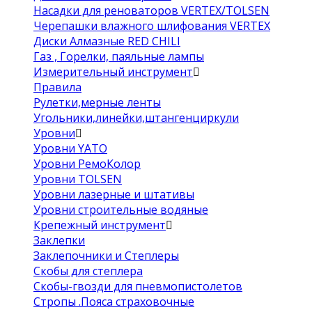
Насадки для реноваторов VERTEX/TOLSEN
Черепашки влажного шлифования VERTEX
Диски Алмазные RED CHILI
Газ , Горелки, паяльные лампы
Измерительный инструмент
Правила
Рулетки,мерные ленты
Угольники,линейки,штангенциркули
Уровни
Уровни YATO
Уровни РемоКолор
Уровни TOLSEN
Уровни лазерные и штативы
Уровни строительные водяные
Крепежный инструмент
Заклепки
Заклепочники и Степлеры
Скобы для степлера
Скобы-гвозди для пневмопистолетов
Стропы .Пояса страховочные