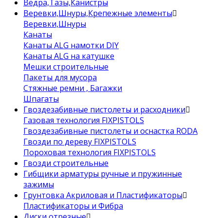
Ведра,Тазы,Канистры
Веревки,Шнуры,Крепежные элементы
Веревки,Шнуры
Канаты
Канаты ALG намотки DIY
Канаты ALG на катушке
Мешки строительные
Пакеты для мусора
Стяжные ремни , Багажки
Шпагаты
Гвоздезабивные пистолеты и расходники
Газовая технология FIXPISTOLS
Гвоздезабивные пистолеты и оснастка RODA
Гвозди по дереву FIXPISTOLS
Пороховая технология FIXPISTOLS
Гвозди строительные
Гибщики арматуры ручные и пружинные
зажимы
Грунтовка Акриловая и Пластификаторы
Пластификаторы и Фибра
Диски отрезные