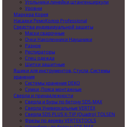
Угольники,линейки,штангенциркули
Уровни
Маркера Корея
Насадки РемоКолор Professional
Средства индивидуальной защиты
Маски сварочные
Очки Наколенники Наушники
Разное
Респираторы
Спец одежда
Щитки защитные
Ящики для инструментов, Стусла ,Системы
хранения
Системы хранения DEKO
Сумки ,Пояса монтажные
Сверла и принадлежности
Сверла и Буры по бетону SDS-MAX
Сверла Универсальные VERTEX
Сверла SDS PLUS X-TIP (Quadro) TOLSEN
Фрезы по дереву VERTEXTOOLS
Штроберы по бетону SDS MAX