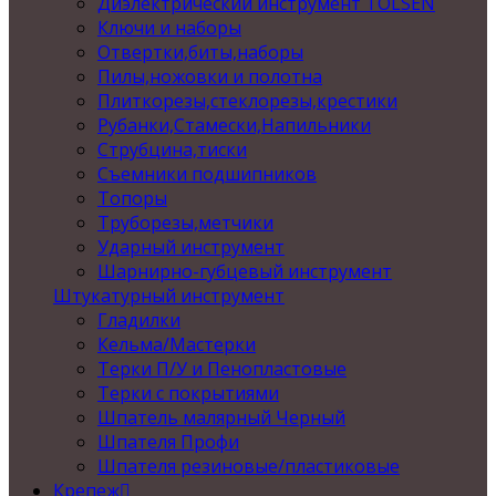
Диэлектрический инструмент TOLSEN
Ключи и наборы
Отвертки,биты,наборы
Пилы,ножовки и полотна
Плиткорезы,стеклорезы,крестики
Рубанки,Стамески,Напильники
Струбцина,тиски
Съемники подшипников
Топоры
Труборезы,метчики
Ударный инструмент
Шарнирно-губцевый инструмент
Штукатурный инструмент
Гладилки
Кельма/Мастерки
Терки П/У и Пенопластовые
Терки с покрытиями
Шпатель малярный Черный
Шпателя Профи
Шпателя резиновые/пластиковые
Крепеж