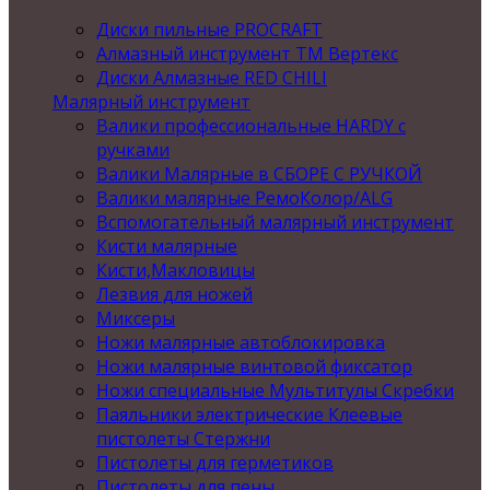
Диски пильные PROCRAFT
Алмазный инструмент ТМ Вертекс
Диски Алмазные RED CHILI
Малярный инструмент
Валики профессиональные HARDY с
ручками
Валики Малярные в СБОРЕ С РУЧКОЙ
Валики малярные РемоКолор/ALG
Вспомогательный малярный инструмент
Кисти малярные
Кисти,Макловицы
Лезвия для ножей
Миксеры
Ножи малярные автоблокировка
Ножи малярные винтовой фиксатор
Ножи специальные Мультитулы Скребки
Паяльники электрические Клеевые
пистолеты Стержни
Пистолеты для герметиков
Пистолеты для пены