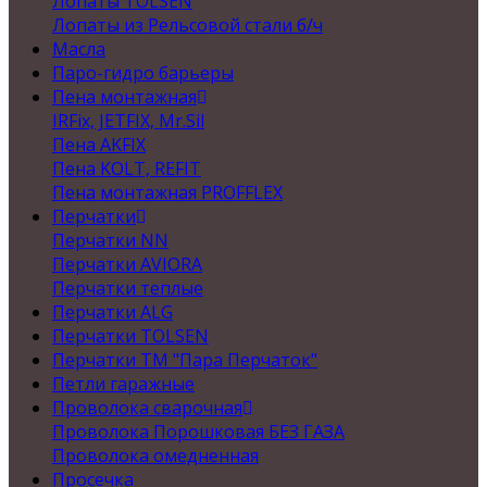
Лопаты TOLSEN
Лопаты из Рельсовой стали б/ч
Масла
Паро-гидро барьеры
Пена монтажная
IRFix, JETFIX, Mr.Sil
Пена AKFIX
Пена KOLT, REFIT
Пена монтажная PROFFLEX
Перчатки
Перчатки NN
Перчатки AVIORA
Перчатки теплые
Перчатки ALG
Перчатки TOLSEN
Перчатки ТМ "Пара Перчаток"
Петли гаражные
Проволока сварочная
Проволока Порошковая БЕЗ ГАЗА
Проволока омедненная
Просечка