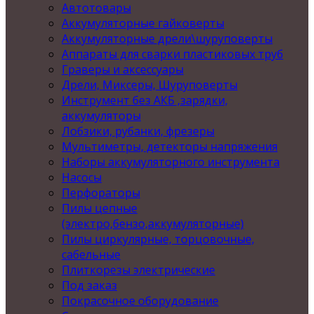
Автотовары
Аккумуляторные гайковерты
Аккумуляторные дрели\шуруповерты
Аппараты для сварки пластиковых труб
Граверы и аксессуары
Дрели, Миксеры, Шуруповерты
Инструмент без АКБ ,зарядки,
аккумуляторы
Лобзики, рубанки, фрезеры
Мультиметры, детекторы напряжения
Наборы аккумуляторного инструмента
Насосы
Перфораторы
Пилы цепные
(электро,бензо,аккумуляторные)
Пилы циркулярные, торцовочные,
сабельные
Плиткорезы электрические
Под заказ
Покрасочное оборудование