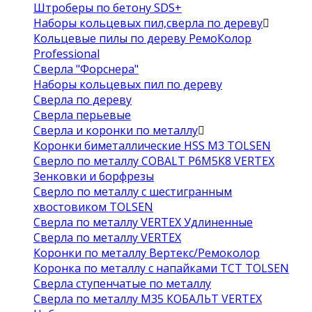
Штроберы по бетону SDS+
Наборы кольцевых пил,сверла по дереву
Кольцевые пилы по дереву РемоКолор
Professional
Сверла "Форснера"
Наборы кольцевых пил по дереву
Сверла по дереву
Сверла перьевые
Сверла и коронки по металлу
Коронки биметаллические HSS M3 TOLSEN
Сверло по металлу COBALT Р6М5К8 VERTEX
Зенковки и борфрезы
Сверло по металлу с шестигранным
хвостовиком TOLSEN
Сверла по металлу VERTEX Удлиненные
Сверла по металлу VERTEX
Коронки по металлу Вертекс/Ремоколор
Коронка по металлу с напайками TCT TOLSEN
Сверла ступенчатые по металлу
Сверла по металлу М35 КОБАЛЬТ VERTEX