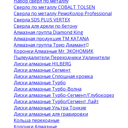
Набор сверл по металлу
Сверло по металлу COBALT TOLSEN
Сверла по металлу РемоКолор Professional
Сверла SDS PLUS VERTEX
Сверла для дрели по бетону
Алмазная группа Diamond King
Алмазная продукция ТМ KATANA
Алмазная группа Трио Диамант
Коронки Алмазные Mr. ЭКОНОМИК
Пылеудалители Переходники Удлинители
Диски алмазные HILBERG
Диски алмазные Сегмент
Диски алмазные Сплошная кромка
Диски алмазные Турбо
Диски алмазные Турбо-Волна
Диски алмазные Турбо-Сегмент/Глубокорез
Диски алмазные Турбо/Сегмент Лайт
Диски алмазные Ультра Тонкие
Диски алмазные для гравировки
Кольца переходные
Коронки Алмазные