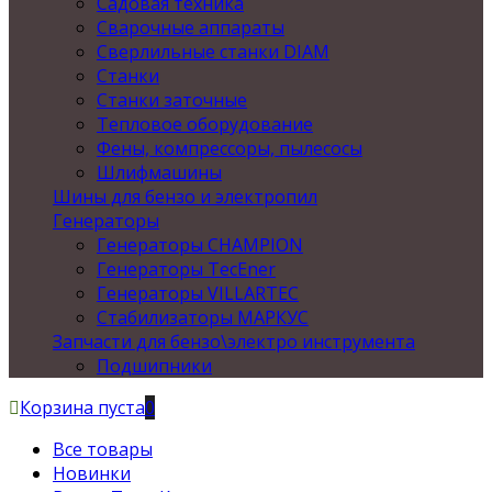
Садовая техника
Сварочные аппараты
Сверлильные станки DIAM
Станки
Станки заточные
Тепловое оборудование
Фены, компрессоры, пылесосы
Шлифмашины
Шины для бензо и электропил
Генераторы
Генераторы CHAMPION
Генераторы TecEner
Генераторы VILLARTEC
Стабилизаторы МАРКУС
Запчасти для бензо\электро инструмента
Подшипники
Корзина пуста
0
Все товары
Новинки