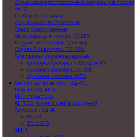
Опрыскиватели помповые Аксесуары для полива
YATO
Грабли, тяпки, вилы
Опрыскиватели помповые
Совки хозяйственные
Аксессуары для полива TOLSEN
Катушка и Леска для триммера
Садовый инвентарь TOLSEN
Сучкорезы-Кусторезы садовые
Сучкорез Кусторез RUSСАД и NN
Сучкорез Кусторез TOLSEN
Сучкорез Кусторез YATO
Силиконы,герметики , ВД-40
IRFix, JETFIX, Mr.Sil
RICH герметики
ALTECO, Атлет и клей эпоксидный
Аэрозоли , ВД-40
ВД-40
TM BIG D
AKFIX
Аэрозоли AKFIX