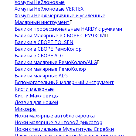
Хомуты Нейлоновые
Хомуты Нейлоновые VERTEX
Хомуты Нерж червячные и усиленные
Малярный инструмент
Валики профессиональные HARDY с ручками
Валики Малярные в СБОРЕ С РУЧКОЙ
Валики в СБОРЕ TOLSEN
Валики в СБОРЕ РемоКолор
Валики в СБОРЕ ALG
Валики малярные РемоКолор/ALG
Валики малярные РемоКолор
Валики малярные ALG
Вспомогательный малярный инструмент
Кисти малярные
Кисти,Макловицы
Лезвия для ножей
Миксеры
Ножи малярные автоблокировка
Ножи малярные винтовой фиксатор
Ножи специальные Мультитулы Скребки
Паяльники электрические Клеевые пистолеты