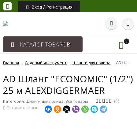
/
Вход
Регистрация
0
КАТАЛОГ ТОВАРОВ
Главная
Садовый инструмент
Шланги для полива
AD Шланг 
→
→
→
AD Шланг "ECONOMIC" (1/2")
25 м ALEXDIGGERMAER
(0)
Категории:
Шланги для полива
,
Все товары
Оставить отзыв