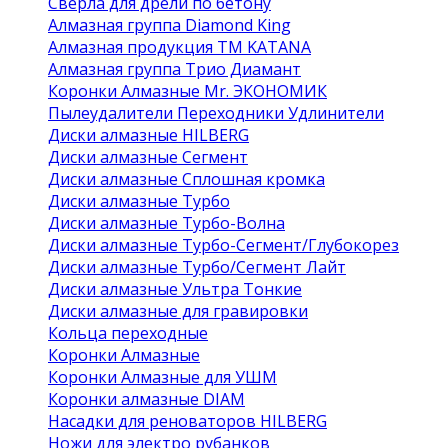
Сверла для дрели по бетону
Алмазная группа Diamond King
Алмазная продукция ТМ KATANA
Алмазная группа Трио Диамант
Коронки Алмазные Mr. ЭКОНОМИК
Пылеудалители Переходники Удлинители
Диски алмазные HILBERG
Диски алмазные Сегмент
Диски алмазные Сплошная кромка
Диски алмазные Турбо
Диски алмазные Турбо-Волна
Диски алмазные Турбо-Сегмент/Глубокорез
Диски алмазные Турбо/Сегмент Лайт
Диски алмазные Ультра Тонкие
Диски алмазные для гравировки
Кольца переходные
Коронки Алмазные
Коронки Алмазные для УШМ
Коронки алмазные DIAM
Насадки для реноваторов HILBERG
Ножи для электро рубанков