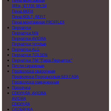
Пена монтажная
IRFix, JETFIX, Mr.Sil
Пена AKFIX
Пена KOLT, REFIT
Пена монтажная PROFFLEX
Перчатки
Перчатки NN
Перчатки AVIORA
Перчатки теплые
Перчатки ALG
Перчатки TOLSEN
Перчатки ТМ "Пара Перчаток"
Петли гаражные
Проволока сварочная
Проволока Порошковая БЕЗ ГАЗА
Проволока омедненная
Просечка
СЕКУНДА, AVIORA
AVIORA
СЕКУНДА
СКОБЯНКА