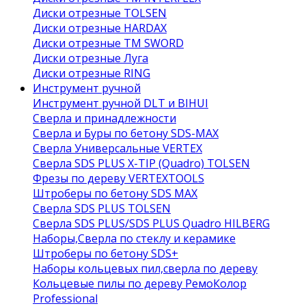
Диски отрезные TOLSEN
Диски отрезные HARDAX
Диски отрезные ТМ SWORD
Диски отрезные Луга
Диски отрезные RING
Инструмент ручной
Инструмент ручной DLT и BIHUI
Сверла и принадлежности
Сверла и Буры по бетону SDS-MAX
Сверла Универсальные VERTEX
Сверла SDS PLUS X-TIP (Quadro) TOLSEN
Фрезы по дереву VERTEXTOOLS
Штроберы по бетону SDS MAX
Сверла SDS PLUS TOLSEN
Сверла SDS PLUS/SDS PLUS Quadro HILBERG
Наборы,Сверла по стеклу и керамике
Штроберы по бетону SDS+
Наборы кольцевых пил,сверла по дереву
Кольцевые пилы по дереву РемоКолор
Professional