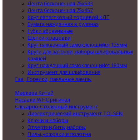
Лента бесконечная 75х533
Лента бесконечная 75х457
Круг лепестковый торцевой КЛТ
Бумага наждачная в рулонах
Губки абразивные
Щетки-крацовки
Круг наждачный самоклеющийся 125мм
Круги для заточки, наборы шлифовальных
камней
Круг наждачный самоклеющийся 180мм
Инструмент для шлифования
Газ , Горелки, паяльные лампы
Маркера Китай
Насадки WP Оригинал
Слесарно-Столярный инструмент
Диэлектрический инструмент TOLSEN
Ключи и наборы
Отвертки,биты,наборы
Пилы,ножовки и полотна