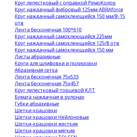
Круг лепестковый с оправкой РемоКолор
Круг наждачный фибровый 125мм ABRAforce
Круг наждачный самоклеющийся 150 мм/8-15
отв
Лента бесконечная 100*610
Круг наждачный самоклеющийся 225мм
Круг наждачный самоклеющийся 125/8 отв
Круг наждачный самоклеющийся 150 мм
Листы абразивные
Круги для шлифовки и полировки
Абразивная сетка
Лента бесконечная 75х533
Лента бесконечная 75х457
Круг лепестковый торцевой КЛТ
Бумага наждачная в рулонах
Губки абразивные
Щетки-крацовки
Щетки-крацовки Нейлоновые
Щетки-крацовки жесткие
Щетки-крацовки мягкие