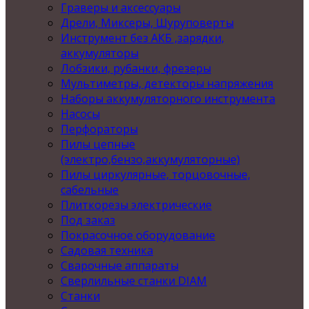
Граверы и аксессуары
Дрели, Миксеры, Шуруповерты
Инструмент без АКБ ,зарядки,
аккумуляторы
Лобзики, рубанки, фрезеры
Мультиметры, детекторы напряжения
Наборы аккумуляторного инструмента
Насосы
Перфораторы
Пилы цепные
(электро,бензо,аккумуляторные)
Пилы циркулярные, торцовочные,
сабельные
Плиткорезы электрические
Под заказ
Покрасочное оборудование
Садовая техника
Сварочные аппараты
Сверлильные станки DIAM
Станки