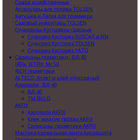
Совки хозяйственные
Аксессуары для полива TOLSEN
Катушка и Леска для триммера
Садовый инвентарь TOLSEN
Сучкорезы-Кусторезы садовые
Сучкорез Кусторез RUSСАД и NN
Сучкорез Кусторез TOLSEN
Сучкорез Кусторез YATO
Силиконы,герметики , ВД-40
IRFix, JETFIX, Mr.Sil
RICH герметики
ALTECO, Атлет и клей эпоксидный
Аэрозоли , ВД-40
ВД-40
TM BIG D
AKFIX
Аэрозоли AKFIX
Клея, жидкие гвозди AKFIX
Силиконы, герметики AKFIX
Мастика,кровельная лента,биозащита
Герметики силиконовые