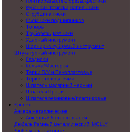
Плиткорезы,стеклорезы,крестики
Рубанки,Стамески,Напильники
Струбцина,тиски
Съемники подшипников
Топоры
Труборезы,метчики
Ударный инструмент
Шарнирно-губцевый инструмент
Штукатурный инструмент
Гладилки
Кельма/Мастерки
Терки П/У и Пенопластовые
Терки с покрытиями
Шпатель малярный Черный
Шпателя Профи
Шпателя резиновые/пластиковые
Крепеж
Анкера металлические
Анкерный болт с кольцом
Дюбель Рамный металлический, MOLLY
Дюбеля пластиковые