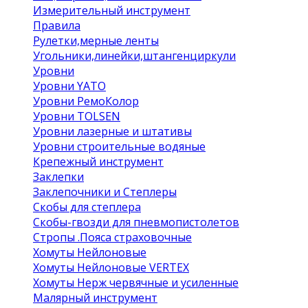
Измерительный инструмент
Правила
Рулетки,мерные ленты
Угольники,линейки,штангенциркули
Уровни
Уровни YATO
Уровни РемоКолор
Уровни TOLSEN
Уровни лазерные и штативы
Уровни строительные водяные
Крепежный инструмент
Заклепки
Заклепочники и Степлеры
Скобы для степлера
Скобы-гвозди для пневмопистолетов
Стропы .Пояса страховочные
Хомуты Нейлоновые
Хомуты Нейлоновые VERTEX
Хомуты Нерж червячные и усиленные
Малярный инструмент