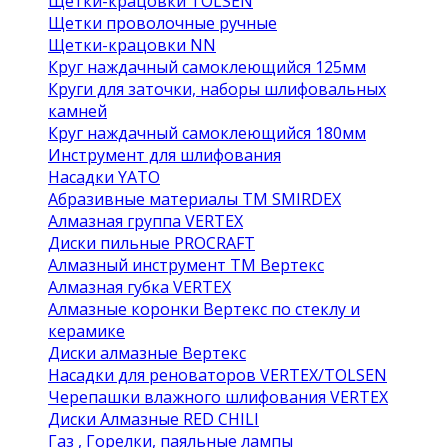
Щетки-крацовки TOLSEN
Щетки проволочные ручные
Щетки-крацовки NN
Круг наждачный самоклеющийся 125мм
Круги для заточки, наборы шлифовальных
камней
Круг наждачный самоклеющийся 180мм
Инструмент для шлифования
Насадки YATO
Абразивные материалы ТМ SMIRDEX
Алмазная группа VERTEX
Диски пильные PROCRAFT
Алмазный инструмент ТМ Вертекс
Алмазная губка VERTEX
Алмазные коронки Вертекс по стеклу и
керамике
Диски алмазные Вертекс
Насадки для реноваторов VERTEX/TOLSEN
Черепашки влажного шлифования VERTEX
Диски Алмазные RED CHILI
Газ , Горелки, паяльные лампы