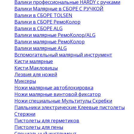
Валики профессиональные HARDY с ручками
Валики Малярные в СБОРЕ С РУЧКОЙ
Валики в СБОРЕ TOLSEN
Валики в СБОРЕ РемоКолор
Валики в СБОРЕ ALG
Валики малярные РемоКолор/ALG
Валики малярные РемоКолор
Валики малярные ALG
Вспомогательный малярный инструмент
Кисти малярные
Кисти,Макловицы
Лезвия для ножей
Миксеры
Ножи малярные автоблокировка
Ножи малярные винтовой фиксатор
Ножи специальные Мультитулы Скребки
Паяльники электрические Клеевые пистолеты
Стержни
Пистолеты для герметиков
Пистолеты для пены
Специальный инструмент