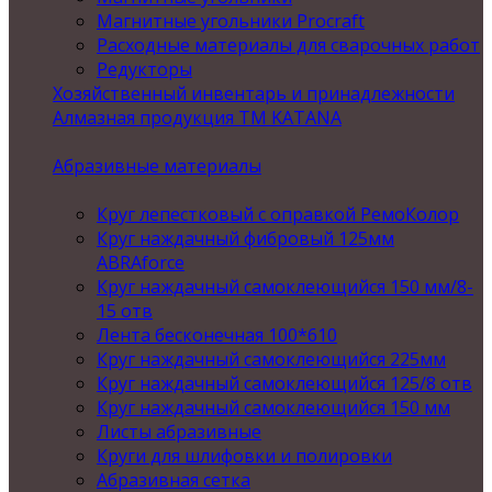
Магнитные угольники Procraft
Расходные материалы для сварочных работ
Редукторы
Хозяйственный инвентарь и принадлежности
Алмазная продукция ТМ KATANA
Абразивные материалы
Круг лепестковый с оправкой РемоКолор
Круг наждачный фибровый 125мм
ABRAforce
Круг наждачный самоклеющийся 150 мм/8-
15 отв
Лента бесконечная 100*610
Круг наждачный самоклеющийся 225мм
Круг наждачный самоклеющийся 125/8 отв
Круг наждачный самоклеющийся 150 мм
Листы абразивные
Круги для шлифовки и полировки
Абразивная сетка