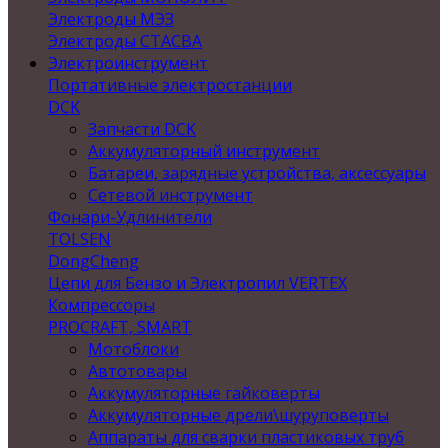
Электроды МЭЗ
Электроды СТАСВА
Электроинструмент
Портативные электростанции
DCK
Запчасти DCK
Аккумуляторный инструмент
Батареи, зарядные устройства, аксессуары
Сетевой инструмент
Фонари-Удлинители
TOLSEN
DongCheng
Цепи для Бензо и Электропил VERTEX
Компрессоры
PROCRAFT, SMART
Мотоблоки
Автотовары
Аккумуляторные гайковерты
Аккумуляторные дрели\шуруповерты
Аппараты для сварки пластиковых труб