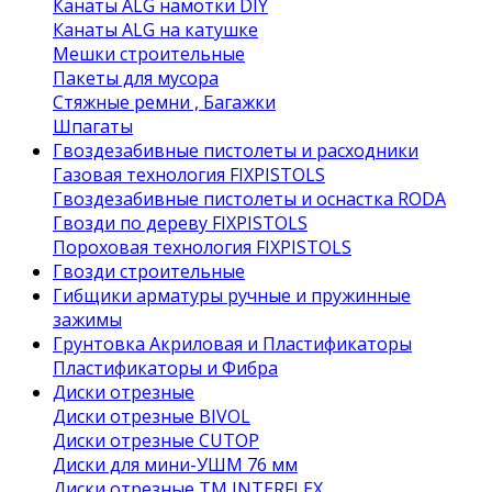
Канаты ALG намотки DIY
Канаты ALG на катушке
Мешки строительные
Пакеты для мусора
Стяжные ремни , Багажки
Шпагаты
Гвоздезабивные пистолеты и расходники
Газовая технология FIXPISTOLS
Гвоздезабивные пистолеты и оснастка RODA
Гвозди по дереву FIXPISTOLS
Пороховая технология FIXPISTOLS
Гвозди строительные
Гибщики арматуры ручные и пружинные
зажимы
Грунтовка Акриловая и Пластификаторы
Пластификаторы и Фибра
Диски отрезные
Диски отрезные BIVOL
Диски отрезные CUTOP
Диски для мини-УШМ 76 мм
Диски отрезные ТМ INTERFLEX