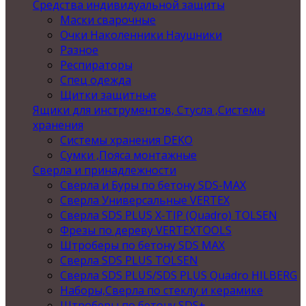
Средства индивидуальной защиты
Маски сварочные
Очки Наколенники Наушники
Разное
Респираторы
Спец одежда
Щитки защитные
Ящики для инструментов, Стусла ,Системы
хранения
Системы хранения DEKO
Сумки ,Пояса монтажные
Сверла и принадлежности
Сверла и Буры по бетону SDS-MAX
Сверла Универсальные VERTEX
Сверла SDS PLUS X-TIP (Quadro) TOLSEN
Фрезы по дереву VERTEXTOOLS
Штроберы по бетону SDS MAX
Сверла SDS PLUS TOLSEN
Сверла SDS PLUS/SDS PLUS Quadro HILBERG
Наборы,Сверла по стеклу и керамике
Штроберы по бетону SDS+