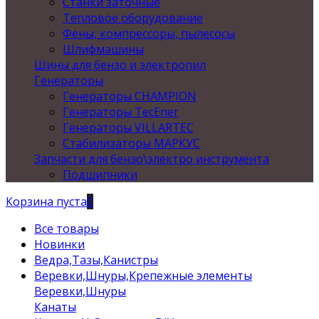
Станки заточные
Тепловое оборудование
Фены, компрессоры, пылесосы
Шлифмашины
Шины для бензо и электропил
Генераторы
Генераторы CHAMPION
Генераторы TecEner
Генераторы VILLARTEC
Стабилизаторы МАРКУС
Запчасти для бензо\электро инструмента
Подшипники
Корзина пуста
0
Все товары
Новинки
Ведра,Тазы,Канистры
Веревки,Шнуры,Крепежные элементы
Веревки,Шнуры
Канаты