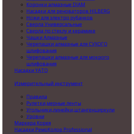
Коронки алмазные DIAM
Насадки для реноваторов HILBERG
Ножи для электро рубанков
Сверла Универсальные
Сверла по стеклу и керамике
Чашки Алмазные
Черепашки алмазные для СУХОГО
шлифования
Черепашки алмазные для мокрого
шлифования
Насадки YATO
Измерительный инструмент
Правила
Рулетки,мерные ленты
Угольники,линейки,штангенциркули
Уровни
Маркера Корея
Насадки РемоКолор Professional