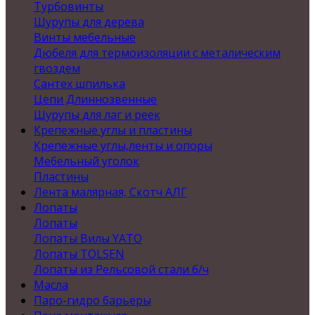
Турбовинты
Шурупы для дерева
Винты мебельные
Дюбеля для термоизоляции с металическим
гвоздем
Сантех шпилька
Цепи Длиннозвенные
Шурупы для лаг и реек
Крепежные углы и пластины
Крепежные углы,ленты и опоры
Мебельный уголок
Пластины
Лента малярная, Скотч АЛГ
Лопаты
Лопаты
Лопаты Вилы YATO
Лопаты TOLSEN
Лопаты из Рельсовой стали б/ч
Масла
Паро-гидро барьеры