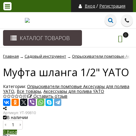
/
Вход
Регистрация
0
КАТАЛОГ ТОВАРОВ
Главная
Садовый инструмент
Опрыскиватели помповые Аксес
→
→
Муфта шланга 1/2" YATO
Категории:
Опрыскиватели помповые Аксесуары для полива
YATO
,
Все товары
,
Аксессуары для полива YATO
(0)
Оставить отзыв
Артикул:
YT-99810
В наличии
Вход