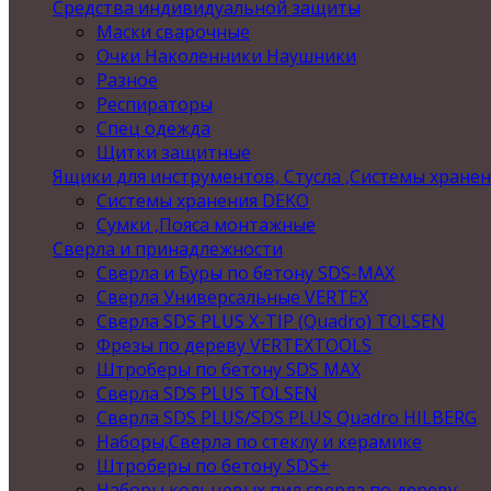
Средства индивидуальной защиты
Маски сварочные
Очки Наколенники Наушники
Разное
Респираторы
Спец одежда
Щитки защитные
Ящики для инструментов, Стусла ,Системы хране
Системы хранения DEKO
Сумки ,Пояса монтажные
Сверла и принадлежности
Сверла и Буры по бетону SDS-MAX
Сверла Универсальные VERTEX
Сверла SDS PLUS X-TIP (Quadro) TOLSEN
Фрезы по дереву VERTEXTOOLS
Штроберы по бетону SDS MAX
Сверла SDS PLUS TOLSEN
Сверла SDS PLUS/SDS PLUS Quadro HILBERG
Наборы,Сверла по стеклу и керамике
Штроберы по бетону SDS+
Наборы кольцевых пил,сверла по дереву