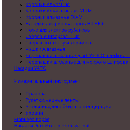
Коронки Алмазные
Коронки Алмазные для УШМ
Коронки алмазные DIAM
Насадки для реноваторов HILBERG
Ножи для электро рубанков
Сверла Универсальные
Сверла по стеклу и керамике
Чашки Алмазные
Черепашки алмазные для СУХОГО шлифован
Черепашки алмазные для мокрого шлифова
Насадки YATO
Измерительный инструмент
Правила
Рулетки,мерные ленты
Угольники,линейки,штангенциркули
Уровни
Маркера Корея
Насадки РемоКолор Professional