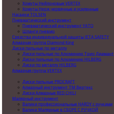
Хомуты Нейлоновые VERTEX
Хомуты Нерж червячные и усиленные
Насадки TOLSEN
Пневматический инструмент
Пневматический инструмент YATO
Шланги пневмо
Средства индивидуальной защиты JETA SAFETY
Алмазная группа Diamond King
Диски пильные по металлу
Диски пильные по Алюминию Трио Диамант
Диски пильные по Алюминию HILBERG
Диски по металлу HILBERG
Алмазная группа VERTEX
Диски пильные PROCRAFT
Алмазный инструмент ТМ Вертекс
Диски Алмазные RED CHILI
Малярный инструмент
Валики профессиональные HARDY с ручками
Валики Малярные в СБОРЕ С РУЧКОЙ