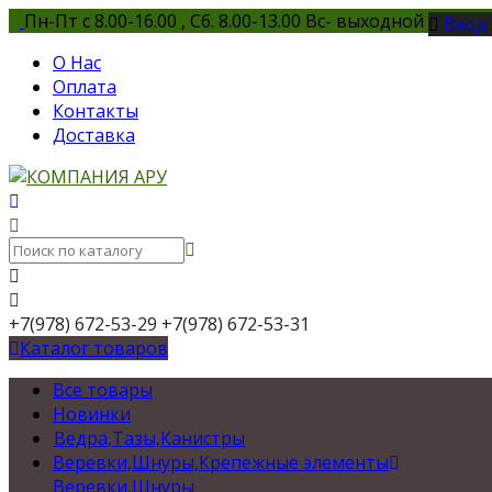
Пн-Пт с 8.00-16.00 , Сб. 8.00-13.00 Вс- выходной
Вход
О Нас
Оплата
Контакты
Доставка
+7(978) 672-53-29
+7(978) 672-53-31
Каталог товаров
Все товары
Новинки
Ведра,Тазы,Канистры
Веревки,Шнуры,Крепежные элементы
Веревки,Шнуры