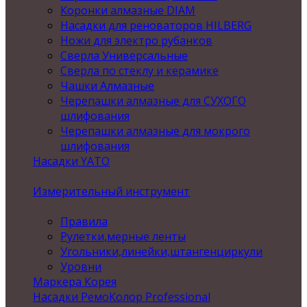
Коронки алмазные DIAM
Насадки для реноваторов HILBERG
Ножи для электро рубанков
Сверла Универсальные
Сверла по стеклу и керамике
Чашки Алмазные
Черепашки алмазные для СУХОГО
шлифования
Черепашки алмазные для мокрого
шлифования
Насадки YATO
Измерительный инструмент
Правила
Рулетки,мерные ленты
Угольники,линейки,штангенциркули
Уровни
Маркера Корея
Насадки РемоКолор Professional