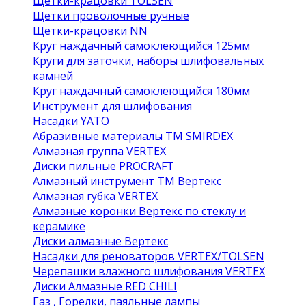
Щетки-крацовки TOLSEN
Щетки проволочные ручные
Щетки-крацовки NN
Круг наждачный самоклеющийся 125мм
Круги для заточки, наборы шлифовальных
камней
Круг наждачный самоклеющийся 180мм
Инструмент для шлифования
Насадки YATO
Абразивные материалы ТМ SMIRDEX
Алмазная группа VERTEX
Диски пильные PROCRAFT
Алмазный инструмент ТМ Вертекс
Алмазная губка VERTEX
Алмазные коронки Вертекс по стеклу и
керамике
Диски алмазные Вертекс
Насадки для реноваторов VERTEX/TOLSEN
Черепашки влажного шлифования VERTEX
Диски Алмазные RED CHILI
Газ , Горелки, паяльные лампы