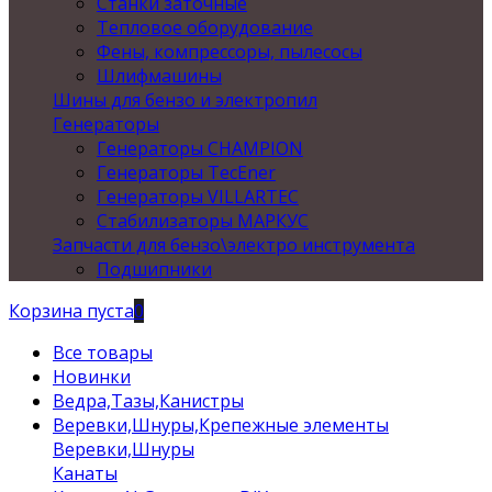
Станки заточные
Тепловое оборудование
Фены, компрессоры, пылесосы
Шлифмашины
Шины для бензо и электропил
Генераторы
Генераторы CHAMPION
Генераторы TecEner
Генераторы VILLARTEC
Стабилизаторы МАРКУС
Запчасти для бензо\электро инструмента
Подшипники
Корзина пуста
0
Все товары
Новинки
Ведра,Тазы,Канистры
Веревки,Шнуры,Крепежные элементы
Веревки,Шнуры
Канаты