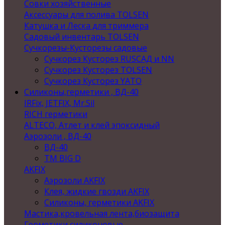
Совки хозяйственные
Аксессуары для полива TOLSEN
Катушка и Леска для триммера
Садовый инвентарь TOLSEN
Сучкорезы-Кусторезы садовые
Сучкорез Кусторез RUSСАД и NN
Сучкорез Кусторез TOLSEN
Сучкорез Кусторез YATO
Силиконы,герметики , ВД-40
IRFix, JETFIX, Mr.Sil
RICH герметики
ALTECO, Атлет и клей эпоксидный
Аэрозоли , ВД-40
ВД-40
TM BIG D
AKFIX
Аэрозоли AKFIX
Клея, жидкие гвозди AKFIX
Силиконы, герметики AKFIX
Мастика,кровельная лента,биозащита
Герметики силиконовые