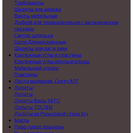
Турбовинты
Шурупы для дерева
Винты мебельные
Дюбеля для термоизоляции с металическим
гвоздем
Сантех шпилька
Цепи Длиннозвенные
Шурупы для лаг и реек
Крепежные углы и пластины
Крепежные углы,ленты и опоры
Мебельный уголок
Пластины
Лента малярная, Скотч АЛГ
Лопаты
Лопаты
Лопаты Вилы YATO
Лопаты TOLSEN
Лопаты из Рельсовой стали б/ч
Масла
Паро-гидро барьеры