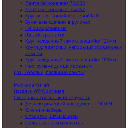
Лента бесконечная 75х533
Лента бесконечная 75х457
Круг лепестковый торцевой КЛТ
Бумага наждачная в рулонах
Губки абразивные
Щетки-крацовки
Круг наждачный самоклеющийся 125мм
Круги для заточки, наборы шлифовальных
камней
Круг наждачный самоклеющийся 180мм
Инструмент для шлифования
Газ , Горелки, паяльные лампы
Маркера Китай
Насадки WP Оригинал
Слесарно-Столярный инструмент
Диэлектрический инструмент TOLSEN
Ключи и наборы
Отвертки,биты,наборы
Пилы,ножовки и полотна