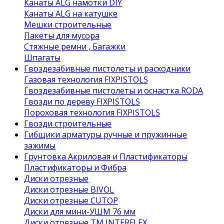
Канаты ALG намотки DIY
Канаты ALG на катушке
Мешки строительные
Пакеты для мусора
Стяжные ремни , Багажки
Шпагаты
Гвоздезабивные пистолеты и расходники
Газовая технология FIXPISTOLS
Гвоздезабивные пистолеты и оснастка RODA
Гвозди по дереву FIXPISTOLS
Пороховая технология FIXPISTOLS
Гвозди строительные
Гибщики арматуры ручные и пружинные
зажимы
Грунтовка Акриловая и Пластификаторы
Пластификаторы и Фибра
Диски отрезные
Диски отрезные BIVOL
Диски отрезные CUTOP
Диски для мини-УШМ 76 мм
Диски отрезные ТМ INTERFLEX