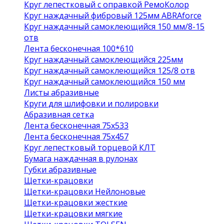
Круг лепестковый с оправкой РемоКолор
Круг наждачный фибровый 125мм ABRAforce
Круг наждачный самоклеющийся 150 мм/8-15
отв
Лента бесконечная 100*610
Круг наждачный самоклеющийся 225мм
Круг наждачный самоклеющийся 125/8 отв
Круг наждачный самоклеющийся 150 мм
Листы абразивные
Круги для шлифовки и полировки
Абразивная сетка
Лента бесконечная 75х533
Лента бесконечная 75х457
Круг лепестковый торцевой КЛТ
Бумага наждачная в рулонах
Губки абразивные
Щетки-крацовки
Щетки-крацовки Нейлоновые
Щетки-крацовки жесткие
Щетки-крацовки мягкие