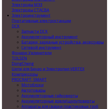
Электроды МЭЗ
Электроды СТАСВА
Электроинструмент
Портативные электростанции
DCK
Запчасти DCK
Аккумуляторный инструмент
Батареи, зарядные устройства, аксессуары
Сетевой инструмент
Фонари-Удлинители
TOLSEN
DongCheng
Цепи для Бензо и Электропил VERTEX
Компрессоры
PROCRAFT, SMART
Мотоблоки
Автотовары
Аккумуляторные гайковерты
Аккумуляторные дрели\шуруповерты
Аппараты для сварки пластиковых труб