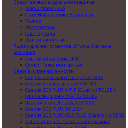
Средства индивидуальной защиты
Маски сварочные
Очки Наколенники Наушники
Разное
Респираторы
Спец одежда
Щитки защитные
Ящики для инструментов, Стусла ,Системы
хранения
Системы хранения DEKO
Сумки ,Пояса монтажные
Сверла и принадлежности
Сверла и Буры по бетону SDS-MAX
Сверла Универсальные VERTEX
Сверла SDS PLUS X-TIP (Quadro) TOLSEN
Фрезы по дереву VERTEXTOOLS
Штроберы по бетону SDS MAX
Сверла SDS PLUS TOLSEN
Сверла SDS PLUS/SDS PLUS Quadro HILBERG
Наборы,Сверла по стеклу и керамике
Штроберы по бетону SDS+