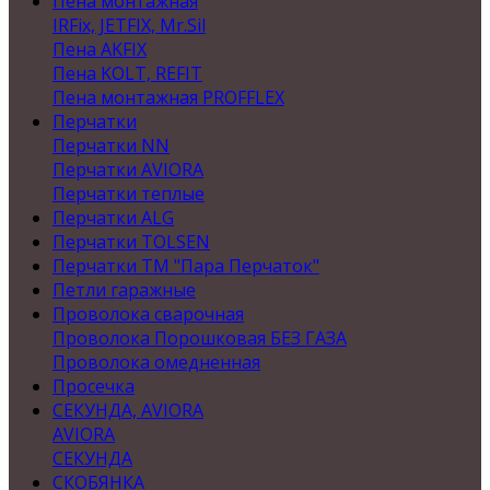
Пена монтажная
IRFix, JETFIX, Mr.Sil
Пена AKFIX
Пена KOLT, REFIT
Пена монтажная PROFFLEX
Перчатки
Перчатки NN
Перчатки AVIORA
Перчатки теплые
Перчатки ALG
Перчатки TOLSEN
Перчатки ТМ "Пара Перчаток"
Петли гаражные
Проволока сварочная
Проволока Порошковая БЕЗ ГАЗА
Проволока омедненная
Просечка
СЕКУНДА, AVIORA
AVIORA
СЕКУНДА
СКОБЯНКА