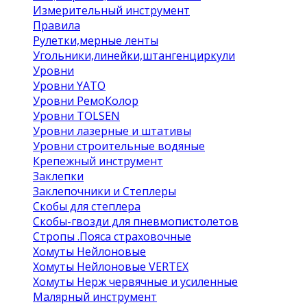
Измерительный инструмент
Правила
Рулетки,мерные ленты
Угольники,линейки,штангенциркули
Уровни
Уровни YATO
Уровни РемоКолор
Уровни TOLSEN
Уровни лазерные и штативы
Уровни строительные водяные
Крепежный инструмент
Заклепки
Заклепочники и Степлеры
Скобы для степлера
Скобы-гвозди для пневмопистолетов
Стропы .Пояса страховочные
Хомуты Нейлоновые
Хомуты Нейлоновые VERTEX
Хомуты Нерж червячные и усиленные
Малярный инструмент