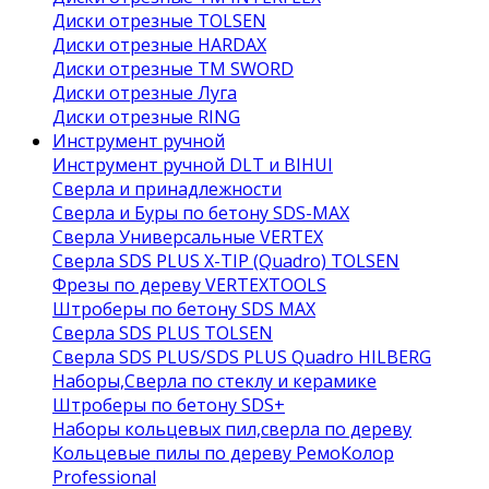
Диски отрезные TOLSEN
Диски отрезные HARDAX
Диски отрезные ТМ SWORD
Диски отрезные Луга
Диски отрезные RING
Инструмент ручной
Инструмент ручной DLT и BIHUI
Сверла и принадлежности
Сверла и Буры по бетону SDS-MAX
Сверла Универсальные VERTEX
Сверла SDS PLUS X-TIP (Quadro) TOLSEN
Фрезы по дереву VERTEXTOOLS
Штроберы по бетону SDS MAX
Сверла SDS PLUS TOLSEN
Сверла SDS PLUS/SDS PLUS Quadro HILBERG
Наборы,Сверла по стеклу и керамике
Штроберы по бетону SDS+
Наборы кольцевых пил,сверла по дереву
Кольцевые пилы по дереву РемоКолор
Professional