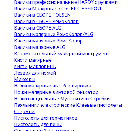
Валики профессиональные HARDY с ручками
Валики Малярные в СБОРЕ С РУЧКОЙ
Валики в СБОРЕ TOLSEN
Валики в СБОРЕ РемоКолор
Валики в СБОРЕ ALG
Валики малярные РемоКолор/ALG
Валики малярные РемоКолор
Валики малярные ALG
Вспомогательный малярный инструмент
Кисти малярные
Кисти,Макловицы
Лезвия для ножей
Миксеры
Ножи малярные автоблокировка
Ножи малярные винтовой фиксатор
Ножи специальные Мультитулы Скребки
Паяльники электрические Клеевые пистолеты
Стержни
Пистолеты для герметиков
Пистолеты для пены
Специальный инструмент