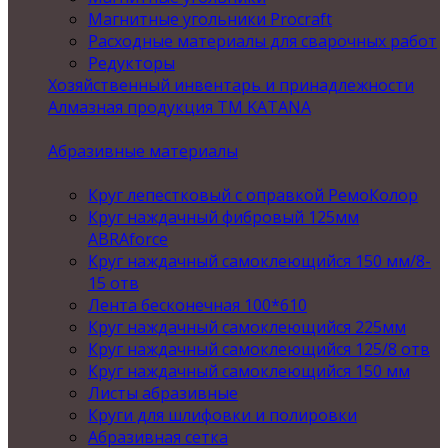
Магнитные угольники Procraft
Расходные материалы для сварочных работ
Редукторы
Хозяйственный инвентарь и принадлежности
Алмазная продукция ТМ KATANA
Абразивные материалы
Круг лепестковый с оправкой РемоКолор
Круг наждачный фибровый 125мм
ABRAforce
Круг наждачный самоклеющийся 150 мм/8-
15 отв
Лента бесконечная 100*610
Круг наждачный самоклеющийся 225мм
Круг наждачный самоклеющийся 125/8 отв
Круг наждачный самоклеющийся 150 мм
Листы абразивные
Круги для шлифовки и полировки
Абразивная сетка