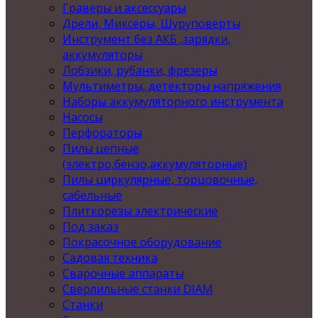
Граверы и аксессуары
Дрели, Миксеры, Шуруповерты
Инструмент без АКБ ,зарядки,
аккумуляторы
Лобзики, рубанки, фрезеры
Мультиметры, детекторы напряжения
Наборы аккумуляторного инструмента
Насосы
Перфораторы
Пилы цепные
(электро,бензо,аккумуляторные)
Пилы циркулярные, торцовочные,
сабельные
Плиткорезы электрические
Под заказ
Покрасочное оборудование
Садовая техника
Сварочные аппараты
Сверлильные станки DIAM
Станки