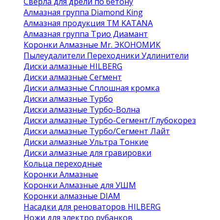
Сверла для дрели по бетону
Алмазная группа Diamond King
Алмазная продукция ТМ KATANA
Алмазная группа Трио Диамант
Коронки Алмазные Mr. ЭКОНОМИК
Пылеудалители Переходники Удлинители
Диски алмазные HILBERG
Диски алмазные Сегмент
Диски алмазные Сплошная кромка
Диски алмазные Турбо
Диски алмазные Турбо-Волна
Диски алмазные Турбо-Сегмент/Глубокорез
Диски алмазные Турбо/Сегмент Лайт
Диски алмазные Ультра Тонкие
Диски алмазные для гравировки
Кольца переходные
Коронки Алмазные
Коронки Алмазные для УШМ
Коронки алмазные DIAM
Насадки для реноваторов HILBERG
Ножи для электро рубанков