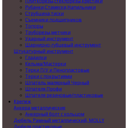
Плиткорезы,стеклорезы,крестики
Рубанки,Стамески,Напильники
Струбцина,тиски
Съемники подшипников
Топоры
Труборезы,метчики
Ударный инструмент
Шарнирно-губцевый инструмент
Штукатурный инструмент
Гладилки
Кельма/Мастерки
Терки П/У и Пенопластовые
Терки с покрытиями
Шпатель малярный Черный
Шпателя Профи
Шпателя резиновые/пластиковые
Крепеж
Анкера металлические
Анкерный болт с кольцом
Дюбель Рамный металлический, MOLLY
Дюбеля пластиковые