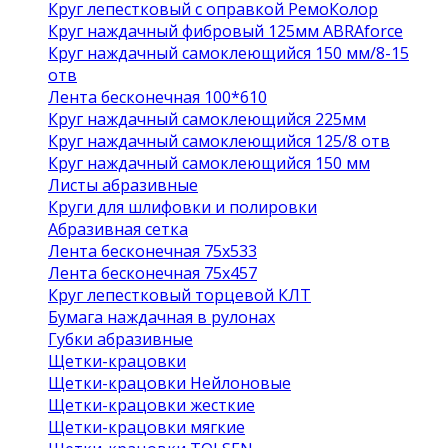
Круг лепестковый с оправкой РемоКолор
Круг наждачный фибровый 125мм ABRAforce
Круг наждачный самоклеющийся 150 мм/8-15
отв
Лента бесконечная 100*610
Круг наждачный самоклеющийся 225мм
Круг наждачный самоклеющийся 125/8 отв
Круг наждачный самоклеющийся 150 мм
Листы абразивные
Круги для шлифовки и полировки
Абразивная сетка
Лента бесконечная 75х533
Лента бесконечная 75х457
Круг лепестковый торцевой КЛТ
Бумага наждачная в рулонах
Губки абразивные
Щетки-крацовки
Щетки-крацовки Нейлоновые
Щетки-крацовки жесткие
Щетки-крацовки мягкие