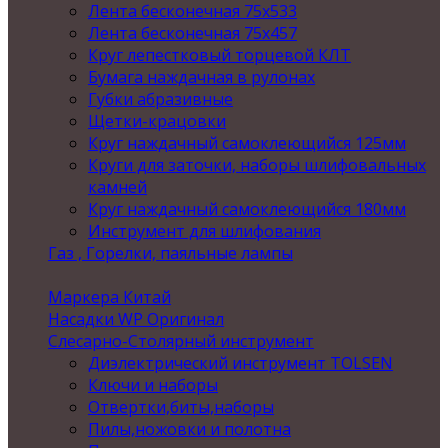
Лента бесконечная 75х533
Лента бесконечная 75х457
Круг лепестковый торцевой КЛТ
Бумага наждачная в рулонах
Губки абразивные
Щетки-крацовки
Круг наждачный самоклеющийся 125мм
Круги для заточки, наборы шлифовальных
камней
Круг наждачный самоклеющийся 180мм
Инструмент для шлифования
Газ , Горелки, паяльные лампы
Маркера Китай
Насадки WP Оригинал
Слесарно-Столярный инструмент
Диэлектрический инструмент TOLSEN
Ключи и наборы
Отвертки,биты,наборы
Пилы,ножовки и полотна