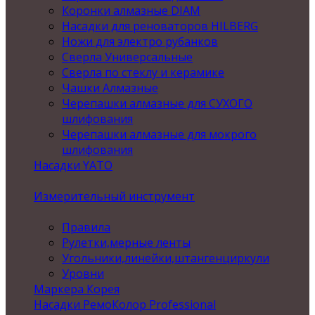
Коронки алмазные DIAM
Насадки для реноваторов HILBERG
Ножи для электро рубанков
Сверла Универсальные
Сверла по стеклу и керамике
Чашки Алмазные
Черепашки алмазные для СУХОГО
шлифования
Черепашки алмазные для мокрого
шлифования
Насадки YATO
Измерительный инструмент
Правила
Рулетки,мерные ленты
Угольники,линейки,штангенциркули
Уровни
Маркера Корея
Насадки РемоКолор Professional