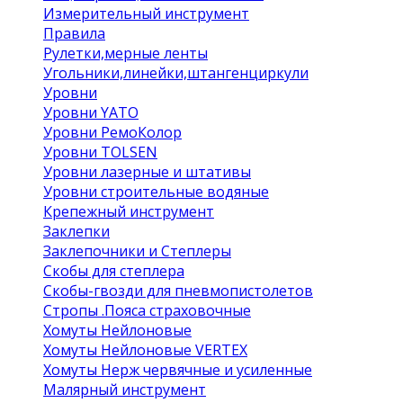
Измерительный инструмент
Правила
Рулетки,мерные ленты
Угольники,линейки,штангенциркули
Уровни
Уровни YATO
Уровни РемоКолор
Уровни TOLSEN
Уровни лазерные и штативы
Уровни строительные водяные
Крепежный инструмент
Заклепки
Заклепочники и Степлеры
Скобы для степлера
Скобы-гвозди для пневмопистолетов
Стропы .Пояса страховочные
Хомуты Нейлоновые
Хомуты Нейлоновые VERTEX
Хомуты Нерж червячные и усиленные
Малярный инструмент