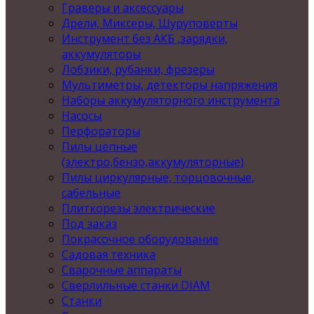
Граверы и аксессуары
Дрели, Миксеры, Шуруповерты
Инструмент без АКБ ,зарядки,
аккумуляторы
Лобзики, рубанки, фрезеры
Мультиметры, детекторы напряжения
Наборы аккумуляторного инструмента
Насосы
Перфораторы
Пилы цепные
(электро,бензо,аккумуляторные)
Пилы циркулярные, торцовочные,
сабельные
Плиткорезы электрические
Под заказ
Покрасочное оборудование
Садовая техника
Сварочные аппараты
Сверлильные станки DIAM
Станки