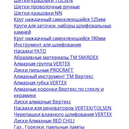
Щетки-крацовки TOLSEN
Щетки проволочные ручные
Щетки-крацовки NN
Круг наждачный самоклеющийся 125мм
Круги для заточки, наборы шлифовальных
камней
Круг наждачный самоклеющийся 180мм
Инструмент для шлифования
Насадки YATO
Абразивные материалы ТМ SMIRDEX
Алмазная группа VERTEX
Диски пильные PROCRAFT
Алмазный инструмент ТМ Вертекс
Алмазная губка VERTEX
Алмазные коронки Вертекс по стеклу и
керамике
Диски алмазные Вертекс
Насадки для реноваторов VERTEX/TOLSEN
Черепашки влажного шлифования VERTEX
Диски Алмазные RED CHILI
Газ , Горелки, паяльные лампы