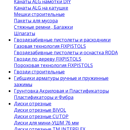
Канаты ALG намотки DIY
Канаты ALG на катушке
Мешки строительные
Пакеты для мусора
Стяжные ремни , Багажки
Шпагаты
Гвоздезабивные пистолеты и расходники
Газовая технология FIXPISTOLS
Гвоздезабивные пистолеты и оснастка RODA
Гвозди по дереву FIXPISTOLS
Пороховая технология FIXPISTOLS
Гвозди строительные
Гибщики арматуры ручные и пружинные
зажимы
Грунтовка Акриловая и Пластификаторы
Пластификаторы и Фибра
Диски отрезные
Диски отрезные BIVOL
Диски отрезные CUTOP
Диски для мини-УШМ 76 мм
Диски отрезные ТМ INTERFLEX