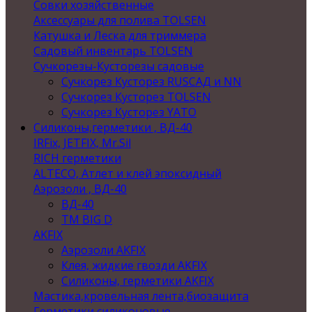
Совки хозяйственные
Аксессуары для полива TOLSEN
Катушка и Леска для триммера
Садовый инвентарь TOLSEN
Сучкорезы-Кусторезы садовые
Сучкорез Кусторез RUSСАД и NN
Сучкорез Кусторез TOLSEN
Сучкорез Кусторез YATO
Силиконы,герметики , ВД-40
IRFix, JETFIX, Mr.Sil
RICH герметики
ALTECO, Атлет и клей эпоксидный
Аэрозоли , ВД-40
ВД-40
TM BIG D
AKFIX
Аэрозоли AKFIX
Клея, жидкие гвозди AKFIX
Силиконы, герметики AKFIX
Мастика,кровельная лента,биозащита
Герметики силиконовые