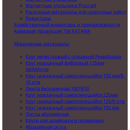
Магнитные угольники Procraft
Расходные материалы для сварочных работ
Редукторы
Хозяйственный инвентарь и принадлежности
Алмазная продукция ТМ KATANA
Абразивные материалы
Круг лепестковый с оправкой РемоКолор
Круг наждачный фибровый 125мм
ABRAforce
Круг наждачный самоклеющийся 150 мм/8-
15 отв
Лента бесконечная 100*610
Круг наждачный самоклеющийся 225мм
Круг наждачный самоклеющийся 125/8 отв
Круг наждачный самоклеющийся 150 мм
Листы абразивные
Круги для шлифовки и полировки
Абразивная сетка