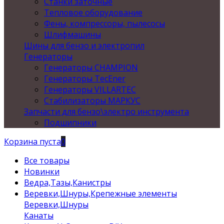
Станки заточные
Тепловое оборудование
Фены, компрессоры, пылесосы
Шлифмашины
Шины для бензо и электропил
Генераторы
Генераторы CHAMPION
Генераторы TecEner
Генераторы VILLARTEC
Стабилизаторы МАРКУС
Запчасти для бензо\электро инструмента
Подшипники
Корзина пуста
0
Все товары
Новинки
Ведра,Тазы,Канистры
Веревки,Шнуры,Крепежные элементы
Веревки,Шнуры
Канаты