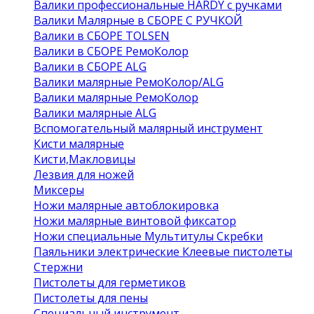
Валики профессиональные HARDY с ручками
Валики Малярные в СБОРЕ С РУЧКОЙ
Валики в СБОРЕ TOLSEN
Валики в СБОРЕ РемоКолор
Валики в СБОРЕ ALG
Валики малярные РемоКолор/ALG
Валики малярные РемоКолор
Валики малярные ALG
Вспомогательный малярный инструмент
Кисти малярные
Кисти,Макловицы
Лезвия для ножей
Миксеры
Ножи малярные автоблокировка
Ножи малярные винтовой фиксатор
Ножи специальные Мультитулы Скребки
Паяльники электрические Клеевые пистолеты
Стержни
Пистолеты для герметиков
Пистолеты для пены
Специальный инструмент