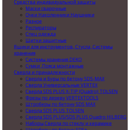
Средства индивидуальной защиты
Маски сварочные
Очки Наколенники Наушники
Разное
Респираторы
Спец одежда
Щитки защитные
Ящики для инструментов, Стусла ,Системы
хранения
Системы хранения DEKO
Сумки ,Пояса монтажные
Сверла и принадлежности
Сверла и Буры по бетону SDS-MAX
Сверла Универсальные VERTEX
Сверла SDS PLUS X-TIP (Quadro) TOLSEN
Фрезы по дереву VERTEXTOOLS
Штроберы по бетону SDS MAX
Сверла SDS PLUS TOLSEN
Сверла SDS PLUS/SDS PLUS Quadro HILBERG
Наборы,Сверла по стеклу и керамике
Штроберы по бетону SDS+