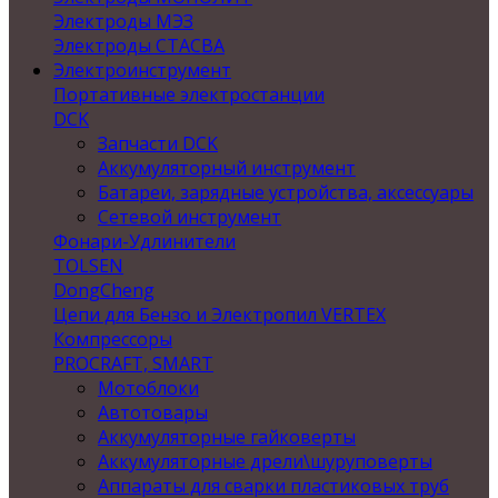
Электроды МЭЗ
Электроды СТАСВА
Электроинструмент
Портативные электростанции
DCK
Запчасти DCK
Аккумуляторный инструмент
Батареи, зарядные устройства, аксессуары
Сетевой инструмент
Фонари-Удлинители
TOLSEN
DongCheng
Цепи для Бензо и Электропил VERTEX
Компрессоры
PROCRAFT, SMART
Мотоблоки
Автотовары
Аккумуляторные гайковерты
Аккумуляторные дрели\шуруповерты
Аппараты для сварки пластиковых труб