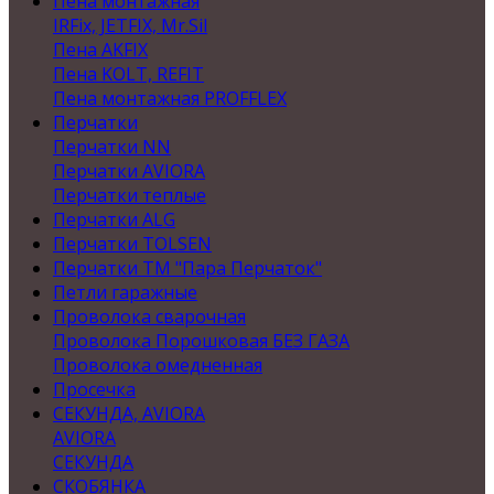
Пена монтажная
IRFix, JETFIX, Mr.Sil
Пена AKFIX
Пена KOLT, REFIT
Пена монтажная PROFFLEX
Перчатки
Перчатки NN
Перчатки AVIORA
Перчатки теплые
Перчатки ALG
Перчатки TOLSEN
Перчатки ТМ "Пара Перчаток"
Петли гаражные
Проволока сварочная
Проволока Порошковая БЕЗ ГАЗА
Проволока омедненная
Просечка
СЕКУНДА, AVIORA
AVIORA
СЕКУНДА
СКОБЯНКА