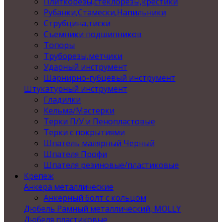
Плиткорезы,стеклорезы,крестики
Рубанки,Стамески,Напильники
Струбцина,тиски
Съемники подшипников
Топоры
Труборезы,метчики
Ударный инструмент
Шарнирно-губцевый инструмент
Штукатурный инструмент
Гладилки
Кельма/Мастерки
Терки П/У и Пенопластовые
Терки с покрытиями
Шпатель малярный Черный
Шпателя Профи
Шпателя резиновые/пластиковые
Крепеж
Анкера металлические
Анкерный болт с кольцом
Дюбель Рамный металлический, MOLLY
Дюбеля пластиковые