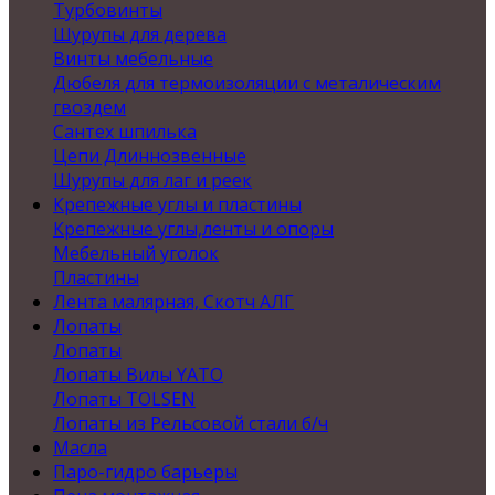
Турбовинты
Шурупы для дерева
Винты мебельные
Дюбеля для термоизоляции с металическим
гвоздем
Сантех шпилька
Цепи Длиннозвенные
Шурупы для лаг и реек
Крепежные углы и пластины
Крепежные углы,ленты и опоры
Мебельный уголок
Пластины
Лента малярная, Скотч АЛГ
Лопаты
Лопаты
Лопаты Вилы YATO
Лопаты TOLSEN
Лопаты из Рельсовой стали б/ч
Масла
Паро-гидро барьеры