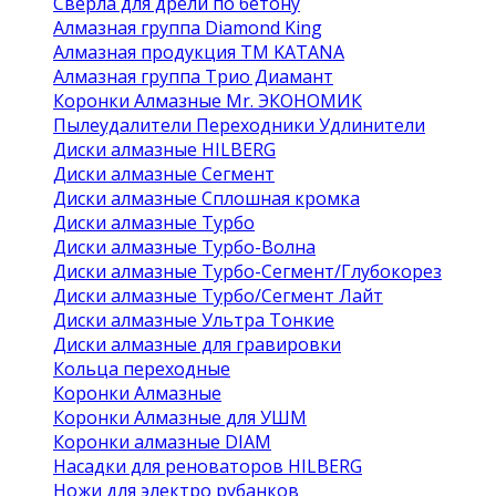
Сверла для дрели по бетону
Алмазная группа Diamond King
Алмазная продукция ТМ KATANA
Алмазная группа Трио Диамант
Коронки Алмазные Mr. ЭКОНОМИК
Пылеудалители Переходники Удлинители
Диски алмазные HILBERG
Диски алмазные Сегмент
Диски алмазные Сплошная кромка
Диски алмазные Турбо
Диски алмазные Турбо-Волна
Диски алмазные Турбо-Сегмент/Глубокорез
Диски алмазные Турбо/Сегмент Лайт
Диски алмазные Ультра Тонкие
Диски алмазные для гравировки
Кольца переходные
Коронки Алмазные
Коронки Алмазные для УШМ
Коронки алмазные DIAM
Насадки для реноваторов HILBERG
Ножи для электро рубанков