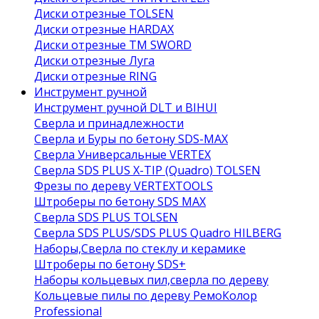
Диски отрезные TOLSEN
Диски отрезные HARDAX
Диски отрезные ТМ SWORD
Диски отрезные Луга
Диски отрезные RING
Инструмент ручной
Инструмент ручной DLT и BIHUI
Сверла и принадлежности
Сверла и Буры по бетону SDS-MAX
Сверла Универсальные VERTEX
Сверла SDS PLUS X-TIP (Quadro) TOLSEN
Фрезы по дереву VERTEXTOOLS
Штроберы по бетону SDS MAX
Сверла SDS PLUS TOLSEN
Сверла SDS PLUS/SDS PLUS Quadro HILBERG
Наборы,Сверла по стеклу и керамике
Штроберы по бетону SDS+
Наборы кольцевых пил,сверла по дереву
Кольцевые пилы по дереву РемоКолор
Professional