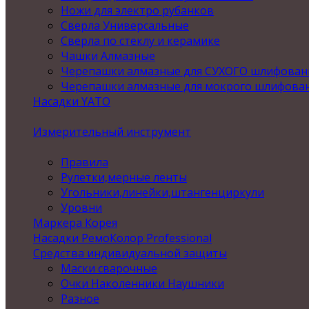
Ножи для электро рубанков
Сверла Универсальные
Сверла по стеклу и керамике
Чашки Алмазные
Черепашки алмазные для СУХОГО шлифован
Черепашки алмазные для мокрого шлифова
Насадки YATO
Измерительный инструмент
Правила
Рулетки,мерные ленты
Угольники,линейки,штангенциркули
Уровни
Маркера Корея
Насадки РемоКолор Professional
Средства индивидуальной защиты
Маски сварочные
Очки Наколенники Наушники
Разное