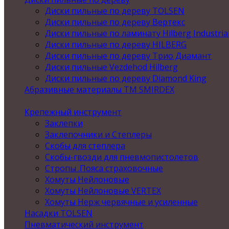
Диски пильные по дереву TOLSEN
Диски пильные по дереву Вертекс
Диски пильные по ламинату Hilberg Industria
Диски пильные по дереву HILBERG
Диски пильные по дереву Трио Диамант
Диски пильные Vezdehod Hilberg
Диски пильные по дереву Diamond King
Абразивные материалы ТМ SMIRDEX
Крепежный инструмент
Заклепки
Заклепочники и Степлеры
Скобы для степлера
Скобы-гвозди для пневмопистолетов
Стропы .Пояса страховочные
Хомуты Нейлоновые
Хомуты Нейлоновые VERTEX
Хомуты Нерж червячные и усиленные
Насадки TOLSEN
Пневматический инструмент