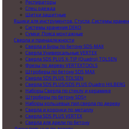
Респираторы
Спец одежда
Щитки защитные
Ящики для инструментов, Стусла ,Системы хране
Системы хранения DEKO
Сумки ,Пояса монтажные
Сверла и принадлежности
Сверла и Буры по бетону SDS-MAX
Сверла Универсальные VERTEX
Сверла SDS PLUS X-TIP (Quadro) TOLSEN
Фрезы по дереву VERTEXTOOLS
Штроберы по бетону SDS MAX
Сверла SDS PLUS TOLSEN
Сверла SDS PLUS/SDS PLUS Quadro HILBERG
Наборы,Сверла по стеклу и керамике
Штроберы по бетону SDS+
Наборы кольцевых пил,сверла по дереву
Сверла и коронки по металлу
Сверла SDS PLUS VERTEX
Сверла для дрели по бетону
Диски пильные по дереву