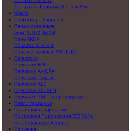
Лопаты TOLSEN
Лопаты из Рельсовой стали б/ч
Масла
Паро-гидро барьеры
Пена монтажная
IRFix, JETFIX, Mr.Sil
Пена AKFIX
Пена KOLT, REFIT
Пена монтажная PROFFLEX
Перчатки
Перчатки NN
Перчатки AVIORA
Перчатки теплые
Перчатки ALG
Перчатки TOLSEN
Перчатки ТМ "Пара Перчаток"
Петли гаражные
Проволока сварочная
Проволока Порошковая БЕЗ ГАЗА
Проволока омедненная
Просечка