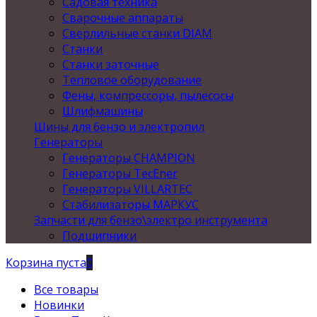
Садовая техника
Сварочные аппараты
Сверлильные станки DIAM
Станки
Станки заточные
Тепловое оборудование
Фены, компрессоры, пылесосы
Шлифмашины
Шины для бензо и электропил
Генераторы
Генераторы CHAMPION
Генераторы TecEner
Генераторы VILLARTEC
Стабилизаторы МАРКУС
Запчасти для бензо\электро инструмента
Подшипники
Корзина пуста
0
Все товары
Новинки