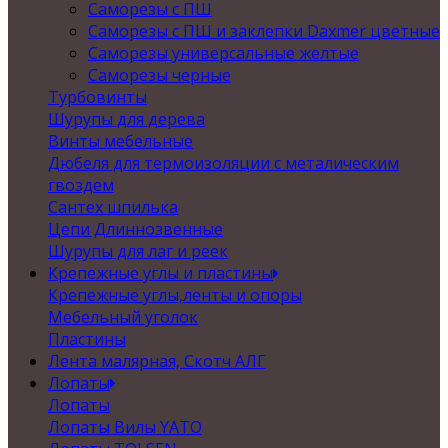
Саморезы с ПШ
Саморезы с ПШ и заклепки Daxmer цветные
Саморезы универсальные желтые
Саморезы черные
Турбовинты
Шурупы для дерева
Винты мебельные
Дюбеля для термоизоляции с металическим
гвоздем
Сантех шпилька
Цепи Длиннозвенные
Шурупы для лаг и реек
Крепежные углы и пластины
Крепежные углы,ленты и опоры
Мебельный уголок
Пластины
Лента малярная, Скотч АЛГ
Лопаты
Лопаты
Лопаты Вилы YATO