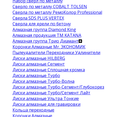
Набор сверл по металлу
Сверло по металлу COBALT TOLSEN
Сверла по металлу РемоКолор Professional
Сверла SDS PLUS VERTEX
Сверла для дрели по бетону
Алмазная группа Diamond King
Алмазная продукция ТМ KATANA
Алмазная группа Трио Диамант
Коронки Алмазные Mr. ЭКОНОМИК
Пылеудалители Переходники Удлинители
Диски алмазные HILBERG
Диски алмазные Сегмент
Диски алмазные Сплошная кромка
Диски алмазные Турбо
Диски алмазные Турбо-Волна
Диски алмазные Турбо-Сегмент/Глубокорез
Диски алмазные Турбо/Сегмент Лайт
Диски алмазные Ультра Тонкие
Диски алмазные для гравировки
Кольца переходные
Коронки Алмазные