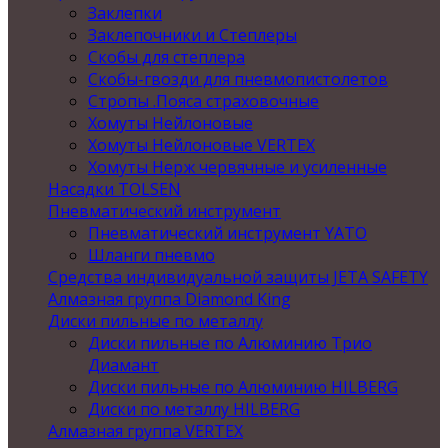
Заклепки
Заклепочники и Степлеры
Скобы для степлера
Скобы-гвозди для пневмопистолетов
Стропы .Пояса страховочные
Хомуты Нейлоновые
Хомуты Нейлоновые VERTEX
Хомуты Нерж червячные и усиленные
Насадки TOLSEN
Пневматический инструмент
Пневматический инструмент YATO
Шланги пневмо
Средства индивидуальной защиты JETA SAFETY
Алмазная группа Diamond King
Диски пильные по металлу
Диски пильные по Алюминию Трио
Диамант
Диски пильные по Алюминию HILBERG
Диски по металлу HILBERG
Алмазная группа VERTEX