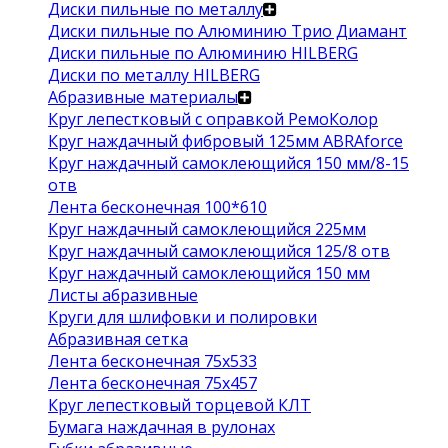
Диски пильные по металлу
Диски пильные по Алюминию Трио Диамант
Диски пильные по Алюминию HILBERG
Диски по металлу HILBERG
Абразивные материалы
Круг лепестковый с оправкой РемоКолор
Круг наждачный фибровый 125мм ABRAforce
Круг наждачный самоклеющийся 150 мм/8-15
отв
Лента бесконечная 100*610
Круг наждачный самоклеющийся 225мм
Круг наждачный самоклеющийся 125/8 отв
Круг наждачный самоклеющийся 150 мм
Листы абразивные
Круги для шлифовки и полировки
Абразивная сетка
Лента бесконечная 75х533
Лента бесконечная 75х457
Круг лепестковый торцевой КЛТ
Бумага наждачная в рулонах