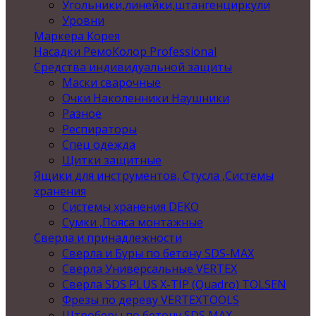
Угольники,линейки,штангенциркули
Уровни
Маркера Корея
Насадки РемоКолор Professional
Средства индивидуальной защиты
Маски сварочные
Очки Наколенники Наушники
Разное
Респираторы
Спец одежда
Щитки защитные
Ящики для инструментов, Стусла ,Системы
хранения
Системы хранения DEKO
Сумки ,Пояса монтажные
Сверла и принадлежности
Сверла и Буры по бетону SDS-MAX
Сверла Универсальные VERTEX
Сверла SDS PLUS X-TIP (Quadro) TOLSEN
Фрезы по дереву VERTEXTOOLS
Штроберы по бетону SDS MAX