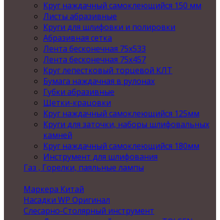
Круг наждачный самоклеющийся 150 мм
Листы абразивные
Круги для шлифовки и полировки
Абразивная сетка
Лента бесконечная 75х533
Лента бесконечная 75х457
Круг лепестковый торцевой КЛТ
Бумага наждачная в рулонах
Губки абразивные
Щетки-крацовки
Круг наждачный самоклеющийся 125мм
Круги для заточки, наборы шлифовальных
камней
Круг наждачный самоклеющийся 180мм
Инструмент для шлифования
Газ , Горелки, паяльные лампы
Маркера Китай
Насадки WP Оригинал
Слесарно-Столярный инструмент