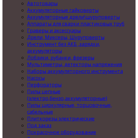
Автотовары
Аккумуляторные гайковерты
Аккумуляторные дрели\шуруповерты
Аппараты для сварки пластиковых труб
Граверы и аксессуары
Дрели, Миксеры, Шуруповерты
Инструмент без АКБ ,зарядки,
аккумуляторы
Лобзики, рубанки, фрезеры
Мультиметры, детекторы напряжения
Наборы аккумуляторного инструмента
Насосы
Перфораторы
Пилы цепные
(электро,бензо,аккумуляторные)
Пилы циркулярные, торцовочные,
сабельные
Плиткорезы электрические
Под заказ
Покрасочное оборудование