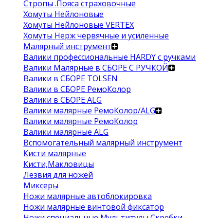
Стропы .Пояса страховочные
Хомуты Нейлоновые
Хомуты Нейлоновые VERTEX
Хомуты Нерж червячные и усиленные
Малярный инструмент
Валики профессиональные HARDY с ручками
Валики Малярные в СБОРЕ С РУЧКОЙ
Валики в СБОРЕ TOLSEN
Валики в СБОРЕ РемоКолор
Валики в СБОРЕ ALG
Валики малярные РемоКолор/ALG
Валики малярные РемоКолор
Валики малярные ALG
Вспомогательный малярный инструмент
Кисти малярные
Кисти,Макловицы
Лезвия для ножей
Миксеры
Ножи малярные автоблокировка
Ножи малярные винтовой фиксатор
Ножи специальные Мультитулы Скребки