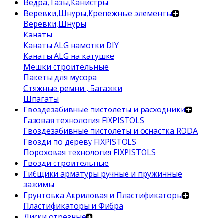
Ведра,Тазы,Канистры
Веревки,Шнуры,Крепежные элементы
Веревки,Шнуры
Канаты
Канаты ALG намотки DIY
Канаты ALG на катушке
Мешки строительные
Пакеты для мусора
Стяжные ремни , Багажки
Шпагаты
Гвоздезабивные пистолеты и расходники
Газовая технология FIXPISTOLS
Гвоздезабивные пистолеты и оснастка RODA
Гвозди по дереву FIXPISTOLS
Пороховая технология FIXPISTOLS
Гвозди строительные
Гибщики арматуры ручные и пружинные
зажимы
Грунтовка Акриловая и Пластификаторы
Пластификаторы и Фибра
Диски отрезные