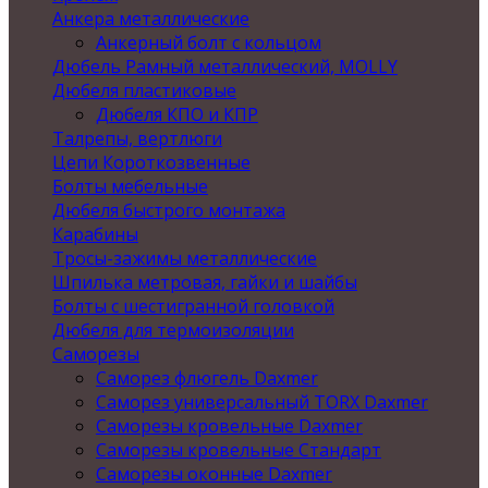
Анкера металлические
Анкерный болт с кольцом
Дюбель Рамный металлический, MOLLY
Дюбеля пластиковые
Дюбеля КПО и КПР
Талрепы, вертлюги
Цепи Короткозвенные
Болты мебельные
Дюбеля быстрого монтажа
Карабины
Тросы-зажимы металлические
Шпилька метровая, гайки и шайбы
Болты с шестигранной головкой
Дюбеля для термоизоляции
Саморезы
Саморез флюгель Daxmer
Саморез универсальный TORX Daxmer
Саморезы кровельные Daxmer
Саморезы кровельные Стандарт
Саморезы оконные Daxmer