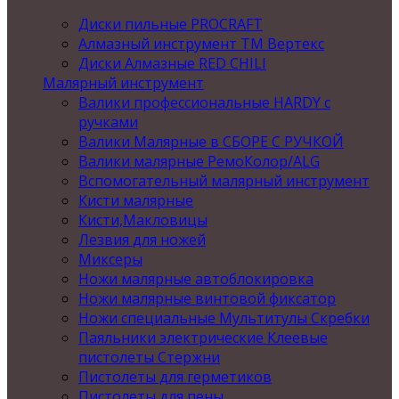
Диски пильные PROCRAFT
Алмазный инструмент ТМ Вертекс
Диски Алмазные RED CHILI
Малярный инструмент
Валики профессиональные HARDY с
ручками
Валики Малярные в СБОРЕ С РУЧКОЙ
Валики малярные РемоКолор/ALG
Вспомогательный малярный инструмент
Кисти малярные
Кисти,Макловицы
Лезвия для ножей
Миксеры
Ножи малярные автоблокировка
Ножи малярные винтовой фиксатор
Ножи специальные Мультитулы Скребки
Паяльники электрические Клеевые
пистолеты Стержни
Пистолеты для герметиков
Пистолеты для пены