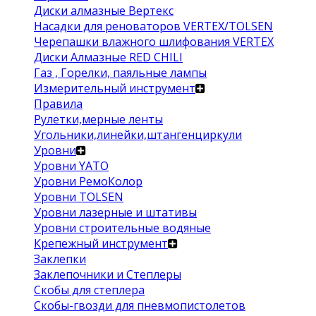
Диски алмазные Вертекс
Насадки для реноваторов VERTEX/TOLSEN
Черепашки влажного шлифования VERTEX
Диски Алмазные RED CHILI
Газ , Горелки, паяльные лампы
Измерительный инструмент
Правила
Рулетки,мерные ленты
Угольники,линейки,штангенциркули
Уровни
Уровни YATO
Уровни РемоКолор
Уровни TOLSEN
Уровни лазерные и штативы
Уровни строительные водяные
Крепежный инструмент
Заклепки
Заклепочники и Степлеры
Скобы для степлера
Скобы-гвозди для пневмопистолетов