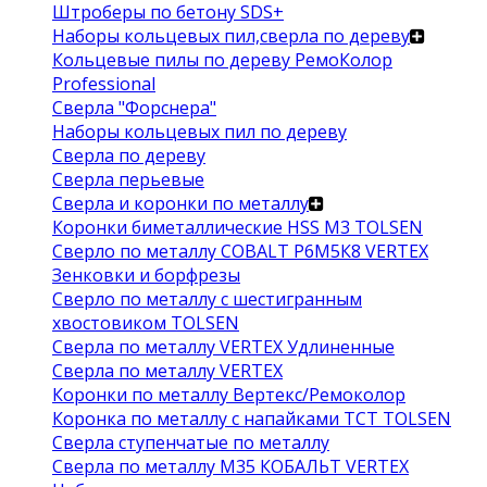
Штроберы по бетону SDS+
Наборы кольцевых пил,сверла по дереву
Кольцевые пилы по дереву РемоКолор
Professional
Сверла "Форснера"
Наборы кольцевых пил по дереву
Сверла по дереву
Сверла перьевые
Сверла и коронки по металлу
Коронки биметаллические HSS M3 TOLSEN
Сверло по металлу COBALT Р6М5К8 VERTEX
Зенковки и борфрезы
Сверло по металлу с шестигранным
хвостовиком TOLSEN
Сверла по металлу VERTEX Удлиненные
Сверла по металлу VERTEX
Коронки по металлу Вертекс/Ремоколор
Коронка по металлу с напайками TCT TOLSEN
Сверла ступенчатые по металлу
Сверла по металлу М35 КОБАЛЬТ VERTEX