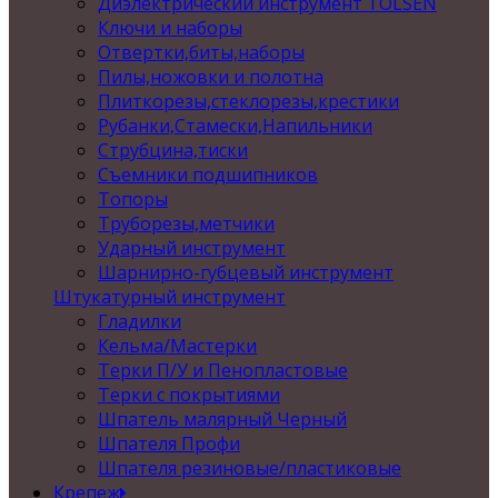
Диэлектрический инструмент TOLSEN
Ключи и наборы
Отвертки,биты,наборы
Пилы,ножовки и полотна
Плиткорезы,стеклорезы,крестики
Рубанки,Стамески,Напильники
Струбцина,тиски
Съемники подшипников
Топоры
Труборезы,метчики
Ударный инструмент
Шарнирно-губцевый инструмент
Штукатурный инструмент
Гладилки
Кельма/Мастерки
Терки П/У и Пенопластовые
Терки с покрытиями
Шпатель малярный Черный
Шпателя Профи
Шпателя резиновые/пластиковые
Крепеж