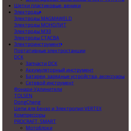
Щетки пластиковые, веники
Электроды
Электроды MAGMAWELD
Электроды МОНОЛИТ
Электроды МЭЗ
Электроды СТАСВА
Электроинструмент
Портативные электростанции
DCK
Запчасти DCK
Аккумуляторный инструмент
Батареи, зарядные устройства, аксессуары
Сетевой инструмент
Фонари-Удлинители
TOLSEN
DongCheng
Цепи для Бензо и Электропил VERTEX
Компрессоры
PROCRAFT, SMART
Мотоблоки