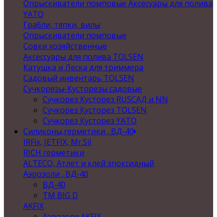
Опрыскиватели помповые Аксесуары для полива
YATO
Грабли, тяпки, вилы
Опрыскиватели помповые
Совки хозяйственные
Аксессуары для полива TOLSEN
Катушка и Леска для триммера
Садовый инвентарь TOLSEN
Сучкорезы-Кусторезы садовые
Сучкорез Кусторез RUSСАД и NN
Сучкорез Кусторез TOLSEN
Сучкорез Кусторез YATO
Силиконы,герметики , ВД-40
IRFix, JETFIX, Mr.Sil
RICH герметики
ALTECO, Атлет и клей эпоксидный
Аэрозоли , ВД-40
ВД-40
TM BIG D
AKFIX
Аэрозоли AKFIX