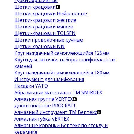
Губки абразивные
Щетки-крацовки
Щетки-крацовки Нейлоновые
Щетки-крацовки жесткие
Щетки-крацовки мягкие
Щетки-крацовки TOLSEN
Щетки проволочные ручные
Щетки-крацовки NN
Круг наждачный самоклеющийся 125мм
Круги для заточки, наборы шлифовальных
камней
Круг наждачный самоклеющийся 180мм
Инструмент для шлифования
Насадки YATO
Абразивные материалы ТМ SMIRDEX
Алмазная группа VERTEX
Диски пильные PROCRAFT
Алмазный инструмент ТМ Вертекс
Алмазная губка VERTEX
Алмазные коронки Вертекс по стеклу и
керамике