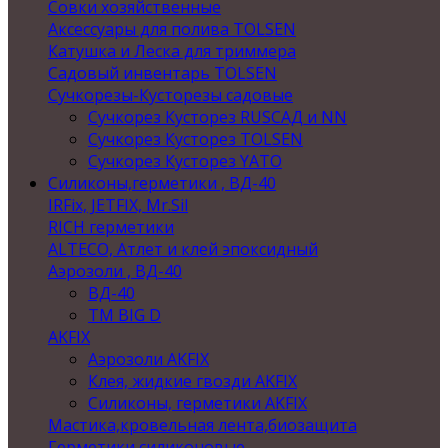
Совки хозяйственные
Аксессуары для полива TOLSEN
Катушка и Леска для триммера
Садовый инвентарь TOLSEN
Сучкорезы-Кусторезы садовые
Сучкорез Кусторез RUSСАД и NN
Сучкорез Кусторез TOLSEN
Сучкорез Кусторез YATO
Силиконы,герметики , ВД-40
IRFix, JETFIX, Mr.Sil
RICH герметики
ALTECO, Атлет и клей эпоксидный
Аэрозоли , ВД-40
ВД-40
TM BIG D
AKFIX
Аэрозоли AKFIX
Клея, жидкие гвозди AKFIX
Силиконы, герметики AKFIX
Мастика,кровельная лента,биозащита
Герметики силиконовые