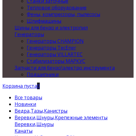
Станки заточные
Тепловое оборудование
Фены, компрессоры, пылесосы
Шлифмашины
Шины для бензо и электропил
Генераторы
Генераторы CHAMPION
Генераторы TecEner
Генераторы VILLARTEC
Стабилизаторы МАРКУС
Запчасти для бензо\электро инструмента
Подшипники
Корзина пуста
0
Все товары
Новинки
Ведра,Тазы,Канистры
Веревки,Шнуры,Крепежные элементы
Веревки,Шнуры
Канаты