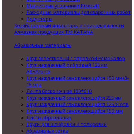
Магнитные угольники Procraft
Расходные материалы для сварочных работ
Редукторы
Хозяйственный инвентарь и принадлежности
Алмазная продукция ТМ KATANA
Абразивные материалы
Круг лепестковый с оправкой РемоКолор
Круг наждачный фибровый 125мм
ABRAforce
Круг наждачный самоклеющийся 150 мм/8-
15 отв
Лента бесконечная 100*610
Круг наждачный самоклеющийся 225мм
Круг наждачный самоклеющийся 125/8 отв
Круг наждачный самоклеющийся 150 мм
Листы абразивные
Круги для шлифовки и полировки
Абразивная сетка