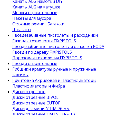
Канаты ALG намотки DIY
Канаты ALG на катушке
Мешки строительные
Пакеты для мусора
Стяжные ремни , Багажки
Шпагаты
Гвоздезабивные пистолеты и расходники
Газовая технология FIXPISTOLS
Гвоздезабивные пистолеты и оснастка RODA
Гвозди по дереву FIXPISTOLS
Пороховая технология FIXPISTOLS
Гвозди строительные
Гибщики арматуры ручные и пружинные
зажимы
Грунтовка Акриловая и Пластификаторы
Пластификаторы и Фибра
Диски отрезные
Диски отрезные BIVOL
Диски отрезные CUTOP
Диски для мини-УШМ 76 мм
Диски отрезные ТМ INTERFLEX