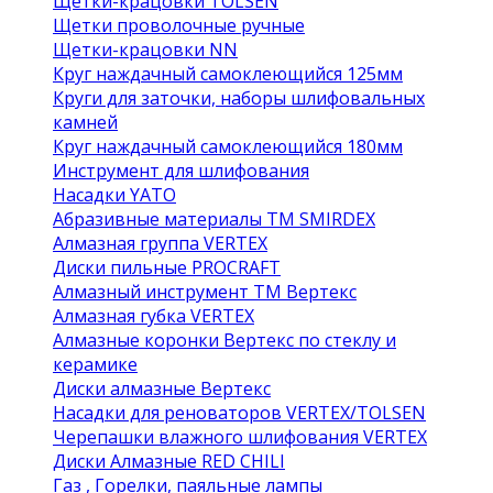
Щетки-крацовки TOLSEN
Щетки проволочные ручные
Щетки-крацовки NN
Круг наждачный самоклеющийся 125мм
Круги для заточки, наборы шлифовальных
камней
Круг наждачный самоклеющийся 180мм
Инструмент для шлифования
Насадки YATO
Абразивные материалы ТМ SMIRDEX
Алмазная группа VERTEX
Диски пильные PROCRAFT
Алмазный инструмент ТМ Вертекс
Алмазная губка VERTEX
Алмазные коронки Вертекс по стеклу и
керамике
Диски алмазные Вертекс
Насадки для реноваторов VERTEX/TOLSEN
Черепашки влажного шлифования VERTEX
Диски Алмазные RED CHILI
Газ , Горелки, паяльные лампы