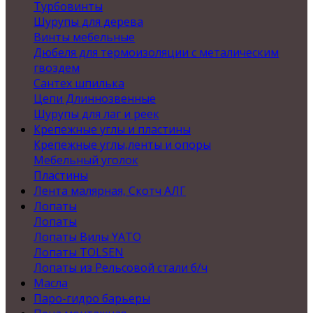
Турбовинты
Шурупы для дерева
Винты мебельные
Дюбеля для термоизоляции с металическим
гвоздем
Сантех шпилька
Цепи Длиннозвенные
Шурупы для лаг и реек
Крепежные углы и пластины
Крепежные углы,ленты и опоры
Мебельный уголок
Пластины
Лента малярная, Скотч АЛГ
Лопаты
Лопаты
Лопаты Вилы YATO
Лопаты TOLSEN
Лопаты из Рельсовой стали б/ч
Масла
Паро-гидро барьеры