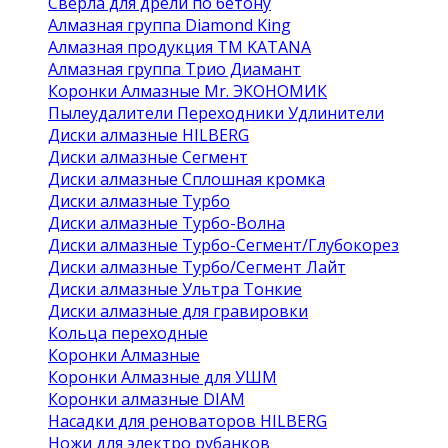
Сверла для дрели по бетону
Алмазная группа Diamond King
Алмазная продукция ТМ KATANA
Алмазная группа Трио Диамант
Коронки Алмазные Mr. ЭКОНОМИК
Пылеудалители Переходники Удлинители
Диски алмазные HILBERG
Диски алмазные Сегмент
Диски алмазные Сплошная кромка
Диски алмазные Турбо
Диски алмазные Турбо-Волна
Диски алмазные Турбо-Сегмент/Глубокорез
Диски алмазные Турбо/Сегмент Лайт
Диски алмазные Ультра Тонкие
Диски алмазные для гравировки
Кольца переходные
Коронки Алмазные
Коронки Алмазные для УШМ
Коронки алмазные DIAM
Насадки для реноваторов HILBERG
Ножи для электро рубанков