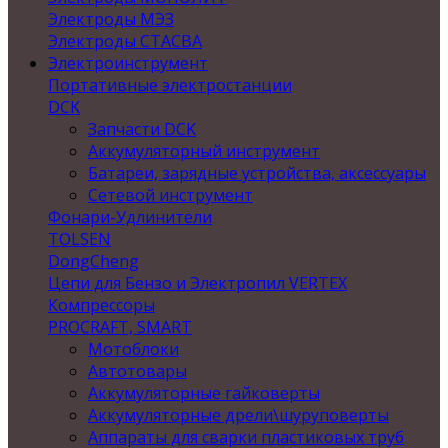
Электроды МЭЗ
Электроды СТАСВА
Электроинструмент
Портативные электростанции
DCK
Запчасти DCK
Аккумуляторный инструмент
Батареи, зарядные устройства, аксессуары
Сетевой инструмент
Фонари-Удлинители
TOLSEN
DongCheng
Цепи для Бензо и Электропил VERTEX
Компрессоры
PROCRAFT, SMART
Мотоблоки
Автотовары
Аккумуляторные гайковерты
Аккумуляторные дрели\шуруповерты
Аппараты для сварки пластиковых труб