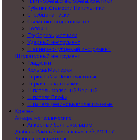
Плиткорезы,стеклорезы,крестики
Рубанки,Стамески,Напильники
Струбцина,тиски
Съемники подшипников
Топоры
Труборезы,метчики
Ударный инструмент
Шарнирно-губцевый инструмент
Штукатурный инструмент
Гладилки
Кельма/Мастерки
Терки П/У и Пенопластовые
Терки с покрытиями
Шпатель малярный Черный
Шпателя Профи
Шпателя резиновые/пластиковые
Крепеж
Анкера металлические
Анкерный болт с кольцом
Дюбель Рамный металлический, MOLLY
Дюбеля пластиковые