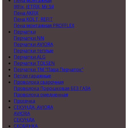
Пена монтажная
IRFix, JETFIX, Mr.Sil
Пена AKFIX
Пена KOLT, REFIT
Пена монтажная PROFFLEX
Перчатки
Перчатки NN
Перчатки AVIORA
Перчатки теплые
Перчатки ALG
Перчатки TOLSEN
Перчатки ТМ "Пара Перчаток"
Петли гаражные
Проволока сварочная
Проволока Порошковая БЕЗ ГАЗА
Проволока омедненная
Просечка
СЕКУНДА, AVIORA
AVIORA
СЕКУНДА
СКОБЯНКА