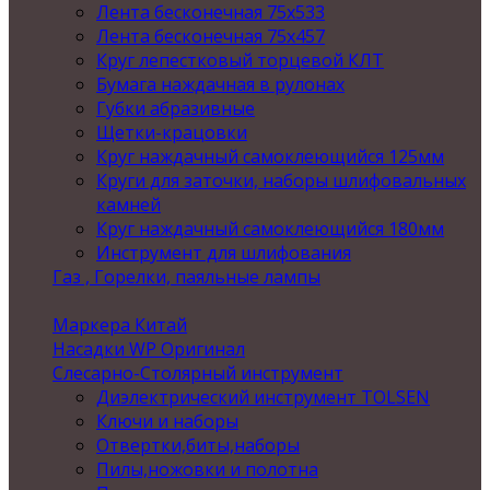
Лента бесконечная 75х533
Лента бесконечная 75х457
Круг лепестковый торцевой КЛТ
Бумага наждачная в рулонах
Губки абразивные
Щетки-крацовки
Круг наждачный самоклеющийся 125мм
Круги для заточки, наборы шлифовальных
камней
Круг наждачный самоклеющийся 180мм
Инструмент для шлифования
Газ , Горелки, паяльные лампы
Маркера Китай
Насадки WP Оригинал
Слесарно-Столярный инструмент
Диэлектрический инструмент TOLSEN
Ключи и наборы
Отвертки,биты,наборы
Пилы,ножовки и полотна