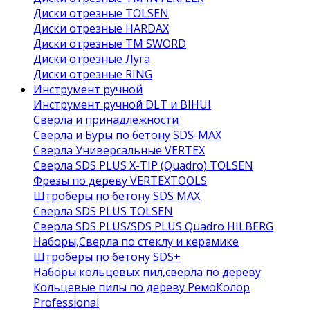
Диски отрезные TOLSEN
Диски отрезные HARDAX
Диски отрезные ТМ SWORD
Диски отрезные Луга
Диски отрезные RING
Инструмент ручной
Инструмент ручной DLT и BIHUI
Сверла и принадлежности
Сверла и Буры по бетону SDS-MAX
Сверла Универсальные VERTEX
Сверла SDS PLUS X-TIP (Quadro) TOLSEN
Фрезы по дереву VERTEXTOOLS
Штроберы по бетону SDS MAX
Сверла SDS PLUS TOLSEN
Сверла SDS PLUS/SDS PLUS Quadro HILBERG
Наборы,Сверла по стеклу и керамике
Штроберы по бетону SDS+
Наборы кольцевых пил,сверла по дереву
Кольцевые пилы по дереву РемоКолор
Professional