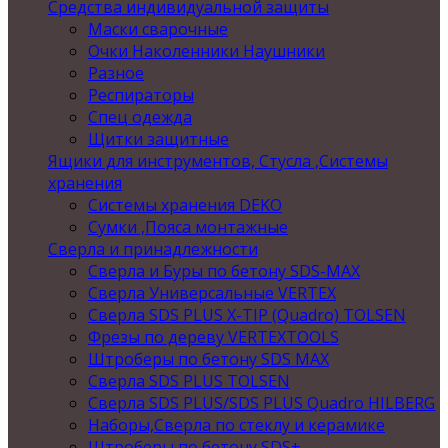
Средства индивидуальной защиты
Маски сварочные
Очки Наколенники Наушники
Разное
Респираторы
Спец одежда
Щитки защитные
Ящики для инструментов, Стусла ,Системы
хранения
Системы хранения DEKO
Сумки ,Пояса монтажные
Сверла и принадлежности
Сверла и Буры по бетону SDS-MAX
Сверла Универсальные VERTEX
Сверла SDS PLUS X-TIP (Quadro) TOLSEN
Фрезы по дереву VERTEXTOOLS
Штроберы по бетону SDS MAX
Сверла SDS PLUS TOLSEN
Сверла SDS PLUS/SDS PLUS Quadro HILBERG
Наборы,Сверла по стеклу и керамике
Штроберы по бетону SDS+