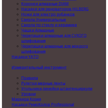
Коронки алмазные DIAM
Насадки для реноваторов HILBERG
Ножи для электро рубанков
Сверла Универсальные
Сверла по стеклу и керамике
Чашки Алмазные
Черепашки алмазные для СУХОГО
шлифования
Черепашки алмазные для мокрого
шлифования
Насадки YATO
Измерительный инструмент
Правила
Рулетки,мерные ленты
Угольники,линейки,штангенциркули
Уровни
Маркера Корея
Насадки РемоКолор Professional