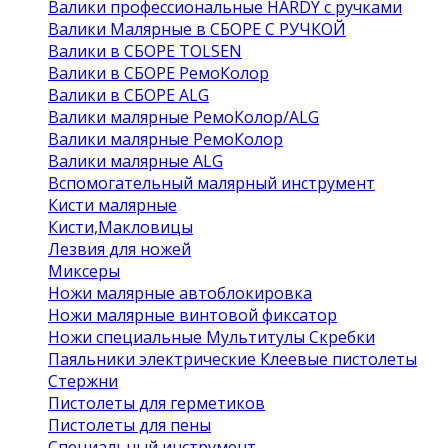
Валики профессиональные HARDY с ручками
Валики Малярные в СБОРЕ С РУЧКОЙ
Валики в СБОРЕ TOLSEN
Валики в СБОРЕ РемоКолор
Валики в СБОРЕ ALG
Валики малярные РемоКолор/ALG
Валики малярные РемоКолор
Валики малярные ALG
Вспомогательный малярный инструмент
Кисти малярные
Кисти,Макловицы
Лезвия для ножей
Миксеры
Ножи малярные автоблокировка
Ножи малярные винтовой фиксатор
Ножи специальные Мультитулы Скребки
Паяльники электрические Клеевые пистолеты
Стержни
Пистолеты для герметиков
Пистолеты для пены
Специальный инструмент