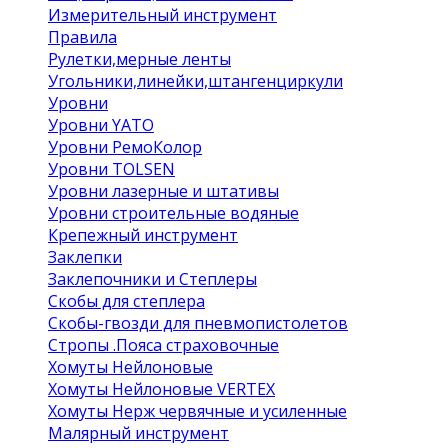
Измерительный инструмент
Правила
Рулетки,мерные ленты
Угольники,линейки,штангенциркули
Уровни
Уровни YATO
Уровни РемоКолор
Уровни TOLSEN
Уровни лазерные и штативы
Уровни строительные водяные
Крепежный инструмент
Заклепки
Заклепочники и Степлеры
Скобы для степлера
Скобы-гвозди для пневмопистолетов
Стропы .Пояса страховочные
Хомуты Нейлоновые
Хомуты Нейлоновые VERTEX
Хомуты Нерж червячные и усиленные
Малярный инструмент