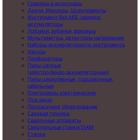
Граверы и аксессуары
Дрели, Миксеры, Шуруповерты
Инструмент без АКБ ,зарядки,
аккумуляторы
Лобзики, рубанки, фрезеры
Мультиметры, детекторы напряжения
Наборы аккумуляторного инструмента
Насосы
Перфораторы
Пилы цепные
(электро,бензо,аккумуляторные)
Пилы циркулярные, торцовочные,
сабельные
Плиткорезы электрические
Под заказ
Покрасочное оборудование
Садовая техника
Сварочные аппараты
Сверлильные станки DIAM
Станки