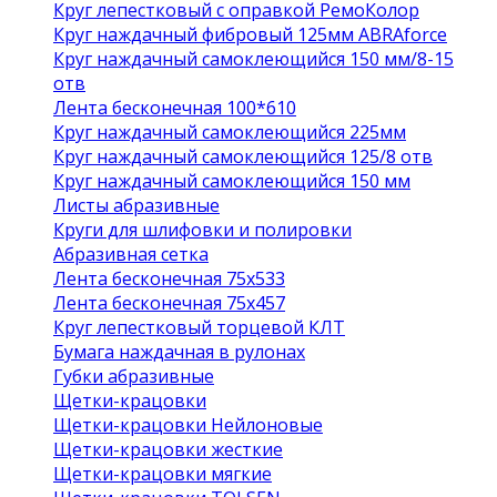
Круг лепестковый с оправкой РемоКолор
Круг наждачный фибровый 125мм ABRAforce
Круг наждачный самоклеющийся 150 мм/8-15
отв
Лента бесконечная 100*610
Круг наждачный самоклеющийся 225мм
Круг наждачный самоклеющийся 125/8 отв
Круг наждачный самоклеющийся 150 мм
Листы абразивные
Круги для шлифовки и полировки
Абразивная сетка
Лента бесконечная 75х533
Лента бесконечная 75х457
Круг лепестковый торцевой КЛТ
Бумага наждачная в рулонах
Губки абразивные
Щетки-крацовки
Щетки-крацовки Нейлоновые
Щетки-крацовки жесткие
Щетки-крацовки мягкие