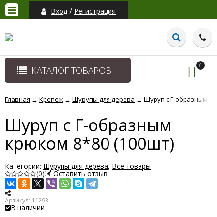
/
Вход
Регистрация
0
КАТАЛОГ ТОВАРОВ
Главная
Крепеж
Шурупы для дерева
Шуруп с Г-образным кр
→
→
→
Шуруп с Г-образным
крюком 8*80 (100шт)
Категории:
Шурупы для дерева
,
Все товары
(0)
Оставить отзыв
Артикул:
11293
В наличии