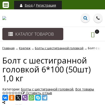
/
Вход
Регистрация
0
КАТАЛОГ ТОВАРОВ
Главная
Крепеж
Болты с шестигранной головкой
Болт с шест
→
→
→
Болт с шестигранной
головкой 6*100 (50шт)
1,0 кг
Категории:
Болты с шестигранной головкой
,
Все товары
(0)
Оставить отзыв