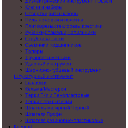
Диэлектрический инструмент TOLSEN
Ключи и наборы
Отвертки,биты,наборы
Пилы,ножовки и полотна
Плиткорезы,стеклорезы,крестики
Рубанки,Стамески,Напильники
Струбцина,тиски
Съемники подшипников
Топоры
Труборезы,метчики
Ударный инструмент
Шарнирно-губцевый инструмент
Штукатурный инструмент
Гладилки
Кельма/Мастерки
Терки П/У и Пенопластовые
Терки с покрытиями
Шпатель малярный Черный
Шпателя Профи
Шпателя резиновые/пластиковые
Крепеж