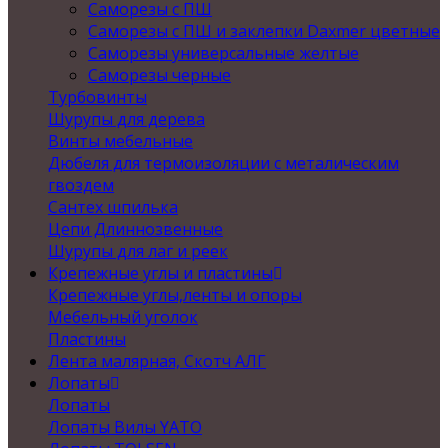
Саморезы с ПШ
Саморезы с ПШ и заклепки Daxmer цветные
Саморезы универсальные желтые
Саморезы черные
Турбовинты
Шурупы для дерева
Винты мебельные
Дюбеля для термоизоляции с металическим
гвоздем
Сантех шпилька
Цепи Длиннозвенные
Шурупы для лаг и реек
Крепежные углы и пластины
Крепежные углы,ленты и опоры
Мебельный уголок
Пластины
Лента малярная, Скотч АЛГ
Лопаты
Лопаты
Лопаты Вилы YATO