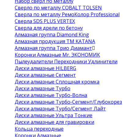
Набор сверл по металлу
Сверло по металлу COBALT TOLSEN
Сверла по металлу РемоКолор Professional
Сверла SDS PLUS VERTEX
Сверла для дрели по бетону
Алмазная группа Diamond King
Алмазная продукция ТМ KATANA
Алмазная группа Трио Диамант
Коронки Алмазные Mr. ЭКОНОМИК
Пылеудалители Переходники Удлинители
Диски алмазные HILBERG
Диски алмазные Сегмент
Диски алмазные Сплошная кромка
Диски алмазные Турбо
Диски алмазные Турбо-Волна
Диски алмазные Турбо-Сегмент/Глубокорез
Диски алмазные Турбо/Сегмент Лайт
Диски алмазные Ультра Тонкие
Диски алмазные для гравировки
Кольца переходные
Коронки Алмазные