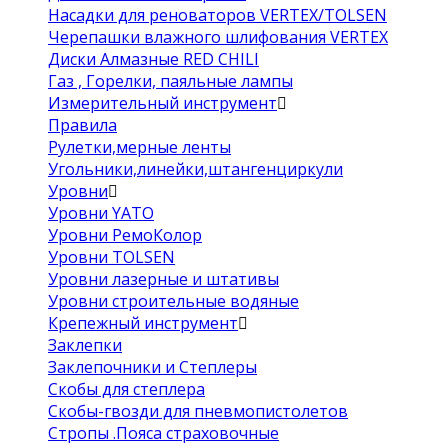
Насадки для реноваторов VERTEX/TOLSEN
Черепашки влажного шлифования VERTEX
Диски Алмазные RED CHILI
Газ , Горелки, паяльные лампы
Измерительный инструмент
Правила
Рулетки,мерные ленты
Угольники,линейки,штангенциркули
Уровни
Уровни YATO
Уровни РемоКолор
Уровни TOLSEN
Уровни лазерные и штативы
Уровни строительные водяные
Крепежный инструмент
Заклепки
Заклепочники и Степлеры
Скобы для степлера
Скобы-гвозди для пневмопистолетов
Стропы .Пояса страховочные