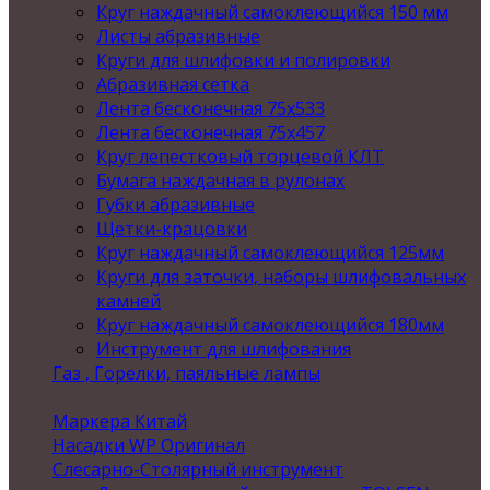
Круг наждачный самоклеющийся 150 мм
Листы абразивные
Круги для шлифовки и полировки
Абразивная сетка
Лента бесконечная 75х533
Лента бесконечная 75х457
Круг лепестковый торцевой КЛТ
Бумага наждачная в рулонах
Губки абразивные
Щетки-крацовки
Круг наждачный самоклеющийся 125мм
Круги для заточки, наборы шлифовальных
камней
Круг наждачный самоклеющийся 180мм
Инструмент для шлифования
Газ , Горелки, паяльные лампы
Маркера Китай
Насадки WP Оригинал
Слесарно-Столярный инструмент