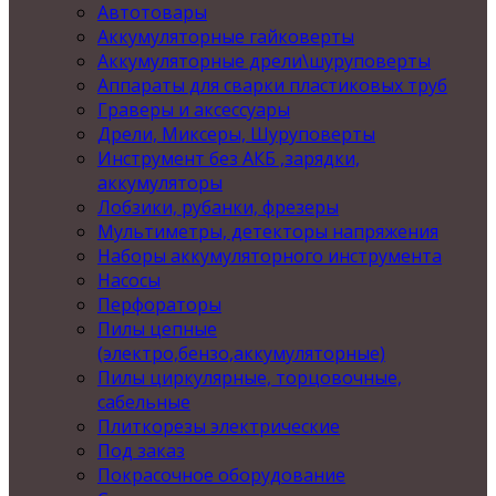
Автотовары
Аккумуляторные гайковерты
Аккумуляторные дрели\шуруповерты
Аппараты для сварки пластиковых труб
Граверы и аксессуары
Дрели, Миксеры, Шуруповерты
Инструмент без АКБ ,зарядки,
аккумуляторы
Лобзики, рубанки, фрезеры
Мультиметры, детекторы напряжения
Наборы аккумуляторного инструмента
Насосы
Перфораторы
Пилы цепные
(электро,бензо,аккумуляторные)
Пилы циркулярные, торцовочные,
сабельные
Плиткорезы электрические
Под заказ
Покрасочное оборудование