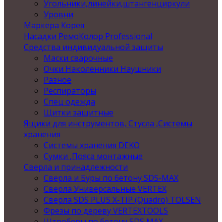
Угольники,линейки,штангенциркули
Уровни
Маркера Корея
Насадки РемоКолор Professional
Средства индивидуальной защиты
Маски сварочные
Очки Наколенники Наушники
Разное
Респираторы
Спец одежда
Щитки защитные
Ящики для инструментов, Стусла ,Системы
хранения
Системы хранения DEKO
Сумки ,Пояса монтажные
Сверла и принадлежности
Сверла и Буры по бетону SDS-MAX
Сверла Универсальные VERTEX
Сверла SDS PLUS X-TIP (Quadro) TOLSEN
Фрезы по дереву VERTEXTOOLS
Штроберы по бетону SDS MAX