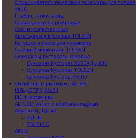
Опрыскиватели помповые Аксесуары для полива
YATO
Грабли, тяпки, вилы
Опрыскиватели помповые
Совки хозяйственные
Аксессуары для полива TOLSEN
Катушка и Леска для триммера
Садовый инвентарь TOLSEN
Сучкорезы-Кусторезы садовые
Сучкорез Кусторез RUSСАД и NN
Сучкорез Кусторез TOLSEN
Сучкорез Кусторез YATO
Силиконы,герметики , ВД-40
IRFix, JETFIX, Mr.Sil
RICH герметики
ALTECO, Атлет и клей эпоксидный
Аэрозоли , ВД-40
ВД-40
TM BIG D
AKFIX
Аэрозоли AKFIX