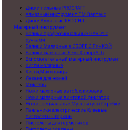
Диски пильные PROCRAFT
Алмазный инструмент ТМ Вертекс
Диски Алмазные RED CHILI
Малярный инструмент
Валики профессиональные HARDY с
ручками
Валики Малярные в СБОРЕ С РУЧКОЙ
Валики малярные РемоКолор/ALG
Вспомогательный малярный инструмент
Кисти малярные
Кисти,Макловицы
Лезвия для ножей
Миксеры
Ножи малярные автоблокировка
Ножи малярные винтовой фиксатор
Ножи специальные Мультитулы Скребки
Паяльники электрические Клеевые
пистолеты Стержни
Пистолеты для герметиков
Пистолеты для пены