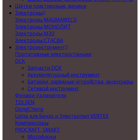
Щетки пластиковые, веники
Электроды
Электроды MAGMAWELD
Электроды МОНОЛИТ
Электроды МЭЗ
Электроды СТАСВА
Электроинструмент
Портативные электростанции
DCK
Запчасти DCK
Аккумуляторный инструмент
Батареи, зарядные устройства, аксессуары
Сетевой инструмент
Фонари-Удлинители
TOLSEN
DongCheng
Цепи для Бензо и Электропил VERTEX
Компрессоры
PROCRAFT, SMART
Мотоблоки