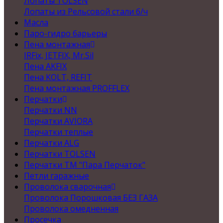
Лопаты TOLSEN
Лопаты из Рельсовой стали б/ч
Масла
Паро-гидро барьеры
Пена монтажная
IRFix, JETFIX, Mr.Sil
Пена AKFIX
Пена KOLT, REFIT
Пена монтажная PROFFLEX
Перчатки
Перчатки NN
Перчатки AVIORA
Перчатки теплые
Перчатки ALG
Перчатки TOLSEN
Перчатки ТМ "Пара Перчаток"
Петли гаражные
Проволока сварочная
Проволока Порошковая БЕЗ ГАЗА
Проволока омедненная
Просечка