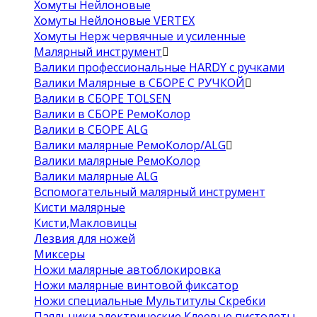
Хомуты Нейлоновые
Хомуты Нейлоновые VERTEX
Хомуты Нерж червячные и усиленные
Малярный инструмент
Валики профессиональные HARDY с ручками
Валики Малярные в СБОРЕ С РУЧКОЙ
Валики в СБОРЕ TOLSEN
Валики в СБОРЕ РемоКолор
Валики в СБОРЕ ALG
Валики малярные РемоКолор/ALG
Валики малярные РемоКолор
Валики малярные ALG
Вспомогательный малярный инструмент
Кисти малярные
Кисти,Макловицы
Лезвия для ножей
Миксеры
Ножи малярные автоблокировка
Ножи малярные винтовой фиксатор
Ножи специальные Мультитулы Скребки
Паяльники электрические Клеевые пистолеты