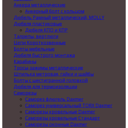
Анкера металлические
Анкерный болт с кольцом
Дюбель Рамный металлический, MOLLY
Дюбеля пластиковые
Дюбеля КПО и КПР
Талрепы, вертлюги
Цепи Короткозвенные
Болты мебельные
Дюбеля быстрого монтажа
Карабины
Тросы-зажимы металлические
Шпилька метровая, гайки и шайбы
Болты с шестигранной головкой
Дюбеля для термоизоляции
Саморезы
Саморез флюгель Daxmer
Саморез универсальный TORX Daxmer
Саморезы кровельные Daxmer
Саморезы кровельные Стандарт
Саморезы оконные Daxmer