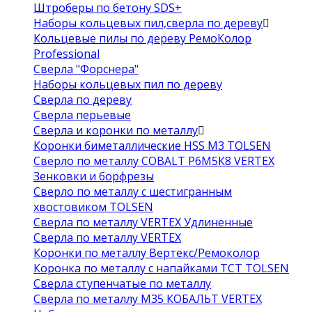
Штроберы по бетону SDS+
Наборы кольцевых пил,сверла по дереву
Кольцевые пилы по дереву РемоКолор
Professional
Сверла "Форснера"
Наборы кольцевых пил по дереву
Сверла по дереву
Сверла перьевые
Сверла и коронки по металлу
Коронки биметаллические HSS M3 TOLSEN
Сверло по металлу COBALT Р6М5К8 VERTEX
Зенковки и борфрезы
Сверло по металлу с шестигранным
хвостовиком TOLSEN
Сверла по металлу VERTEX Удлиненные
Сверла по металлу VERTEX
Коронки по металлу Вертекс/Ремоколор
Коронка по металлу с напайками TCT TOLSEN
Сверла ступенчатые по металлу
Сверла по металлу М35 КОБАЛЬТ VERTEX