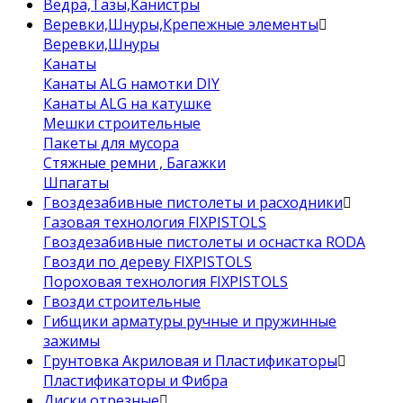
Ведра,Тазы,Канистры
Веревки,Шнуры,Крепежные элементы
Веревки,Шнуры
Канаты
Канаты ALG намотки DIY
Канаты ALG на катушке
Мешки строительные
Пакеты для мусора
Стяжные ремни , Багажки
Шпагаты
Гвоздезабивные пистолеты и расходники
Газовая технология FIXPISTOLS
Гвоздезабивные пистолеты и оснастка RODA
Гвозди по дереву FIXPISTOLS
Пороховая технология FIXPISTOLS
Гвозди строительные
Гибщики арматуры ручные и пружинные
зажимы
Грунтовка Акриловая и Пластификаторы
Пластификаторы и Фибра
Диски отрезные