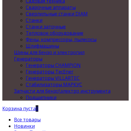
Садовая техника
Сварочные аппараты
Сверлильные станки DIAM
Станки
Станки заточные
Тепловое оборудование
Фены, компрессоры, пылесосы
Шлифмашины
Шины для бензо и электропил
Генераторы
Генераторы CHAMPION
Генераторы TecEner
Генераторы VILLARTEC
Стабилизаторы МАРКУС
Запчасти для бензо\электро инструмента
Подшипники
Корзина пуста
0
Все товары
Новинки