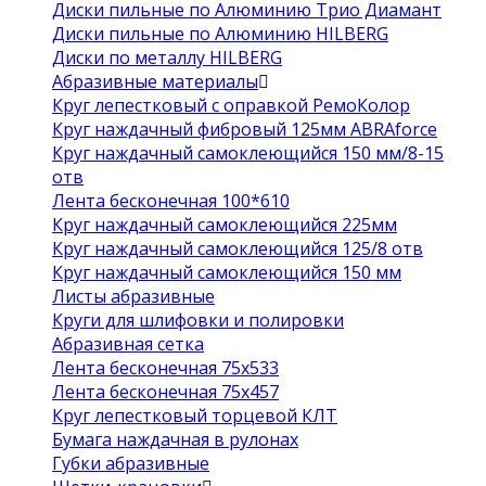
Диски пильные по Алюминию Трио Диамант
Диски пильные по Алюминию HILBERG
Диски по металлу HILBERG
Абразивные материалы
Круг лепестковый с оправкой РемоКолор
Круг наждачный фибровый 125мм ABRAforce
Круг наждачный самоклеющийся 150 мм/8-15
отв
Лента бесконечная 100*610
Круг наждачный самоклеющийся 225мм
Круг наждачный самоклеющийся 125/8 отв
Круг наждачный самоклеющийся 150 мм
Листы абразивные
Круги для шлифовки и полировки
Абразивная сетка
Лента бесконечная 75х533
Лента бесконечная 75х457
Круг лепестковый торцевой КЛТ
Бумага наждачная в рулонах
Губки абразивные