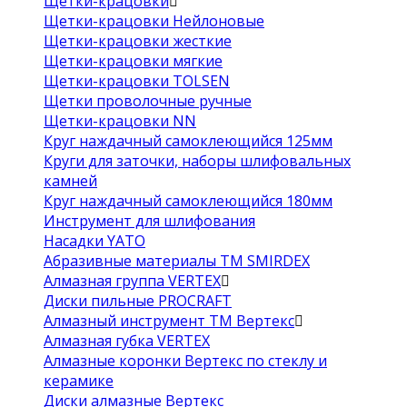
Щетки-крацовки
Щетки-крацовки Нейлоновые
Щетки-крацовки жесткие
Щетки-крацовки мягкие
Щетки-крацовки TOLSEN
Щетки проволочные ручные
Щетки-крацовки NN
Круг наждачный самоклеющийся 125мм
Круги для заточки, наборы шлифовальных
камней
Круг наждачный самоклеющийся 180мм
Инструмент для шлифования
Насадки YATO
Абразивные материалы ТМ SMIRDEX
Алмазная группа VERTEX
Диски пильные PROCRAFT
Алмазный инструмент ТМ Вертекс
Алмазная губка VERTEX
Алмазные коронки Вертекс по стеклу и
керамике
Диски алмазные Вертекс