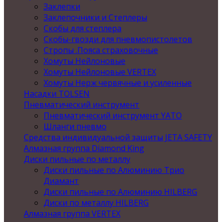
Заклепки
Заклепочники и Степлеры
Скобы для степлера
Скобы-гвозди для пневмопистолетов
Стропы .Пояса страховочные
Хомуты Нейлоновые
Хомуты Нейлоновые VERTEX
Хомуты Нерж червячные и усиленные
Насадки TOLSEN
Пневматический инструмент
Пневматический инструмент YATO
Шланги пневмо
Средства индивидуальной защиты JETA SAFETY
Алмазная группа Diamond King
Диски пильные по металлу
Диски пильные по Алюминию Трио
Диамант
Диски пильные по Алюминию HILBERG
Диски по металлу HILBERG
Алмазная группа VERTEX