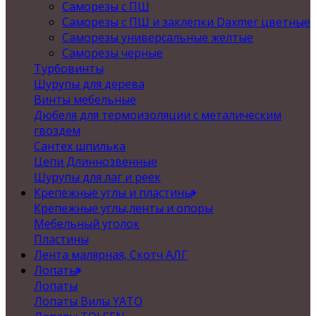
Саморезы с ПШ
Саморезы с ПШ и заклепки Daxmer цветные
Саморезы универсальные желтые
Саморезы черные
Турбовинты
Шурупы для дерева
Винты мебельные
Дюбеля для термоизоляции с металическим
гвоздем
Сантех шпилька
Цепи Длиннозвенные
Шурупы для лаг и реек
Крепежные углы и пластины
Крепежные углы,ленты и опоры
Мебельный уголок
Пластины
Лента малярная, Скотч АЛГ
Лопаты
Лопаты
Лопаты Вилы YATO