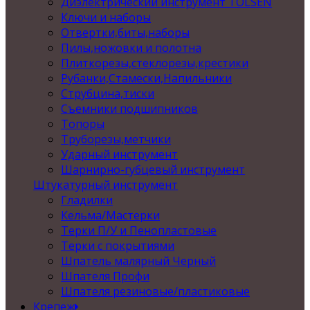
Диэлектрический инструмент TOLSEN
Ключи и наборы
Отвертки,биты,наборы
Пилы,ножовки и полотна
Плиткорезы,стеклорезы,крестики
Рубанки,Стамески,Напильники
Струбцина,тиски
Съемники подшипников
Топоры
Труборезы,метчики
Ударный инструмент
Шарнирно-губцевый инструмент
Штукатурный инструмент
Гладилки
Кельма/Мастерки
Терки П/У и Пенопластовые
Терки с покрытиями
Шпатель малярный Черный
Шпателя Профи
Шпателя резиновые/пластиковые
Крепеж