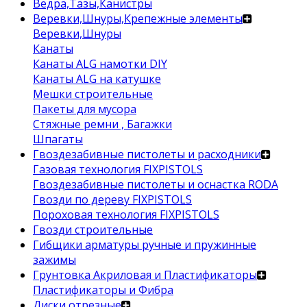
Ведра,Тазы,Канистры
Веревки,Шнуры,Крепежные элементы
Веревки,Шнуры
Канаты
Канаты ALG намотки DIY
Канаты ALG на катушке
Мешки строительные
Пакеты для мусора
Стяжные ремни , Багажки
Шпагаты
Гвоздезабивные пистолеты и расходники
Газовая технология FIXPISTOLS
Гвоздезабивные пистолеты и оснастка RODA
Гвозди по дереву FIXPISTOLS
Пороховая технология FIXPISTOLS
Гвозди строительные
Гибщики арматуры ручные и пружинные
зажимы
Грунтовка Акриловая и Пластификаторы
Пластификаторы и Фибра
Диски отрезные