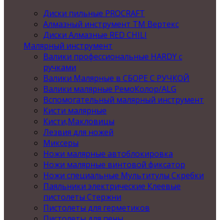
Диски пильные PROCRAFT
Алмазный инструмент ТМ Вертекс
Диски Алмазные RED CHILI
Малярный инструмент
Валики профессиональные HARDY с
ручками
Валики Малярные в СБОРЕ С РУЧКОЙ
Валики малярные РемоКолор/ALG
Вспомогательный малярный инструмент
Кисти малярные
Кисти,Макловицы
Лезвия для ножей
Миксеры
Ножи малярные автоблокировка
Ножи малярные винтовой фиксатор
Ножи специальные Мультитулы Скребки
Паяльники электрические Клеевые
пистолеты Стержни
Пистолеты для герметиков
Пистолеты для пены