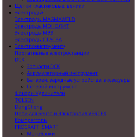
Щетки пластиковые, веники
Электроды
Электроды MAGMAWELD
Электроды МОНОЛИТ
Электроды МЭЗ
Электроды СТАСВА
Электроинструмент
Портативные электростанции
DCK
Запчасти DCK
Аккумуляторный инструмент
Батареи, зарядные устройства, аксессуары
Сетевой инструмент
Фонари-Удлинители
TOLSEN
DongCheng
Цепи для Бензо и Электропил VERTEX
Компрессоры
PROCRAFT, SMART
Мотоблоки