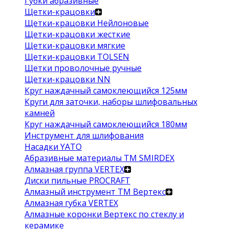
Губки абразивные
Щетки-крацовки
Щетки-крацовки Нейлоновые
Щетки-крацовки жесткие
Щетки-крацовки мягкие
Щетки-крацовки TOLSEN
Щетки проволочные ручные
Щетки-крацовки NN
Круг наждачный самоклеющийся 125мм
Круги для заточки, наборы шлифовальных
камней
Круг наждачный самоклеющийся 180мм
Инструмент для шлифования
Насадки YATO
Абразивные материалы ТМ SMIRDEX
Алмазная группа VERTEX
Диски пильные PROCRAFT
Алмазный инструмент ТМ Вертекс
Алмазная губка VERTEX
Алмазные коронки Вертекс по стеклу и
керамике