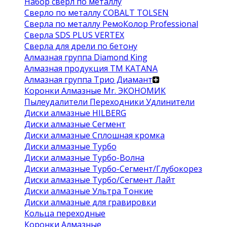
Набор сверл по металлу
Сверло по металлу COBALT TOLSEN
Сверла по металлу РемоКолор Professional
Сверла SDS PLUS VERTEX
Сверла для дрели по бетону
Алмазная группа Diamond King
Алмазная продукция ТМ KATANA
Алмазная группа Трио Диамант
Коронки Алмазные Mr. ЭКОНОМИК
Пылеудалители Переходники Удлинители
Диски алмазные HILBERG
Диски алмазные Сегмент
Диски алмазные Сплошная кромка
Диски алмазные Турбо
Диски алмазные Турбо-Волна
Диски алмазные Турбо-Сегмент/Глубокорез
Диски алмазные Турбо/Сегмент Лайт
Диски алмазные Ультра Тонкие
Диски алмазные для гравировки
Кольца переходные
Коронки Алмазные