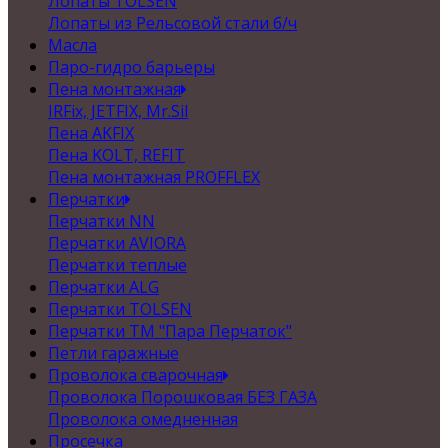
Лопаты TOLSEN
Лопаты из Рельсовой стали б/ч
Масла
Паро-гидро барьеры
Пена монтажная
IRFix, JETFIX, Mr.Sil
Пена AKFIX
Пена KOLT, REFIT
Пена монтажная PROFFLEX
Перчатки
Перчатки NN
Перчатки AVIORA
Перчатки теплые
Перчатки ALG
Перчатки TOLSEN
Перчатки ТМ "Пара Перчаток"
Петли гаражные
Проволока сварочная
Проволока Порошковая БЕЗ ГАЗА
Проволока омедненная
Просечка