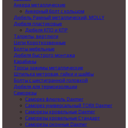
Анкера металлические
Анкерный болт с кольцом
Дюбель Рамный металлический, MOLLY
Дюбеля пластиковые
Дюбеля КПО и КПР
Талрепы, вертлюги
Цепи Короткозвенные
Болты мебельные
Дюбеля быстрого монтажа
Карабины
Тросы-зажимы металлические
Шпилька метровая, гайки и шайбы
Болты с шестигранной головкой
Дюбеля для термоизоляции
Саморезы
Саморез флюгель Daxmer
Саморез универсальный TORX Daxmer
Саморезы кровельные Daxmer
Саморезы кровельные Стандарт
Саморезы оконные Daxmer