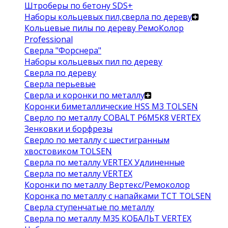
Штроберы по бетону SDS+
Наборы кольцевых пил,сверла по дереву
Кольцевые пилы по дереву РемоКолор
Professional
Сверла "Форснера"
Наборы кольцевых пил по дереву
Сверла по дереву
Сверла перьевые
Сверла и коронки по металлу
Коронки биметаллические HSS M3 TOLSEN
Сверло по металлу COBALT Р6М5К8 VERTEX
Зенковки и борфрезы
Сверло по металлу с шестигранным
хвостовиком TOLSEN
Сверла по металлу VERTEX Удлиненные
Сверла по металлу VERTEX
Коронки по металлу Вертекс/Ремоколор
Коронка по металлу с напайками TCT TOLSEN
Сверла ступенчатые по металлу
Сверла по металлу М35 КОБАЛЬТ VERTEX