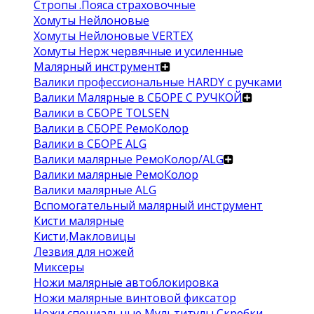
Стропы .Пояса страховочные
Хомуты Нейлоновые
Хомуты Нейлоновые VERTEX
Хомуты Нерж червячные и усиленные
Малярный инструмент
Валики профессиональные HARDY с ручками
Валики Малярные в СБОРЕ С РУЧКОЙ
Валики в СБОРЕ TOLSEN
Валики в СБОРЕ РемоКолор
Валики в СБОРЕ ALG
Валики малярные РемоКолор/ALG
Валики малярные РемоКолор
Валики малярные ALG
Вспомогательный малярный инструмент
Кисти малярные
Кисти,Макловицы
Лезвия для ножей
Миксеры
Ножи малярные автоблокировка
Ножи малярные винтовой фиксатор
Ножи специальные Мультитулы Скребки