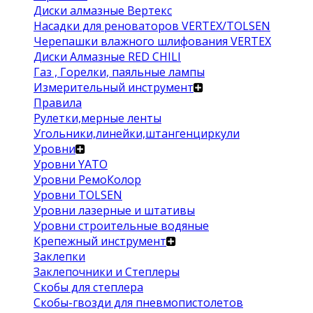
Диски алмазные Вертекс
Насадки для реноваторов VERTEX/TOLSEN
Черепашки влажного шлифования VERTEX
Диски Алмазные RED CHILI
Газ , Горелки, паяльные лампы
Измерительный инструмент
Правила
Рулетки,мерные ленты
Угольники,линейки,штангенциркули
Уровни
Уровни YATO
Уровни РемоКолор
Уровни TOLSEN
Уровни лазерные и штативы
Уровни строительные водяные
Крепежный инструмент
Заклепки
Заклепочники и Степлеры
Скобы для степлера
Скобы-гвозди для пневмопистолетов