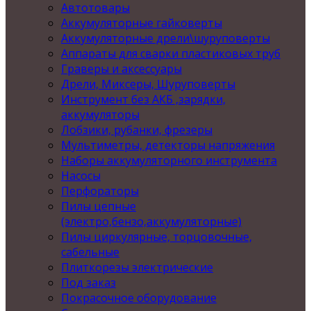
Автотовары
Аккумуляторные гайковерты
Аккумуляторные дрели\шуруповерты
Аппараты для сварки пластиковых труб
Граверы и аксессуары
Дрели, Миксеры, Шуруповерты
Инструмент без АКБ ,зарядки,
аккумуляторы
Лобзики, рубанки, фрезеры
Мультиметры, детекторы напряжения
Наборы аккумуляторного инструмента
Насосы
Перфораторы
Пилы цепные
(электро,бензо,аккумуляторные)
Пилы циркулярные, торцовочные,
сабельные
Плиткорезы электрические
Под заказ
Покрасочное оборудование