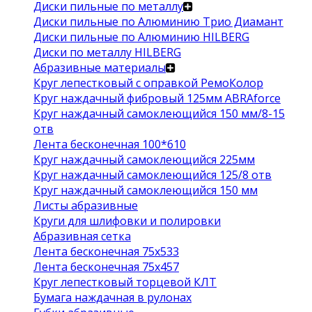
Диски пильные по металлу
Диски пильные по Алюминию Трио Диамант
Диски пильные по Алюминию HILBERG
Диски по металлу HILBERG
Абразивные материалы
Круг лепестковый с оправкой РемоКолор
Круг наждачный фибровый 125мм ABRAforce
Круг наждачный самоклеющийся 150 мм/8-15
отв
Лента бесконечная 100*610
Круг наждачный самоклеющийся 225мм
Круг наждачный самоклеющийся 125/8 отв
Круг наждачный самоклеющийся 150 мм
Листы абразивные
Круги для шлифовки и полировки
Абразивная сетка
Лента бесконечная 75х533
Лента бесконечная 75х457
Круг лепестковый торцевой КЛТ
Бумага наждачная в рулонах