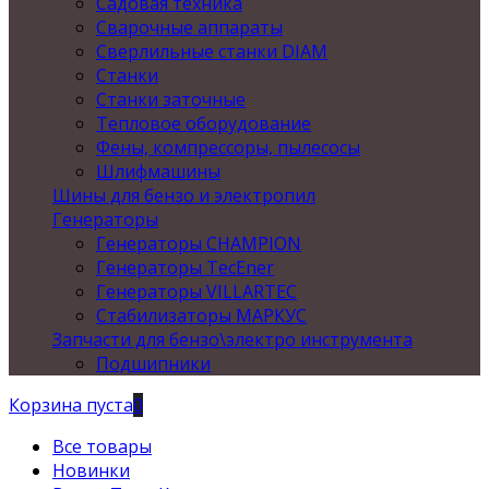
Садовая техника
Сварочные аппараты
Сверлильные станки DIAM
Станки
Станки заточные
Тепловое оборудование
Фены, компрессоры, пылесосы
Шлифмашины
Шины для бензо и электропил
Генераторы
Генераторы CHAMPION
Генераторы TecEner
Генераторы VILLARTEC
Стабилизаторы МАРКУС
Запчасти для бензо\электро инструмента
Подшипники
Корзина пуста
0
Все товары
Новинки