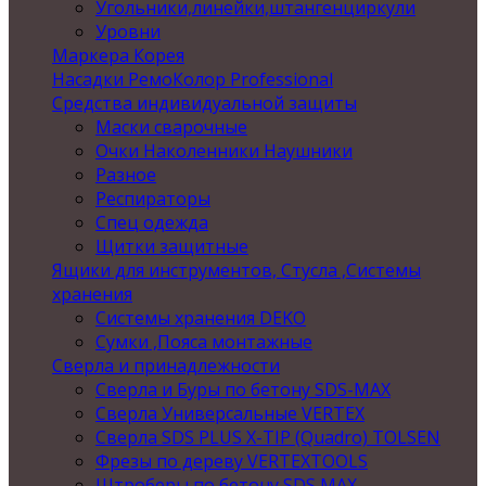
Угольники,линейки,штангенциркули
Уровни
Маркера Корея
Насадки РемоКолор Professional
Средства индивидуальной защиты
Маски сварочные
Очки Наколенники Наушники
Разное
Респираторы
Спец одежда
Щитки защитные
Ящики для инструментов, Стусла ,Системы
хранения
Системы хранения DEKO
Сумки ,Пояса монтажные
Сверла и принадлежности
Сверла и Буры по бетону SDS-MAX
Сверла Универсальные VERTEX
Сверла SDS PLUS X-TIP (Quadro) TOLSEN
Фрезы по дереву VERTEXTOOLS
Штроберы по бетону SDS MAX