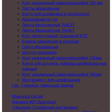
Круг наждачный самоклеющийся 150 мм
Листы абразивные
Круги для шлифовки и полировки
Абразивная сетка
Лента бесконечная 75х533
Лента бесконечная 75х457
Круг лепестковый торцевой КЛТ
Бумага наждачная в рулонах
Губки абразивные
Щетки-крацовки
Круг наждачный самоклеющийся 125мм
Круги для заточки, наборы шлифовальных
камней
Круг наждачный самоклеющийся 180мм
Инструмент для шлифования
Газ , Горелки, паяльные лампы
Маркера Китай
Насадки WP Оригинал
Слесарно-Столярный инструмент