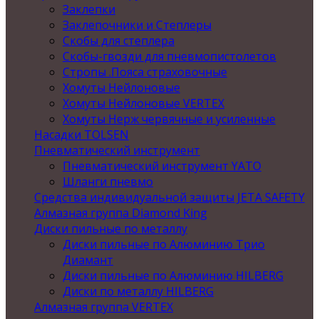
Заклепки
Заклепочники и Степлеры
Скобы для степлера
Скобы-гвозди для пневмопистолетов
Стропы .Пояса страховочные
Хомуты Нейлоновые
Хомуты Нейлоновые VERTEX
Хомуты Нерж червячные и усиленные
Насадки TOLSEN
Пневматический инструмент
Пневматический инструмент YATO
Шланги пневмо
Средства индивидуальной защиты JETA SAFETY
Алмазная группа Diamond King
Диски пильные по металлу
Диски пильные по Алюминию Трио
Диамант
Диски пильные по Алюминию HILBERG
Диски по металлу HILBERG
Алмазная группа VERTEX