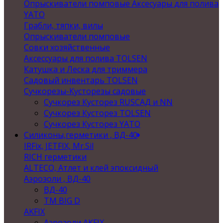
Опрыскиватели помповые Аксесуары для полива
YATO
Грабли, тяпки, вилы
Опрыскиватели помповые
Совки хозяйственные
Аксессуары для полива TOLSEN
Катушка и Леска для триммера
Садовый инвентарь TOLSEN
Сучкорезы-Кусторезы садовые
Сучкорез Кусторез RUSСАД и NN
Сучкорез Кусторез TOLSEN
Сучкорез Кусторез YATO
Силиконы,герметики , ВД-40
IRFix, JETFIX, Mr.Sil
RICH герметики
ALTECO, Атлет и клей эпоксидный
Аэрозоли , ВД-40
ВД-40
TM BIG D
AKFIX
Аэрозоли AKFIX