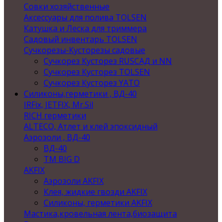
Совки хозяйственные
Аксессуары для полива TOLSEN
Катушка и Леска для триммера
Садовый инвентарь TOLSEN
Сучкорезы-Кусторезы садовые
Сучкорез Кусторез RUSСАД и NN
Сучкорез Кусторез TOLSEN
Сучкорез Кусторез YATO
Силиконы,герметики , ВД-40
IRFix, JETFIX, Mr.Sil
RICH герметики
ALTECO, Атлет и клей эпоксидный
Аэрозоли , ВД-40
ВД-40
TM BIG D
AKFIX
Аэрозоли AKFIX
Клея, жидкие гвозди AKFIX
Силиконы, герметики AKFIX
Мастика,кровельная лента,биозащита