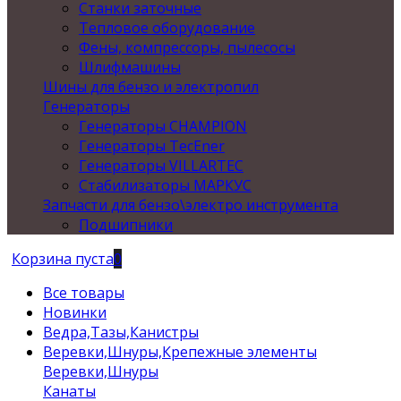
Станки заточные
Тепловое оборудование
Фены, компрессоры, пылесосы
Шлифмашины
Шины для бензо и электропил
Генераторы
Генераторы CHAMPION
Генераторы TecEner
Генераторы VILLARTEC
Стабилизаторы МАРКУС
Запчасти для бензо\электро инструмента
Подшипники
Корзина пуста
0
Все товары
Новинки
Ведра,Тазы,Канистры
Веревки,Шнуры,Крепежные элементы
Веревки,Шнуры
Канаты