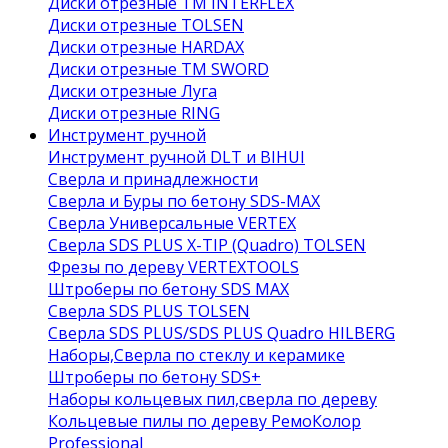
Диски отрезные ТМ INTERFLEX
Диски отрезные TOLSEN
Диски отрезные HARDAX
Диски отрезные ТМ SWORD
Диски отрезные Луга
Диски отрезные RING
Инструмент ручной
Инструмент ручной DLT и BIHUI
Сверла и принадлежности
Сверла и Буры по бетону SDS-MAX
Сверла Универсальные VERTEX
Сверла SDS PLUS X-TIP (Quadro) TOLSEN
Фрезы по дереву VERTEXTOOLS
Штроберы по бетону SDS MAX
Сверла SDS PLUS TOLSEN
Сверла SDS PLUS/SDS PLUS Quadro HILBERG
Наборы,Сверла по стеклу и керамике
Штроберы по бетону SDS+
Наборы кольцевых пил,сверла по дереву
Кольцевые пилы по дереву РемоКолор
Professional