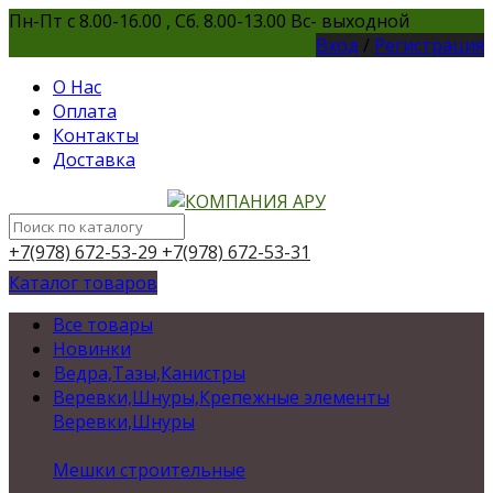
Пн-Пт с 8.00-16.00 , Сб. 8.00-13.00 Вс- выходной
Вход
/
Регистрация
О Нас
Оплата
Контакты
Доставка
+7(978) 672-53-29
+7(978) 672-53-31
Каталог товаров
Все товары
Новинки
Ведра,Тазы,Канистры
Веревки,Шнуры,Крепежные элементы
Веревки,Шнуры
Мешки строительные