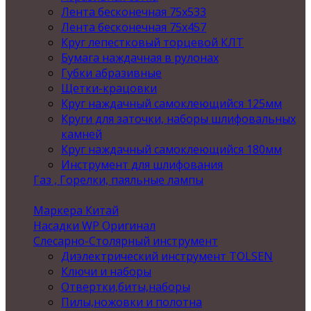
Лента бесконечная 75х533
Лента бесконечная 75х457
Круг лепестковый торцевой КЛТ
Бумага наждачная в рулонах
Губки абразивные
Щетки-крацовки
Круг наждачный самоклеющийся 125мм
Круги для заточки, наборы шлифовальных
камней
Круг наждачный самоклеющийся 180мм
Инструмент для шлифования
Газ , Горелки, паяльные лампы
Маркера Китай
Насадки WP Оригинал
Слесарно-Столярный инструмент
Диэлектрический инструмент TOLSEN
Ключи и наборы
Отвертки,биты,наборы
Пилы,ножовки и полотна