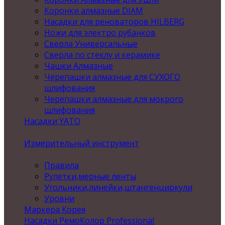
Коронки алмазные DIAM
Насадки для реноваторов HILBERG
Ножи для электро рубанков
Сверла Универсальные
Сверла по стеклу и керамике
Чашки Алмазные
Черепашки алмазные для СУХОГО
шлифования
Черепашки алмазные для мокрого
шлифования
Насадки YATO
Измерительный инструмент
Правила
Рулетки,мерные ленты
Угольники,линейки,штангенциркули
Уровни
Маркера Корея
Насадки РемоКолор Professional