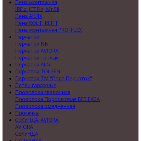
Пена монтажная
IRFix, JETFIX, Mr.Sil
Пена AKFIX
Пена KOLT, REFIT
Пена монтажная PROFFLEX
Перчатки
Перчатки NN
Перчатки AVIORA
Перчатки теплые
Перчатки ALG
Перчатки TOLSEN
Перчатки ТМ "Пара Перчаток"
Петли гаражные
Проволока сварочная
Проволока Порошковая БЕЗ ГАЗА
Проволока омедненная
Просечка
СЕКУНДА, AVIORA
AVIORA
СЕКУНДА
СКОБЯНКА