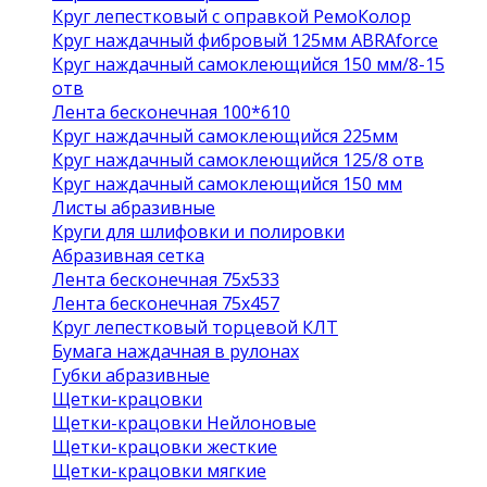
Круг лепестковый с оправкой РемоКолор
Круг наждачный фибровый 125мм ABRAforce
Круг наждачный самоклеющийся 150 мм/8-15
отв
Лента бесконечная 100*610
Круг наждачный самоклеющийся 225мм
Круг наждачный самоклеющийся 125/8 отв
Круг наждачный самоклеющийся 150 мм
Листы абразивные
Круги для шлифовки и полировки
Абразивная сетка
Лента бесконечная 75х533
Лента бесконечная 75х457
Круг лепестковый торцевой КЛТ
Бумага наждачная в рулонах
Губки абразивные
Щетки-крацовки
Щетки-крацовки Нейлоновые
Щетки-крацовки жесткие
Щетки-крацовки мягкие