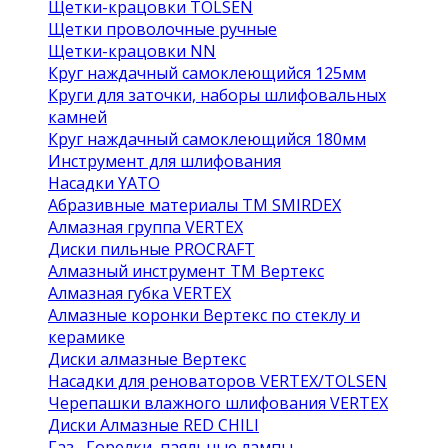
Щетки-крацовки TOLSEN
Щетки проволочные ручные
Щетки-крацовки NN
Круг наждачный самоклеющийся 125мм
Круги для заточки, наборы шлифовальных
камней
Круг наждачный самоклеющийся 180мм
Инструмент для шлифования
Насадки YATO
Абразивные материалы ТМ SMIRDEX
Алмазная группа VERTEX
Диски пильные PROCRAFT
Алмазный инструмент ТМ Вертекс
Алмазная губка VERTEX
Алмазные коронки Вертекс по стеклу и
керамике
Диски алмазные Вертекс
Насадки для реноваторов VERTEX/TOLSEN
Черепашки влажного шлифования VERTEX
Диски Алмазные RED CHILI
Газ , Горелки, паяльные лампы