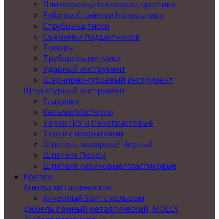
Плиткорезы,стеклорезы,крестики
Рубанки,Стамески,Напильники
Струбцина,тиски
Съемники подшипников
Топоры
Труборезы,метчики
Ударный инструмент
Шарнирно-губцевый инструмент
Штукатурный инструмент
Гладилки
Кельма/Мастерки
Терки П/У и Пенопластовые
Терки с покрытиями
Шпатель малярный Черный
Шпателя Профи
Шпателя резиновые/пластиковые
Крепеж
Анкера металлические
Анкерный болт с кольцом
Дюбель Рамный металлический, MOLLY