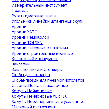
Измерительный инструмент
Правила
Рулетки,мерные ленты
Угольники,линейки,штангенциркули
Уровни
Уровни YATO
Уровни РемоКолор
Уровни TOLSEN
Уровни лазерные и штативы
Уровни строительные водяные
Крепежный инструмент
Заклепки
Заклепочники и Степлеры
Скобы для степлера
Скобы-гвозди для пневмопистолетов
Стропы .Пояса страховочные
Хомуты Нейлоновые
Хомуты Нейлоновые VERTEX
Хомуты Нерж червячные и усиленные
Малярный инструмент