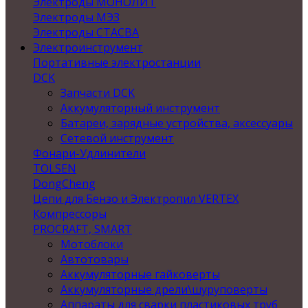
Электроды МОНОЛИТ
Электроды МЭЗ
Электроды СТАСВА
Электроинструмент
Портативные электростанции
DCK
Запчасти DCK
Аккумуляторный инструмент
Батареи, зарядные устройства, аксессуары
Сетевой инструмент
Фонари-Удлинители
TOLSEN
DongCheng
Цепи для Бензо и Электропил VERTEX
Компрессоры
PROCRAFT, SMART
Мотоблоки
Автотовары
Аккумуляторные гайковерты
Аккумуляторные дрели\шуруповерты
Аппараты для сварки пластиковых труб