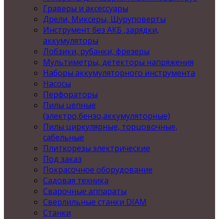
Граверы и аксессуары
Дрели, Миксеры, Шуруповерты
Инструмент без АКБ ,зарядки,
аккумуляторы
Лобзики, рубанки, фрезеры
Мультиметры, детекторы напряжения
Наборы аккумуляторного инструмента
Насосы
Перфораторы
Пилы цепные
(электро,бензо,аккумуляторные)
Пилы циркулярные, торцовочные,
сабельные
Плиткорезы электрические
Под заказ
Покрасочное оборудование
Садовая техника
Сварочные аппараты
Сверлильные станки DIAM
Станки