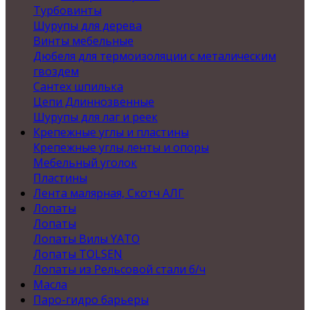
Турбовинты
Шурупы для дерева
Винты мебельные
Дюбеля для термоизоляции с металическим
гвоздем
Сантех шпилька
Цепи Длиннозвенные
Шурупы для лаг и реек
Крепежные углы и пластины
Крепежные углы,ленты и опоры
Мебельный уголок
Пластины
Лента малярная, Скотч АЛГ
Лопаты
Лопаты
Лопаты Вилы YATO
Лопаты TOLSEN
Лопаты из Рельсовой стали б/ч
Масла
Паро-гидро барьеры