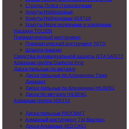
Стропы .Пояса страховочные
Хомуты Нейлоновые
Хомуты Нейлоновые VERTEX
Хомуты Нерж червячные и усиленные
Насадки TOLSEN
Пневматический инструмент
Пневматический инструмент YATO
Шланги пневмо
Средства индивидуальной защиты JETA SAFETY
Алмазная группа Diamond King
Диски пильные по металлу
Диски пильные по Алюминию Трио
Диамант
Диски пильные по Алюминию HILBERG
Диски по металлу HILBERG
Алмазная группа VERTEX
Диски пильные PROCRAFT
Алмазный инструмент ТМ Вертекс
Диски Алмазные RED CHILI