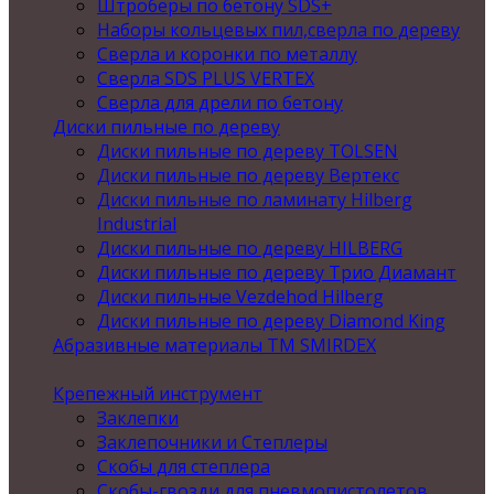
Штроберы по бетону SDS+
Наборы кольцевых пил,сверла по дереву
Сверла и коронки по металлу
Сверла SDS PLUS VERTEX
Сверла для дрели по бетону
Диски пильные по дереву
Диски пильные по дереву TOLSEN
Диски пильные по дереву Вертекс
Диски пильные по ламинату Hilberg
Industrial
Диски пильные по дереву HILBERG
Диски пильные по дереву Трио Диамант
Диски пильные Vezdehod Hilberg
Диски пильные по дереву Diamond King
Абразивные материалы ТМ SMIRDEX
Крепежный инструмент
Заклепки
Заклепочники и Степлеры
Скобы для степлера
Скобы-гвозди для пневмопистолетов