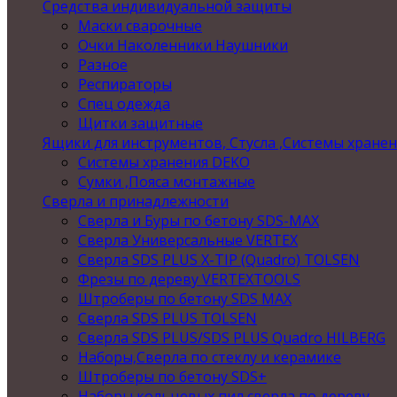
Средства индивидуальной защиты
Маски сварочные
Очки Наколенники Наушники
Разное
Респираторы
Спец одежда
Щитки защитные
Ящики для инструментов, Стусла ,Системы хране
Системы хранения DEKO
Сумки ,Пояса монтажные
Сверла и принадлежности
Сверла и Буры по бетону SDS-MAX
Сверла Универсальные VERTEX
Сверла SDS PLUS X-TIP (Quadro) TOLSEN
Фрезы по дереву VERTEXTOOLS
Штроберы по бетону SDS MAX
Сверла SDS PLUS TOLSEN
Сверла SDS PLUS/SDS PLUS Quadro HILBERG
Наборы,Сверла по стеклу и керамике
Штроберы по бетону SDS+
Наборы кольцевых пил,сверла по дереву