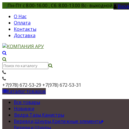
Пн-Пт с 8.00-16.00 , Сб. 8.00-13.00 Вс- выходной
Вход
О Нас
Оплата
Контакты
Доставка
+7(978) 672-53-29
+7(978) 672-53-31
Каталог товаров
Все товары
Новинки
Ведра,Тазы,Канистры
Веревки,Шнуры,Крепежные элементы
Веревки,Шнуры