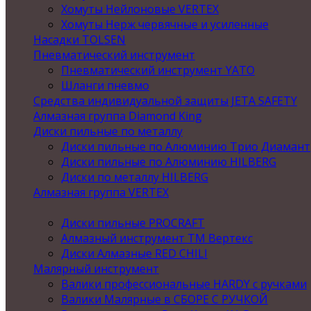
Хомуты Нейлоновые VERTEX
Хомуты Нерж червячные и усиленные
Насадки TOLSEN
Пневматический инструмент
Пневматический инструмент YATO
Шланги пневмо
Средства индивидуальной защиты JETA SAFETY
Алмазная группа Diamond King
Диски пильные по металлу
Диски пильные по Алюминию Трио Диамант
Диски пильные по Алюминию HILBERG
Диски по металлу HILBERG
Алмазная группа VERTEX
Диски пильные PROCRAFT
Алмазный инструмент ТМ Вертекс
Диски Алмазные RED CHILI
Малярный инструмент
Валики профессиональные HARDY с ручками
Валики Малярные в СБОРЕ С РУЧКОЙ