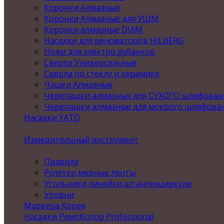
Коронки Алмазные
Коронки Алмазные для УШМ
Коронки алмазные DIAM
Насадки для реноваторов HILBERG
Ножи для электро рубанков
Сверла Универсальные
Сверла по стеклу и керамике
Чашки Алмазные
Черепашки алмазные для СУХОГО шлифован
Черепашки алмазные для мокрого шлифова
Насадки YATO
Измерительный инструмент
Правила
Рулетки,мерные ленты
Угольники,линейки,штангенциркули
Уровни
Маркера Корея
Насадки РемоКолор Professional