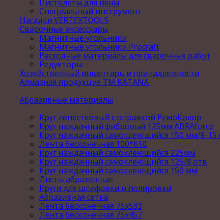
Пистолеты для пены
Специальный инструмент
Насадки VERTEXTOOLS
Сварочные аксессуары
Магнитные угольники
Магнитные угольники Procraft
Расходные материалы для сварочных работ
Редукторы
Хозяйственный инвентарь и принадлежности
Алмазная продукция ТМ KATANA
Абразивные материалы
Круг лепестковый с оправкой РемоКолор
Круг наждачный фибровый 125мм ABRAforce
Круг наждачный самоклеющийся 150 мм/8-15 
Лента бесконечная 100*610
Круг наждачный самоклеющийся 225мм
Круг наждачный самоклеющийся 125/8 отв
Круг наждачный самоклеющийся 150 мм
Листы абразивные
Круги для шлифовки и полировки
Абразивная сетка
Лента бесконечная 75х533
Лента бесконечная 75х457