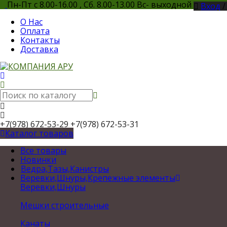
Пн-Пт с 8.00-16.00 , Сб. 8.00-13.00 Вс- выходной
Вход
О Нас
Оплата
Контакты
Доставка
+7(978) 672-53-29
+7(978) 672-53-31
Каталог товаров
Все товары
Новинки
Ведра,Тазы,Канистры
Веревки,Шнуры,Крепежные элементы
Веревки,Шнуры
Мешки строительные
Канаты