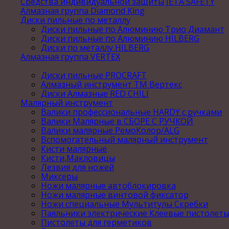
Средства индивидуальной защиты JETA SAFETY
Алмазная группа Diamond King
Диски пильные по металлу
Диски пильные по Алюминию Трио Диамант
Диски пильные по Алюминию HILBERG
Диски по металлу HILBERG
Алмазная группа VERTEX
Диски пильные PROCRAFT
Алмазный инструмент ТМ Вертекс
Диски Алмазные RED CHILI
Малярный инструмент
Валики профессиональные HARDY с ручками
Валики Малярные в СБОРЕ С РУЧКОЙ
Валики малярные РемоКолор/ALG
Вспомогательный малярный инструмент
Кисти малярные
Кисти,Макловицы
Лезвия для ножей
Миксеры
Ножи малярные автоблокировка
Ножи малярные винтовой фиксатор
Ножи специальные Мультитулы Скребки
Паяльники электрические Клеевые пистолет
Пистолеты для герметиков