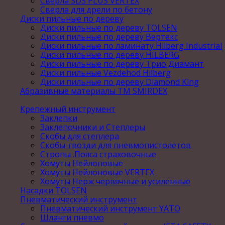
Сверла SDS PLUS VERTEX
Сверла для дрели по бетону
Диски пильные по дереву
Диски пильные по дереву TOLSEN
Диски пильные по дереву Вертекс
Диски пильные по ламинату Hilberg Industrial
Диски пильные по дереву HILBERG
Диски пильные по дереву Трио Диамант
Диски пильные Vezdehod Hilberg
Диски пильные по дереву Diamond King
Абразивные материалы ТМ SMIRDEX
Крепежный инструмент
Заклепки
Заклепочники и Степлеры
Скобы для степлера
Скобы-гвозди для пневмопистолетов
Стропы .Пояса страховочные
Хомуты Нейлоновые
Хомуты Нейлоновые VERTEX
Хомуты Нерж червячные и усиленные
Насадки TOLSEN
Пневматический инструмент
Пневматический инструмент YATO
Шланги пневмо