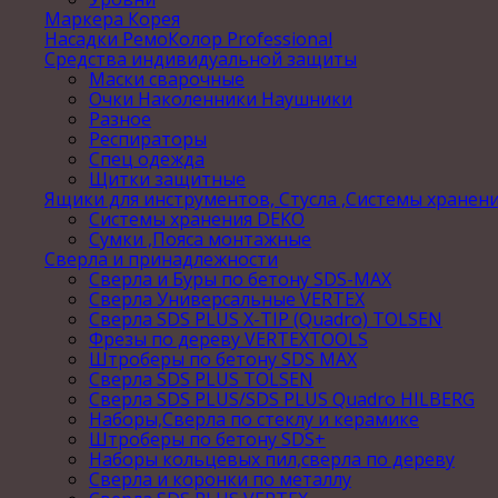
Маркера Корея
Насадки РемоКолор Professional
Средства индивидуальной защиты
Маски сварочные
Очки Наколенники Наушники
Разное
Респираторы
Спец одежда
Щитки защитные
Ящики для инструментов, Стусла ,Системы хранен
Системы хранения DEKO
Сумки ,Пояса монтажные
Сверла и принадлежности
Сверла и Буры по бетону SDS-MAX
Сверла Универсальные VERTEX
Сверла SDS PLUS X-TIP (Quadro) TOLSEN
Фрезы по дереву VERTEXTOOLS
Штроберы по бетону SDS MAX
Сверла SDS PLUS TOLSEN
Сверла SDS PLUS/SDS PLUS Quadro HILBERG
Наборы,Сверла по стеклу и керамике
Штроберы по бетону SDS+
Наборы кольцевых пил,сверла по дереву
Сверла и коронки по металлу