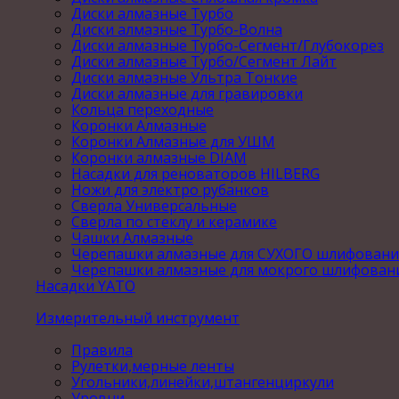
Диски алмазные Турбо
Диски алмазные Турбо-Волна
Диски алмазные Турбо-Сегмент/Глубокорез
Диски алмазные Турбо/Сегмент Лайт
Диски алмазные Ультра Тонкие
Диски алмазные для гравировки
Кольца переходные
Коронки Алмазные
Коронки Алмазные для УШМ
Коронки алмазные DIAM
Насадки для реноваторов HILBERG
Ножи для электро рубанков
Сверла Универсальные
Сверла по стеклу и керамике
Чашки Алмазные
Черепашки алмазные для СУХОГО шлифовани
Черепашки алмазные для мокрого шлифован
Насадки YATO
Измерительный инструмент
Правила
Рулетки,мерные ленты
Угольники,линейки,штангенциркули
Уровни