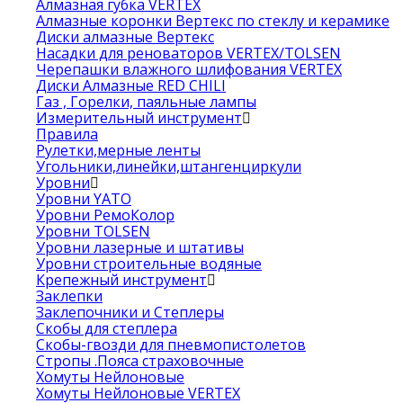
Алмазная губка VERTEX
Алмазные коронки Вертекс по стеклу и керамике
Диски алмазные Вертекс
Насадки для реноваторов VERTEX/TOLSEN
Черепашки влажного шлифования VERTEX
Диски Алмазные RED CHILI
Газ , Горелки, паяльные лампы
Измерительный инструмент
Правила
Рулетки,мерные ленты
Угольники,линейки,штангенциркули
Уровни
Уровни YATO
Уровни РемоКолор
Уровни TOLSEN
Уровни лазерные и штативы
Уровни строительные водяные
Крепежный инструмент
Заклепки
Заклепочники и Степлеры
Скобы для степлера
Скобы-гвозди для пневмопистолетов
Стропы .Пояса страховочные
Хомуты Нейлоновые
Хомуты Нейлоновые VERTEX