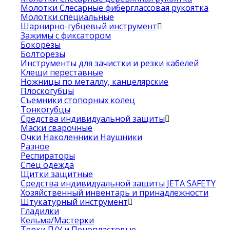
Молотки Слесарные фиберглассовая рукоятка
Молотки специальные
Шарнирно-губцевый инструмент
Зажимы с фиксатором
Бокорезы
Болторезы
Инструменты для зачистки и резки кабелей
Клещи переставные
Ножницы по металлу, канцелярские
Плоскогубцы
Съемники стопорных колец
Тонкогубцы
Средства индивидуальной защиты
Маски сварочные
Очки Наколенники Наушники
Разное
Респираторы
Спец одежда
Щитки защитные
Средства индивидуальной защиты JETA SAFETY
Хозяйственный инвентарь и принадлежности
Штукатурный инструмент
Гладилки
Кельма/Мастерки
Терки П/У и Пенопластовые