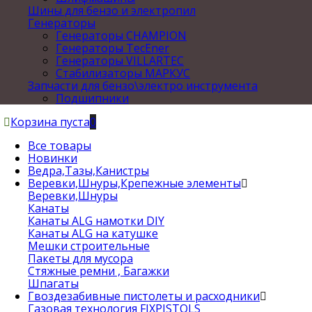
Шины для бензо и электропил
Генераторы
Генераторы CHAMPION
Генераторы TecEner
Генераторы VILLARTEC
Стабилизаторы МАРКУС
Запчасти для бензо\электро инструмента
Подшипники
Корзина пуста
0
Все товары
Новинки
Ведра,Тазы,Канистры
Веревки,Шнуры,Крепежные элементы
Веревки,Шнуры
Канаты
Канаты ALG намотки DIY
Канаты ALG на катушке
Мешки строительные
Пакеты для мусора
Стяжные ремни , Багажки
Шпагаты
Гвоздезабивные пистолеты и расходники
Газовая технология FIXPISTOLS