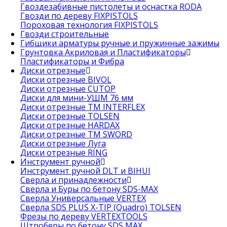
Гвоздезабивные пистолеты и оснастка RODA
Гвозди по дереву FIXPISTOLS
Пороховая технология FIXPISTOLS
Гвозди строительные
Гибщики арматуры ручные и пружинные зажимы
Грунтовка Акриловая и Пластификаторы
Пластификаторы и Фибра
Диски отрезные
Диски отрезные BIVOL
Диски отрезные CUTOP
Диски для мини-УШМ 76 мм
Диски отрезные ТМ INTERFLEX
Диски отрезные TOLSEN
Диски отрезные HARDAX
Диски отрезные ТМ SWORD
Диски отрезные Луга
Диски отрезные RING
Инструмент ручной
Инструмент ручной DLT и BIHUI
Сверла и принадлежности
Сверла и Буры по бетону SDS-MAX
Сверла Универсальные VERTEX
Сверла SDS PLUS X-TIP (Quadro) TOLSEN
Фрезы по дереву VERTEXTOOLS
Штроберы по бетону SDS MAX