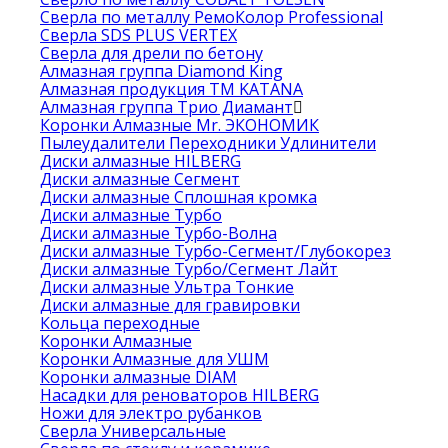
Сверла по металлу РемоКолор Professional
Сверла SDS PLUS VERTEX
Сверла для дрели по бетону
Алмазная группа Diamond King
Алмазная продукция ТМ KATANA
Алмазная группа Трио Диамант
Коронки Алмазные Mr. ЭКОНОМИК
Пылеудалители Переходники Удлинители
Диски алмазные HILBERG
Диски алмазные Сегмент
Диски алмазные Сплошная кромка
Диски алмазные Турбо
Диски алмазные Турбо-Волна
Диски алмазные Турбо-Сегмент/Глубокорез
Диски алмазные Турбо/Сегмент Лайт
Диски алмазные Ультра Тонкие
Диски алмазные для гравировки
Кольца переходные
Коронки Алмазные
Коронки Алмазные для УШМ
Коронки алмазные DIAM
Насадки для реноваторов HILBERG
Ножи для электро рубанков
Сверла Универсальные