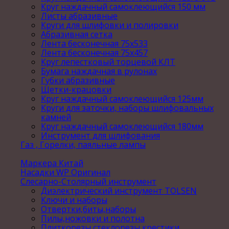
Круг наждачный самоклеющийся 150 мм
Листы абразивные
Круги для шлифовки и полировки
Абразивная сетка
Лента бесконечная 75х533
Лента бесконечная 75х457
Круг лепестковый торцевой КЛТ
Бумага наждачная в рулонах
Губки абразивные
Щетки-крацовки
Круг наждачный самоклеющийся 125мм
Круги для заточки, наборы шлифовальных
камней
Круг наждачный самоклеющийся 180мм
Инструмент для шлифования
Газ , Горелки, паяльные лампы
Маркера Китай
Насадки WP Оригинал
Слесарно-Столярный инструмент
Диэлектрический инструмент TOLSEN
Ключи и наборы
Отвертки,биты,наборы
Пилы,ножовки и полотна
Плиткорезы,стеклорезы,крестики