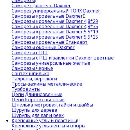
Саморезы
Саморез флюгель Daxmer
Саморез универсальный TORX Daxmer
Саморезы кровельные Daxmer
Саморезы кровельные Daxmer 4,8*29
Саморезы кровельные Daxmer 4,8*35
Саморезы кровельные Daxmer 5,5*19
Саморезы кровельные Daxmer 5,5*25
Саморезы кровельные Стандарт
Саморезы оконные Daxmer
Саморезы с ПШ
Саморезы с ПШ и заклепки Daxmer цветные
Саморезы универсальные желтые
Саморезы черные
Сантех шпилька
Талрепы, вертлюги
Тросы-зажимы металлические
Турбовинты
Цепи Длиннозвенные
Цепи Короткозвенные
Шпилька метровая, гайки и шайбы
Шурупы для дерева
Шурупы для лаг и реек
Крепежные углы и пластины
Крепежные углы,ленты и опоры