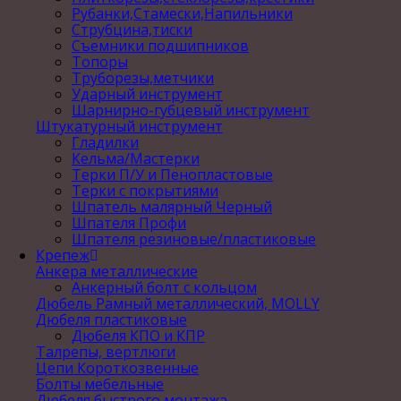
Рубанки,Стамески,Напильники
Струбцина,тиски
Съемники подшипников
Топоры
Труборезы,метчики
Ударный инструмент
Шарнирно-губцевый инструмент
Штукатурный инструмент
Гладилки
Кельма/Мастерки
Терки П/У и Пенопластовые
Терки с покрытиями
Шпатель малярный Черный
Шпателя Профи
Шпателя резиновые/пластиковые
Крепеж
Анкера металлические
Анкерный болт с кольцом
Дюбель Рамный металлический, MOLLY
Дюбеля пластиковые
Дюбеля КПО и КПР
Талрепы, вертлюги
Цепи Короткозвенные
Болты мебельные
Дюбеля быстрого монтажа