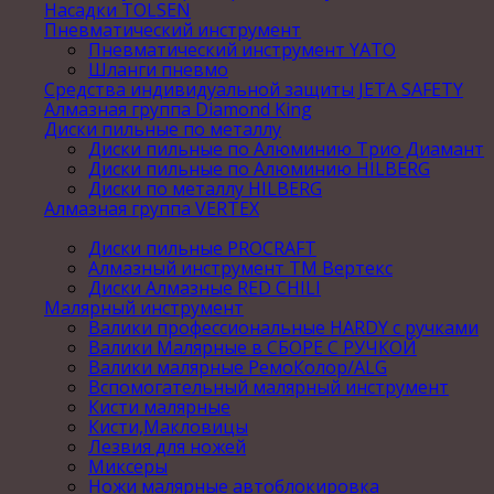
Насадки TOLSEN
Пневматический инструмент
Пневматический инструмент YATO
Шланги пневмо
Средства индивидуальной защиты JETA SAFETY
Алмазная группа Diamond King
Диски пильные по металлу
Диски пильные по Алюминию Трио Диамант
Диски пильные по Алюминию HILBERG
Диски по металлу HILBERG
Алмазная группа VERTEX
Диски пильные PROCRAFT
Алмазный инструмент ТМ Вертекс
Диски Алмазные RED CHILI
Малярный инструмент
Валики профессиональные HARDY с ручками
Валики Малярные в СБОРЕ С РУЧКОЙ
Валики малярные РемоКолор/ALG
Вспомогательный малярный инструмент
Кисти малярные
Кисти,Макловицы
Лезвия для ножей
Миксеры
Ножи малярные автоблокировка