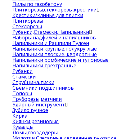
Пилы по газобетону
Плиткорезы,стеклорезы,крестики
Крестики/клинья для плитки
Плиткорезы
Стеклорезы
Рубанки,Стамески,Напильники
Наборы надфилей и напильников
Напильники и Рашпили Тулсен
Напильники круглые,полукруглые
Напильники плоские, квадратные
Напильники ромбические и тупоносые
Напильники трехгранные
Рубанки
Стамески
Струбцина,тиски
Съемники подшипников
Топоры
Труборезы,метчики
Ударный инструмент
Зубило ручное
Кирка
Киянки резиновые
Кувалды
Ломы,гвоздодеры
Молотки Слесарные деревянная рукоятка