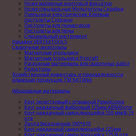
Ножи малярные винтовой фиксатор
Ножи специальные Мультитулы Скребки
Паяльники электрические Клеевые
пистолеты Стержни
Пистолеты для герметиков
Пистолеты для пены
Специальный инструмент
Насадки VERTEXTOOLS
Сварочные аксессуары
Магнитные угольники
Магнитные угольники Procraft
Расходные материалы для сварочных работ
Редукторы
Хозяйственный инвентарь и принадлежности
Алмазная продукция ТМ KATANA
Абразивные материалы
Круг лепестковый с оправкой РемоКолор
Круг наждачный фибровый 125мм ABRAforce
Круг наждачный самоклеющийся 150 мм/8-15
отв
Лента бесконечная 100*610
Круг наждачный самоклеющийся 225мм
Круг наждачный самоклеющийся 125/8 отв