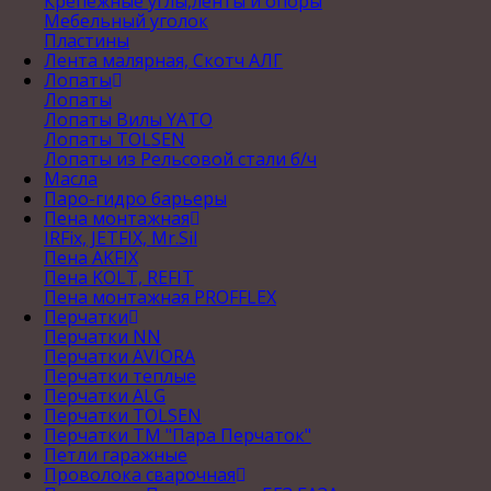
Крепежные углы,ленты и опоры
Мебельный уголок
Пластины
Лента малярная, Скотч АЛГ
Лопаты
Лопаты
Лопаты Вилы YATO
Лопаты TOLSEN
Лопаты из Рельсовой стали б/ч
Масла
Паро-гидро барьеры
Пена монтажная
IRFix, JETFIX, Mr.Sil
Пена AKFIX
Пена KOLT, REFIT
Пена монтажная PROFFLEX
Перчатки
Перчатки NN
Перчатки AVIORA
Перчатки теплые
Перчатки ALG
Перчатки TOLSEN
Перчатки ТМ "Пара Перчаток"
Петли гаражные
Проволока сварочная