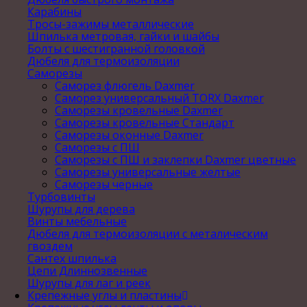
Карабины
Тросы-зажимы металлические
Шпилька метровая, гайки и шайбы
Болты с шестигранной головкой
Дюбеля для термоизоляции
Саморезы
Саморез флюгель Daxmer
Саморез универсальный TORX Daxmer
Саморезы кровельные Daxmer
Саморезы кровельные Стандарт
Саморезы оконные Daxmer
Саморезы с ПШ
Саморезы с ПШ и заклепки Daxmer цветные
Саморезы универсальные желтые
Саморезы черные
Турбовинты
Шурупы для дерева
Винты мебельные
Дюбеля для термоизоляции с металическим
гвоздем
Сантех шпилька
Цепи Длиннозвенные
Шурупы для лаг и реек
Крепежные углы и пластины