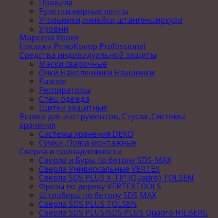
Правила
Рулетки,мерные ленты
Угольники,линейки,штангенциркули
Уровни
Маркера Корея
Насадки РемоКолор Professional
Средства индивидуальной защиты
Маски сварочные
Очки Наколенники Наушники
Разное
Респираторы
Спец одежда
Щитки защитные
Ящики для инструментов, Стусла ,Системы
хранения
Системы хранения DEKO
Сумки ,Пояса монтажные
Сверла и принадлежности
Сверла и Буры по бетону SDS-MAX
Сверла Универсальные VERTEX
Сверла SDS PLUS X-TIP (Quadro) TOLSEN
Фрезы по дереву VERTEXTOOLS
Штроберы по бетону SDS MAX
Сверла SDS PLUS TOLSEN
Сверла SDS PLUS/SDS PLUS Quadro HILBERG