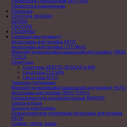
Проволока Порошковая БЕЗ ГАЗА
Проволока омедненная
Просечка
СЕКУНДА, AVIORA
AVIORA
СЕКУНДА
СКОБЯНКА
Садовый инструмент
Аксессуары для полива YATO
Аксессуары для полива LITE Werk
Мелкий почвообрабатывающий инструмент FROG
TOOLS
Секаторы
Секаторы VERTEX, RUSСАД и NN
Секаторы TOLSEN
Секаторы YATO
Черенки,топорище
Мелкий почвообрабатывающий инструмент YATO
Аксесуары для полива FROG TOOLS
Опрыскиватели аккумуляторные МАРКУС
Серпы и Косы
Шланги для полива
Опрыскиватели помповые Аксесуары для полива
YATO
Грабли, тяпки, вилы