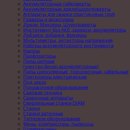
Аккумуляторные гайковерты
Аккумуляторные дрели\шуруповерты
Аппараты для сварки пластиковых труб
Граверы и аксессуары
Дрели, Миксеры, Шуруповерты
Инструмент без АКБ ,зарядки, аккумуляторы
Лобзики, рубанки, фрезеры
Мультиметры, детекторы напряжения
Наборы аккумуляторного инструмента
Насосы
Перфораторы
Пилы цепные
(электро,бензо,аккумуляторные)
Пилы циркулярные, торцовочные, сабельные
Плиткорезы электрические
Под заказ
Покрасочное оборудование
Садовая техника
Сварочные аппараты
Сверлильные станки DIAM
Станки
Станки заточные
Тепловое оборудование
Фены, компрессоры, пылесосы
Шлифмашины