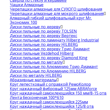
Сверла по стеклу и керамике
Чашки Алмазные
Черепашки алмазные для СУХОГО шлифования
Черепашки алмазные для мокрого шлифования
Алмазный гибкий шлифовальный круг Mr.
Экономик 100
Диски пильные по дереву
Диски пильные по дереву TOLSEN
Диски пильные по дереву Вертекс
Диски пильные по ламинату Hilberg Industrial
Диски пильные по дереву HILBERG
Диски пильные по дереву Трио Диамант
Диски пильные Vezdehod Hilberg
Диски пильные по дереву Diamond King
Диски пильные по металлу
Диски пильные по Алюминию Трио Диамант
Диски пильные по Алюминию HILBERG
Диски по металлу HILBERG
Абразивные материалы
Круг лепестковый с оправкой РемоКолор
Круг наждачный фибровый 125мм ABRAforce
Круг наждачный самоклеющийся 150 мм/8-15 отв
Лента бесконечная 100*610
Круг наждачный самоклеющийся 225мм
Круг наждачный самоклеющийся 125/8 отв