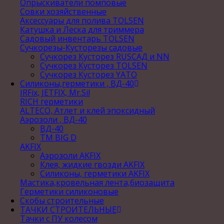
Опрыскиватели помповые
Совки хозяйственные
Аксессуары для полива TOLSEN
Катушка и Леска для триммера
Садовый инвентарь TOLSEN
Сучкорезы-Кусторезы садовые
Сучкорез Кусторез RUSСАД и NN
Сучкорез Кусторез TOLSEN
Сучкорез Кусторез YATO
Силиконы,герметики , ВД-40
IRFix, JETFIX, Mr.Sil
RICH герметики
ALTECO, Атлет и клей эпоксидный
Аэрозоли , ВД-40
ВД-40
TM BIG D
AKFIX
Аэрозоли AKFIX
Клея, жидкие гвозди AKFIX
Силиконы, герметики AKFIX
Мастика,кровельная лента,биозащита
Герметики силиконовые
Скобы строительные
ТАЧКИ СТРОИТЕЛЬНЫЕ
Тачки с ПУ колесом