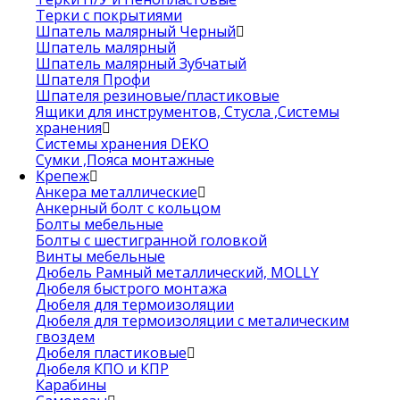
Терки с покрытиями
Шпатель малярный Черный
Шпатель малярный
Шпатель малярный Зубчатый
Шпателя Профи
Шпателя резиновые/пластиковые
Ящики для инструментов, Стусла ,Системы
хранения
Системы хранения DEKO
Сумки ,Пояса монтажные
Крепеж
Анкера металлические
Анкерный болт с кольцом
Болты мебельные
Болты с шестигранной головкой
Винты мебельные
Дюбель Рамный металлический, MOLLY
Дюбеля быстрого монтажа
Дюбеля для термоизоляции
Дюбеля для термоизоляции с металическим
гвоздем
Дюбеля пластиковые
Дюбеля КПО и КПР
Карабины