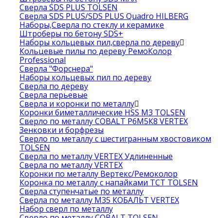
Сверла SDS PLUS TOLSEN
Сверла SDS PLUS/SDS PLUS Quadro HILBERG
Наборы,Сверла по стеклу и керамике
Штроберы по бетону SDS+
Наборы кольцевых пил,сверла по дереву
Кольцевые пилы по дереву РемоКолор
Professional
Сверла "Форснера"
Наборы кольцевых пил по дереву
Сверла по дереву
Сверла перьевые
Сверла и коронки по металлу
Коронки биметаллические HSS M3 TOLSEN
Сверло по металлу COBALT Р6М5К8 VERTEX
Зенковки и борфрезы
Сверло по металлу с шестигранным хвостовиком
TOLSEN
Сверла по металлу VERTEX Удлиненные
Сверла по металлу VERTEX
Коронки по металлу Вертекс/Ремоколор
Коронка по металлу с напайками TCT TOLSEN
Сверла ступенчатые по металлу
Сверла по металлу М35 КОБАЛЬТ VERTEX
Набор сверл по металлу
Сверло по металлу COBALT TOLSEN