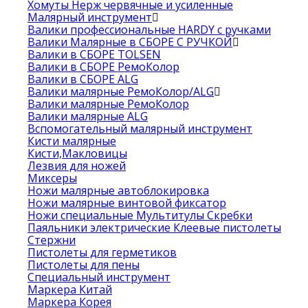
Хомуты Нерж червячные и усиленные
Малярный инструмент
Валики профессиональные HARDY с ручками
Валики Малярные в СБОРЕ С РУЧКОЙ
Валики в СБОРЕ TOLSEN
Валики в СБОРЕ РемоКолор
Валики в СБОРЕ ALG
Валики малярные РемоКолор/ALG
Валики малярные РемоКолор
Валики малярные ALG
Вспомогательный малярный инструмент
Кисти малярные
Кисти,Макловицы
Лезвия для ножей
Миксеры
Ножи малярные автоблокировка
Ножи малярные винтовой фиксатор
Ножи специальные Мультитулы Скребки
Паяльники электрические Клеевые пистолеты
Стержни
Пистолеты для герметиков
Пистолеты для пены
Специальный инструмент
Маркера Китай
Маркера Корея