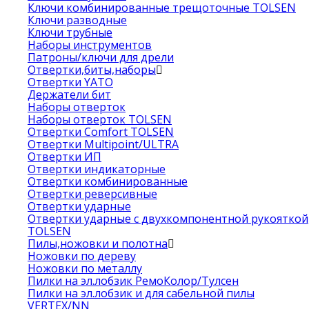
Ключи комбинированные трещоточные TOLSEN
Ключи разводные
Ключи трубные
Наборы инструментов
Патроны/ключи для дрели
Отвертки,биты,наборы
Отвертки YATO
Держатели бит
Наборы отверток
Наборы отверток TOLSEN
Отвертки Comfort TOLSEN
Отвертки Multipoint/ULTRA
Отвертки ИП
Отвертки индикаторные
Отвертки комбинированные
Отвертки реверсивные
Отвертки ударные
Отвертки ударные с двухкомпонентной рукояткой
TOLSEN
Пилы,ножовки и полотна
Ножовки по дереву
Ножовки по металлу
Пилки на эл.лобзик РемоКолор/Тулсен
Пилки на эл.лобзик и для сабельной пилы
VERTEX/NN