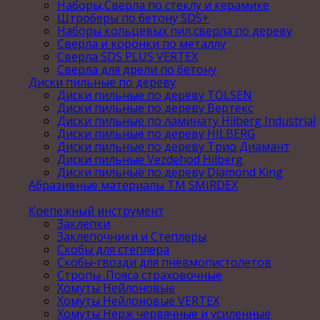
Наборы,Сверла по стеклу и керамике
Штроберы по бетону SDS+
Наборы кольцевых пил,сверла по дереву
Сверла и коронки по металлу
Сверла SDS PLUS VERTEX
Сверла для дрели по бетону
Диски пильные по дереву
Диски пильные по дереву TOLSEN
Диски пильные по дереву Вертекс
Диски пильные по ламинату Hilberg Industrial
Диски пильные по дереву HILBERG
Диски пильные по дереву Трио Диамант
Диски пильные Vezdehod Hilberg
Диски пильные по дереву Diamond King
Абразивные материалы ТМ SMIRDEX
Крепежный инструмент
Заклепки
Заклепочники и Степлеры
Скобы для степлера
Скобы-гвозди для пневмопистолетов
Стропы .Пояса страховочные
Хомуты Нейлоновые
Хомуты Нейлоновые VERTEX
Хомуты Нерж червячные и усиленные