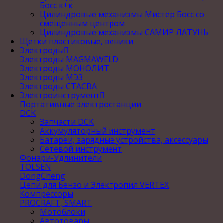
Босс к+к
Цилиндровые механизмы Мистер Босс со
смещенным центром
Цилиндровые механизмы САМИР ЛАТУНЬ
Щетки пластиковые, веники
Электроды
Электроды MAGMAWELD
Электроды МОНОЛИТ
Электроды МЭЗ
Электроды СТАСВА
Электроинструмент
Портативные электростанции
DCK
Запчасти DCK
Аккумуляторный инструмент
Батареи, зарядные устройства, аксессуары
Сетевой инструмент
Фонари-Удлинители
TOLSEN
DongCheng
Цепи для Бензо и Электропил VERTEX
Компрессоры
PROCRAFT, SMART
Мотоблоки
Автотовары