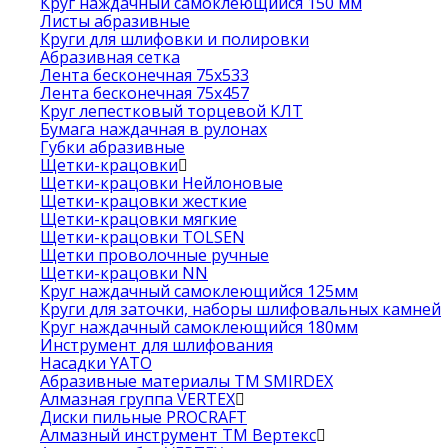
Круг наждачный самоклеющийся 150 мм
Листы абразивные
Круги для шлифовки и полировки
Абразивная сетка
Лента бесконечная 75х533
Лента бесконечная 75х457
Круг лепестковый торцевой КЛТ
Бумага наждачная в рулонах
Губки абразивные
Щетки-крацовки
Щетки-крацовки Нейлоновые
Щетки-крацовки жесткие
Щетки-крацовки мягкие
Щетки-крацовки TOLSEN
Щетки проволочные ручные
Щетки-крацовки NN
Круг наждачный самоклеющийся 125мм
Круги для заточки, наборы шлифовальных камней
Круг наждачный самоклеющийся 180мм
Инструмент для шлифования
Насадки YATO
Абразивные материалы ТМ SMIRDEX
Алмазная группа VERTEX
Диски пильные PROCRAFT
Алмазный инструмент ТМ Вертекс