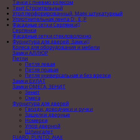
Тачки с пневмо колесом
Тент Строительный
Угол перфорированный, Маяк штукатурный
Уплотнительная лента D , Е ,P
Фасадные сетки Серпянки
Серпянки
Фасадные сетки стекловолокно
Фурнитура для дверей, Замки
Колеса для оборудования и мебели
Замки АЛЛЮР
Петли
Петля левая
Петля правая
Петля универсальная и без врезки
Замки БУЛАТ
Замки ОМЕГА, ЗЕНИТ
Зенит
Омега
Фурнитура для дверей
Гвозди, доводчики и ручки
Защелки дверные
Номерки
Упор дверной
Шпингалет
FUARO, PUNTO, AJAX