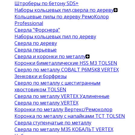
Штроберы по бетону SDS+
Наборы кольцевых пил,сверла по дереву
Кольцевые пилы по дереву РемоКолор
Professional
Сверла "Форснера"
Наборы кольцевых пил по дереву
Сверла по дереву
Сверла перьевые
Сверла и коронки по металлу
Коронки биметаллические HSS M3 TOLSEN
Сверло по металлу COBALT Р6М5К8 VERTEX
Зенковки и борфрезы
Сверло по металлу с шестигранным
хвостовиком TOLSEN
Сверла по металлу VERTEX Удлиненные
Сверла по металлу VERTEX
Коронки по металлу Вертекс/Ремоколор
Коронка по металлу с напайками TCT TOLSEN
Сверла ступенчатые по металлу
Сверла по металлу М35 КОБАЛЬТ VERTEX