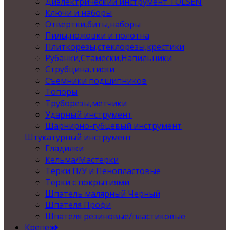
Диэлектрический инструмент TOLSEN
Ключи и наборы
Отвертки,биты,наборы
Пилы,ножовки и полотна
Плиткорезы,стеклорезы,крестики
Рубанки,Стамески,Напильники
Струбцина,тиски
Съемники подшипников
Топоры
Труборезы,метчики
Ударный инструмент
Шарнирно-губцевый инструмент
Штукатурный инструмент
Гладилки
Кельма/Мастерки
Терки П/У и Пенопластовые
Терки с покрытиями
Шпатель малярный Черный
Шпателя Профи
Шпателя резиновые/пластиковые
Крепеж