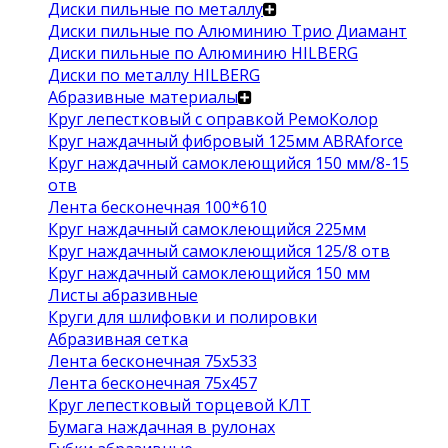
Диски пильные по металлу
Диски пильные по Алюминию Трио Диамант
Диски пильные по Алюминию HILBERG
Диски по металлу HILBERG
Абразивные материалы
Круг лепестковый с оправкой РемоКолор
Круг наждачный фибровый 125мм ABRAforce
Круг наждачный самоклеющийся 150 мм/8-15
отв
Лента бесконечная 100*610
Круг наждачный самоклеющийся 225мм
Круг наждачный самоклеющийся 125/8 отв
Круг наждачный самоклеющийся 150 мм
Листы абразивные
Круги для шлифовки и полировки
Абразивная сетка
Лента бесконечная 75х533
Лента бесконечная 75х457
Круг лепестковый торцевой КЛТ
Бумага наждачная в рулонах