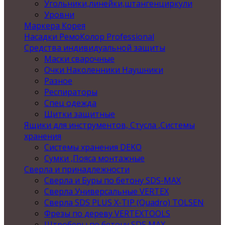
Угольники,линейки,штангенциркули
Уровни
Маркера Корея
Насадки РемоКолор Professional
Средства индивидуальной защиты
Маски сварочные
Очки Наколенники Наушники
Разное
Респираторы
Спец одежда
Щитки защитные
Ящики для инструментов, Стусла ,Системы
хранения
Системы хранения DEKO
Сумки ,Пояса монтажные
Сверла и принадлежности
Сверла и Буры по бетону SDS-MAX
Сверла Универсальные VERTEX
Сверла SDS PLUS X-TIP (Quadro) TOLSEN
Фрезы по дереву VERTEXTOOLS
Штроберы по бетону SDS MAX