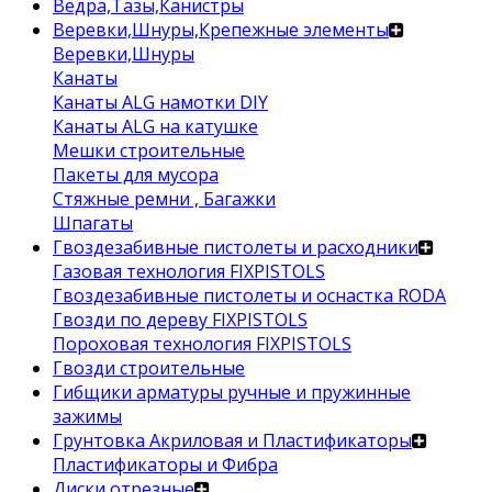
Ведра,Тазы,Канистры
Веревки,Шнуры,Крепежные элементы
Веревки,Шнуры
Канаты
Канаты ALG намотки DIY
Канаты ALG на катушке
Мешки строительные
Пакеты для мусора
Стяжные ремни , Багажки
Шпагаты
Гвоздезабивные пистолеты и расходники
Газовая технология FIXPISTOLS
Гвоздезабивные пистолеты и оснастка RODA
Гвозди по дереву FIXPISTOLS
Пороховая технология FIXPISTOLS
Гвозди строительные
Гибщики арматуры ручные и пружинные
зажимы
Грунтовка Акриловая и Пластификаторы
Пластификаторы и Фибра
Диски отрезные