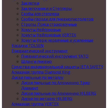
Заклепки
Заклепочники и Степлеры
Скобы для степлера
Скобы-гвозди для пневмопистолетов
Стропы .Пояса страховочные
Хомуты Нейлоновые
Хомуты Нейлоновые VERTEX
Хомуты Нерж червячные и усиленные
Насадки TOLSEN
Пневматический инструмент
Пневматический инструмент YATO
Шланги пневмо
Средства индивидуальной защиты JETA SAFETY
Алмазная группа Diamond King
Диски пильные по металлу
Диски пильные по Алюминию Трио
Диамант
Диски пильные по Алюминию HILBERG
Диски по металлу HILBERG
Алмазная группа VERTEX