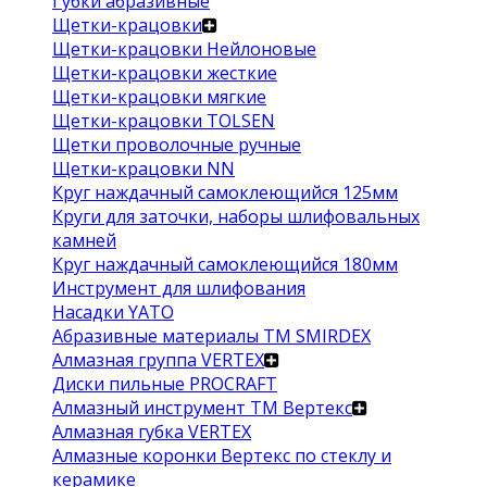
Губки абразивные
Щетки-крацовки
Щетки-крацовки Нейлоновые
Щетки-крацовки жесткие
Щетки-крацовки мягкие
Щетки-крацовки TOLSEN
Щетки проволочные ручные
Щетки-крацовки NN
Круг наждачный самоклеющийся 125мм
Круги для заточки, наборы шлифовальных
камней
Круг наждачный самоклеющийся 180мм
Инструмент для шлифования
Насадки YATO
Абразивные материалы ТМ SMIRDEX
Алмазная группа VERTEX
Диски пильные PROCRAFT
Алмазный инструмент ТМ Вертекс
Алмазная губка VERTEX
Алмазные коронки Вертекс по стеклу и
керамике