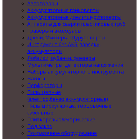
Автотовары
Аккумуляторные гайковерты
Аккумуляторные дрели\шуруповерты
Аппараты для сварки пластиковых труб
Граверы и аксессуары
Дрели, Миксеры, Шуруповерты
Инструмент без АКБ ,зарядки,
аккумуляторы
Лобзики, рубанки, фрезеры
Мультиметры, детекторы напряжения
Наборы аккумуляторного инструмента
Насосы
Перфораторы
Пилы цепные
(электро,бензо,аккумуляторные)
Пилы циркулярные, торцовочные,
сабельные
Плиткорезы электрические
Под заказ
Покрасочное оборудование