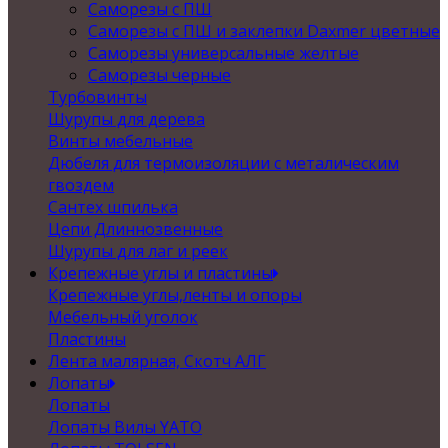
Саморезы с ПШ
Саморезы с ПШ и заклепки Daxmer цветные
Саморезы универсальные желтые
Саморезы черные
Турбовинты
Шурупы для дерева
Винты мебельные
Дюбеля для термоизоляции с металическим
гвоздем
Сантех шпилька
Цепи Длиннозвенные
Шурупы для лаг и реек
Крепежные углы и пластины
Крепежные углы,ленты и опоры
Мебельный уголок
Пластины
Лента малярная, Скотч АЛГ
Лопаты
Лопаты
Лопаты Вилы YATO