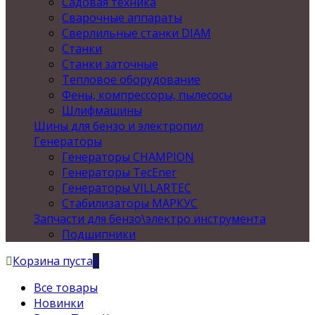
Садовая техника
Сварочные аппараты
Сверлильные станки DIAM
Станки
Станки заточные
Тепловое оборудование
Фены, компрессоры, пылесосы
Шлифмашины
Шины для бензо и электропил
Генераторы
Генераторы CHAMPION
Генераторы TecEner
Генераторы VILLARTEC
Стабилизаторы МАРКУС
Запчасти для бензо\электро инструмента
Подшипники
Корзина пуста
0
Все товары
Новинки