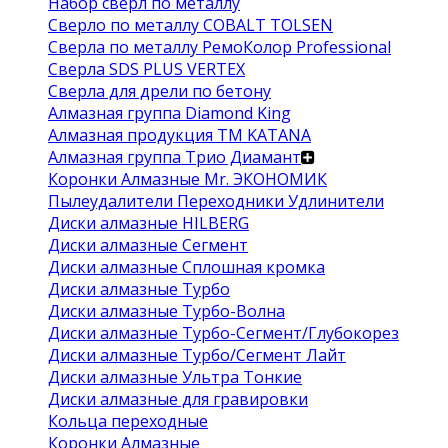
Набор сверл по металлу
Сверло по металлу COBALT TOLSEN
Сверла по металлу РемоКолор Professional
Сверла SDS PLUS VERTEX
Сверла для дрели по бетону
Алмазная группа Diamond King
Алмазная продукция ТМ KATANA
Алмазная группа Трио Диамант
Коронки Алмазные Mr. ЭКОНОМИК
Пылеудалители Переходники Удлинители
Диски алмазные HILBERG
Диски алмазные Сегмент
Диски алмазные Сплошная кромка
Диски алмазные Турбо
Диски алмазные Турбо-Волна
Диски алмазные Турбо-Сегмент/Глубокорез
Диски алмазные Турбо/Сегмент Лайт
Диски алмазные Ультра Тонкие
Диски алмазные для гравировки
Кольца переходные
Коронки Алмазные