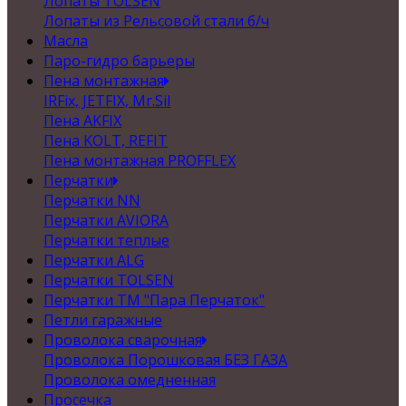
Лопаты TOLSEN
Лопаты из Рельсовой стали б/ч
Масла
Паро-гидро барьеры
Пена монтажная
IRFix, JETFIX, Mr.Sil
Пена AKFIX
Пена KOLT, REFIT
Пена монтажная PROFFLEX
Перчатки
Перчатки NN
Перчатки AVIORA
Перчатки теплые
Перчатки ALG
Перчатки TOLSEN
Перчатки ТМ "Пара Перчаток"
Петли гаражные
Проволока сварочная
Проволока Порошковая БЕЗ ГАЗА
Проволока омедненная
Просечка