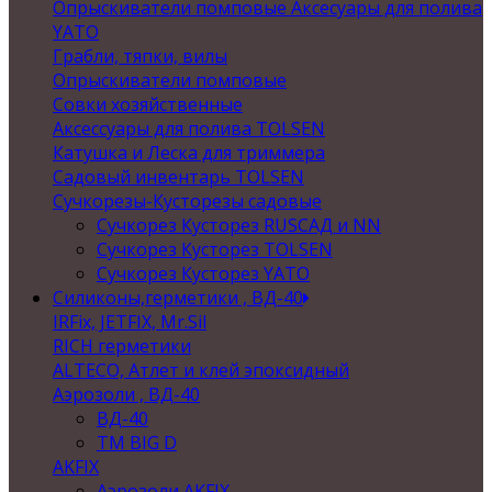
Опрыскиватели помповые Аксесуары для полива
YATO
Грабли, тяпки, вилы
Опрыскиватели помповые
Совки хозяйственные
Аксессуары для полива TOLSEN
Катушка и Леска для триммера
Садовый инвентарь TOLSEN
Сучкорезы-Кусторезы садовые
Сучкорез Кусторез RUSСАД и NN
Сучкорез Кусторез TOLSEN
Сучкорез Кусторез YATO
Силиконы,герметики , ВД-40
IRFix, JETFIX, Mr.Sil
RICH герметики
ALTECO, Атлет и клей эпоксидный
Аэрозоли , ВД-40
ВД-40
TM BIG D
AKFIX
Аэрозоли AKFIX