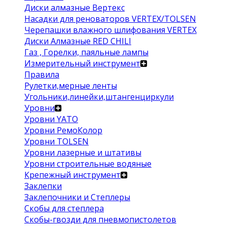
Диски алмазные Вертекс
Насадки для реноваторов VERTEX/TOLSEN
Черепашки влажного шлифования VERTEX
Диски Алмазные RED CHILI
Газ , Горелки, паяльные лампы
Измерительный инструмент
Правила
Рулетки,мерные ленты
Угольники,линейки,штангенциркули
Уровни
Уровни YATO
Уровни РемоКолор
Уровни TOLSEN
Уровни лазерные и штативы
Уровни строительные водяные
Крепежный инструмент
Заклепки
Заклепочники и Степлеры
Скобы для степлера
Скобы-гвозди для пневмопистолетов