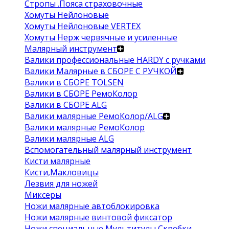
Стропы .Пояса страховочные
Хомуты Нейлоновые
Хомуты Нейлоновые VERTEX
Хомуты Нерж червячные и усиленные
Малярный инструмент
Валики профессиональные HARDY с ручками
Валики Малярные в СБОРЕ С РУЧКОЙ
Валики в СБОРЕ TOLSEN
Валики в СБОРЕ РемоКолор
Валики в СБОРЕ ALG
Валики малярные РемоКолор/ALG
Валики малярные РемоКолор
Валики малярные ALG
Вспомогательный малярный инструмент
Кисти малярные
Кисти,Макловицы
Лезвия для ножей
Миксеры
Ножи малярные автоблокировка
Ножи малярные винтовой фиксатор
Ножи специальные Мультитулы Скребки