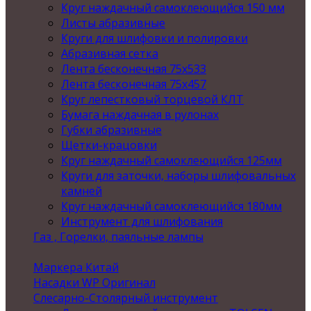
Круг наждачный самоклеющийся 150 мм
Листы абразивные
Круги для шлифовки и полировки
Абразивная сетка
Лента бесконечная 75х533
Лента бесконечная 75х457
Круг лепестковый торцевой КЛТ
Бумага наждачная в рулонах
Губки абразивные
Щетки-крацовки
Круг наждачный самоклеющийся 125мм
Круги для заточки, наборы шлифовальных
камней
Круг наждачный самоклеющийся 180мм
Инструмент для шлифования
Газ , Горелки, паяльные лампы
Маркера Китай
Насадки WP Оригинал
Слесарно-Столярный инструмент