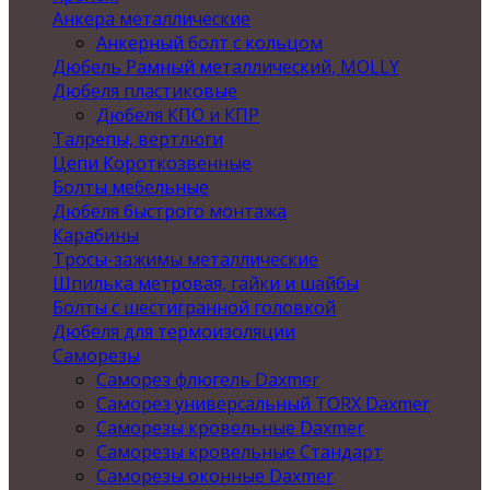
Анкера металлические
Анкерный болт с кольцом
Дюбель Рамный металлический, MOLLY
Дюбеля пластиковые
Дюбеля КПО и КПР
Талрепы, вертлюги
Цепи Короткозвенные
Болты мебельные
Дюбеля быстрого монтажа
Карабины
Тросы-зажимы металлические
Шпилька метровая, гайки и шайбы
Болты с шестигранной головкой
Дюбеля для термоизоляции
Саморезы
Саморез флюгель Daxmer
Саморез универсальный TORX Daxmer
Саморезы кровельные Daxmer
Саморезы кровельные Стандарт
Саморезы оконные Daxmer