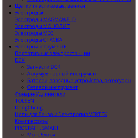
Щетки пластиковые, веники
Электроды
Электроды MAGMAWELD
Электроды МОНОЛИТ
Электроды МЭЗ
Электроды СТАСВА
Электроинструмент
Портативные электростанции
DCK
Запчасти DCK
Аккумуляторный инструмент
Батареи, зарядные устройства, аксессуары
Сетевой инструмент
Фонари-Удлинители
TOLSEN
DongCheng
Цепи для Бензо и Электропил VERTEX
Компрессоры
PROCRAFT, SMART
Мотоблоки