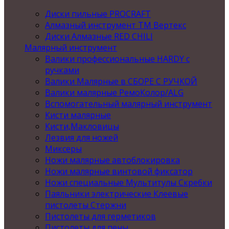
Диски пильные PROCRAFT
Алмазный инструмент ТМ Вертекс
Диски Алмазные RED CHILI
Малярный инструмент
Валики профессиональные HARDY с
ручками
Валики Малярные в СБОРЕ С РУЧКОЙ
Валики малярные РемоКолор/ALG
Вспомогательный малярный инструмент
Кисти малярные
Кисти,Макловицы
Лезвия для ножей
Миксеры
Ножи малярные автоблокировка
Ножи малярные винтовой фиксатор
Ножи специальные Мультитулы Скребки
Паяльники электрические Клеевые
пистолеты Стержни
Пистолеты для герметиков
Пистолеты для пены