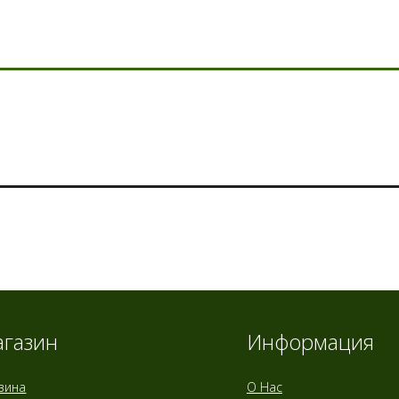
газин
Информация
зина
О Нас