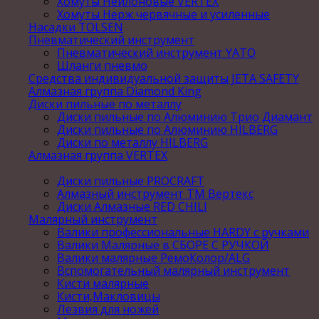
Хомуты Нейлоновые VERTEX
Хомуты Нерж червячные и усиленные
Насадки TOLSEN
Пневматический инструмент
Пневматический инструмент YATO
Шланги пневмо
Средства индивидуальной защиты JETA SAFETY
Алмазная группа Diamond King
Диски пильные по металлу
Диски пильные по Алюминию Трио Диамант
Диски пильные по Алюминию HILBERG
Диски по металлу HILBERG
Алмазная группа VERTEX
Диски пильные PROCRAFT
Алмазный инструмент ТМ Вертекс
Диски Алмазные RED CHILI
Малярный инструмент
Валики профессиональные HARDY с ручками
Валики Малярные в СБОРЕ С РУЧКОЙ
Валики малярные РемоКолор/ALG
Вспомогательный малярный инструмент
Кисти малярные
Кисти,Макловицы
Лезвия для ножей