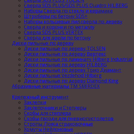
Сверла SDS PLUS TOLSEN
Сверла SDS PLUS/SDS PLUS Quadro HILBERG
Наборы,Сверла по стеклу и керамике
Штроберы по бетону SDS+
Наборы кольцевых пил,сверла по дереву
Сверла и коронки по металлу
Сверла SDS PLUS VERTEX
Сверла для дрели по бетону
Диски пильные по дереву
Диски пильные по дереву TOLSEN
Диски пильные по дереву Вертекс
Диски пильные по ламинату Hilberg Industrial
Диски пильные по дереву HILBERG
Диски пильные по дереву Трио Диамант
Диски пильные Vezdehod Hilberg
Диски пильные по дереву Diamond King
Абразивные материалы ТМ SMIRDEX
Крепежный инструмент
Заклепки
Заклепочники и Степлеры
Скобы для степлера
Скобы-гвозди для пневмопистолетов
Стропы .Пояса страховочные
Хомуты Нейлоновые