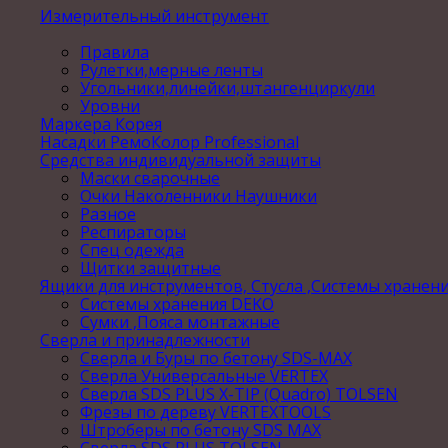
Измерительный инструмент
Правила
Рулетки,мерные ленты
Угольники,линейки,штангенциркули
Уровни
Маркера Корея
Насадки РемоКолор Professional
Средства индивидуальной защиты
Маски сварочные
Очки Наколенники Наушники
Разное
Респираторы
Спец одежда
Щитки защитные
Ящики для инструментов, Стусла ,Системы хранен
Системы хранения DEKO
Сумки ,Пояса монтажные
Сверла и принадлежности
Сверла и Буры по бетону SDS-MAX
Сверла Универсальные VERTEX
Сверла SDS PLUS X-TIP (Quadro) TOLSEN
Фрезы по дереву VERTEXTOOLS
Штроберы по бетону SDS MAX