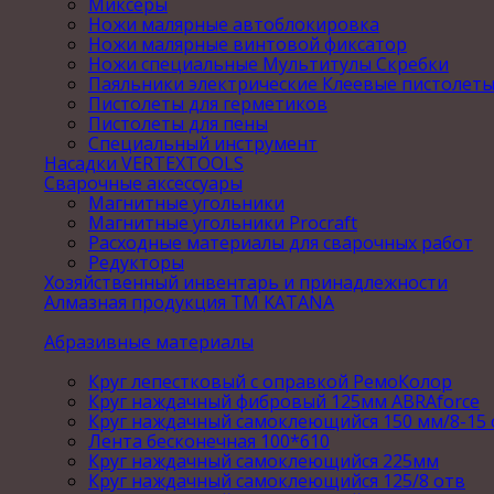
Миксеры
Ножи малярные автоблокировка
Ножи малярные винтовой фиксатор
Ножи специальные Мультитулы Скребки
Паяльники электрические Клеевые пистолет
Пистолеты для герметиков
Пистолеты для пены
Специальный инструмент
Насадки VERTEXTOOLS
Сварочные аксессуары
Магнитные угольники
Магнитные угольники Procraft
Расходные материалы для сварочных работ
Редукторы
Хозяйственный инвентарь и принадлежности
Алмазная продукция ТМ KATANA
Абразивные материалы
Круг лепестковый с оправкой РемоКолор
Круг наждачный фибровый 125мм ABRAforce
Круг наждачный самоклеющийся 150 мм/8-15 
Лента бесконечная 100*610
Круг наждачный самоклеющийся 225мм
Круг наждачный самоклеющийся 125/8 отв