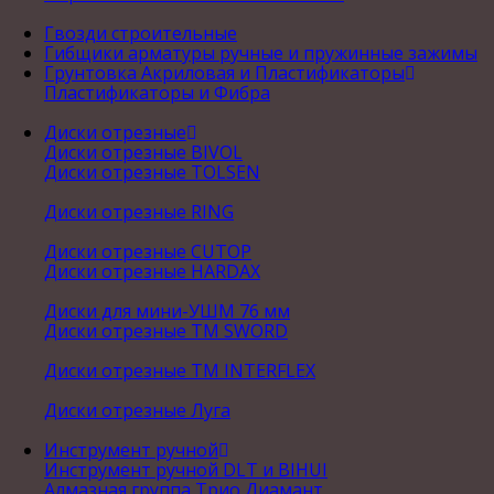
Гвозди строительные
Гибщики арматуры ручные и пружинные зажимы
Грунтовка Акриловая и Пластификаторы
Пластификаторы и Фибра
Диски отрезные
Диски отрезные BIVOL
Диски отрезные TOLSEN
Диски отрезные RING
Диски отрезные CUTOP
Диски отрезные HARDAX
Диски для мини-УШМ 76 мм
Диски отрезные ТМ SWORD
Диски отрезные ТМ INTERFLEX
Диски отрезные Луга
Инструмент ручной
Инструмент ручной DLT и BIHUI
Алмазная группа Трио Диамант