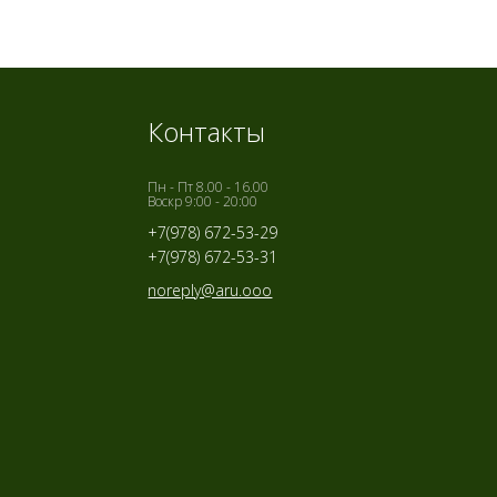
Контакты
Пн - Пт 8.00 - 16.00
Воскр 9:00 - 20:00
+7(978) 672-53-29
+7(978) 672-53-31
noreply@aru.ooo