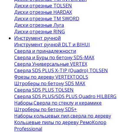
Диски отрезные TOLSEN
Диски отрезные HARDAX
Диски отрезные ТМ SWORD
Диски отрезные Луга
Диски отрезные RING
Инструмент ручной
Инструмент ручной DLT и BIHUI
Сверла и принадлежности
Сверла и Буры по бетону SDS-MAX
Сверла Универсальные VERTEX
Сверла SDS PLUS X-TIP (Quadro) TOLSEN
Фрезы по дереву VERTEXTOOLS
Штроберы по бетону SDS MAX
Сверла SDS PLUS TOLSEN
Сверла SDS PLUS/SDS PLUS Quadro HILBERG
Наборы,Сверла по стеклу и керамике
Штроберы по бетону SDS+
Наборы кольцевых пил,сверла по дереву
Кольцевые пилы по дереву РемоКолор
Professional