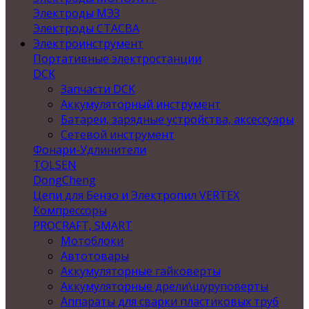
Электроды МЭЗ
Электроды СТАСВА
Электроинструмент
Портативные электростанции
DCK
Запчасти DCK
Аккумуляторный инструмент
Батареи, зарядные устройства, аксессуары
Сетевой инструмент
Фонари-Удлинители
TOLSEN
DongCheng
Цепи для Бензо и Электропил VERTEX
Компрессоры
PROCRAFT, SMART
Мотоблоки
Автотовары
Аккумуляторные гайковерты
Аккумуляторные дрели\шуруповерты
Аппараты для сварки пластиковых труб