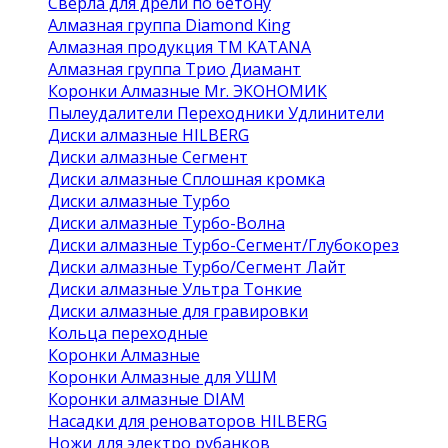
Сверла для дрели по бетону
Алмазная группа Diamond King
Алмазная продукция ТМ KATANA
Алмазная группа Трио Диамант
Коронки Алмазные Mr. ЭКОНОМИК
Пылеудалители Переходники Удлинители
Диски алмазные HILBERG
Диски алмазные Сегмент
Диски алмазные Сплошная кромка
Диски алмазные Турбо
Диски алмазные Турбо-Волна
Диски алмазные Турбо-Сегмент/Глубокорез
Диски алмазные Турбо/Сегмент Лайт
Диски алмазные Ультра Тонкие
Диски алмазные для гравировки
Кольца переходные
Коронки Алмазные
Коронки Алмазные для УШМ
Коронки алмазные DIAM
Насадки для реноваторов HILBERG
Ножи для электро рубанков