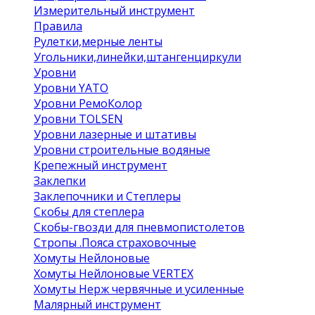
Измерительный инструмент
Правила
Рулетки,мерные ленты
Угольники,линейки,штангенциркули
Уровни
Уровни YATO
Уровни РемоКолор
Уровни TOLSEN
Уровни лазерные и штативы
Уровни строительные водяные
Крепежный инструмент
Заклепки
Заклепочники и Степлеры
Скобы для степлера
Скобы-гвозди для пневмопистолетов
Стропы .Пояса страховочные
Хомуты Нейлоновые
Хомуты Нейлоновые VERTEX
Хомуты Нерж червячные и усиленные
Малярный инструмент