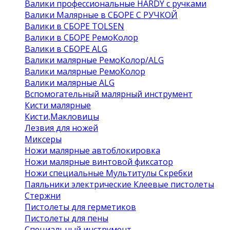
Валики профессиональные HARDY с ручками
Валики Малярные в СБОРЕ С РУЧКОЙ
Валики в СБОРЕ TOLSEN
Валики в СБОРЕ РемоКолор
Валики в СБОРЕ ALG
Валики малярные РемоКолор/ALG
Валики малярные РемоКолор
Валики малярные ALG
Вспомогательный малярный инструмент
Кисти малярные
Кисти,Макловицы
Лезвия для ножей
Миксеры
Ножи малярные автоблокировка
Ножи малярные винтовой фиксатор
Ножи специальные Мультитулы Скребки
Паяльники электрические Клеевые пистолеты
Стержни
Пистолеты для герметиков
Пистолеты для пены
Специальный инструмент