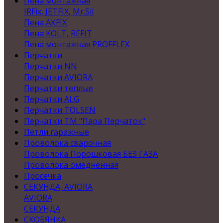
Пена монтажная
IRFix, JETFIX, Mr.Sil
Пена AKFIX
Пена KOLT, REFIT
Пена монтажная PROFFLEX
Перчатки
Перчатки NN
Перчатки AVIORA
Перчатки теплые
Перчатки ALG
Перчатки TOLSEN
Перчатки ТМ "Пара Перчаток"
Петли гаражные
Проволока сварочная
Проволока Порошковая БЕЗ ГАЗА
Проволока омедненная
Просечка
СЕКУНДА, AVIORA
AVIORA
СЕКУНДА
СКОБЯНКА