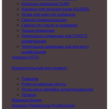
Коронки алмазные DIAM
Насадки для реноваторов HILBERG
Ножи для электро рубанков
Сверла Универсальные
Сверла по стеклу и керамике
Чашки Алмазные
Черепашки алмазные для СУХОГО
шлифования
Черепашки алмазные для мокрого
шлифования
Насадки YATO
Измерительный инструмент
Правила
Рулетки,мерные ленты
Угольники,линейки,штангенциркули
Уровни
Маркера Корея
Насадки РемоКолор Professional