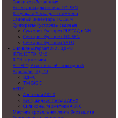
Совки хозяйственные
Аксессуары для полива TOLSEN
Катушка и Леска для триммера
Садовый инвентарь TOLSEN
Сучкорезы-Кусторезы садовые
Сучкорез Кусторез RUSСАД и NN
Сучкорез Кусторез TOLSEN
Сучкорез Кусторез YATO
Силиконы,герметики , ВД-40
IRFix, JETFIX, Mr.Sil
RICH герметики
ALTECO, Атлет и клей эпоксидный
Аэрозоли , ВД-40
ВД-40
TM BIG D
AKFIX
Аэрозоли AKFIX
Клея, жидкие гвозди AKFIX
Силиконы, герметики AKFIX
Мастика,кровельная лента,биозащита
Герметики силиконовые