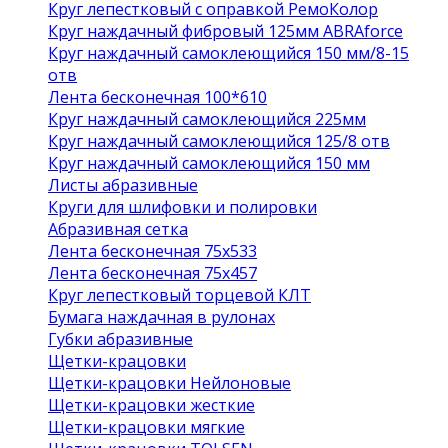
Круг лепестковый с оправкой РемоКолор
Круг наждачный фибровый 125мм ABRAforce
Круг наждачный самоклеющийся 150 мм/8-15
отв
Лента бесконечная 100*610
Круг наждачный самоклеющийся 225мм
Круг наждачный самоклеющийся 125/8 отв
Круг наждачный самоклеющийся 150 мм
Листы абразивные
Круги для шлифовки и полировки
Абразивная сетка
Лента бесконечная 75х533
Лента бесконечная 75х457
Круг лепестковый торцевой КЛТ
Бумага наждачная в рулонах
Губки абразивные
Щетки-крацовки
Щетки-крацовки Нейлоновые
Щетки-крацовки жесткие
Щетки-крацовки мягкие