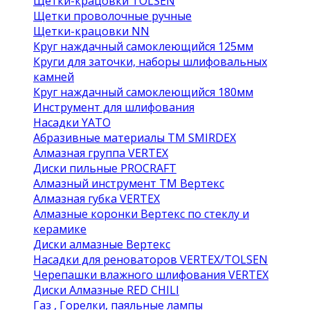
Щетки-крацовки TOLSEN
Щетки проволочные ручные
Щетки-крацовки NN
Круг наждачный самоклеющийся 125мм
Круги для заточки, наборы шлифовальных
камней
Круг наждачный самоклеющийся 180мм
Инструмент для шлифования
Насадки YATO
Абразивные материалы ТМ SMIRDEX
Алмазная группа VERTEX
Диски пильные PROCRAFT
Алмазный инструмент ТМ Вертекс
Алмазная губка VERTEX
Алмазные коронки Вертекс по стеклу и
керамике
Диски алмазные Вертекс
Насадки для реноваторов VERTEX/TOLSEN
Черепашки влажного шлифования VERTEX
Диски Алмазные RED CHILI
Газ , Горелки, паяльные лампы