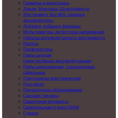
Граверы и аксессуары
Дрели, Миксеры, Шуруповерты
Инструмент без АКБ ,зарядки,
аккумуляторы
Лобзики, рубанки, фрезеры
Мультиметры, детекторы напряжения
Наборы аккумуляторного инструмента
Насосы
Перфораторы
Пилы цепные
(электро,бензо,аккумуляторные)
Пилы циркулярные, торцовочные,
сабельные
Плиткорезы электрические
Под заказ
Покрасочное оборудование
Садовая техника
Сварочные аппараты
Сверлильные станки DIAM
Станки