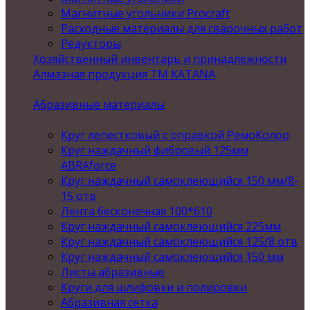
Магнитные угольники Procraft
Расходные материалы для сварочных работ
Редукторы
Хозяйственный инвентарь и принадлежности
Алмазная продукция ТМ KATANA
Абразивные материалы
Круг лепестковый с оправкой РемоКолор
Круг наждачный фибровый 125мм
ABRAforce
Круг наждачный самоклеющийся 150 мм/8-
15 отв
Лента бесконечная 100*610
Круг наждачный самоклеющийся 225мм
Круг наждачный самоклеющийся 125/8 отв
Круг наждачный самоклеющийся 150 мм
Листы абразивные
Круги для шлифовки и полировки
Абразивная сетка