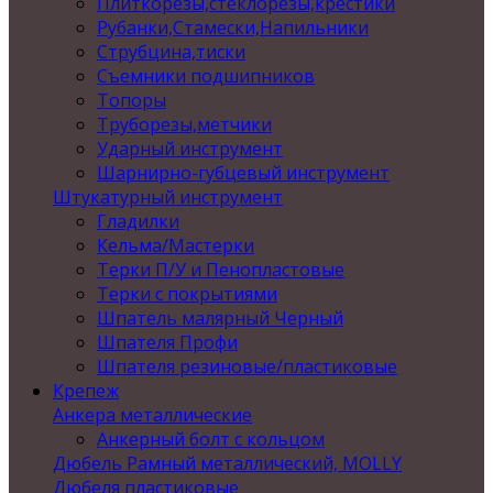
Плиткорезы,стеклорезы,крестики
Рубанки,Стамески,Напильники
Струбцина,тиски
Съемники подшипников
Топоры
Труборезы,метчики
Ударный инструмент
Шарнирно-губцевый инструмент
Штукатурный инструмент
Гладилки
Кельма/Мастерки
Терки П/У и Пенопластовые
Терки с покрытиями
Шпатель малярный Черный
Шпателя Профи
Шпателя резиновые/пластиковые
Крепеж
Анкера металлические
Анкерный болт с кольцом
Дюбель Рамный металлический, MOLLY
Дюбеля пластиковые