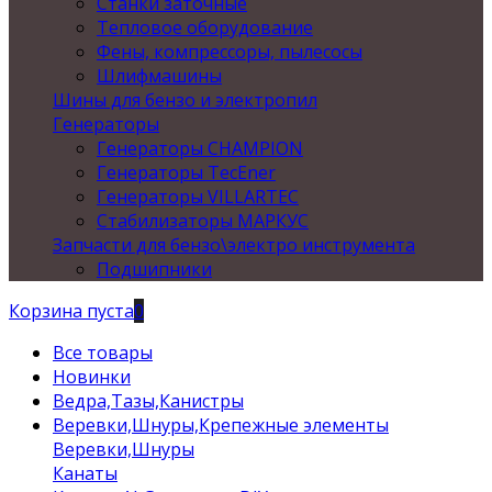
Станки заточные
Тепловое оборудование
Фены, компрессоры, пылесосы
Шлифмашины
Шины для бензо и электропил
Генераторы
Генераторы CHAMPION
Генераторы TecEner
Генераторы VILLARTEC
Стабилизаторы МАРКУС
Запчасти для бензо\электро инструмента
Подшипники
Корзина пуста
0
Все товары
Новинки
Ведра,Тазы,Канистры
Веревки,Шнуры,Крепежные элементы
Веревки,Шнуры
Канаты