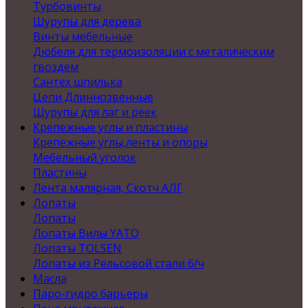
Турбовинты
Шурупы для дерева
Винты мебельные
Дюбеля для термоизоляции с металическим
гвоздем
Сантех шпилька
Цепи Длиннозвенные
Шурупы для лаг и реек
Крепежные углы и пластины
Крепежные углы,ленты и опоры
Мебельный уголок
Пластины
Лента малярная, Скотч АЛГ
Лопаты
Лопаты
Лопаты Вилы YATO
Лопаты TOLSEN
Лопаты из Рельсовой стали б/ч
Масла
Паро-гидро барьеры