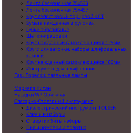
Лента бесконечная 75х533
Лента бесконечная 75х457
Круг лепестковый торцевой КЛТ
Бумага наждачная в рулонах
Губки абразивные
Щетки-крацовки
Круг наждачный самоклеющийся 125мм
Круги для заточки, наборы шлифовальных
камней
Круг наждачный самоклеющийся 180мм
Инструмент для шлифования
Газ , Горелки, паяльные лампы
Маркера Китай
Насадки WP Оригинал
Слесарно-Столярный инструмент
Диэлектрический инструмент TOLSEN
Ключи и наборы
Отвертки,биты,наборы
Пилы,ножовки и полотна