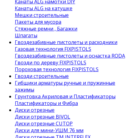
Канаты ALG намотки DIY
Канаты ALG на катушке
Мешки строительные
Пакеты для мусора
Стяжные ремни , Багажки
Шпагаты
Гвоздезабивные пистолеты и расходники
Газовая технология FIXPISTOLS
Гвоздезабивные пистолеты и оснастка RODA
Гвозди по дереву FIXPISTOLS
Пороховая технология FIXPISTOLS
Гвозди строительные
Гибщики арматуры ручные и пружинные
зажимы
Грунтовка Акриловая и Пластификаторы
Пластификаторы и Фибра
Диски отрезные
Диски отрезные BIVOL
Диски отрезные CUTOP
Диски для мини-УШМ 76 мм
Диски отрезные ТМ INTERFLEX