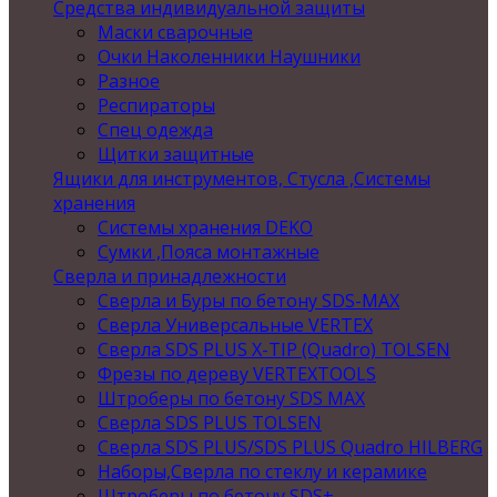
Средства индивидуальной защиты
Маски сварочные
Очки Наколенники Наушники
Разное
Респираторы
Спец одежда
Щитки защитные
Ящики для инструментов, Стусла ,Системы
хранения
Системы хранения DEKO
Сумки ,Пояса монтажные
Сверла и принадлежности
Сверла и Буры по бетону SDS-MAX
Сверла Универсальные VERTEX
Сверла SDS PLUS X-TIP (Quadro) TOLSEN
Фрезы по дереву VERTEXTOOLS
Штроберы по бетону SDS MAX
Сверла SDS PLUS TOLSEN
Сверла SDS PLUS/SDS PLUS Quadro HILBERG
Наборы,Сверла по стеклу и керамике
Штроберы по бетону SDS+