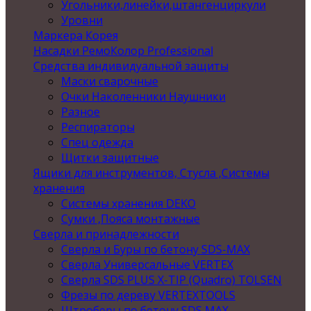
Угольники,линейки,штангенциркули
Уровни
Маркера Корея
Насадки РемоКолор Professional
Средства индивидуальной защиты
Маски сварочные
Очки Наколенники Наушники
Разное
Респираторы
Спец одежда
Щитки защитные
Ящики для инструментов, Стусла ,Системы
хранения
Системы хранения DEKO
Сумки ,Пояса монтажные
Сверла и принадлежности
Сверла и Буры по бетону SDS-MAX
Сверла Универсальные VERTEX
Сверла SDS PLUS X-TIP (Quadro) TOLSEN
Фрезы по дереву VERTEXTOOLS
Штроберы по бетону SDS MAX