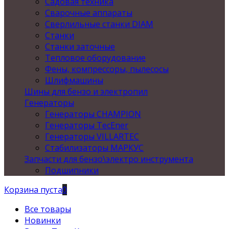
Садовая техника
Сварочные аппараты
Сверлильные станки DIAM
Станки
Станки заточные
Тепловое оборудование
Фены, компрессоры, пылесосы
Шлифмашины
Шины для бензо и электропил
Генераторы
Генераторы CHAMPION
Генераторы TecEner
Генераторы VILLARTEC
Стабилизаторы МАРКУС
Запчасти для бензо\электро инструмента
Подшипники
Корзина пуста
0
Все товары
Новинки