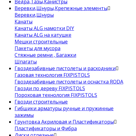
Ведра,Тазы,Канистры
Веревки,Шнуры,Крепежные элементы
Веревки,Шнуры
Канаты
Канаты ALG намотки DIY
Канаты ALG на катушке
Мешки строительные
Пакеты для мусора
Стяжные ремни , Багажки
Шпагаты
Гвоздезабивные пистолеты и расходники
Газовая технология FIXPISTOLS
Гвоздезабивные пистолеты и оснастка RODA
Гвозди по дереву FIXPISTOLS
Пороховая технология FIXPISTOLS
Гвозди строительные
Гибщики арматуры ручные и пружинные
зажимы
Грунтовка Акриловая и Пластификаторы
Пластификаторы и Фибра
Диски отрезные