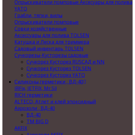
Опрыскиватели помповые Аксесуары для полива
YATO
Грабли, тяпки, вилы
Опрыскиватели помповые
Совки хозяйственные
Аксессуары для полива TOLSEN
Катушка и Леска для триммера
Садовый инвентарь TOLSEN
Сучкорезы-Кусторезы садовые
Сучкорез Кусторез RUSСАД и NN
Сучкорез Кусторез TOLSEN
Сучкорез Кусторез YATO
Силиконы,герметики , ВД-40
IRFix, JETFIX, Mr.Sil
RICH герметики
ALTECO, Атлет и клей эпоксидный
Аэрозоли , ВД-40
ВД-40
TM BIG D
AKFIX
Аэрозоли AKFIX