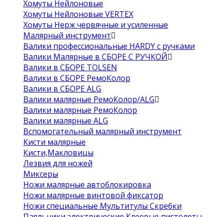
Хомуты Нейлоновые
Хомуты Нейлоновые VERTEX
Хомуты Нерж червячные и усиленные
Малярный инструмент
Валики профессиональные HARDY с ручками
Валики Малярные в СБОРЕ С РУЧКОЙ
Валики в СБОРЕ TOLSEN
Валики в СБОРЕ РемоКолор
Валики в СБОРЕ ALG
Валики малярные РемоКолор/ALG
Валики малярные РемоКолор
Валики малярные ALG
Вспомогательный малярный инструмент
Кисти малярные
Кисти,Макловицы
Лезвия для ножей
Миксеры
Ножи малярные автоблокировка
Ножи малярные винтовой фиксатор
Ножи специальные Мультитулы Скребки
Паяльники электрические Клеевые пистолеты