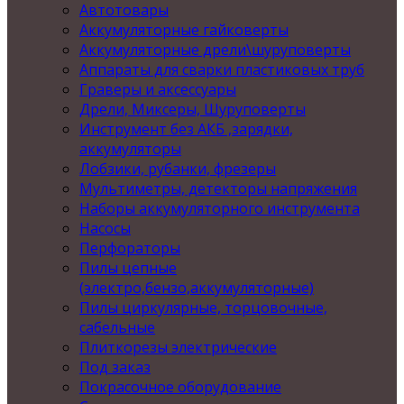
Автотовары
Аккумуляторные гайковерты
Аккумуляторные дрели\шуруповерты
Аппараты для сварки пластиковых труб
Граверы и аксессуары
Дрели, Миксеры, Шуруповерты
Инструмент без АКБ ,зарядки,
аккумуляторы
Лобзики, рубанки, фрезеры
Мультиметры, детекторы напряжения
Наборы аккумуляторного инструмента
Насосы
Перфораторы
Пилы цепные
(электро,бензо,аккумуляторные)
Пилы циркулярные, торцовочные,
сабельные
Плиткорезы электрические
Под заказ
Покрасочное оборудование