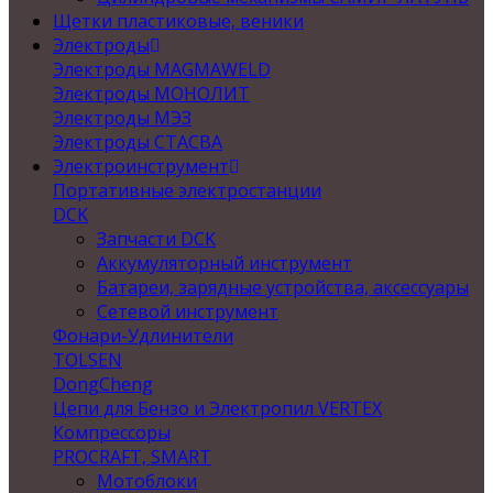
Щетки пластиковые, веники
Электроды
Электроды MAGMAWELD
Электроды МОНОЛИТ
Электроды МЭЗ
Электроды СТАСВА
Электроинструмент
Портативные электростанции
DCK
Запчасти DCK
Аккумуляторный инструмент
Батареи, зарядные устройства, аксессуары
Сетевой инструмент
Фонари-Удлинители
TOLSEN
DongCheng
Цепи для Бензо и Электропил VERTEX
Компрессоры
PROCRAFT, SMART
Мотоблоки