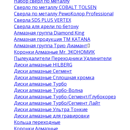
Набор сверл по металлу
Сверло по металлу COBALT TOLSEN
Сверла по металлу РемоКолор Professional
Сверла SDS PLUS VERTEX
Сверла для дрели по бетону
Алмазная группа Diamond King
Алмазная продукция ТМ KATANA
Алмазная группа Трио Диамант
Коронки Алмазные Mr. ЭКОНОМИК
Пылеудалители Переходники Удлинители
Диски алмазные HILBERG
Диски алмазные Сегмент
Диски алмазные Сплошная кромка
Диски алмазные Турбо
Диски алмазные Турбо-Волна
Диски алмазные Турбо-Сегмент/Глубокорез
Диски алмазные Турбо/Сегмент Лайт
Диски алмазные Ультра Тонкие
Диски алмазные для гравировки
Кольца переходные
Коронки Алмазные