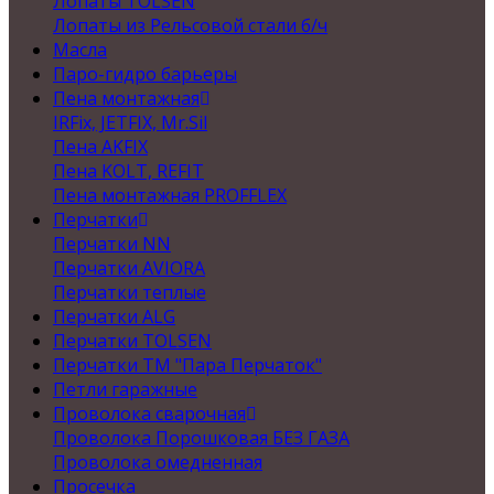
Лопаты TOLSEN
Лопаты из Рельсовой стали б/ч
Масла
Паро-гидро барьеры
Пена монтажная
IRFix, JETFIX, Mr.Sil
Пена AKFIX
Пена KOLT, REFIT
Пена монтажная PROFFLEX
Перчатки
Перчатки NN
Перчатки AVIORA
Перчатки теплые
Перчатки ALG
Перчатки TOLSEN
Перчатки ТМ "Пара Перчаток"
Петли гаражные
Проволока сварочная
Проволока Порошковая БЕЗ ГАЗА
Проволока омедненная
Просечка