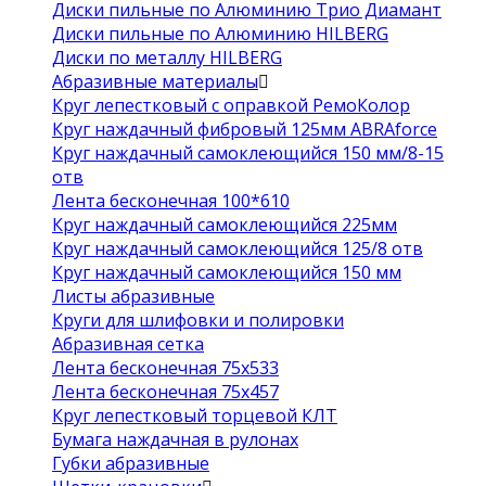
Диски пильные по Алюминию Трио Диамант
Диски пильные по Алюминию HILBERG
Диски по металлу HILBERG
Абразивные материалы
Круг лепестковый с оправкой РемоКолор
Круг наждачный фибровый 125мм ABRAforce
Круг наждачный самоклеющийся 150 мм/8-15
отв
Лента бесконечная 100*610
Круг наждачный самоклеющийся 225мм
Круг наждачный самоклеющийся 125/8 отв
Круг наждачный самоклеющийся 150 мм
Листы абразивные
Круги для шлифовки и полировки
Абразивная сетка
Лента бесконечная 75х533
Лента бесконечная 75х457
Круг лепестковый торцевой КЛТ
Бумага наждачная в рулонах
Губки абразивные