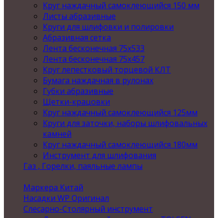
Круг наждачный самоклеющийся 150 мм
Листы абразивные
Круги для шлифовки и полировки
Абразивная сетка
Лента бесконечная 75х533
Лента бесконечная 75х457
Круг лепестковый торцевой КЛТ
Бумага наждачная в рулонах
Губки абразивные
Щетки-крацовки
Круг наждачный самоклеющийся 125мм
Круги для заточки, наборы шлифовальных
камней
Круг наждачный самоклеющийся 180мм
Инструмент для шлифования
Газ , Горелки, паяльные лампы
Маркера Китай
Насадки WP Оригинал
Слесарно-Столярный инструмент