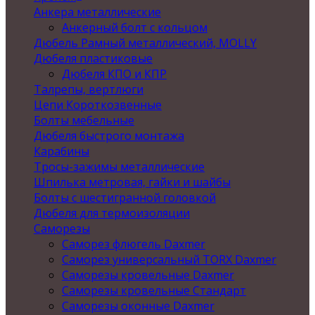
Анкера металлические
Анкерный болт с кольцом
Дюбель Рамный металлический, MOLLY
Дюбеля пластиковые
Дюбеля КПО и КПР
Талрепы, вертлюги
Цепи Короткозвенные
Болты мебельные
Дюбеля быстрого монтажа
Карабины
Тросы-зажимы металлические
Шпилька метровая, гайки и шайбы
Болты с шестигранной головкой
Дюбеля для термоизоляции
Саморезы
Саморез флюгель Daxmer
Саморез универсальный TORX Daxmer
Саморезы кровельные Daxmer
Саморезы кровельные Стандарт
Саморезы оконные Daxmer