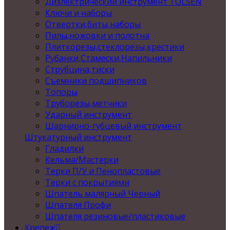
Диэлектрический инструмент TOLSEN
Ключи и наборы
Отвертки,биты,наборы
Пилы,ножовки и полотна
Плиткорезы,стеклорезы,крестики
Рубанки,Стамески,Напильники
Струбцина,тиски
Съемники подшипников
Топоры
Труборезы,метчики
Ударный инструмент
Шарнирно-губцевый инструмент
Штукатурный инструмент
Гладилки
Кельма/Мастерки
Терки П/У и Пенопластовые
Терки с покрытиями
Шпатель малярный Черный
Шпателя Профи
Шпателя резиновые/пластиковые
Крепеж