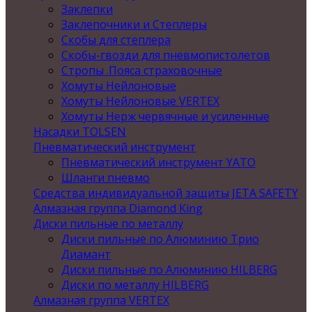
Заклепки
Заклепочники и Степлеры
Скобы для степлера
Скобы-гвозди для пневмопистолетов
Стропы .Пояса страховочные
Хомуты Нейлоновые
Хомуты Нейлоновые VERTEX
Хомуты Нерж червячные и усиленные
Насадки TOLSEN
Пневматический инструмент
Пневматический инструмент YATO
Шланги пневмо
Средства индивидуальной защиты JETA SAFETY
Алмазная группа Diamond King
Диски пильные по металлу
Диски пильные по Алюминию Трио
Диамант
Диски пильные по Алюминию HILBERG
Диски по металлу HILBERG
Алмазная группа VERTEX