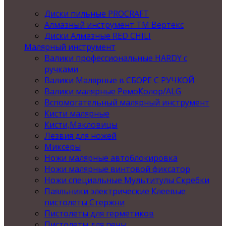
Диски пильные PROCRAFT
Алмазный инструмент ТМ Вертекс
Диски Алмазные RED CHILI
Малярный инструмент
Валики профессиональные HARDY с
ручками
Валики Малярные в СБОРЕ С РУЧКОЙ
Валики малярные РемоКолор/ALG
Вспомогательный малярный инструмент
Кисти малярные
Кисти,Макловицы
Лезвия для ножей
Миксеры
Ножи малярные автоблокировка
Ножи малярные винтовой фиксатор
Ножи специальные Мультитулы Скребки
Паяльники электрические Клеевые
пистолеты Стержни
Пистолеты для герметиков
Пистолеты для пены