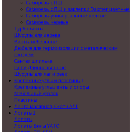
Саморезы с ПШ
Саморезы с ПШ и заклепки Daxmer цветные
Саморезы универсальные желтые
Саморезы черные
Турбовинты
Шурупы для дерева
Винты мебельные
Дюбеля для термоизоляции с металическим
гвоздем
Сантех шпилька
Цепи Длиннозвенные
Шурупы для лаг и реек
Крепежные углы и пластины
Крепежные углы,ленты и опоры
Мебельный уголок
Пластины
Лента малярная, Скотч АЛГ
Лопаты
Лопаты
Лопаты Вилы YATO