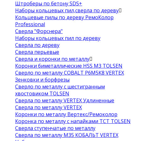
Штроберы по бетону SDS+
Наборы кольцевых пил,сверла по дереву
Кольцевые пилы по дереву РемоКолор
Professional
Сверла "Форснера"
Наборы кольцевых пил по дереву
Сверла по дереву
Сверла перьевые
Сверла и коронки по металлу
Коронки биметаллические HSS M3 TOLSEN
Сверло по металлу COBALT Р6М5К8 VERTEX
Зенковки и борфрезы
Сверло по металлу с шестигранным
хвостовиком TOLSEN
Сверла по металлу VERTEX Удлиненные
Сверла по металлу VERTEX
Коронки по металлу Вертекс/Ремоколор
Коронка по металлу с напайками TCT TOLSEN
Сверла ступенчатые по металлу
Сверла по металлу М35 КОБАЛЬТ VERTEX