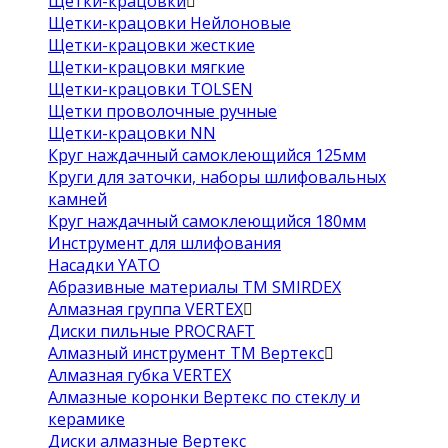
Щетки-крацовки
Щетки-крацовки Нейлоновые
Щетки-крацовки жесткие
Щетки-крацовки мягкие
Щетки-крацовки TOLSEN
Щетки проволочные ручные
Щетки-крацовки NN
Круг наждачный самоклеющийся 125мм
Круги для заточки, наборы шлифовальных
камней
Круг наждачный самоклеющийся 180мм
Инструмент для шлифования
Насадки YATO
Абразивные материалы ТМ SMIRDEX
Алмазная группа VERTEX
Диски пильные PROCRAFT
Алмазный инструмент ТМ Вертекс
Алмазная губка VERTEX
Алмазные коронки Вертекс по стеклу и
керамике
Диски алмазные Вертекс