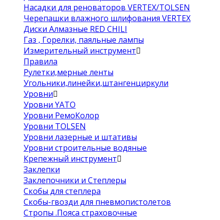
Насадки для реноваторов VERTEX/TOLSEN
Черепашки влажного шлифования VERTEX
Диски Алмазные RED CHILI
Газ , Горелки, паяльные лампы
Измерительный инструмент
Правила
Рулетки,мерные ленты
Угольники,линейки,штангенциркули
Уровни
Уровни YATO
Уровни РемоКолор
Уровни TOLSEN
Уровни лазерные и штативы
Уровни строительные водяные
Крепежный инструмент
Заклепки
Заклепочники и Степлеры
Скобы для степлера
Скобы-гвозди для пневмопистолетов
Стропы .Пояса страховочные