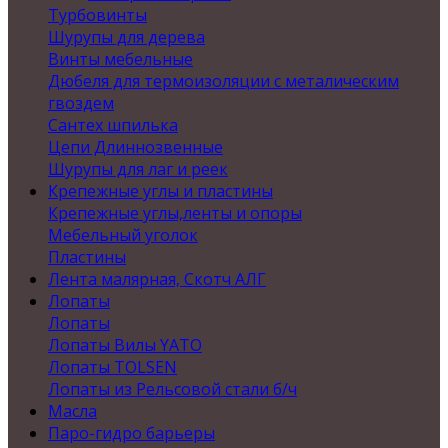
Турбовинты
Шурупы для дерева
Винты мебельные
Дюбеля для термоизоляции с металическим
гвоздем
Сантех шпилька
Цепи Длиннозвенные
Шурупы для лаг и реек
Крепежные углы и пластины
Крепежные углы,ленты и опоры
Мебельный уголок
Пластины
Лента малярная, Скотч АЛГ
Лопаты
Лопаты
Лопаты Вилы YATO
Лопаты TOLSEN
Лопаты из Рельсовой стали б/ч
Масла
Паро-гидро барьеры