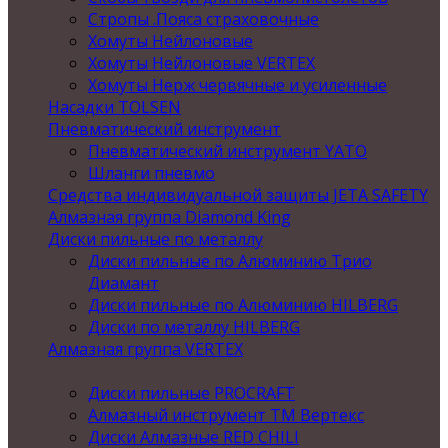
Стропы .Пояса страховочные
Хомуты Нейлоновые
Хомуты Нейлоновые VERTEX
Хомуты Нерж червячные и усиленные
Насадки TOLSEN
Пневматический инструмент
Пневматический инструмент YATO
Шланги пневмо
Средства индивидуальной защиты JETA SAFETY
Алмазная группа Diamond King
Диски пильные по металлу
Диски пильные по Алюминию Трио
Диамант
Диски пильные по Алюминию HILBERG
Диски по металлу HILBERG
Алмазная группа VERTEX
Диски пильные PROCRAFT
Алмазный инструмент ТМ Вертекс
Диски Алмазные RED CHILI