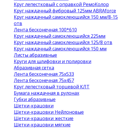
Круг лепестковый с оправкой РемоКолор
Круг наждачный фибровый 125мм ABRAforce
Круг наждачный самоклеющийся 150 мм/8-15
отв
Лента бесконечная 100*610
Круг наждачный самоклеющийся 225мм
Круг наждачный самоклеющийся 125/8 отв
Круг наждачный самоклеющийся 150 мм
Листы абразивные
Круги для шлифовки и полировки
Абразивная сетка
Лента бесконечная 75х533
Лента бесконечная 75х457
Круг лепестковый торцевой КЛТ
Бумага наждачная в рулонах
Губки абразивные
Щетки-крацовки
Щетки-крацовки Нейлоновые
Щетки-крацовки жесткие
Щетки-крацовки мягкие