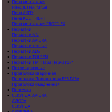
Пена монтажная
IRFix, JETFIX, Mr.Sil
Пена AKFIX
Пена KOLT, REFIT
Пена монтажная PROFFLEX
Перчатки
Перчатки NN
Перчатки AVIORA
Перчатки теплые
Перчатки ALG
Перчатки TOLSEN
Перчатки ТМ "Пара Перчаток"
Петли гаражные
Проволока сварочная
Проволока Порошковая БЕЗ ГАЗА
Проволока омедненная
Просечка
СЕКУНДА, AVIORA
AVIORA
СЕКУНДА
СКОБЯНКА