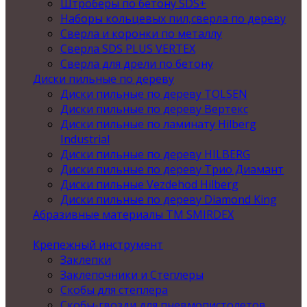
Штроберы по бетону SDS+
Наборы кольцевых пил,сверла по дереву
Сверла и коронки по металлу
Сверла SDS PLUS VERTEX
Сверла для дрели по бетону
Диски пильные по дереву
Диски пильные по дереву TOLSEN
Диски пильные по дереву Вертекс
Диски пильные по ламинату Hilberg
Industrial
Диски пильные по дереву HILBERG
Диски пильные по дереву Трио Диамант
Диски пильные Vezdehod Hilberg
Диски пильные по дереву Diamond King
Абразивные материалы ТМ SMIRDEX
Крепежный инструмент
Заклепки
Заклепочники и Степлеры
Скобы для степлера
Скобы-гвозди для пневмопистолетов