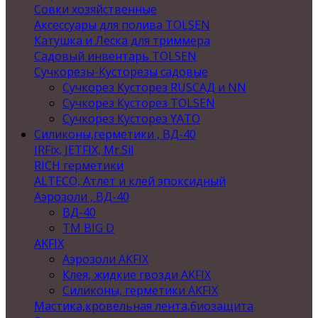
Совки хозяйственные
Аксессуары для полива TOLSEN
Катушка и Леска для триммера
Садовый инвентарь TOLSEN
Сучкорезы-Кусторезы садовые
Сучкорез Кусторез RUSСАД и NN
Сучкорез Кусторез TOLSEN
Сучкорез Кусторез YATO
Силиконы,герметики , ВД-40
IRFix, JETFIX, Mr.Sil
RICH герметики
ALTECO, Атлет и клей эпоксидный
Аэрозоли , ВД-40
ВД-40
TM BIG D
AKFIX
Аэрозоли AKFIX
Клея, жидкие гвозди AKFIX
Силиконы, герметики AKFIX
Мастика,кровельная лента,биозащита