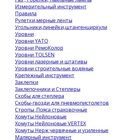
Измерительный инструмент
Правила
Рулетки,мерные ленты
Угольники,линейки,штангенциркули
Уровни
Уровни YATO
Уровни РемоКолор
Уровни TOLSEN
Уровни лазерные и штативы
Уровни строительные водяные
Крепежный инструмент
Заклепки
Заклепочники и Степлеры
Скобы для степлера
Скобы-гвозди для пневмопистолетов
Стропы .Пояса страховочные
Хомуты Нейлоновые
Хомуты Нейлоновые VERTEX
Хомуты Нерж червячные и усиленные
Малярный инструмент