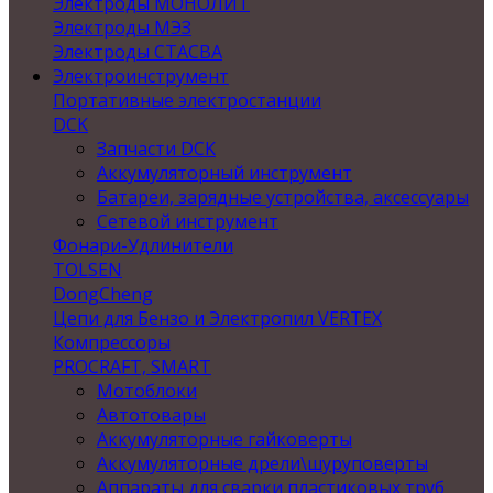
Электроды МОНОЛИТ
Электроды МЭЗ
Электроды СТАСВА
Электроинструмент
Портативные электростанции
DCK
Запчасти DCK
Аккумуляторный инструмент
Батареи, зарядные устройства, аксессуары
Сетевой инструмент
Фонари-Удлинители
TOLSEN
DongCheng
Цепи для Бензо и Электропил VERTEX
Компрессоры
PROCRAFT, SMART
Мотоблоки
Автотовары
Аккумуляторные гайковерты
Аккумуляторные дрели\шуруповерты
Аппараты для сварки пластиковых труб