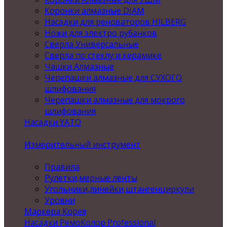
Коронки алмазные DIAM
Насадки для реноваторов HILBERG
Ножи для электро рубанков
Сверла Универсальные
Сверла по стеклу и керамике
Чашки Алмазные
Черепашки алмазные для СУХОГО
шлифования
Черепашки алмазные для мокрого
шлифования
Насадки YATO
Измерительный инструмент
Правила
Рулетки,мерные ленты
Угольники,линейки,штангенциркули
Уровни
Маркера Корея
Насадки РемоКолор Professional