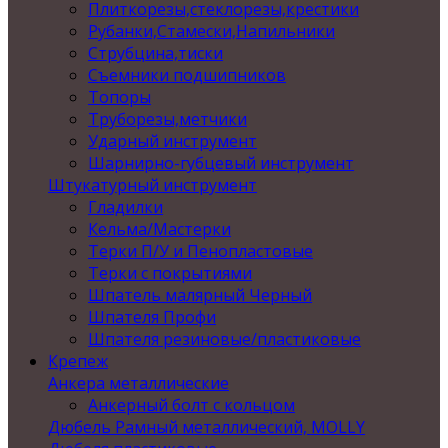
Плиткорезы,стеклорезы,крестики
Рубанки,Стамески,Напильники
Струбцина,тиски
Съемники подшипников
Топоры
Труборезы,метчики
Ударный инструмент
Шарнирно-губцевый инструмент
Штукатурный инструмент
Гладилки
Кельма/Мастерки
Терки П/У и Пенопластовые
Терки с покрытиями
Шпатель малярный Черный
Шпателя Профи
Шпателя резиновые/пластиковые
Крепеж
Анкера металлические
Анкерный болт с кольцом
Дюбель Рамный металлический, MOLLY