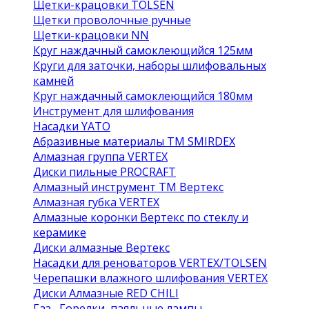
Щетки-крацовки TOLSEN
Щетки проволочные ручные
Щетки-крацовки NN
Круг наждачный самоклеющийся 125мм
Круги для заточки, наборы шлифовальных
камней
Круг наждачный самоклеющийся 180мм
Инструмент для шлифования
Насадки YATO
Абразивные материалы ТМ SMIRDEX
Алмазная группа VERTEX
Диски пильные PROCRAFT
Алмазный инструмент ТМ Вертекс
Алмазная губка VERTEX
Алмазные коронки Вертекс по стеклу и
керамике
Диски алмазные Вертекс
Насадки для реноваторов VERTEX/TOLSEN
Черепашки влажного шлифования VERTEX
Диски Алмазные RED CHILI
Газ , Горелки, паяльные лампы