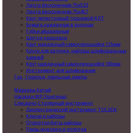
Лента бесконечная 75х533
Лента бесконечная 75х457
Круг лепестковый торцевой КЛТ
Бумага наждачная в рулонах
Губки абразивные
Щетки-крацовки
Круг наждачный самоклеющийся 125мм
Круги для заточки, наборы шлифовальных
камней
Круг наждачный самоклеющийся 180мм
Инструмент для шлифования
Газ , Горелки, паяльные лампы
Маркера Китай
Насадки WP Оригинал
Слесарно-Столярный инструмент
Диэлектрический инструмент TOLSEN
Ключи и наборы
Отвертки,биты,наборы
Пилы,ножовки и полотна