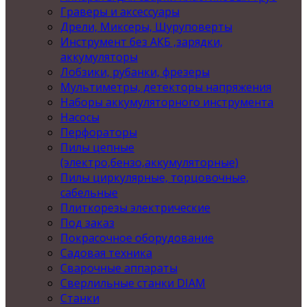
Граверы и аксессуары
Дрели, Миксеры, Шуруповерты
Инструмент без АКБ ,зарядки,
аккумуляторы
Лобзики, рубанки, фрезеры
Мультиметры, детекторы напряжения
Наборы аккумуляторного инструмента
Насосы
Перфораторы
Пилы цепные
(электро,бензо,аккумуляторные)
Пилы циркулярные, торцовочные,
сабельные
Плиткорезы электрические
Под заказ
Покрасочное оборудование
Садовая техника
Сварочные аппараты
Сверлильные станки DIAM
Станки