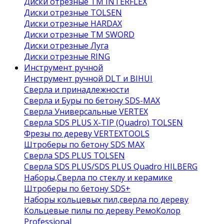
Диски отрезные ТМ INTERFLEX
Диски отрезные TOLSEN
Диски отрезные HARDAX
Диски отрезные ТМ SWORD
Диски отрезные Луга
Диски отрезные RING
Инструмент ручной
Инструмент ручной DLT и BIHUI
Сверла и принадлежности
Сверла и Буры по бетону SDS-MAX
Сверла Универсальные VERTEX
Сверла SDS PLUS X-TIP (Quadro) TOLSEN
Фрезы по дереву VERTEXTOOLS
Штроберы по бетону SDS MAX
Сверла SDS PLUS TOLSEN
Сверла SDS PLUS/SDS PLUS Quadro HILBERG
Наборы,Сверла по стеклу и керамике
Штроберы по бетону SDS+
Наборы кольцевых пил,сверла по дереву
Кольцевые пилы по дереву РемоКолор
Professional