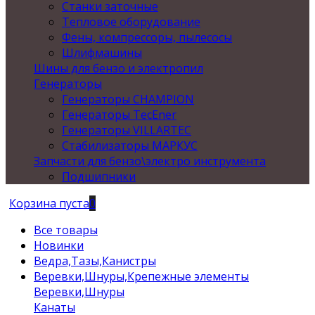
Станки заточные
Тепловое оборудование
Фены, компрессоры, пылесосы
Шлифмашины
Шины для бензо и электропил
Генераторы
Генераторы CHAMPION
Генераторы TecEner
Генераторы VILLARTEC
Стабилизаторы МАРКУС
Запчасти для бензо\электро инструмента
Подшипники
Корзина пуста
0
Все товары
Новинки
Ведра,Тазы,Канистры
Веревки,Шнуры,Крепежные элементы
Веревки,Шнуры
Канаты