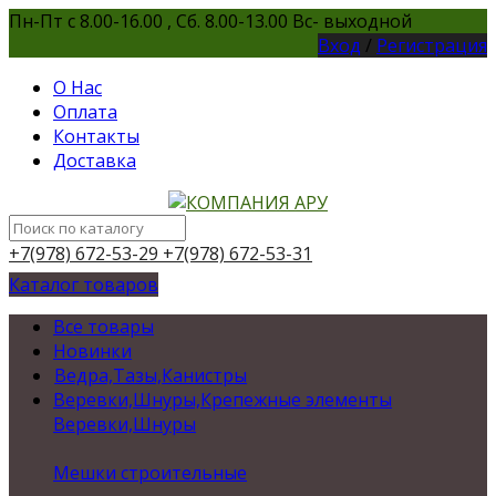
Пн-Пт с 8.00-16.00 , Сб. 8.00-13.00 Вс- выходной
Вход
/
Регистрация
О Нас
Оплата
Контакты
Доставка
+7(978) 672-53-29
+7(978) 672-53-31
Каталог товаров
Все товары
Новинки
Ведра,Тазы,Канистры
Веревки,Шнуры,Крепежные элементы
Веревки,Шнуры
Мешки строительные