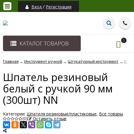
/
Вход
Регистрация
0
КАТАЛОГ ТОВАРОВ
Главная
Инструмент ручной
Штукатурный инструмент
Шпат
→
→
→
Шпатель резиновый
белый с ручкой 90 мм
(300шт) NN
Категории:
Шпателя резиновые/пластиковые
,
Все товары
(0)
Оставить отзыв