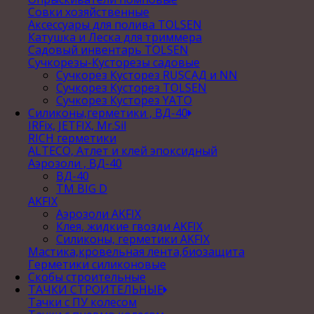
Совки хозяйственные
Аксессуары для полива TOLSEN
Катушка и Леска для триммера
Садовый инвентарь TOLSEN
Сучкорезы-Кусторезы садовые
Сучкорез Кусторез RUSСАД и NN
Сучкорез Кусторез TOLSEN
Сучкорез Кусторез YATO
Силиконы,герметики , ВД-40
IRFix, JETFIX, Mr.Sil
RICH герметики
ALTECO, Атлет и клей эпоксидный
Аэрозоли , ВД-40
ВД-40
TM BIG D
AKFIX
Аэрозоли AKFIX
Клея, жидкие гвозди AKFIX
Силиконы, герметики AKFIX
Мастика,кровельная лента,биозащита
Герметики силиконовые
Скобы строительные
ТАЧКИ СТРОИТЕЛЬНЫЕ
Тачки с ПУ колесом