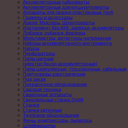
Аккумуляторные гайковерты
Аккумуляторные дрели\шуруповерты
Аппараты для сварки пластиковых труб
Граверы и аксессуары
Дрели, Миксеры, Шуруповерты
Инструмент без АКБ ,зарядки, аккумуляторы
Лобзики, рубанки, фрезеры
Мультиметры, детекторы напряжения
Наборы аккумуляторного инструмента
Насосы
Перфораторы
Пилы цепные
(электро,бензо,аккумуляторные)
Пилы циркулярные, торцовочные, сабельные
Плиткорезы электрические
Под заказ
Покрасочное оборудование
Садовая техника
Сварочные аппараты
Сверлильные станки DIAM
Станки
Станки заточные
Тепловое оборудование
Фены, компрессоры, пылесосы
Шлифмашины