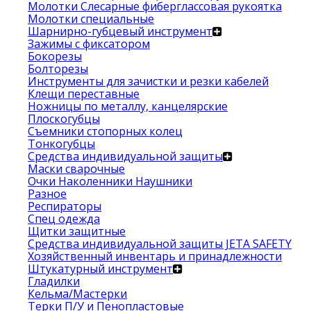
Молотки Слесарные фиберглассовая рукоятка
Молотки специальные
Шарнирно-губцевый инструмент
Зажимы с фиксатором
Бокорезы
Болторезы
Инструменты для зачистки и резки кабелей
Клещи переставные
Ножницы по металлу, канцелярские
Плоскогубцы
Съемники стопорных колец
Тонкогубцы
Средства индивидуальной защиты
Маски сварочные
Очки Наколенники Наушники
Разное
Респираторы
Спец одежда
Щитки защитные
Средства индивидуальной защиты JETA SAFETY
Хозяйственный инвентарь и принадлежности
Штукатурный инструмент
Гладилки
Кельма/Мастерки
Терки П/У и Пенопластовые