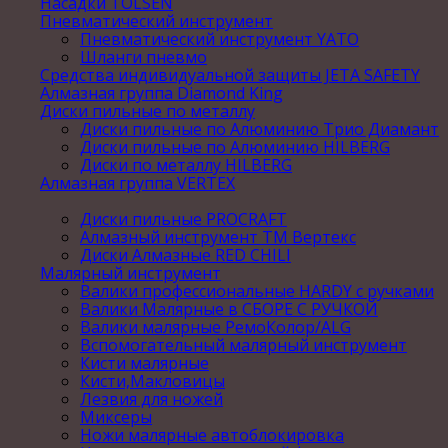
Насадки TOLSEN
Пневматический инструмент
Пневматический инструмент YATO
Шланги пневмо
Средства индивидуальной защиты JETA SAFETY
Алмазная группа Diamond King
Диски пильные по металлу
Диски пильные по Алюминию Трио Диамант
Диски пильные по Алюминию HILBERG
Диски по металлу HILBERG
Алмазная группа VERTEX
Диски пильные PROCRAFT
Алмазный инструмент ТМ Вертекс
Диски Алмазные RED CHILI
Малярный инструмент
Валики профессиональные HARDY с ручками
Валики Малярные в СБОРЕ С РУЧКОЙ
Валики малярные РемоКолор/ALG
Вспомогательный малярный инструмент
Кисти малярные
Кисти,Макловицы
Лезвия для ножей
Миксеры
Ножи малярные автоблокировка