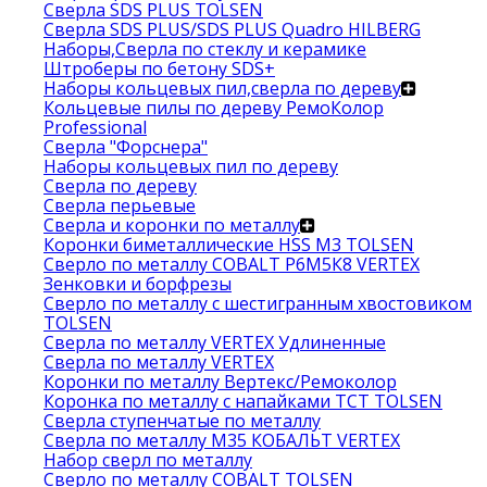
Сверла SDS PLUS TOLSEN
Сверла SDS PLUS/SDS PLUS Quadro HILBERG
Наборы,Сверла по стеклу и керамике
Штроберы по бетону SDS+
Наборы кольцевых пил,сверла по дереву
Кольцевые пилы по дереву РемоКолор
Professional
Сверла "Форснера"
Наборы кольцевых пил по дереву
Сверла по дереву
Сверла перьевые
Сверла и коронки по металлу
Коронки биметаллические HSS M3 TOLSEN
Сверло по металлу COBALT Р6М5К8 VERTEX
Зенковки и борфрезы
Сверло по металлу с шестигранным хвостовиком
TOLSEN
Сверла по металлу VERTEX Удлиненные
Сверла по металлу VERTEX
Коронки по металлу Вертекс/Ремоколор
Коронка по металлу с напайками TCT TOLSEN
Сверла ступенчатые по металлу
Сверла по металлу М35 КОБАЛЬТ VERTEX
Набор сверл по металлу
Сверло по металлу COBALT TOLSEN