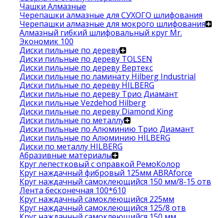
Чашки Алмазные
Черепашки алмазные для СУХОГО шлифования
Черепашки алмазные для мокрого шлифования
Алмазный гибкий шлифовальный круг Mr.
Экономик 100
Диски пильные по дереву
Диски пильные по дереву TOLSEN
Диски пильные по дереву Вертекс
Диски пильные по ламинату Hilberg Industrial
Диски пильные по дереву HILBERG
Диски пильные по дереву Трио Диамант
Диски пильные Vezdehod Hilberg
Диски пильные по дереву Diamond King
Диски пильные по металлу
Диски пильные по Алюминию Трио Диамант
Диски пильные по Алюминию HILBERG
Диски по металлу HILBERG
Абразивные материалы
Круг лепестковый с оправкой РемоКолор
Круг наждачный фибровый 125мм ABRAforce
Круг наждачный самоклеющийся 150 мм/8-15 отв
Лента бесконечная 100*610
Круг наждачный самоклеющийся 225мм
Круг наждачный самоклеющийся 125/8 отв
Круг наждачный самоклеющийся 150 мм