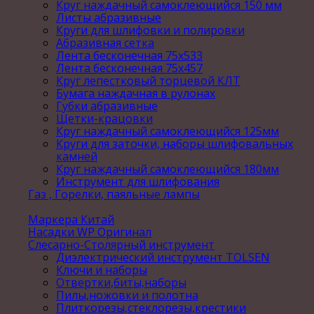
Круг наждачный самоклеющийся 150 мм
Листы абразивные
Круги для шлифовки и полировки
Абразивная сетка
Лента бесконечная 75х533
Лента бесконечная 75х457
Круг лепестковый торцевой КЛТ
Бумага наждачная в рулонах
Губки абразивные
Щетки-крацовки
Круг наждачный самоклеющийся 125мм
Круги для заточки, наборы шлифовальных
камней
Круг наждачный самоклеющийся 180мм
Инструмент для шлифования
Газ , Горелки, паяльные лампы
Маркера Китай
Насадки WP Оригинал
Слесарно-Столярный инструмент
Диэлектрический инструмент TOLSEN
Ключи и наборы
Отвертки,биты,наборы
Пилы,ножовки и полотна
Плиткорезы,стеклорезы,крестики