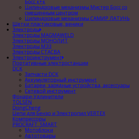
Босс к+к
Цилиндровые механизмы Мистер Босс со
смещенным центром
Цилиндровые механизмы САМИР ЛАТУНЬ
Щетки пластиковые, веники
Электроды
Электроды MAGMAWELD
Электроды МОНОЛИТ
Электроды МЭЗ
Электроды СТАСВА
Электроинструмент
Портативные электростанции
DCK
Запчасти DCK
Аккумуляторный инструмент
Батареи, зарядные устройства, аксессуары
Сетевой инструмент
Фонари-Удлинители
TOLSEN
DongCheng
Цепи для Бензо и Электропил VERTEX
Компрессоры
PROCRAFT, SMART
Мотоблоки
Автотовары