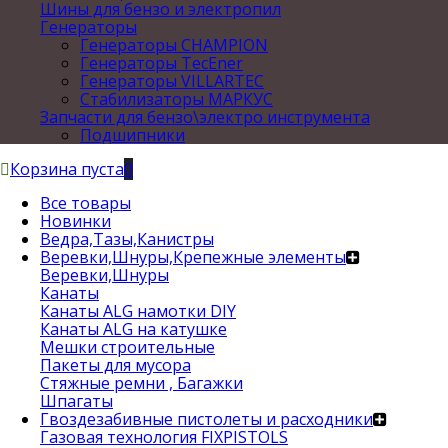
Шины для бензо и электропил
Генераторы
Генераторы CHAMPION
Генераторы TecEner
Генераторы VILLARTEC
Стабилизаторы МАРКУС
Запчасти для бензо\электро инструмента
Подшипники
Корзина пуста
0
Все товары
Новинки
Ведра,Тазы,Канистры
Веревки,Шнуры,Крепежные элементы
Веревки,Шнуры
Канаты
Канаты ALG намотки DIY
Канаты ALG на катушке
Мешки строительные
Пакеты для мусора
Стяжные ремни , Багажки
Шпагаты
Гвоздезабивные пистолеты и расходники
Газовая технология FIXPISTOLS