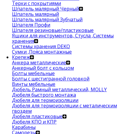
Терки с покрытиями
Шпатель малярный Черный
Шпатель малярный
Шпатель малярный Зубчатый
Шпателя Профи
Шпателя резиновые/пластиковые
Ящики для инструментов, Стусла ,Системы
хранения
Системы хранения DEKO
Сумки ,Пояса монтажные
Крепеж
Анкера металлические
Анкерный болт с кольцом
Болты мебельные
Болты с шестигранной головкой
Винты мебельные
Дюбель Рамный металлический, MOLLY
Дюбеля быстрого монтажа
Дюбеля для термоизоляции
Дюбеля для термоизоляции с металическим
гвоздем
Дюбеля пластиковые
Дюбеля КПО и КПР
Карабины
Саморезы