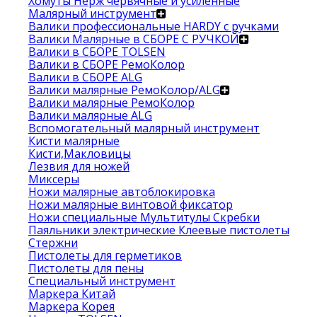
Хомуты Нерж червячные и усиленные
Малярный инструмент
Валики профессиональные HARDY с ручками
Валики Малярные в СБОРЕ С РУЧКОЙ
Валики в СБОРЕ TOLSEN
Валики в СБОРЕ РемоКолор
Валики в СБОРЕ ALG
Валики малярные РемоКолор/ALG
Валики малярные РемоКолор
Валики малярные ALG
Вспомогательный малярный инструмент
Кисти малярные
Кисти,Макловицы
Лезвия для ножей
Миксеры
Ножи малярные автоблокировка
Ножи малярные винтовой фиксатор
Ножи специальные Мультитулы Скребки
Паяльники электрические Клеевые пистолеты
Стержни
Пистолеты для герметиков
Пистолеты для пены
Специальный инструмент
Маркера Китай
Маркера Корея