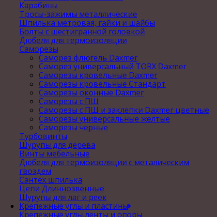
Карабины
Тросы-зажимы металлические
Шпилька метровая, гайки и шайбы
Болты с шестигранной головкой
Дюбеля для термоизоляции
Саморезы
Саморез флюгель Daxmer
Саморез универсальный TORX Daxmer
Саморезы кровельные Daxmer
Саморезы кровельные Стандарт
Саморезы оконные Daxmer
Саморезы с ПШ
Саморезы с ПШ и заклепки Daxmer цветные
Саморезы универсальные желтые
Саморезы черные
Турбовинты
Шурупы для дерева
Винты мебельные
Дюбеля для термоизоляции с металическим
гвоздем
Сантех шпилька
Цепи Длиннозвенные
Шурупы для лаг и реек
Крепежные углы и пластины
Крепежные углы,ленты и опоры