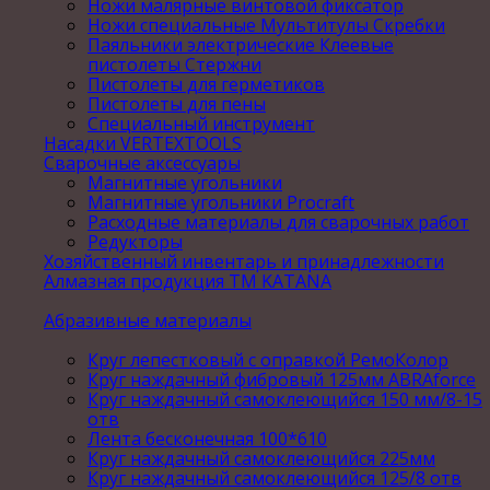
Ножи малярные винтовой фиксатор
Ножи специальные Мультитулы Скребки
Паяльники электрические Клеевые
пистолеты Стержни
Пистолеты для герметиков
Пистолеты для пены
Специальный инструмент
Насадки VERTEXTOOLS
Сварочные аксессуары
Магнитные угольники
Магнитные угольники Procraft
Расходные материалы для сварочных работ
Редукторы
Хозяйственный инвентарь и принадлежности
Алмазная продукция ТМ KATANA
Абразивные материалы
Круг лепестковый с оправкой РемоКолор
Круг наждачный фибровый 125мм ABRAforce
Круг наждачный самоклеющийся 150 мм/8-15
отв
Лента бесконечная 100*610
Круг наждачный самоклеющийся 225мм
Круг наждачный самоклеющийся 125/8 отв