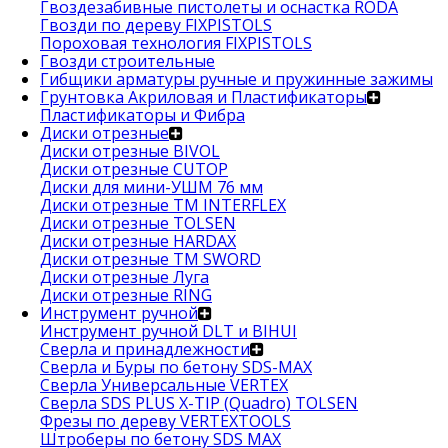
Гвоздезабивные пистолеты и оснастка RODA
Гвозди по дереву FIXPISTOLS
Пороховая технология FIXPISTOLS
Гвозди строительные
Гибщики арматуры ручные и пружинные зажимы
Грунтовка Акриловая и Пластификаторы
Пластификаторы и Фибра
Диски отрезные
Диски отрезные BIVOL
Диски отрезные CUTOP
Диски для мини-УШМ 76 мм
Диски отрезные ТМ INTERFLEX
Диски отрезные TOLSEN
Диски отрезные HARDAX
Диски отрезные ТМ SWORD
Диски отрезные Луга
Диски отрезные RING
Инструмент ручной
Инструмент ручной DLT и BIHUI
Сверла и принадлежности
Сверла и Буры по бетону SDS-MAX
Сверла Универсальные VERTEX
Сверла SDS PLUS X-TIP (Quadro) TOLSEN
Фрезы по дереву VERTEXTOOLS
Штроберы по бетону SDS MAX