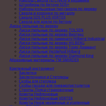
Наборы,Сверла по стеклу и керамике
Штроберы по бетону SDS+
Наборы кольцевых пил,сверла по дереву
Сверла и коронки по металлу
Сверла SDS PLUS VERTEX
Сверла для дрели по бетону
Диски пильные по дереву
Диски пильные по дереву TOLSEN
Диски пильные по дереву Вертекс
Диски пильные по ламинату Hilberg Industrial
Диски пильные по дереву HILBERG
Диски пильные по дереву Трио Диамант
Диски пильные Vezdehod Hilberg
Диски пильные по дереву Diamond King
Абразивные материалы ТМ SMIRDEX
Крепежный инструмент
Заклепки
Заклепочники и Степлеры
Скобы для степлера
Скобы-гвозди для пневмопистолетов
Стропы .Пояса страховочные
Хомуты Нейлоновые
Хомуты Нейлоновые VERTEX
Хомуты Нерж червячные и усиленные