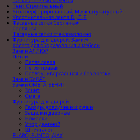
Тачки с пневмо колесом
Тент Строительный
Угол перфорированный, Маяк штукатурный
Уплотнительная лента D , Е ,P
Фасадные сетки Серпянки
Серпянки
Фасадные сетки стекловолокно
Фурнитура для дверей, Замки
Колеса для оборудования и мебели
Замки АЛЛЮР
Петли
Петля левая
Петля правая
Петля универсальная и без врезки
Замки БУЛАТ
Замки ОМЕГА, ЗЕНИТ
Зенит
Омега
Фурнитура для дверей
Гвозди, доводчики и ручки
Защелки дверные
Номерки
Упор дверной
Шпингалет
FUARO, PUNTO, AJAX