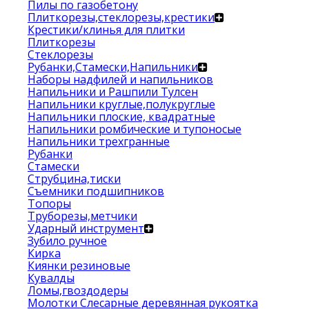
Пилы по газобетону
Плиткорезы,стеклорезы,крестики
Крестики/клинья для плитки
Плиткорезы
Стеклорезы
Рубанки,Стамески,Напильники
Наборы надфилей и напильников
Напильники и Рашпили Тулсен
Напильники круглые,полукруглые
Напильники плоские, квадратные
Напильники ромбические и тупоносые
Напильники трехгранные
Рубанки
Стамески
Струбцина,тиски
Съемники подшипников
Топоры
Труборезы,метчики
Ударный инструмент
Зубило ручное
Кирка
Киянки резиновые
Кувалды
Ломы,гвоздодеры
Молотки Слесарные деревянная рукоятка