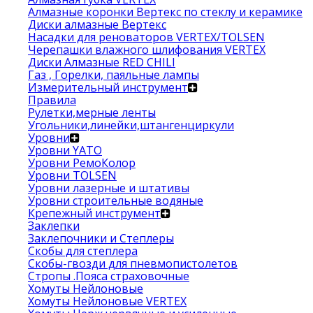
Алмазные коронки Вертекс по стеклу и керамике
Диски алмазные Вертекс
Насадки для реноваторов VERTEX/TOLSEN
Черепашки влажного шлифования VERTEX
Диски Алмазные RED CHILI
Газ , Горелки, паяльные лампы
Измерительный инструмент
Правила
Рулетки,мерные ленты
Угольники,линейки,штангенциркули
Уровни
Уровни YATO
Уровни РемоКолор
Уровни TOLSEN
Уровни лазерные и штативы
Уровни строительные водяные
Крепежный инструмент
Заклепки
Заклепочники и Степлеры
Скобы для степлера
Скобы-гвозди для пневмопистолетов
Стропы .Пояса страховочные
Хомуты Нейлоновые
Хомуты Нейлоновые VERTEX