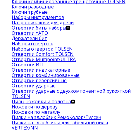
Ключи комбинированные трещоточные TOLSEN
Ключи разводные
Ключи трубные
Наборы инструментов
Патроны/ключи для дрели
Отвертки,биты,наборы
Отвертки YATO
Держатели бит
Наборы отверток
Наборы отверток TOLSEN
Отвертки Comfort TOLSEN
Отвертки Multipoint/ULTRA
Отвертки ИП
Отвертки индикаторные
Отвертки комбинированные
Отвертки реверсивные
Отвертки ударные
Отвертки ударные с двухкомпонентной рукояткой
TOLSEN
Пилы,ножовки и полотна
Ножовки по дереву
Ножовки по металлу
Пилки на эл.лобзик РемоКолор/Тулсен
Пилки на эл.лобзик и для сабельной пилы
VERTEX/NN