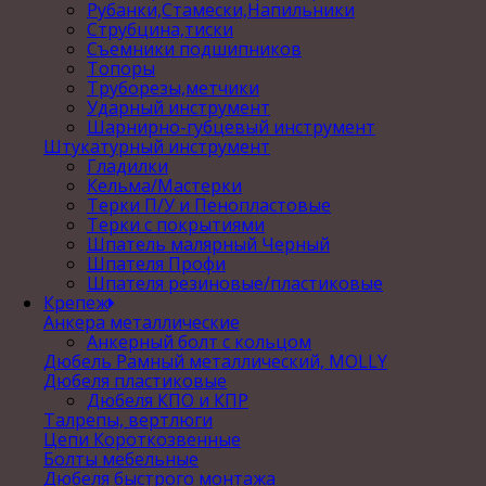
Рубанки,Стамески,Напильники
Струбцина,тиски
Съемники подшипников
Топоры
Труборезы,метчики
Ударный инструмент
Шарнирно-губцевый инструмент
Штукатурный инструмент
Гладилки
Кельма/Мастерки
Терки П/У и Пенопластовые
Терки с покрытиями
Шпатель малярный Черный
Шпателя Профи
Шпателя резиновые/пластиковые
Крепеж
Анкера металлические
Анкерный болт с кольцом
Дюбель Рамный металлический, MOLLY
Дюбеля пластиковые
Дюбеля КПО и КПР
Талрепы, вертлюги
Цепи Короткозвенные
Болты мебельные
Дюбеля быстрого монтажа