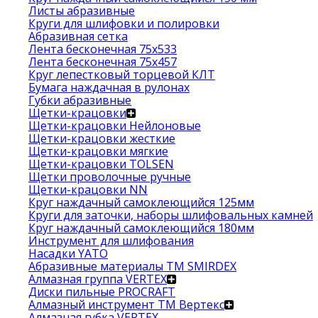
Листы абразивные
Круги для шлифовки и полировки
Абразивная сетка
Лента бесконечная 75х533
Лента бесконечная 75х457
Круг лепестковый торцевой КЛТ
Бумага наждачная в рулонах
Губки абразивные
Щетки-крацовки
Щетки-крацовки Нейлоновые
Щетки-крацовки жесткие
Щетки-крацовки мягкие
Щетки-крацовки TOLSEN
Щетки проволочные ручные
Щетки-крацовки NN
Круг наждачный самоклеющийся 125мм
Круги для заточки, наборы шлифовальных камней
Круг наждачный самоклеющийся 180мм
Инструмент для шлифования
Насадки YATO
Абразивные материалы ТМ SMIRDEX
Алмазная группа VERTEX
Диски пильные PROCRAFT
Алмазный инструмент ТМ Вертекс
Алмазная губка VERTEX