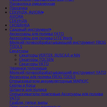
Проволока омедненная
Просечка
СЕКУНДА, AVIORA
AVIORA
СЕКУНДА
СКОБЯНКА
Садовый инструмент
Аксессуары для полива YATO
Аксессуары для полива LITE Werk
Мелкий почвообрабатывающий инструмент FROG
TOOLS
Секаторы
Секаторы VERTEX, RUSСАД и NN
Секаторы TOLSEN
Секаторы YATO
Черенки,топорище
Мелкий почвообрабатывающий инструмент YATO
Аксесуары для полива FROG TOOLS
Опрыскиватели аккумуляторные МАРКУС
Серпы и Косы
Шланги для полива
Опрыскиватели помповые Аксесуары для полива
YATO
Грабли, тяпки, вилы
Опрыскиватели помповые