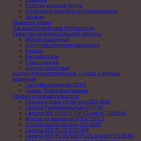
Рулетки,мерные ленты
Угольники,линейки,штангенциркули
Уровни
Маркера Корея
Насадки РемоКолор Professional
Средства индивидуальной защиты
Маски сварочные
Очки Наколенники Наушники
Разное
Респираторы
Спец одежда
Щитки защитные
Ящики для инструментов, Стусла ,Системы
хранения
Системы хранения DEKO
Сумки ,Пояса монтажные
Сверла и принадлежности
Сверла и Буры по бетону SDS-MAX
Сверла Универсальные VERTEX
Сверла SDS PLUS X-TIP (Quadro) TOLSEN
Фрезы по дереву VERTEXTOOLS
Штроберы по бетону SDS MAX
Сверла SDS PLUS TOLSEN
Сверла SDS PLUS/SDS PLUS Quadro HILBERG