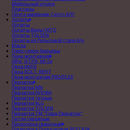
Мебельный уголок
Пластины
Лента малярная, Скотч АЛГ
Лопаты
Лопаты
Лопаты Вилы YATO
Лопаты TOLSEN
Лопаты из Рельсовой стали б/ч
Масла
Паро-гидро барьеры
Пена монтажная
IRFix, JETFIX, Mr.Sil
Пена AKFIX
Пена KOLT, REFIT
Пена монтажная PROFFLEX
Перчатки
Перчатки NN
Перчатки AVIORA
Перчатки теплые
Перчатки ALG
Перчатки TOLSEN
Перчатки ТМ "Пара Перчаток"
Петли гаражные
Проволока сварочная
Проволока Порошковая БЕЗ ГАЗА