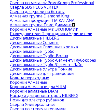
Сверла по металлу РемоКолор Professional
Сверла SDS PLUS VERTEX
Сверла для дрели по бетону
Алмазная группа Diamond King
Алмазная продукция ТМ KATANA
Алмазная группа Трио Диамант
Коронки Алмазные Mr. ЭКОНОМИК
Пылеудалители Переходники Удлинители
Диски алмазные HILBERG
Диски алмазные Сегмент
Диски алмазные Сплошная кромка
Диски алмазные Турбо
Диски алмазные Турбо-Волна
Диски алмазные Турбо-Сегмент/Глубокорез
Диски алмазные Турбо/Сегмент Лайт
Диски алмазные Ультра Тонкие
Диски алмазные для гравировки
Кольца переходные
Коронки Алмазные
Коронки Алмазные для УШМ
Коронки алмазные DIAM
Насадки для реноваторов HILBERG
Ножи для электро рубанков
Сверла Универсальные
Сверла по стеклу и керамике