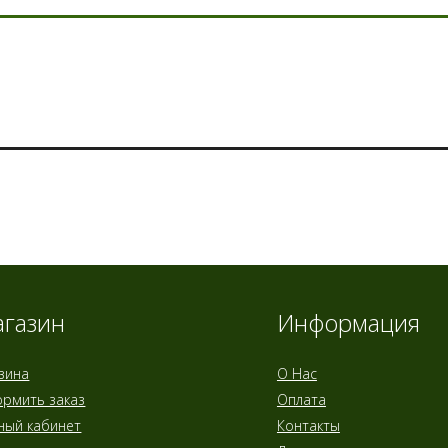
газин
Информация
зина
О Нас
рмить заказ
Оплата
ный кабинет
Контакты