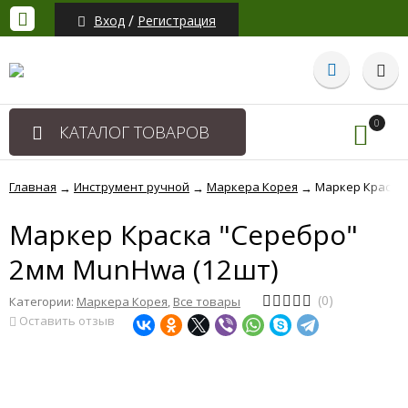
/
Вход
Регистрация
0
КАТАЛОГ ТОВАРОВ
Главная
Инструмент ручной
Маркера Корея
Маркер Краска 
→
→
→
Маркер Краска "Серебро"
2мм MunHwa (12шт)
(0)
Категории:
Маркера Корея
,
Все товары
Оставить отзыв