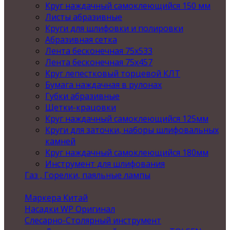
Круг наждачный самоклеющийся 150 мм
Листы абразивные
Круги для шлифовки и полировки
Абразивная сетка
Лента бесконечная 75х533
Лента бесконечная 75х457
Круг лепестковый торцевой КЛТ
Бумага наждачная в рулонах
Губки абразивные
Щетки-крацовки
Круг наждачный самоклеющийся 125мм
Круги для заточки, наборы шлифовальных
камней
Круг наждачный самоклеющийся 180мм
Инструмент для шлифования
Газ , Горелки, паяльные лампы
Маркера Китай
Насадки WP Оригинал
Слесарно-Столярный инструмент