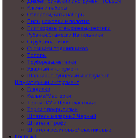
Диэлектрический инструмент TOLSEN
Ключи и наборы
Отвертки,биты,наборы
Пилы,ножовки и полотна
Плиткорезы,стеклорезы,крестики
Рубанки,Стамески,Напильники
Струбцина,тиски
Съемники подшипников
Топоры
Труборезы,метчики
Ударный инструмент
Шарнирно-губцевый инструмент
Штукатурный инструмент
Гладилки
Кельма/Мастерки
Терки П/У и Пенопластовые
Терки с покрытиями
Шпатель малярный Черный
Шпателя Профи
Шпателя резиновые/пластиковые
Крепеж