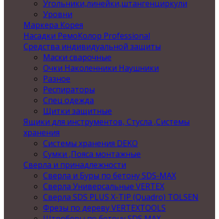
Угольники,линейки,штангенциркули
Уровни
Маркера Корея
Насадки РемоКолор Professional
Средства индивидуальной защиты
Маски сварочные
Очки Наколенники Наушники
Разное
Респираторы
Спец одежда
Щитки защитные
Ящики для инструментов, Стусла ,Системы
хранения
Системы хранения DEKO
Сумки ,Пояса монтажные
Сверла и принадлежности
Сверла и Буры по бетону SDS-MAX
Сверла Универсальные VERTEX
Сверла SDS PLUS X-TIP (Quadro) TOLSEN
Фрезы по дереву VERTEXTOOLS
Штроберы по бетону SDS MAX