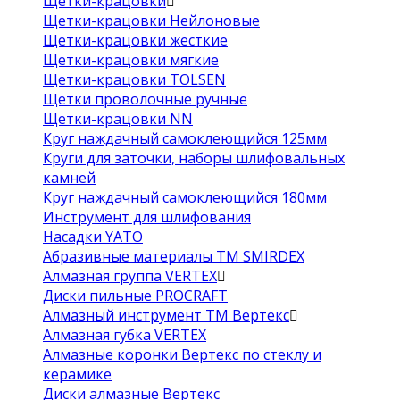
Щетки-крацовки
Щетки-крацовки Нейлоновые
Щетки-крацовки жесткие
Щетки-крацовки мягкие
Щетки-крацовки TOLSEN
Щетки проволочные ручные
Щетки-крацовки NN
Круг наждачный самоклеющийся 125мм
Круги для заточки, наборы шлифовальных
камней
Круг наждачный самоклеющийся 180мм
Инструмент для шлифования
Насадки YATO
Абразивные материалы ТМ SMIRDEX
Алмазная группа VERTEX
Диски пильные PROCRAFT
Алмазный инструмент ТМ Вертекс
Алмазная губка VERTEX
Алмазные коронки Вертекс по стеклу и
керамике
Диски алмазные Вертекс