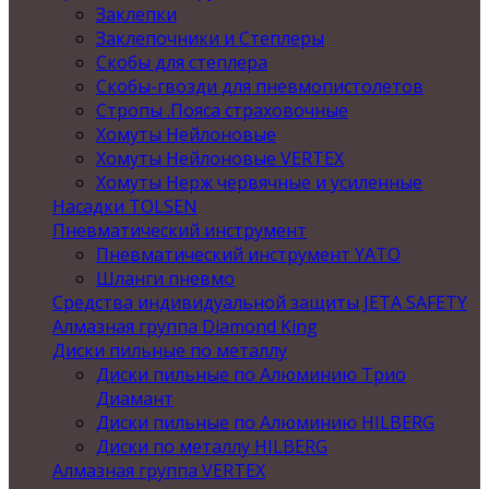
Заклепки
Заклепочники и Степлеры
Скобы для степлера
Скобы-гвозди для пневмопистолетов
Стропы .Пояса страховочные
Хомуты Нейлоновые
Хомуты Нейлоновые VERTEX
Хомуты Нерж червячные и усиленные
Насадки TOLSEN
Пневматический инструмент
Пневматический инструмент YATO
Шланги пневмо
Средства индивидуальной защиты JETA SAFETY
Алмазная группа Diamond King
Диски пильные по металлу
Диски пильные по Алюминию Трио
Диамант
Диски пильные по Алюминию HILBERG
Диски по металлу HILBERG
Алмазная группа VERTEX