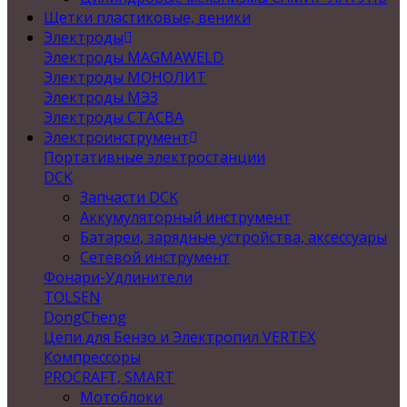
Щетки пластиковые, веники
Электроды
Электроды MAGMAWELD
Электроды МОНОЛИТ
Электроды МЭЗ
Электроды СТАСВА
Электроинструмент
Портативные электростанции
DCK
Запчасти DCK
Аккумуляторный инструмент
Батареи, зарядные устройства, аксессуары
Сетевой инструмент
Фонари-Удлинители
TOLSEN
DongCheng
Цепи для Бензо и Электропил VERTEX
Компрессоры
PROCRAFT, SMART
Мотоблоки