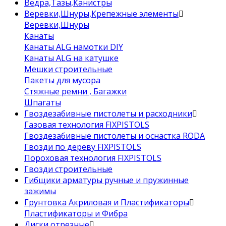
Ведра,Тазы,Канистры
Веревки,Шнуры,Крепежные элементы
Веревки,Шнуры
Канаты
Канаты ALG намотки DIY
Канаты ALG на катушке
Мешки строительные
Пакеты для мусора
Стяжные ремни , Багажки
Шпагаты
Гвоздезабивные пистолеты и расходники
Газовая технология FIXPISTOLS
Гвоздезабивные пистолеты и оснастка RODA
Гвозди по дереву FIXPISTOLS
Пороховая технология FIXPISTOLS
Гвозди строительные
Гибщики арматуры ручные и пружинные
зажимы
Грунтовка Акриловая и Пластификаторы
Пластификаторы и Фибра
Диски отрезные