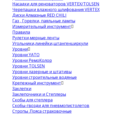
Насадки для реноваторов VERTEX/TOLSEN
Черепашки влажного шлифования VERTEX
Диски Алмазные RED CHILI
Газ , Горелки, паяльные лампы
Измерительный инструмент
Правила
Рулетки,мерные ленты
Угольники,линейки,штангенциркули
Уровни
Уровни YATO
Уровни РемоКолор
Уровни TOLSEN
Уровни лазерные и штативы
Уровни строительные водяные
Крепежный инструмент
Заклепки
Заклепочники и Степлеры
Скобы для степлера
Скобы-гвозди для пневмопистолетов
Стропы .Пояса страховочные