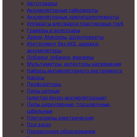
Автотовары
Аккумуляторные гайковерты
Аккумуляторные дрели\шуруповерты
Аппараты для сварки пластиковых труб
Граверы и аксессуары
Дрели, Миксеры, Шуруповерты
Инструмент без АКБ ,зарядки,
аккумуляторы
Лобзики, рубанки, фрезеры
Мультиметры, детекторы напряжения
Наборы аккумуляторного инструмента
Насосы
Перфораторы
Пилы цепные
(электро,бензо,аккумуляторные)
Пилы циркулярные, торцовочные,
сабельные
Плиткорезы электрические
Под заказ
Покрасочное оборудование