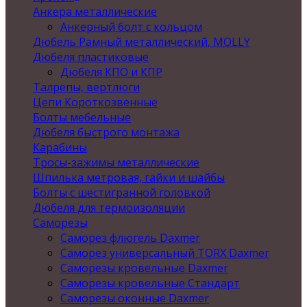
Анкера металлические
Анкерный болт с кольцом
Дюбель Рамный металлический, MOLLY
Дюбеля пластиковые
Дюбеля КПО и КПР
Талрепы, вертлюги
Цепи Короткозвенные
Болты мебельные
Дюбеля быстрого монтажа
Карабины
Тросы-зажимы металлические
Шпилька метровая, гайки и шайбы
Болты с шестигранной головкой
Дюбеля для термоизоляции
Саморезы
Саморез флюгель Daxmer
Саморез универсальный TORX Daxmer
Саморезы кровельные Daxmer
Саморезы кровельные Стандарт
Саморезы оконные Daxmer