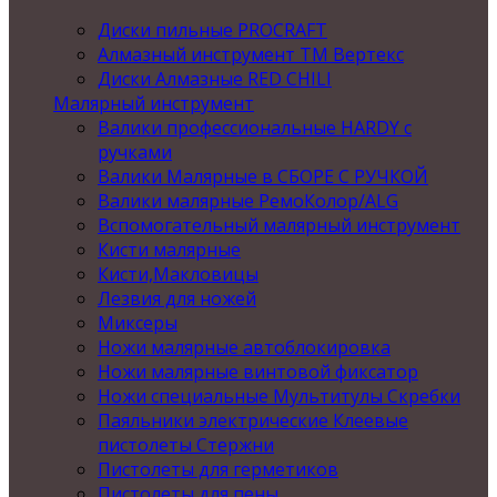
Диски пильные PROCRAFT
Алмазный инструмент ТМ Вертекс
Диски Алмазные RED CHILI
Малярный инструмент
Валики профессиональные HARDY с
ручками
Валики Малярные в СБОРЕ С РУЧКОЙ
Валики малярные РемоКолор/ALG
Вспомогательный малярный инструмент
Кисти малярные
Кисти,Макловицы
Лезвия для ножей
Миксеры
Ножи малярные автоблокировка
Ножи малярные винтовой фиксатор
Ножи специальные Мультитулы Скребки
Паяльники электрические Клеевые
пистолеты Стержни
Пистолеты для герметиков
Пистолеты для пены