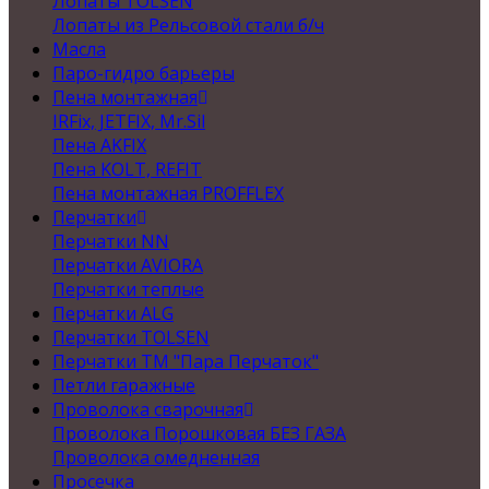
Лопаты TOLSEN
Лопаты из Рельсовой стали б/ч
Масла
Паро-гидро барьеры
Пена монтажная
IRFix, JETFIX, Mr.Sil
Пена AKFIX
Пена KOLT, REFIT
Пена монтажная PROFFLEX
Перчатки
Перчатки NN
Перчатки AVIORA
Перчатки теплые
Перчатки ALG
Перчатки TOLSEN
Перчатки ТМ "Пара Перчаток"
Петли гаражные
Проволока сварочная
Проволока Порошковая БЕЗ ГАЗА
Проволока омедненная
Просечка