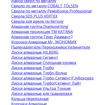
Набор сверл по металлу
Сверло по металлу COBALT TOLSEN
Сверла по металлу РемоКолор Professional
Сверла SDS PLUS VERTEX
Сверла для дрели по бетону
Алмазная группа Diamond King
Алмазная продукция ТМ KATANA
Алмазная группа Трио Диамант
Коронки Алмазные Mr. ЭКОНОМИК
Пылеудалители Переходники Удлинители
Диски алмазные HILBERG
Диски алмазные Сегмент
Диски алмазные Сплошная кромка
Диски алмазные Турбо
Диски алмазные Турбо-Волна
Диски алмазные Турбо-Сегмент/Глубокорез
Диски алмазные Турбо/Сегмент Лайт
Диски алмазные Ультра Тонкие
Диски алмазные для гравировки
Кольца переходные
Коронки Алмазные