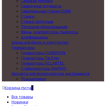
Садовая техника
Сварочные аппараты
Сверлильные станки DIAM
Станки
Станки заточные
Тепловое оборудование
Фены, компрессоры, пылесосы
Шлифмашины
Шины для бензо и электропил
Генераторы
Генераторы CHAMPION
Генераторы TecEner
Генераторы VILLARTEC
Стабилизаторы МАРКУС
Запчасти для бензо\электро инструмента
Подшипники
Корзина пуста
0
Все товары
Новинки