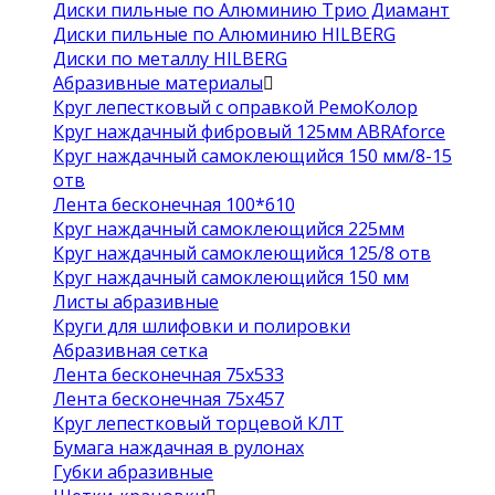
Диски пильные по Алюминию Трио Диамант
Диски пильные по Алюминию HILBERG
Диски по металлу HILBERG
Абразивные материалы
Круг лепестковый с оправкой РемоКолор
Круг наждачный фибровый 125мм ABRAforce
Круг наждачный самоклеющийся 150 мм/8-15
отв
Лента бесконечная 100*610
Круг наждачный самоклеющийся 225мм
Круг наждачный самоклеющийся 125/8 отв
Круг наждачный самоклеющийся 150 мм
Листы абразивные
Круги для шлифовки и полировки
Абразивная сетка
Лента бесконечная 75х533
Лента бесконечная 75х457
Круг лепестковый торцевой КЛТ
Бумага наждачная в рулонах
Губки абразивные