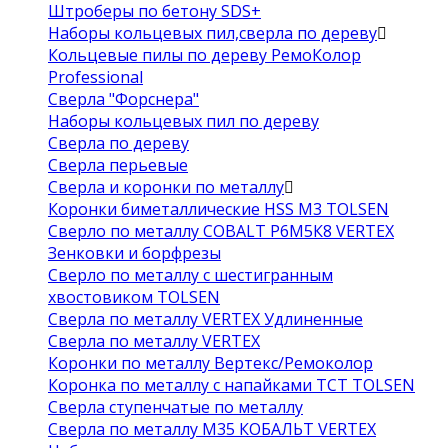
Штроберы по бетону SDS+
Наборы кольцевых пил,сверла по дереву
Кольцевые пилы по дереву РемоКолор
Professional
Сверла "Форснера"
Наборы кольцевых пил по дереву
Сверла по дереву
Сверла перьевые
Сверла и коронки по металлу
Коронки биметаллические HSS M3 TOLSEN
Сверло по металлу COBALT Р6М5К8 VERTEX
Зенковки и борфрезы
Сверло по металлу с шестигранным
хвостовиком TOLSEN
Сверла по металлу VERTEX Удлиненные
Сверла по металлу VERTEX
Коронки по металлу Вертекс/Ремоколор
Коронка по металлу с напайками TCT TOLSEN
Сверла ступенчатые по металлу
Сверла по металлу М35 КОБАЛЬТ VERTEX