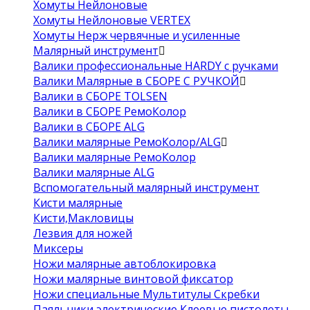
Хомуты Нейлоновые
Хомуты Нейлоновые VERTEX
Хомуты Нерж червячные и усиленные
Малярный инструмент
Валики профессиональные HARDY с ручками
Валики Малярные в СБОРЕ С РУЧКОЙ
Валики в СБОРЕ TOLSEN
Валики в СБОРЕ РемоКолор
Валики в СБОРЕ ALG
Валики малярные РемоКолор/ALG
Валики малярные РемоКолор
Валики малярные ALG
Вспомогательный малярный инструмент
Кисти малярные
Кисти,Макловицы
Лезвия для ножей
Миксеры
Ножи малярные автоблокировка
Ножи малярные винтовой фиксатор
Ножи специальные Мультитулы Скребки
Паяльники электрические Клеевые пистолеты