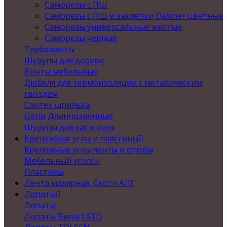
Саморезы с ПШ
Саморезы с ПШ и заклепки Daxmer цветные
Саморезы универсальные желтые
Саморезы черные
Турбовинты
Шурупы для дерева
Винты мебельные
Дюбеля для термоизоляции с металическим
гвоздем
Сантех шпилька
Цепи Длиннозвенные
Шурупы для лаг и реек
Крепежные углы и пластины
Крепежные углы,ленты и опоры
Мебельный уголок
Пластины
Лента малярная, Скотч АЛГ
Лопаты
Лопаты
Лопаты Вилы YATO