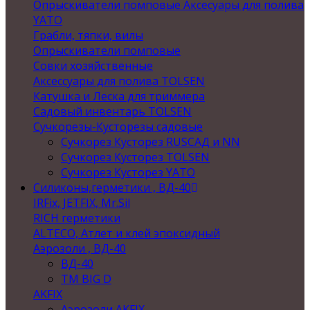
Опрыскиватели помповые Аксесуары для полива
YATO
Грабли, тяпки, вилы
Опрыскиватели помповые
Совки хозяйственные
Аксессуары для полива TOLSEN
Катушка и Леска для триммера
Садовый инвентарь TOLSEN
Сучкорезы-Кусторезы садовые
Сучкорез Кусторез RUSСАД и NN
Сучкорез Кусторез TOLSEN
Сучкорез Кусторез YATO
Силиконы,герметики , ВД-40
IRFix, JETFIX, Mr.Sil
RICH герметики
ALTECO, Атлет и клей эпоксидный
Аэрозоли , ВД-40
ВД-40
TM BIG D
AKFIX
Аэрозоли AKFIX