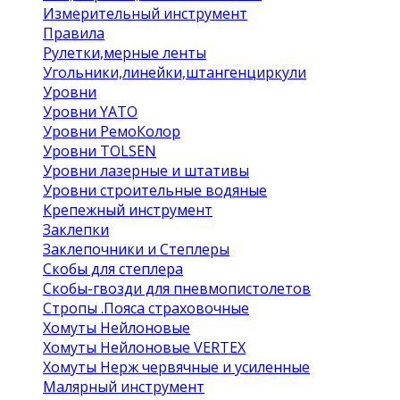
Измерительный инструмент
Правила
Рулетки,мерные ленты
Угольники,линейки,штангенциркули
Уровни
Уровни YATO
Уровни РемоКолор
Уровни TOLSEN
Уровни лазерные и штативы
Уровни строительные водяные
Крепежный инструмент
Заклепки
Заклепочники и Степлеры
Скобы для степлера
Скобы-гвозди для пневмопистолетов
Стропы .Пояса страховочные
Хомуты Нейлоновые
Хомуты Нейлоновые VERTEX
Хомуты Нерж червячные и усиленные
Малярный инструмент