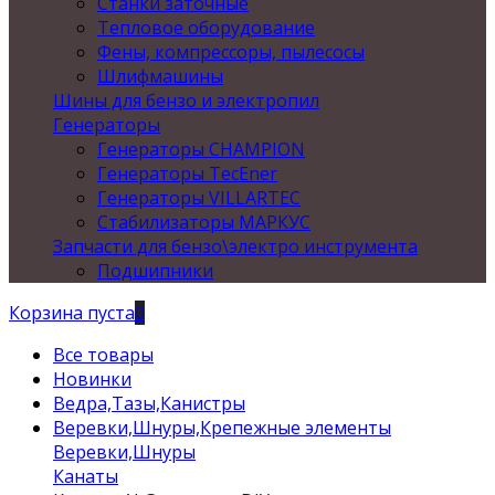
Станки заточные
Тепловое оборудование
Фены, компрессоры, пылесосы
Шлифмашины
Шины для бензо и электропил
Генераторы
Генераторы CHAMPION
Генераторы TecEner
Генераторы VILLARTEC
Стабилизаторы МАРКУС
Запчасти для бензо\электро инструмента
Подшипники
Корзина пуста
0
Все товары
Новинки
Ведра,Тазы,Канистры
Веревки,Шнуры,Крепежные элементы
Веревки,Шнуры
Канаты