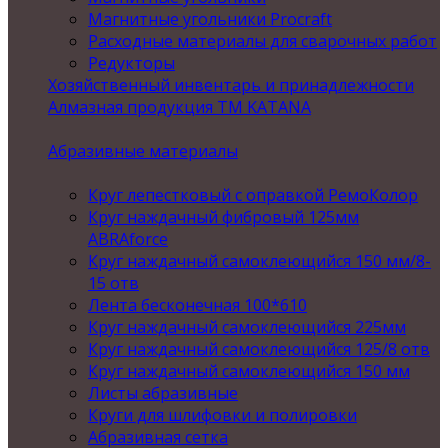
Магнитные угольники Procraft
Расходные материалы для сварочных работ
Редукторы
Хозяйственный инвентарь и принадлежности
Алмазная продукция ТМ KATANA
Абразивные материалы
Круг лепестковый с оправкой РемоКолор
Круг наждачный фибровый 125мм
ABRAforce
Круг наждачный самоклеющийся 150 мм/8-
15 отв
Лента бесконечная 100*610
Круг наждачный самоклеющийся 225мм
Круг наждачный самоклеющийся 125/8 отв
Круг наждачный самоклеющийся 150 мм
Листы абразивные
Круги для шлифовки и полировки
Абразивная сетка