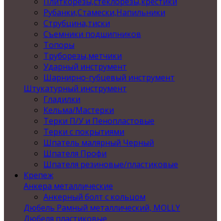
Плиткорезы,стеклорезы,крестики
Рубанки,Стамески,Напильники
Струбцина,тиски
Съемники подшипников
Топоры
Труборезы,метчики
Ударный инструмент
Шарнирно-губцевый инструмент
Штукатурный инструмент
Гладилки
Кельма/Мастерки
Терки П/У и Пенопластовые
Терки с покрытиями
Шпатель малярный Черный
Шпателя Профи
Шпателя резиновые/пластиковые
Крепеж
Анкера металлические
Анкерный болт с кольцом
Дюбель Рамный металлический, MOLLY
Дюбеля пластиковые