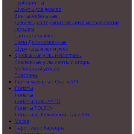
Турбовинты
Шурупы для дерева
Винты мебельные
Дюбеля для термоизоляции с металическим
гвоздем
Сантех шпилька
Цепи Длиннозвенные
Шурупы для лаг и реек
Крепежные углы и пластины
Крепежные углы,ленты и опоры
Мебельный уголок
Пластины
Лента малярная, Скотч АЛГ
Лопаты
Лопаты
Лопаты Вилы YATO
Лопаты TOLSEN
Лопаты из Рельсовой стали б/ч
Масла
Паро-гидро барьеры