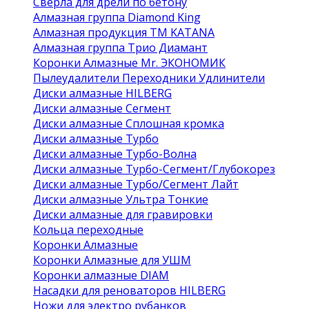
Сверла для дрели по бетону
Алмазная группа Diamond King
Алмазная продукция ТМ KATANA
Алмазная группа Трио Диамант
Коронки Алмазные Mr. ЭКОНОМИК
Пылеудалители Переходники Удлинители
Диски алмазные HILBERG
Диски алмазные Сегмент
Диски алмазные Сплошная кромка
Диски алмазные Турбо
Диски алмазные Турбо-Волна
Диски алмазные Турбо-Сегмент/Глубокорез
Диски алмазные Турбо/Сегмент Лайт
Диски алмазные Ультра Тонкие
Диски алмазные для гравировки
Кольца переходные
Коронки Алмазные
Коронки Алмазные для УШМ
Коронки алмазные DIAM
Насадки для реноваторов HILBERG
Ножи для электро рубанков