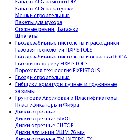
Канаты ALG намотки DIY
Канаты ALG на катушке
Мешки строительные
Пакеты для мусора
Стяжные ремни , Багажки
Шпагаты
Гвоздезабивные пистолеты и расходники
Газовая технология FIXPISTOLS
Гвоздезабивные пистолеты и оснастка RODA
Гвозди по дереву FIXPISTOLS
Пороховая технология FIXPISTOLS
Гвозди строительные
Гибщики арматуры ручные и пружинные
зажимы
Грунтовка Акриловая и Пластификаторы
Пластификаторы и Фибра
Диски отрезные
Диски отрезные BIVOL
Диски отрезные CUTOP
Диски для мини-УШМ 76 мм
Диски отрезные ТМ INTERFLEX