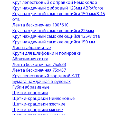
Круг лепестковый с оправкой РемоКолор
Круг наждачный фибровый 125мм ABRAforce
Круг наждачный самоклеющийся 150 мм/8-15
отв
Лента бесконечная 100*610
Круг наждачный самоклеющийся 225мм
Круг наждачный самоклеющийся 125/8 отв
Круг наждачный самоклеющийся 150 мм
Листы абразивные
Круги для шлифовки и полировки
Абразивная сетка
Лента бесконечная 75х533
Лента бесконечная 75х457
Круг лепестковый торцевой КЛТ
Бумага наждачная в рулонах
Губки абразивные
Щетки-крацовки
Щетки-крацовки Нейлоновые
Щетки-крацовки жесткие
Щетки-крацовки мягкие