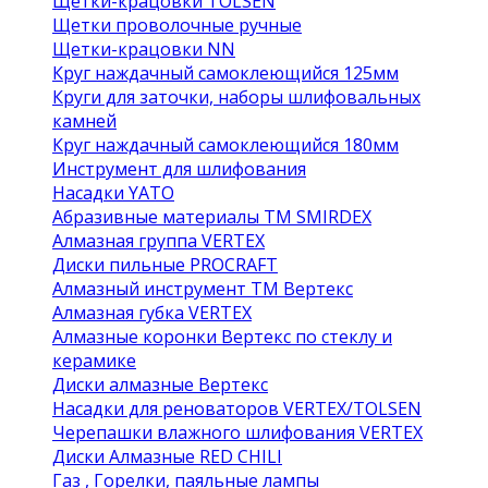
Щетки-крацовки TOLSEN
Щетки проволочные ручные
Щетки-крацовки NN
Круг наждачный самоклеющийся 125мм
Круги для заточки, наборы шлифовальных
камней
Круг наждачный самоклеющийся 180мм
Инструмент для шлифования
Насадки YATO
Абразивные материалы ТМ SMIRDEX
Алмазная группа VERTEX
Диски пильные PROCRAFT
Алмазный инструмент ТМ Вертекс
Алмазная губка VERTEX
Алмазные коронки Вертекс по стеклу и
керамике
Диски алмазные Вертекс
Насадки для реноваторов VERTEX/TOLSEN
Черепашки влажного шлифования VERTEX
Диски Алмазные RED CHILI
Газ , Горелки, паяльные лампы