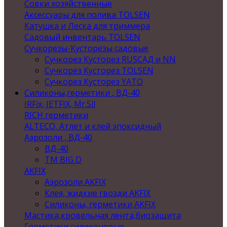
Совки хозяйственные
Аксессуары для полива TOLSEN
Катушка и Леска для триммера
Садовый инвентарь TOLSEN
Сучкорезы-Кусторезы садовые
Сучкорез Кусторез RUSСАД и NN
Сучкорез Кусторез TOLSEN
Сучкорез Кусторез YATO
Силиконы,герметики , ВД-40
IRFix, JETFIX, Mr.Sil
RICH герметики
ALTECO, Атлет и клей эпоксидный
Аэрозоли , ВД-40
ВД-40
TM BIG D
AKFIX
Аэрозоли AKFIX
Клея, жидкие гвозди AKFIX
Силиконы, герметики AKFIX
Мастика,кровельная лента,биозащита
Герметики силиконовые