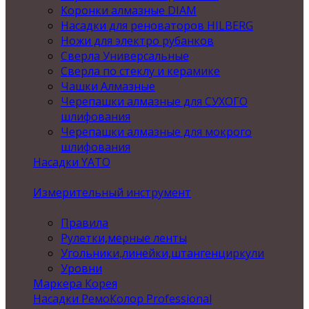
Коронки алмазные DIAM
Насадки для реноваторов HILBERG
Ножи для электро рубанков
Сверла Универсальные
Сверла по стеклу и керамике
Чашки Алмазные
Черепашки алмазные для СУХОГО
шлифования
Черепашки алмазные для мокрого
шлифования
Насадки YATO
Измерительный инструмент
Правила
Рулетки,мерные ленты
Угольники,линейки,штангенциркули
Уровни
Маркера Корея
Насадки РемоКолор Professional