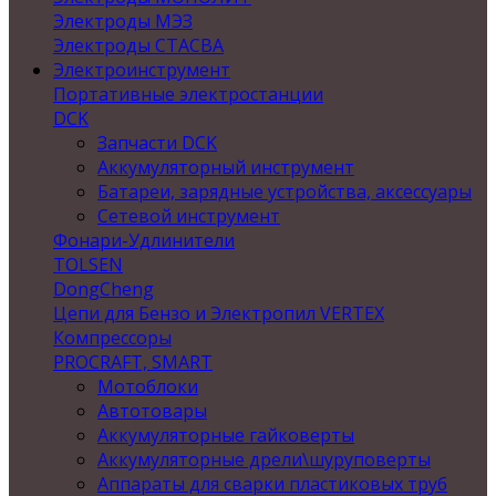
Электроды МЭЗ
Электроды СТАСВА
Электроинструмент
Портативные электростанции
DCK
Запчасти DCK
Аккумуляторный инструмент
Батареи, зарядные устройства, аксессуары
Сетевой инструмент
Фонари-Удлинители
TOLSEN
DongCheng
Цепи для Бензо и Электропил VERTEX
Компрессоры
PROCRAFT, SMART
Мотоблоки
Автотовары
Аккумуляторные гайковерты
Аккумуляторные дрели\шуруповерты
Аппараты для сварки пластиковых труб