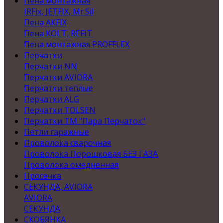
Пена монтажная
IRFix, JETFIX, Mr.Sil
Пена AKFIX
Пена KOLT, REFIT
Пена монтажная PROFFLEX
Перчатки
Перчатки NN
Перчатки AVIORA
Перчатки теплые
Перчатки ALG
Перчатки TOLSEN
Перчатки ТМ "Пара Перчаток"
Петли гаражные
Проволока сварочная
Проволока Порошковая БЕЗ ГАЗА
Проволока омедненная
Просечка
СЕКУНДА, AVIORA
AVIORA
СЕКУНДА
СКОБЯНКА