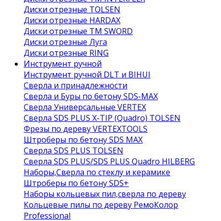
Диски отрезные TOLSEN
Диски отрезные HARDAX
Диски отрезные ТМ SWORD
Диски отрезные Луга
Диски отрезные RING
Инструмент ручной
Инструмент ручной DLT и BIHUI
Сверла и принадлежности
Сверла и Буры по бетону SDS-MAX
Сверла Универсальные VERTEX
Сверла SDS PLUS X-TIP (Quadro) TOLSEN
Фрезы по дереву VERTEXTOOLS
Штроберы по бетону SDS MAX
Сверла SDS PLUS TOLSEN
Сверла SDS PLUS/SDS PLUS Quadro HILBERG
Наборы,Сверла по стеклу и керамике
Штроберы по бетону SDS+
Наборы кольцевых пил,сверла по дереву
Кольцевые пилы по дереву РемоКолор
Professional