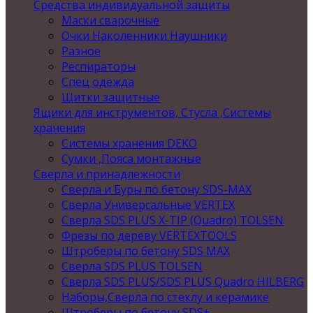
Средства индивидуальной защиты
Маски сварочные
Очки Наколенники Наушники
Разное
Респираторы
Спец одежда
Щитки защитные
Ящики для инструментов, Стусла ,Системы
хранения
Системы хранения DEKO
Сумки ,Пояса монтажные
Сверла и принадлежности
Сверла и Буры по бетону SDS-MAX
Сверла Универсальные VERTEX
Сверла SDS PLUS X-TIP (Quadro) TOLSEN
Фрезы по дереву VERTEXTOOLS
Штроберы по бетону SDS MAX
Сверла SDS PLUS TOLSEN
Сверла SDS PLUS/SDS PLUS Quadro HILBERG
Наборы,Сверла по стеклу и керамике
Штроберы по бетону SDS+