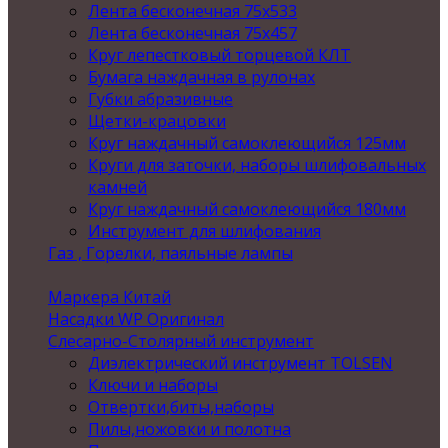
Лента бесконечная 75х533
Лента бесконечная 75х457
Круг лепестковый торцевой КЛТ
Бумага наждачная в рулонах
Губки абразивные
Щетки-крацовки
Круг наждачный самоклеющийся 125мм
Круги для заточки, наборы шлифовальных
камней
Круг наждачный самоклеющийся 180мм
Инструмент для шлифования
Газ , Горелки, паяльные лампы
Маркера Китай
Насадки WP Оригинал
Слесарно-Столярный инструмент
Диэлектрический инструмент TOLSEN
Ключи и наборы
Отвертки,биты,наборы
Пилы,ножовки и полотна