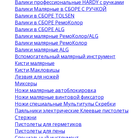
Валики профессиональные HARDY с ручками
Валики Малярные в СБОРЕ С РУЧКОЙ
Валики в СБОРЕ TOLSEN
Валики в СБОРЕ РемоКолор
Валики в СБОРЕ ALG
Валики малярные РемоКолор/ALG
Валики малярные РемоКолор
Валики малярные ALG
Вспомогательный малярный инструмент
Кисти малярные
Кисти,Макловицы
Лезвия для ножей
Миксеры
Ножи малярные автоблокировка
Ножи малярные винтовой фиксатор
Ножи специальные Мультитулы Скребки
Паяльники электрические Клеевые пистолеты
Стержни
Пистолеты для герметиков
Пистолеты для пены
Специальный инструмент