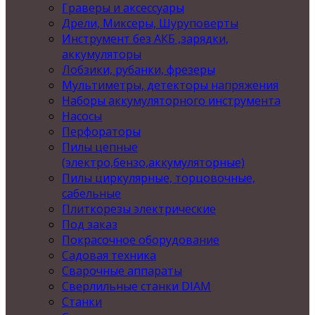
Граверы и аксессуары
Дрели, Миксеры, Шуруповерты
Инструмент без АКБ ,зарядки,
аккумуляторы
Лобзики, рубанки, фрезеры
Мультиметры, детекторы напряжения
Наборы аккумуляторного инструмента
Насосы
Перфораторы
Пилы цепные
(электро,бензо,аккумуляторные)
Пилы циркулярные, торцовочные,
сабельные
Плиткорезы электрические
Под заказ
Покрасочное оборудование
Садовая техника
Сварочные аппараты
Сверлильные станки DIAM
Станки