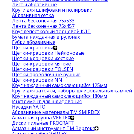
Листы абразивные
Круги для шлифовки и полировки
Абразивная сетка
Лента бесконечная 75х533
Лента бесконечная 75х457
Круг лепестковый торцевой КЛТ
Бумага наждачная в рулонах
Губки абразивные
Щетки-крацовки
Щетки-крацовки Нейлоновые
Щетки-крацовки жесткие
Щетки-крацовки мягкие
Щетки-крацовки TOLSEN
Щетки проволочные ручные
Щетки-крацовки NN
Круг наждачный самоклеющийся 125мм
Круги для заточки, наборы шлифовальных камней
Круг наждачный самоклеющийся 180мм
Инструмент для шлифования
Насадки YATO
Абразивные материалы ТМ SMIRDEX
Алмазная группа VERTEX
Диски пильные PROCRAFT
Алмазный инструмент ТМ Вертекс
Алмазная губка VERTEX