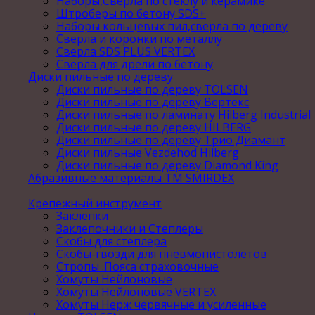
Наборы,Сверла по стеклу и керамике
Штроберы по бетону SDS+
Наборы кольцевых пил,сверла по дереву
Сверла и коронки по металлу
Сверла SDS PLUS VERTEX
Сверла для дрели по бетону
Диски пильные по дереву
Диски пильные по дереву TOLSEN
Диски пильные по дереву Вертекс
Диски пильные по ламинату Hilberg Industrial
Диски пильные по дереву HILBERG
Диски пильные по дереву Трио Диамант
Диски пильные Vezdehod Hilberg
Диски пильные по дереву Diamond King
Абразивные материалы ТМ SMIRDEX
Крепежный инструмент
Заклепки
Заклепочники и Степлеры
Скобы для степлера
Скобы-гвозди для пневмопистолетов
Стропы .Пояса страховочные
Хомуты Нейлоновые
Хомуты Нейлоновые VERTEX
Хомуты Нерж червячные и усиленные