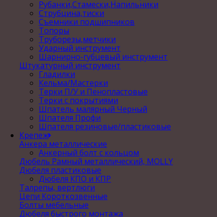
Рубанки,Стамески,Напильники
Струбцина,тиски
Съемники подшипников
Топоры
Труборезы,метчики
Ударный инструмент
Шарнирно-губцевый инструмент
Штукатурный инструмент
Гладилки
Кельма/Мастерки
Терки П/У и Пенопластовые
Терки с покрытиями
Шпатель малярный Черный
Шпателя Профи
Шпателя резиновые/пластиковые
Крепеж
Анкера металлические
Анкерный болт с кольцом
Дюбель Рамный металлический, MOLLY
Дюбеля пластиковые
Дюбеля КПО и КПР
Талрепы, вертлюги
Цепи Короткозвенные
Болты мебельные
Дюбеля быстрого монтажа