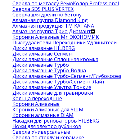
Сверла по металлу РемоКолор Professional
Сверла SDS PLUS VERTEX
Сверла для дрели по бетону
Алмазная группа Diamond King
Алмазная продукция ТМ KATANA
Алмазная группа Трио Диамант
Коронки Алмазные Mr. ЭКОНОМИК
Пылеудалители Переходники Удлинители
Диски алмазные HILBERG
Диски алмазные Сегмент
Диски алмазные Сплошная кромка
Диски алмазные Турбо
Диски алмазные Турбо-Волна
Диски алмазные Турбо-Сегмент/Глубокорез
Диски алмазные Турбо/Сегмент Лайт
Диски алмазные Ультра Тонкие
Диски алмазные для гравировки
Кольца переходные
Коронки Алмазные
Коронки Алмазные для УШМ
Коронки алмазные DIAM
Насадки для реноваторов HILBERG
Ножи для электро рубанков
Сверла Универсальные
Сверла по стеклу и керамике