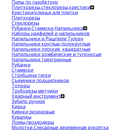
Пилы по газобетону
Плиткорезы,стеклорезы,крестики
Крестики/клинья для плитки
Плиткорезы
Стеклорезы
Рубанки,Стамески,Напильники
Наборы надфилей и напильников
Напильники и Рашпили Тулсен
Напильники круглые,полукруглые
Напильники плоские, квадратные
Напильники ромбические и тупоносые
Напильники трехгранные
Рубанки
Стамески
Струбцина,тиски
Съемники подшипников
Топоры
Труборезы,метчики
Ударный инструмент
Зубило ручное
Кирка
Киянки резиновые
Кувалды
Ломы,гвоздодеры
Молотки Слесарные деревянная рукоятка