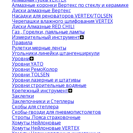
Алмазные коронки Вертекс по стеклу и керамике
Диски алмазные Вертекс
Насадки для реноваторов VERTEX/TOLSEN
Черепашки влажного шлифования VERTEX
Диски Алмазные RED CHILI
Газ , Горелки, паяльные лампы
Измерительный инструмент
Правила
Рулетки,мерные ленты
Угольники,линейки,штангенциркули
Уровни
Уровни YATO
Уровни РемоКолор
Уровни TOLSEN
Уровни лазерные и штативы
Уровни строительные водяные
Крепежный инструмент
Заклепки
Заклепочники и Степлеры
Скобы для степлера
Скобы-гвозди для пневмопистолетов
Стропы .Пояса страховочные
Хомуты Нейлоновые
Хомуты Нейлоновые VERTEX