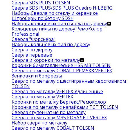
Сверла SDS PLUS TOLSEN
Сверла SDS PLUS/SDS PLUS Quadro HILBERG
Наборы,Сверла по стеклу и керамике
Штроберы по бетону SDS+
Наборы кольцевых пил,сверла по дереву
Кольцевые пилы по дереву РемоКолор
Professional
Сверла "Форснера"
Наборы кольцевых пил по дереву
Сверла по дереву
Сверла перьевые
Сверла и коронки по металлу
Коронки биметаллические HSS M3 TOLSEN
Сверло по металлу COBALT Р6М5К8 VERTEX
Зенковки и борфрезы
Сверло по металлу с шестигранным хвостовиком
TOLSEN
Сверла по металлу VERTEX Удлиненные
Сверла по металлу VERTEX
Коронки по металлу Вертекс/Ремоколор
Коронка по металлу с напайками TCT TOLSEN
Сверла ступенчатые по металлу
Сверла по металлу М35 КОБАЛЬТ VERTEX
Набор сверл по металлу
Сверло по металлу COBALT TOLSEN