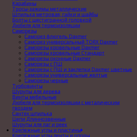
Карабины
Тросы-зажимы металлические
Шпилька метровая, гайки и шайбы
Болты с шестигранной головкой
Дюбеля для термоизоляции
Саморезы
Саморез флюгель Daxmer
Саморез универсальный TORX Daxmer
Саморезы кровельные Daxmer
Саморезы кровельные Стандарт
Саморезы оконные Daxmer
Саморезы с ПШ
Саморезы с ПШ и заклепки Daxmer цветные
Саморезы универсальные желтые
Саморезы черные
Турбовинты
Шурупы для дерева
Винты мебельные
Дюбеля для термоизоляции с металическим
гвоздем
Сантех шпилька
Цепи Длиннозвенные
Шурупы для лаг и реек
Крепежные углы и пластины
Крепежные углы,ленты и опоры