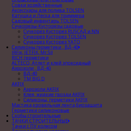
Совки хозяйственные
Аксессуары для полива TOLSEN
Катушка и Леска для триммера
Садовый инвентарь TOLSEN
Сучкорезы-Кусторезы садовые
Сучкорез Кусторез RUSСАД и NN
Сучкорез Кусторез TOLSEN
Сучкорез Кусторез YATO
Силиконы,герметики , ВД-40
IRFix, JETFIX, Mr.Sil
RICH герметики
ALTECO, Атлет и клей эпоксидный
Аэрозоли , ВД-40
ВД-40
TM BIG D
AKFIX
Аэрозоли AKFIX
Клея, жидкие гвозди AKFIX
Силиконы, герметики AKFIX
Мастика,кровельная лента,биозащита
Герметики силиконовые
Скобы строительные
ТАЧКИ СТРОИТЕЛЬНЫЕ
Тачки с ПУ колесом