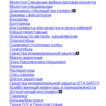
Молотки Слесарные фиберглассовая рукоятка
Молотки специальные
Шарнирно-губцевый инструмент
Зажимы с фиксатором
Бокорезы
Болторезы
Инструменты для зачистки и резки кабелей
Клещи переставные
Ножницы по металлу, канцелярские
Плоскогубцы
Съемники стопорных колец
Тонкогубцы
Средства индивидуальной защиты
Маски сварочные
Очки Наколенники Наушники
Разное
Респираторы
Спец одежда
Щитки защитные
Средства индивидуальной защиты JETA SAFETY
Хозяйственный инвентарь и принадлежности
Штукатурный инструмент
Гладилки
Кельма/Мастерки
Терки П/У и Пенопластовые