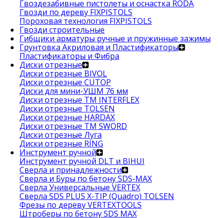
Гвоздезабивные пистолеты и оснастка RODA
Гвозди по дереву FIXPISTOLS
Пороховая технология FIXPISTOLS
Гвозди строительные
Гибщики арматуры ручные и пружинные зажимы
Грунтовка Акриловая и Пластификаторы
Пластификаторы и Фибра
Диски отрезные
Диски отрезные BIVOL
Диски отрезные CUTOP
Диски для мини-УШМ 76 мм
Диски отрезные ТМ INTERFLEX
Диски отрезные TOLSEN
Диски отрезные HARDAX
Диски отрезные ТМ SWORD
Диски отрезные Луга
Диски отрезные RING
Инструмент ручной
Инструмент ручной DLT и BIHUI
Сверла и принадлежности
Сверла и Буры по бетону SDS-MAX
Сверла Универсальные VERTEX
Сверла SDS PLUS X-TIP (Quadro) TOLSEN
Фрезы по дереву VERTEXTOOLS
Штроберы по бетону SDS MAX