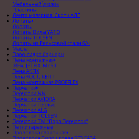
Мебельный уголок
Пластины
Лента малярная, Скотч АЛГ
Лопаты
Лопаты
Лопаты Вилы YATO
Лопаты TOLSEN
Лопаты из Рельсовой стали б/ч
Масла
Паро-гидро барьеры
Пена монтажная
IRFix, JETFIX, Mr.Sil
Пена AKFIX
Пена KOLT, REFIT
Пена монтажная PROFFLEX
Перчатки
Перчатки NN
Перчатки AVIORA
Перчатки теплые
Перчатки ALG
Перчатки TOLSEN
Перчатки ТМ "Пара Перчаток"
Петли гаражные
Проволока сварочная
Проволока Порошковая БЕЗ ГАЗА