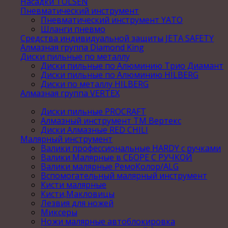
Насадки TOLSEN
Пневматический инструмент
Пневматический инструмент YATO
Шланги пневмо
Средства индивидуальной защиты JETA SAFETY
Алмазная группа Diamond King
Диски пильные по металлу
Диски пильные по Алюминию Трио Диамант
Диски пильные по Алюминию HILBERG
Диски по металлу HILBERG
Алмазная группа VERTEX
Диски пильные PROCRAFT
Алмазный инструмент ТМ Вертекс
Диски Алмазные RED CHILI
Малярный инструмент
Валики профессиональные HARDY с ручками
Валики Малярные в СБОРЕ С РУЧКОЙ
Валики малярные РемоКолор/ALG
Вспомогательный малярный инструмент
Кисти малярные
Кисти,Макловицы
Лезвия для ножей
Миксеры
Ножи малярные автоблокировка