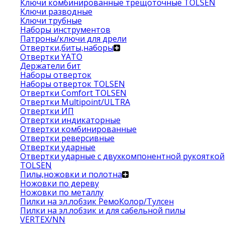
Ключи комбинированные трещоточные TOLSEN
Ключи разводные
Ключи трубные
Наборы инструментов
Патроны/ключи для дрели
Отвертки,биты,наборы
Отвертки YATO
Держатели бит
Наборы отверток
Наборы отверток TOLSEN
Отвертки Comfort TOLSEN
Отвертки Multipoint/ULTRA
Отвертки ИП
Отвертки индикаторные
Отвертки комбинированные
Отвертки реверсивные
Отвертки ударные
Отвертки ударные с двухкомпонентной рукояткой
TOLSEN
Пилы,ножовки и полотна
Ножовки по дереву
Ножовки по металлу
Пилки на эл.лобзик РемоКолор/Тулсен
Пилки на эл.лобзик и для сабельной пилы
VERTEX/NN