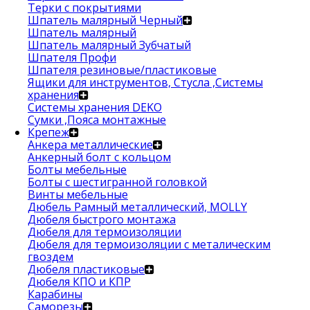
Терки с покрытиями
Шпатель малярный Черный
Шпатель малярный
Шпатель малярный Зубчатый
Шпателя Профи
Шпателя резиновые/пластиковые
Ящики для инструментов, Стусла ,Системы
хранения
Системы хранения DEKO
Сумки ,Пояса монтажные
Крепеж
Анкера металлические
Анкерный болт с кольцом
Болты мебельные
Болты с шестигранной головкой
Винты мебельные
Дюбель Рамный металлический, MOLLY
Дюбеля быстрого монтажа
Дюбеля для термоизоляции
Дюбеля для термоизоляции с металическим
гвоздем
Дюбеля пластиковые
Дюбеля КПО и КПР
Карабины
Саморезы