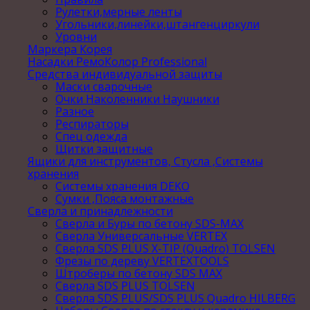
Рулетки,мерные ленты
Угольники,линейки,штангенциркули
Уровни
Маркера Корея
Насадки РемоКолор Professional
Средства индивидуальной защиты
Маски сварочные
Очки Наколенники Наушники
Разное
Респираторы
Спец одежда
Щитки защитные
Ящики для инструментов, Стусла ,Системы
хранения
Системы хранения DEKO
Сумки ,Пояса монтажные
Сверла и принадлежности
Сверла и Буры по бетону SDS-MAX
Сверла Универсальные VERTEX
Сверла SDS PLUS X-TIP (Quadro) TOLSEN
Фрезы по дереву VERTEXTOOLS
Штроберы по бетону SDS MAX
Сверла SDS PLUS TOLSEN
Сверла SDS PLUS/SDS PLUS Quadro HILBERG