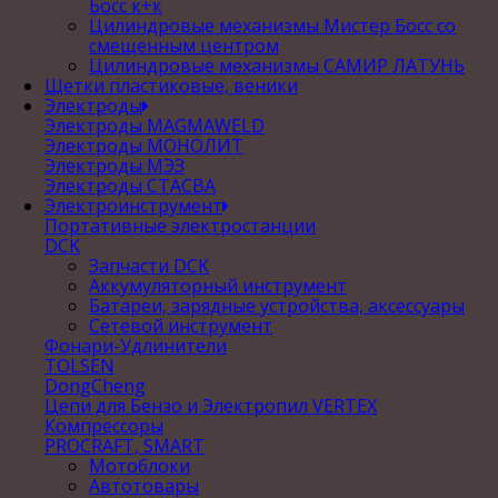
Босс к+к
Цилиндровые механизмы Мистер Босс со
смещенным центром
Цилиндровые механизмы САМИР ЛАТУНЬ
Щетки пластиковые, веники
Электроды
Электроды MAGMAWELD
Электроды МОНОЛИТ
Электроды МЭЗ
Электроды СТАСВА
Электроинструмент
Портативные электростанции
DCK
Запчасти DCK
Аккумуляторный инструмент
Батареи, зарядные устройства, аксессуары
Сетевой инструмент
Фонари-Удлинители
TOLSEN
DongCheng
Цепи для Бензо и Электропил VERTEX
Компрессоры
PROCRAFT, SMART
Мотоблоки
Автотовары