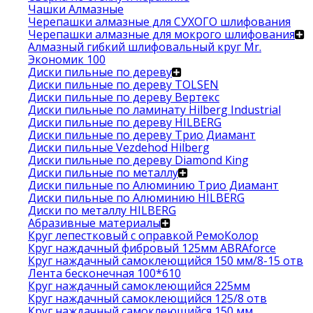
Чашки Алмазные
Черепашки алмазные для СУХОГО шлифования
Черепашки алмазные для мокрого шлифования
Алмазный гибкий шлифовальный круг Mr.
Экономик 100
Диски пильные по дереву
Диски пильные по дереву TOLSEN
Диски пильные по дереву Вертекс
Диски пильные по ламинату Hilberg Industrial
Диски пильные по дереву HILBERG
Диски пильные по дереву Трио Диамант
Диски пильные Vezdehod Hilberg
Диски пильные по дереву Diamond King
Диски пильные по металлу
Диски пильные по Алюминию Трио Диамант
Диски пильные по Алюминию HILBERG
Диски по металлу HILBERG
Абразивные материалы
Круг лепестковый с оправкой РемоКолор
Круг наждачный фибровый 125мм ABRAforce
Круг наждачный самоклеющийся 150 мм/8-15 отв
Лента бесконечная 100*610
Круг наждачный самоклеющийся 225мм
Круг наждачный самоклеющийся 125/8 отв
Круг наждачный самоклеющийся 150 мм