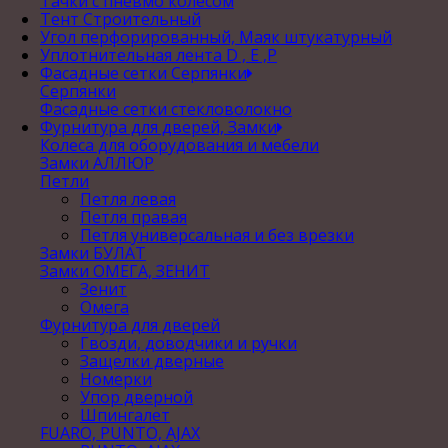
Тачки с пневмо колесом
Тент Строительный
Угол перфорированный, Маяк штукатурный
Уплотнительная лента D , Е ,P
Фасадные сетки Серпянки
Серпянки
Фасадные сетки стекловолокно
Фурнитура для дверей, Замки
Колеса для оборудования и мебели
Замки АЛЛЮР
Петли
Петля левая
Петля правая
Петля универсальная и без врезки
Замки БУЛАТ
Замки ОМЕГА, ЗЕНИТ
Зенит
Омега
Фурнитура для дверей
Гвозди, доводчики и ручки
Защелки дверные
Номерки
Упор дверной
Шпингалет
FUARO, PUNTO, AJAX