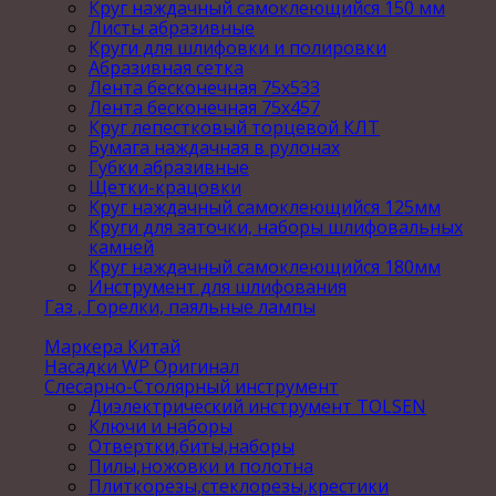
Круг наждачный самоклеющийся 150 мм
Листы абразивные
Круги для шлифовки и полировки
Абразивная сетка
Лента бесконечная 75х533
Лента бесконечная 75х457
Круг лепестковый торцевой КЛТ
Бумага наждачная в рулонах
Губки абразивные
Щетки-крацовки
Круг наждачный самоклеющийся 125мм
Круги для заточки, наборы шлифовальных
камней
Круг наждачный самоклеющийся 180мм
Инструмент для шлифования
Газ , Горелки, паяльные лампы
Маркера Китай
Насадки WP Оригинал
Слесарно-Столярный инструмент
Диэлектрический инструмент TOLSEN
Ключи и наборы
Отвертки,биты,наборы
Пилы,ножовки и полотна
Плиткорезы,стеклорезы,крестики