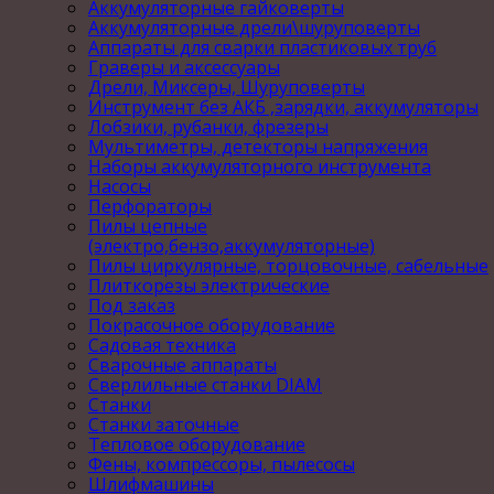
Аккумуляторные гайковерты
Аккумуляторные дрели\шуруповерты
Аппараты для сварки пластиковых труб
Граверы и аксессуары
Дрели, Миксеры, Шуруповерты
Инструмент без АКБ ,зарядки, аккумуляторы
Лобзики, рубанки, фрезеры
Мультиметры, детекторы напряжения
Наборы аккумуляторного инструмента
Насосы
Перфораторы
Пилы цепные
(электро,бензо,аккумуляторные)
Пилы циркулярные, торцовочные, сабельные
Плиткорезы электрические
Под заказ
Покрасочное оборудование
Садовая техника
Сварочные аппараты
Сверлильные станки DIAM
Станки
Станки заточные
Тепловое оборудование
Фены, компрессоры, пылесосы
Шлифмашины