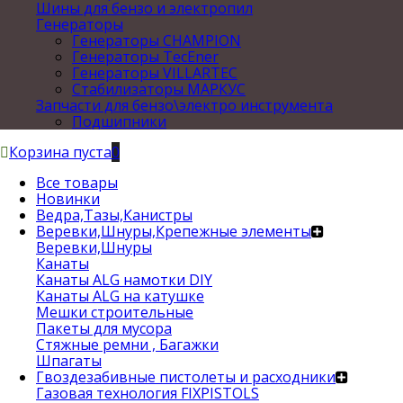
Шины для бензо и электропил
Генераторы
Генераторы CHAMPION
Генераторы TecEner
Генераторы VILLARTEC
Стабилизаторы МАРКУС
Запчасти для бензо\электро инструмента
Подшипники
Корзина пуста
0
Все товары
Новинки
Ведра,Тазы,Канистры
Веревки,Шнуры,Крепежные элементы
Веревки,Шнуры
Канаты
Канаты ALG намотки DIY
Канаты ALG на катушке
Мешки строительные
Пакеты для мусора
Стяжные ремни , Багажки
Шпагаты
Гвоздезабивные пистолеты и расходники
Газовая технология FIXPISTOLS