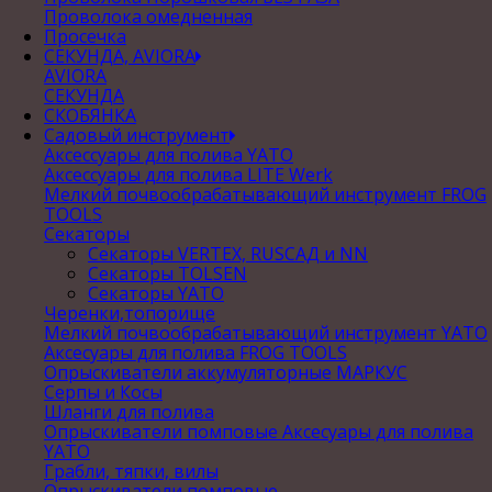
Проволока омедненная
Просечка
СЕКУНДА, AVIORA
AVIORA
СЕКУНДА
СКОБЯНКА
Садовый инструмент
Аксессуары для полива YATO
Аксессуары для полива LITE Werk
Мелкий почвообрабатывающий инструмент FROG
TOOLS
Секаторы
Секаторы VERTEX, RUSСАД и NN
Секаторы TOLSEN
Секаторы YATO
Черенки,топорище
Мелкий почвообрабатывающий инструмент YATO
Аксесуары для полива FROG TOOLS
Опрыскиватели аккумуляторные МАРКУС
Серпы и Косы
Шланги для полива
Опрыскиватели помповые Аксесуары для полива
YATO
Грабли, тяпки, вилы
Опрыскиватели помповые