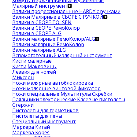
Хомуты Нерж червячные и усиленные
Малярный инструмент
Валики профессиональные HARDY с ручками
Валики Малярные в СБОРЕ С РУЧКОЙ
Валики в СБОРЕ TOLSEN
Валики в СБОРЕ РемоКолор
Валики в СБОРЕ ALG
Валики малярные РемоКолор/ALG
Валики малярные РемоКолор
Валики малярные ALG
Вспомогательный малярный инструмент
Кисти малярные
Кисти,Макловицы
Лезвия для ножей
Миксеры
Ножи малярные автоблокировка
Ножи малярные винтовой фиксатор
Ножи специальные Мультитулы Скребки
Паяльники электрические Клеевые пистолеты
Стержни
Пистолеты для герметиков
Пистолеты для пены
Специальный инструмент
Маркера Китай
Маркера Корея