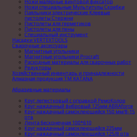
Ножи малярные винтовой фиксатор
Ножи специальные Мультитулы Скребки
Паяльники электрические Клеевые
пистолеты Стержни
Пистолеты для герметиков
Пистолеты для пены
Специальный инструмент
Насадки VERTEXTOOLS
Сварочные аксессуары
Магнитные угольники
Магнитные угольники Procraft
Расходные материалы для сварочных работ
Редукторы
Хозяйственный инвентарь и принадлежности
Алмазная продукция ТМ KATANA
Абразивные материалы
Круг лепестковый с оправкой РемоКолор
Круг наждачный фибровый 125мм ABRAforce
Круг наждачный самоклеющийся 150 мм/8-15
отв
Лента бесконечная 100*610
Круг наждачный самоклеющийся 225мм
Круг наждачный самоклеющийся 125/8 отв